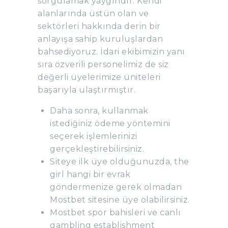
sorgulamak yaygındır. Kendi
alanlarında üstün olan ve
sektörleri hakkında derin bir
anlayışa sahip kuruluşlardan
bahsediyoruz. İdari ekibimizin yanı
sıra özverili personelimiz de siz
değerli üyelerimize üniteleri
başarıyla ulaştırmıştır.
Daha sonra, kullanmak
istediğiniz ödeme yöntemini
seçerek işlemlerinizi
gerçekleştirebilirsiniz.
Siteye ilk üye olduğunuzda, the
girl hangi bir evrak
göndermenize gerek olmadan
Mostbet sitesine üye olabilirsiniz.
Mostbet spor bahisleri ve canlı
gambling establishment