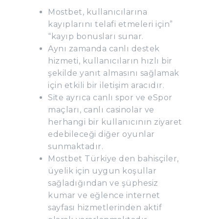
Mostbet, kullanıcılarına
kayıplarını telafi etmeleri için”
“kayıp bonusları sunar.
Aynı zamanda canlı destek
hizmeti, kullanıcıların hızlı bir
şekilde yanıt almasını sağlamak
için etkili bir iletişim aracıdır.
Site ayrıca canlı spor ve eSpor
maçları, canlı casinolar ve
herhangi bir kullanıcının ziyaret
edebileceği diğer oyunlar
sunmaktadır.
Mostbet Türkiye den bahisçiler,
üyelik için uygun koşullar
sağladığından ve şüphesiz
kumar ve eğlence internet
sayfası hizmetlerinden aktif