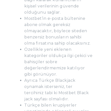
kişisel verilerinin güvende
olduğunu sağlar.
Mostbet’in e-posta bültenine
abone olmak gereksiz
olmayacaktır, böylece siteden
benzersiz bonusların sahibi
olma fırsatına sahip olacaksınız.
Özellikle yeni eklenen
kategoriler oldukça ilgi çekici ve
bahisçiler sobre
değerlendirmemize katılıyor
gibi görünüyor.
Ayrıca Türkçe Blackjack
oynamak isterseniz, ter
tercihiniz tabi ki Mostbet Black
jack sayfası olmalıdır.
Türkçe bilen krupiyerler