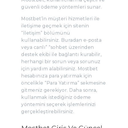
güvenli ödeme yöntemleri sunar.
Mostbet’in müşteri hizmetleri ile
iletişime geçmek için sitenin
“İletişim” bölümünü
kullanabilirsiniz. Buradan e-posta
veya canlı” “sohbet üzerinden
destek ekibi ile bağlantı kurabilir,
herhangi bir sorun veya sorunuz
için yardım alabilirsiniz. Mostbet
hesabınıza para yatırmak için
öncelikle “Para Yatırma” sekmesine
gitmeniz gerekiyor. Daha sonra,
kullanmak istediğiniz ödeme
yöntemini seçerek işlemlerinizi
gerçekleştirebilirsiniz.