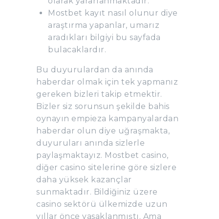
olarak yararlanmaktadır.
Mostbet kayıt nasıl olunur diye
araştırma yapanlar, umarız
aradıkları bilgiyi bu sayfada
bulacaklardır.
Bu duyurulardan da anında
haberdar olmak için tek yapmanız
gereken bizleri takip etmektir.
Bizler siz sorunsun şekilde bahis
oynayın empieza kampanyalardan
haberdar olun diye uğraşmakta,
duyuruları anında sizlerle
paylaşmaktayız. Mostbet casino,
diğer casino sitelerine göre sizlere
daha yüksek kazançlar
sunmaktadır. Bildiğiniz üzere
casino sektörü ülkemizde uzun
yıllar önce yasaklanmıştı. Ama