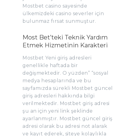
Mostbet casino sayesinde
ülkemizdeki casino severler için
bulunmaz fırsat sunmuştur.
Most Bet’teki Teknik Yardım
Etmek Hizmetinin Karakteri
Mostbet Yeni giriş adresleri
genellikle haftada bir
değişmektedir. O yüzden” “sosyal
medya hesaplarında ve bu
sayfamızda sürekli Mostbet güncel
giriş adresleri hakkında bilgi
verilmektedir. Mostbet giriş adresi
şu an için yeni link şeklinde
ayarlanmıştır. Mostbet güncel giriş
adresi olarak bu adresi not alarak
ve kayıt ederek, siteye kolaylıkla