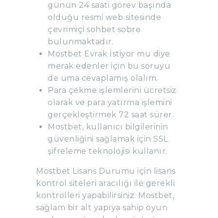
günün 24 saati görev başında
olduğu resmi web sitesinde
çevrimiçi sohbet sobre
bulunmaktadır.
Mostbet Evrak İstiyor mu diye
merak edenler için bu soruyu
de uma cevaplamış olalım.
Para çekme işlemlerini ücretsiz
olarak ve para yatırma işlemini
gerçekleştirmek 72 saat sürer.
Mostbet, kullanıcı bilgilerinin
güvenliğini sağlamak için SSL
şifreleme teknolojisi kullanır.
Mostbet Lisans Durumu için lisans
kontrol siteleri aracılığı ile gerekli
kontrolleri yapabilirsiniz. Mostbet,
sağlam bir alt yapıya sahip oyun