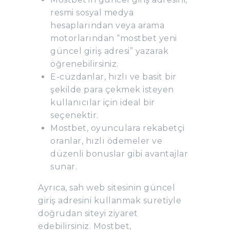
resmi sosyal medya
hesaplarından veya arama
motorlarından “mostbet yeni
güncel giriş adresi” yazarak
öğrenebilirsiniz.
E-cüzdanlar, hızlı ve basit bir
şekilde para çekmek isteyen
kullanıcılar için ideal bir
seçenektir.
Mostbet, oyunculara rekabetçi
oranlar, hızlı ödemeler ve
düzenli bonuslar gibi avantajlar
sunar.
Ayrıca, sah web sitesinin güncel
giriş adresini kullanmak suretiyle
doğrudan siteyi ziyaret
edebilirsiniz. Mostbet,