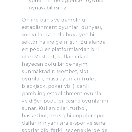
yönetiminde eğlenceli oyunlar
oynayabilirsiniz.
Online bahis ve gambling
establishment oyunları dünyası,
son yıllarda hızla büyüyen bir
sektör haline gelmiştir. Bu alanda
en popüler platformlardan biri
olan Mostbet, kullanıcılara
heyecan dolu bir deneyim
sunmaktadır. Mostbet, slot
oyunları, masa oyunları (rulet,
blackjack, poker vb. ), canlı
gambling establishment oyunları
ve diğer popüler casino oyunlarını
sunar. Kullanıcılar, futbol,
basketbol, tenis gibi popüler spor
dallarının yanı sıra e-spor ve sanal
sporlar gibi farklı seçeneklerde de