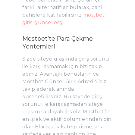
farklı alternatifler bularak, canlı
bahislere katılabilirsiniz
mostbet-
giris-guncel.org
.
Mostbet’te Para Çekme
Yöntemleri
Sizde siteye ulaşımda giriş sorunu
ile karşılaşmamak için bizi takip
ediniz. Avantajlı bonusların ve
Mostbet Güncel Giriş Adresini bizi
takip ederek anında
öğrenebilirsiniz. Bu sayede giriş
sorunu ile karşılaşmadan siteye
ulaşım sağlayabilirsiniz. Mostbet ’in
en işlek ve aktif bölümlerinden biri
olan Blackjack kategorisine, ana
sayfada yer alan canlı on line