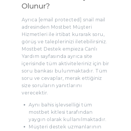
Olunur?
Ayrıca [email protected] snail mail
adresinden Mostbet Müşteri
Hizmetleri ile irtibat kurarak soru,
görüş ve taleplerinizi iletebilirsiniz.
Mostbet Destek empieza Canlı
Yardım sayfasında ayrıca site
içerisinde tüm aktiviteleriniz için bir
soru bankası bulunmaktadır. Tüm
soru ve cevaplar, merak ettiğiniz
size soruların yanıtlarını
verecektir.
Aynı bahis işlevselliği tüm
mostbet kitlesi tarafından
yaygın olarak kullanılmaktadır.
Müşteri destek uzmanlarının