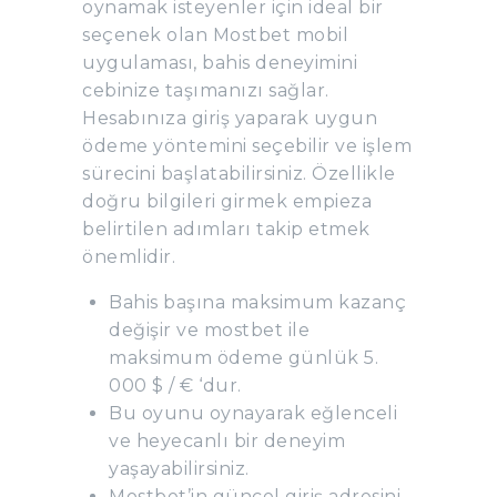
oynamak isteyenler için ideal bir
seçenek olan Mostbet mobil
uygulaması, bahis deneyimini
cebinize taşımanızı sağlar.
Hesabınıza giriş yaparak uygun
ödeme yöntemini seçebilir ve işlem
sürecini başlatabilirsiniz. Özellikle
doğru bilgileri girmek empieza
belirtilen adımları takip etmek
önemlidir.
Bahis başına maksimum kazanç
değişir ve mostbet ile
maksimum ödeme günlük 5.
000 $ / € ‘dur.
Bu oyunu oynayarak eğlenceli
ve heyecanlı bir deneyim
yaşayabilirsiniz.
Mostbet’in güncel giriş adresini,