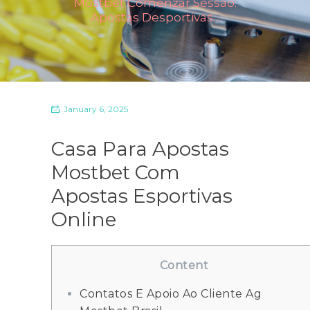
Mostbet Comenzar Sessão:
Apostas Desportivas...
January 6, 2025
Casa Para Apostas
Mostbet Com
Apostas Esportivas
Online
Content
Contatos E Apoio Ao Cliente Ag