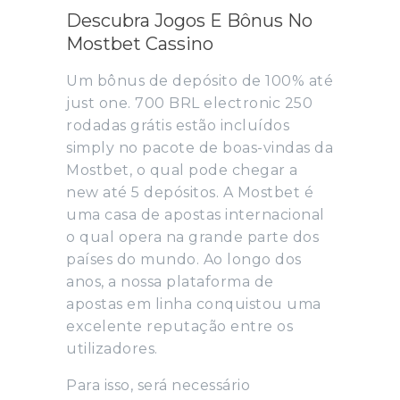
Descubra Jogos E Bônus No
Mostbet Cassino
Um bônus de depósito de 100% até
just one. 700 BRL electronic 250
rodadas grátis estão incluídos
simply no pacote de boas-vindas da
Mostbet, o qual pode chegar a
new até 5 depósitos. A Mostbet é
uma casa de apostas internacional
o qual opera na grande parte dos
países do mundo. Ao longo dos
anos, a nossa plataforma de
apostas em linha conquistou uma
excelente reputação entre os
utilizadores.
Para isso, será necessário