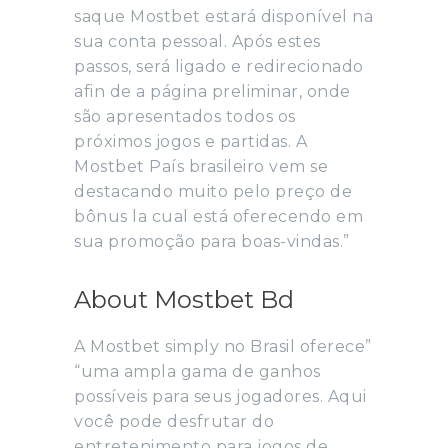
saque Mostbet estará disponível na
sua conta pessoal. Após estes
passos, será ligado e redirecionado
afin de a página preliminar, onde
são apresentados todos os
próximos jogos e partidas. A
Mostbet País brasileiro vem se
destacando muito pelo preço de
bônus la cual está oferecendo em
sua promoção para boas-vindas.”
About Mostbet Bd
A Mostbet simply no Brasil oferece”
“uma ampla gama de ganhos
possíveis para seus jogadores. Aqui
você pode desfrutar do
entretenimento para jogos de