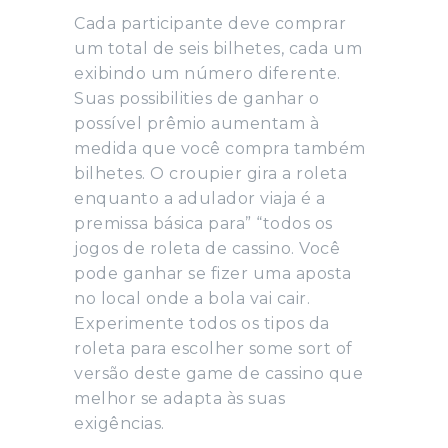
Cada participante deve comprar
um total de seis bilhetes, cada um
exibindo um número diferente.
Suas possibilities de ganhar o
possível prêmio aumentam à
medida que você compra também
bilhetes. O croupier gira a roleta
enquanto a adulador viaja é a
premissa básica para” “todos os
jogos de roleta de cassino. Você
pode ganhar se fizer uma aposta
no local onde a bola vai cair.
Experimente todos os tipos da
roleta para escolher some sort of
versão deste game de cassino que
melhor se adapta às suas
exigências.