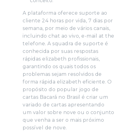
conceito.
A plataforma oferece suporte ao
cliente 24 horas por vida, 7 dias por
semana, por meio de vários canais,
incluindo chat ao vivo, e-mail at the
telefone. A squadra de suporte é
conhecida por suas respostas
rápidas elizabeth profissionais,
garantindo os quais todos os
problemas sejam resolvidos de
forma rápida elizabeth eficiente. O
propósito do popular jogo de
cartas Bacará no Brasil é criar um
variado de cartas apresentando
um valor sobre nove ou o conjunto
que venha a ser o mais próximo
possível de nove.