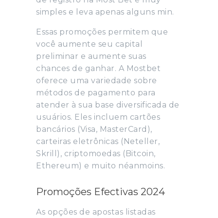
simples e leva apenas alguns min.
Essas promoções permitem que
você aumente seu capital
preliminar e aumente suas
chances de ganhar. A Mostbet
oferece uma variedade sobre
métodos de pagamento para
atender à sua base diversificada de
usuários. Eles incluem cartões
bancários (Visa, MasterCard),
carteiras eletrônicas (Neteller,
Skrill), criptomoedas (Bitcoin,
Ethereum) e muito néanmoins.
Promoções Efectivas 2024
As opções de apostas listadas