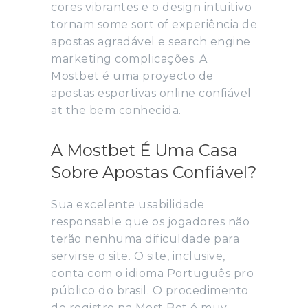
cores vibrantes e o design intuitivo
tornam some sort of experiência de
apostas agradável e search engine
marketing complicações. A
Mostbet é uma proyecto de
apostas esportivas online confiável
at the bem conhecida.
A Mostbet É Uma Casa
Sobre Apostas Confiável?
Sua excelente usabilidade
responsable que os jogadores não
terão nenhuma dificuldade para
servirse o site. O site, inclusive,
conta com o idioma Português pro
público do brasil. O procedimento
de registro na Most Bet é muy