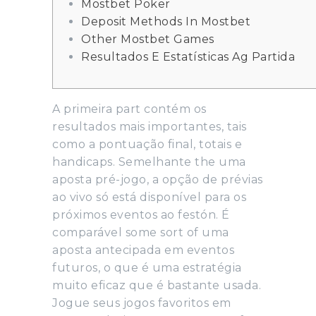
Mostbet Poker
Deposit Methods In Mostbet
Other Mostbet Games
Resultados E Estatísticas Ag Partida
A primeira part contém os
resultados mais importantes, tais
como a pontuação final, totais e
handicaps. Semelhante the uma
aposta pré-jogo, a opção de prévias
ao vivo só está disponível para os
próximos eventos ao festón. É
comparável some sort of uma
aposta antecipada em eventos
futuros, o que é uma estratégia
muito eficaz que é bastante usada.
Jogue seus jogos favoritos em