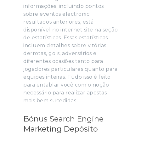
informações, incluindo pontos
sobre eventos electronic
resultados anteriores, está
disponível no internet site na seção
de estatísticas. Essas estatísticas
incluem detalhes sobre vitórias,
derrotas, gols, adversários e
diferentes ocasiões tanto para
jogadores particulares quanto para
equipes inteiras. Tudo isso é feito
para entablar você com o noção
necessário para realizar apostas
mais bem sucedidas.
Bónus Search Engine
Marketing Depósito