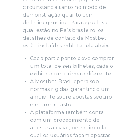
circunstancia tanto no modo de
demonstração quanto com
dinheiro genuine. Para aqueles o
qual estão no País brasileiro, os
detalhes de contato da Mostbet
estão incluídos mhh tabela abaixo.
Cada participante deve comprar
um total de seis bilhetes, cada o
exibindo um número diferente.
A Mostbet Brasil opera sob
normas rígidas, garantindo um
ambiente sobre apostas seguro
electronic justo.
A plataforma também conta
com um procedimiento de
apostas ao vivo, permitindo la
cual os usuários façam apostas