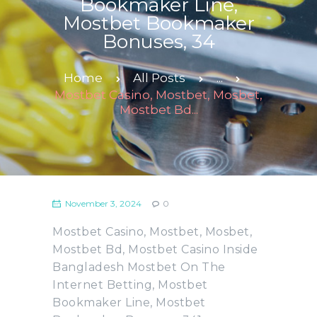
Bookmaker Line,
Mostbet Bookmaker
Bonuses, 34
Home
All Posts
...
Mostbet Casino, Mostbet, Mosbet,
Mostbet Bd...
November 3, 2024
0
Mostbet Casino, Mostbet, Mosbet,
Mostbet Bd, Mostbet Casino Inside
Bangladesh Mostbet On The
Internet Betting, Mostbet
Bookmaker Line, Mostbet