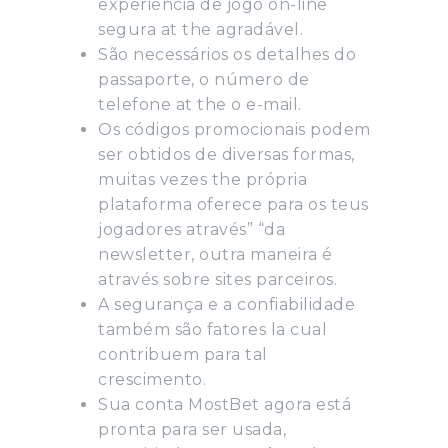
experiência de jogo on-line
segura at the agradável.
São necessários os detalhes do
passaporte, o número de
telefone at the o e-mail.
Os códigos promocionais podem
ser obtidos de diversas formas,
muitas vezes the própria
plataforma oferece para os teus
jogadores através” “da
newsletter, outra maneira é
através sobre sites parceiros.
A segurança e a confiabilidade
também são fatores la cual
contribuem para tal
crescimento.
Sua conta MostBet agora está
pronta para ser usada,