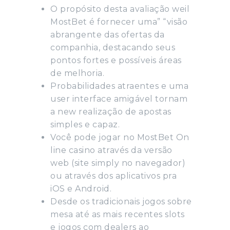
O propósito desta avaliação weil
MostBet é fornecer uma” “visão
abrangente das ofertas da
companhia, destacando seus
pontos fortes e possíveis áreas
de melhoria.
Probabilidades atraentes e uma
user interface amigável tornam
a new realização de apostas
simples e capaz.
Você pode jogar no MostBet On
line casino através da versão
web (site simply no navegador)
ou através dos aplicativos pra
iOS e Android.
Desde os tradicionais jogos sobre
mesa até as mais recentes slots
e jogos com dealers ao