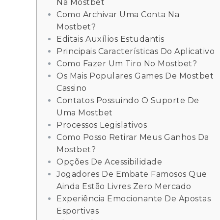
Na Mostbet
Como Archivar Uma Conta Na
Mostbet?
Editais Auxílios Estudantis
Principais Características Do Aplicativo
Como Fazer Um Tiro No Mostbet?
Os Mais Populares Games De Mostbet
Cassino
Contatos Possuindo O Suporte De
Uma Mostbet
Processos Legislativos
Como Posso Retirar Meus Ganhos Da
Mostbet?
Opções De Acessibilidade
Jogadores De Embate Famosos Que
Ainda Estão Livres Zero Mercado
Experiência Emocionante De Apostas
Esportivas