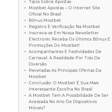
Tipos Sobre Apostas
Mostbet Apostas – O Internet Site
Oficial No Brasil
Bônus Mostbet
Registro E Verificação Na Mostbet
Inscreva-se Em Nossa Newsletter
Electronic Receba Os Últimos Bônus E
Promoções Do Mostbet!
Acompanhantes E Festividades De
Carnaval: A Realidade Por Trás Da
Diversão
Reveladas As Principais Ofertas Da
Mostbet
Conclusão: O Mostbet É Sua Mais
Interessante Escolha No Brasil
A Mostbet Tem A Possibilidade De Ser
Acessada No Ano De Dispositivos
Móveis?