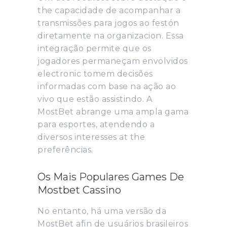
the capacidade de acompanhar a
transmissões para jogos ao festón
diretamente na organizacion. Essa
integração permite que os
jogadores permaneçam envolvidos
electronic tomem decisões
informadas com base na ação ao
vivo que estão assistindo. A
MostBet abrange uma ampla gama
para esportes, atendendo a
diversos interesses at the
preferências.
Os Mais Populares Games De
Mostbet Cassino
No entanto, há uma versão da
MostBet afin de usuários brasileiros