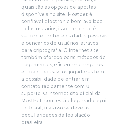
quais são as opções de apostas
disponíveis no site. Mostbet é
confiável electronic bem avaliada
pelos usuários, isso pois o site é
seguro e protege os dados pessoais
e bancários de usuários, através
para criptografia. O internet site
também oferece bons métodos de
pagamentos, eficientes e seguros,
e qualquer caso os jogadores tem
a possibilidade de entrar em
contato rapidamente com u
suporte. O internet site oficial da
MostBet. com está bloqueado aqui
no brasil, mas isso se deve às
peculiaridades da legislação
brasileira.