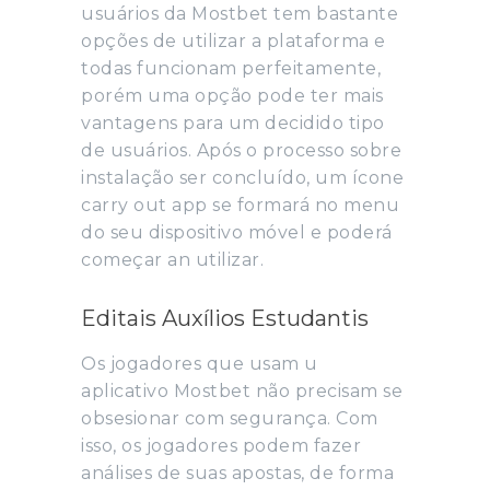
usuários da Mostbet tem bastante
opções de utilizar a plataforma e
todas funcionam perfeitamente,
porém uma opção pode ter mais
vantagens para um decidido tipo
de usuários. Após o processo sobre
instalação ser concluído, um ícone
carry out app se formará no menu
do seu dispositivo móvel e poderá
começar an utilizar.
Editais Auxílios Estudantis
Os jogadores que usam u
aplicativo Mostbet não precisam se
obsesionar com segurança. Com
isso, os jogadores podem fazer
análises de suas apostas, de forma