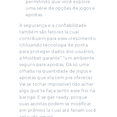
permitindo que você explore
uma série de opções de jogos e
apostas.
A segurança e a confiabilidade
também são fatores la cual
contribuem para esse crescimento.
Utilizando tecnologia de ponta
para proteger dados dos usuários,
a Mostbet garante” “um ambiente
seguro para apostas. Dá só uma
olhada na quantidade de jogos e
apostas que ela tem pra oferecer.
Vai se tornar impossível não achar
algo que te faça sentir esse frio na
barriga. E se get ready, porque
suas apostas podem se modificar
em prêmios la cual até fariam você
aplaudir em pé.