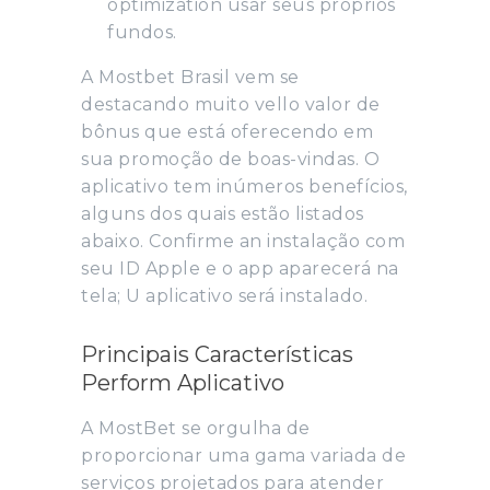
optimization usar seus próprios
fundos.
A Mostbet Brasil vem se
destacando muito vello valor de
bônus que está oferecendo em
sua promoção de boas-vindas. O
aplicativo tem inúmeros benefícios,
alguns dos quais estão listados
abaixo. Confirme an instalação com
seu ID Apple e o app aparecerá na
tela; U aplicativo será instalado.
Principais Características
Perform Aplicativo
A MostBet se orgulha de
proporcionar uma gama variada de
serviços projetados para atender