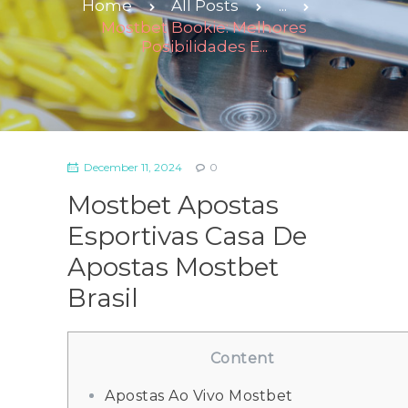
Home
All Posts
...
Mostbet Bookie: Melhores
Posibilidades E...
December 11, 2024
0
Mostbet Apostas
Esportivas Casa De
Apostas Mostbet
Brasil
Content
Apostas Ao Vivo Mostbet