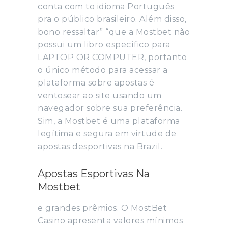
conta com to idioma Português
pra o público brasileiro. Além disso,
bono ressaltar” “que a Mostbet não
possui um libro específico para
LAPTOP OR COMPUTER, portanto
o único método para acessar a
plataforma sobre apostas é
ventosear ao site usando um
navegador sobre sua preferência.
Sim, a Mostbet é uma plataforma
legítima e segura em virtude de
apostas desportivas na Brazil.
Apostas Esportivas Na
Mostbet
e grandes prêmios. O MostBet
Casino apresenta valores mínimos