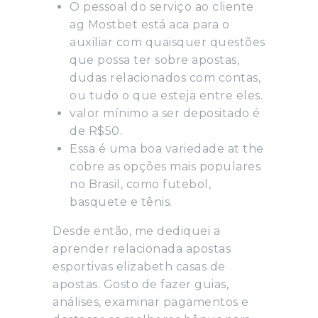
O pessoal do serviço ao cliente
ag Mostbet está aca para o
auxiliar com quaisquer questões
que possa ter sobre apostas,
dudas relacionados com contas,
ou tudo o que esteja entre eles.
valor mínimo a ser depositado é
de R$50.
Essa é uma boa variedade at the
cobre as opções mais populares
no Brasil, como futebol,
basquete e tênis.
Desde então, me dediquei a
aprender relacionada apostas
esportivas elizabeth casas de
apostas. Gosto de fazer guias,
análises, examinar pagamentos e