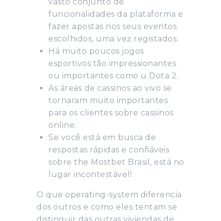
vasto conjunto de
funcionalidades da plataforma e
fazer apostas nos seus eventos
escolhidos, uma vez registados.
Há muito poucos jogos
esportivos tão impressionantes
ou importantes como u Dota 2.
As áreas de cassinos ao vivo se
tornaram muito importantes
para os clientes sobre cassinos
online.
Se você está em busca de
respostas rápidas e confiáveis
sobre the Mostbet Brasil, está no
lugar incontestável!
O que operating-system diferencia
dos outros e como eles tentam se
distinguir das outras viviendas de