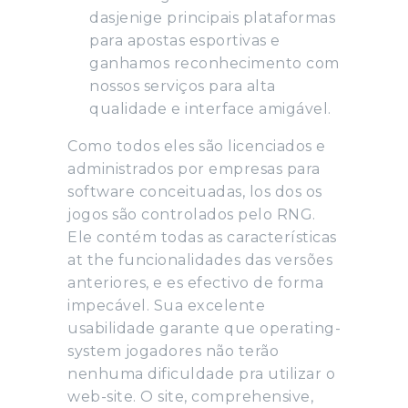
dasjenige principais plataformas
para apostas esportivas e
ganhamos reconhecimento com
nossos serviços para alta
qualidade e interface amigável.
Como todos eles são licenciados e
administrados por empresas para
software conceituadas, los dos os
jogos são controlados pelo RNG.
Ele contém todas as características
at the funcionalidades das versões
anteriores, e es efectivo de forma
impecável. Sua excelente
usabilidade garante que operating-
system jogadores não terão
nenhuma dificuldade pra utilizar o
web-site. O site, comprehensive,