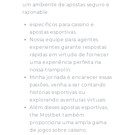
um ambiente de apostas seguro e
razonable.
específicos para cassino e
apostas esportivas.
Nossa equipe para agentes
experientes garante respostas
rápidas em virtude de fornecer
uma experiência perfeita na
nossa trampolín.
Minha jornada é encarecer essas
paixões, venha a ser contando
histórias esportivas ou
explorando aventuras virtuais.
Além dieses apostas esportivas,
the Mostbet também
proporciona uma ampla gama
de jogos sobre cassino.