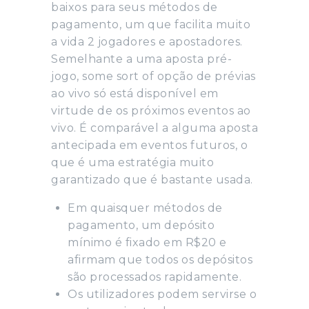
baixos para seus métodos de
pagamento, um que facilita muito
a vida 2 jogadores e apostadores.
Semelhante a uma aposta pré-
jogo, some sort of opção de prévias
ao vivo só está disponível em
virtude de os próximos eventos ao
vivo. É comparável a alguma aposta
antecipada em eventos futuros, o
que é uma estratégia muito
garantizado que é bastante usada.
Em quaisquer métodos de
pagamento, um depósito
mínimo é fixado em R$20 e
afirmam que todos os depósitos
são processados rapidamente.
Os utilizadores podem servirse o