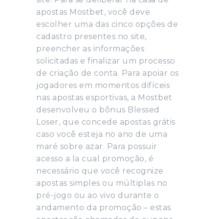
apostas Mostbet, você deve
escolher uma das cinco opções de
cadastro presentes no site,
preencher as informações
solicitadas e finalizar um processo
de criação de conta. Para apoiar os
jogadores em momentos difíceis
nas apostas esportivas, a Mostbet
desenvolveu o bônus Blessed
Loser, que concede apostas grátis
caso você esteja no ano de uma
maré sobre azar. Para possuir
acesso a la cual promoção, é
necessário que você recognize
apostas simples ou múltiplas no
pré-jogo ou ao vivo durante o
andamento da promoção – estas