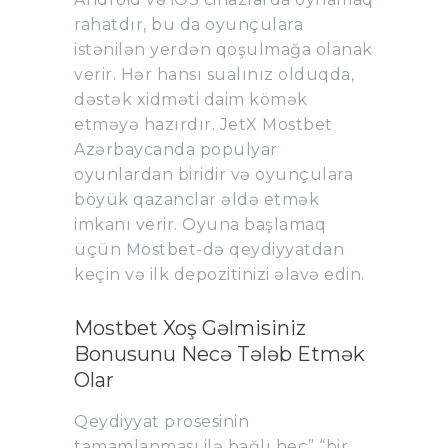
rahatdır, bu da oyunçulara
istənilən yerdən qoşulmağa olanak
verir. Hər hansı sualınız olduqda,
dəstək xidməti daim kömək
etməyə hazırdır. JetX Mostbet
Azərbaycanda populyar
oyunlardan biridir və oyunçulara
böyük qazanclar əldə etmək
imkanı verir. Oyuna başlamaq
üçün Mostbet-də qeydiyyatdan
keçin və ilk depozitinizi əlavə edin.
Mostbet Xoş Gəlmisiniz
Bonusunu Necə Tələb Etmək
Olar
Qeydiyyat prosesinin
tamamlanması ilə bağlı heç” “bir