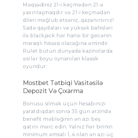
Məqsədiniz 21-i keçmədən 21-ə
yaxınlaşmaqdır və 21-i keçmədən
dileri məğlub etsəniz, qazanırsınız!
Sadə qaydaları və yüksək bahisləri
ilə blackjack hər hansı bir gecənin
maraqlı hissəsi olacağına əmindir.
Rulet bütün dünyada kazinolarda
əsrlər boyu oynanılan klassik
oyundur.
Mostbet Tətbiqi Vasitəsilə
Depozit Və Çıxarma
Bonusu silmək üçün hesabınızı
yaratdıqdan sonra 35 gün ərzində
benefit məbləğinin ən azı beş
qatını mərc edin. Yalnız hər birinin
minimum əmsalı 1, 4 olan ən azı üç