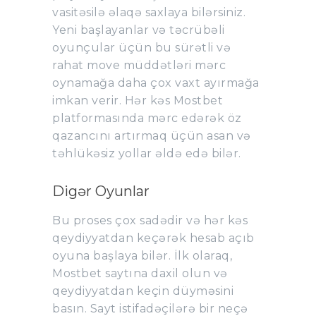
vasitəsilə əlaqə saxlaya bilərsiniz.
Yeni başlayanlar və təcrübəli
oyunçular üçün bu sürətli və
rahat move müddətləri mərc
oynamağa daha çox vaxt ayırmağa
imkan verir. Hər kəs Mostbet
platformasında mərc edərək öz
qazancını artırmaq üçün asan və
təhlükəsiz yollar əldə edə bilər.
Digər Oyunlar
Bu proses çox sadədir və hər kəs
qeydiyyatdan keçərək hesab açıb
oyuna başlaya bilər. İlk olaraq,
Mostbet saytına daxil olun və
qeydiyyatdan keçin düyməsini
basın. Sayt istifadəçilərə bir neçə