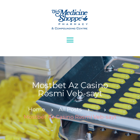
HOME
ABOUT
BLOG
SERVICES
CONTACTS
Mostbet Az Casino
Rəsmi Veb-sayt
Home
All Posts
...
Mostbet Az Casino Rəsmi Veb-sayt