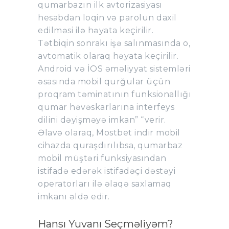
qumarbazın ilk avtorizasiyası
hesabdan loqin və parolun daxil
edilməsi ilə həyata keçirilir.
Tətbiqin sonrakı işə salınmasında o,
avtomatik olaraq həyata keçirilir.
Android və İOS əməliyyat sistemləri
əsasında mobil qurğular üçün
proqram təminatının funksionallığı
qumar həvəskarlarına interfeys
dilini dəyişməyə imkan” “verir.
Əlavə olaraq, Mostbet indir mobil
cihazda quraşdırılıbsa, qumarbaz
mobil müştəri funksiyasından
istifadə edərək istifadəçi dəstəyi
operatorları ilə əlaqə saxlamaq
imkanı əldə edir.
Hansı Yuvanı Seçməliyəm?