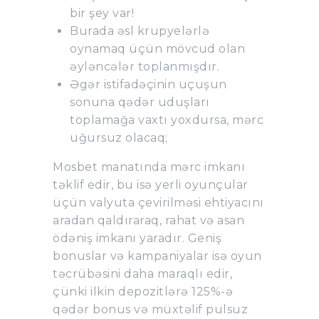
bir şey var!
Burada əsl krupyelərlə
oynamaq üçün mövcud olan
əyləncələr toplanmışdır.
Əgər istifadəçinin uçuşun
sonuna qədər uduşları
toplamağa vaxtı yoxdursa, mərc
uğursuz olacaq;
Mosbet manatında mərc imkanı
təklif edir, bu isə yerli oyunçular
üçün valyuta çevirilməsi ehtiyacını
aradan qaldıraraq, rahat və asan
ödəniş imkanı yaradır. Geniş
bonuslar və kampaniyalar isə oyun
təcrübəsini daha maraqlı edir,
çünki ilkin depozitlərə 125%-ə
qədər bonus və müxtəlif pulsuz