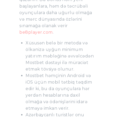
başlayanlara, həm də təcrübəli
oyunçulara daha uğurlu olmağa
və mərc dünyasında özlərini
sınamağa olanak verir
be8player.com
.
Xüsusən belə bir metoda və
ölkənizə uyğun minimum
yatırım məbləğinə əvvəlcədən
Mostbet dəstəyi ilə müraciət
etmək tövsiyə olunur.
Mostbet həmçinin Android və
iOS üçün mobil tətbiq təqdim
edir ki, bu da oyunçulara hər
yerdən hesablarına daxil
olmağa və ödənişlərini idarə
etməyə imkan verir.
Azərbaycanlı turistlər onu