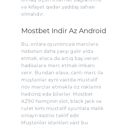
və kifayət qədər yaddaş sahəsi
olmalıdır.
Mostbet Indir Az Android
Bu, onlara oyunöncəsi mərclərə
nisbətən daha yaxşı gəlir əldə
etmək, eləcə də artıq baş verən
hadisələrə mərc etmək imkanı
verir. Bundan əlavə, canlı mərc ilə
müştərilər eyni vaxtda müxtəlif
növ mərclər etməklə öz risklərini
hedcinq edə bilərlər. Mostbet
AZ90 həmçinin slot, black jack və
rulet kimi müxtəlif oyunlara malik
onlayn kazino təklif edir.
Müştərilər istənilən vaxt bu