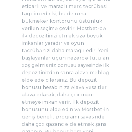
etibarlı və maraqlı mərc təcrübəsi
təqdim edir ki, bu de uma
bukmeker kontorunu üstünlük
verilən seçimə çevirir. Mostbet-də
ilk depozitinizi etmək sizə böyük
imkanlar yaradır və oyun
təcrübənizi daha maraqlı edir. Yeni
başlayanlar üçün nəzərdə tutulan
xoş gəlmisiniz bonusu sayəsində ilk
depozitinizdən sonra əlavə məbləğ
əldə edə bilərsiniz. Bu depozit
bonusu hesabınıza əlavə vəsaitlər
əlavə edərək, daha çox mərc
etməyə imkan verir. İlk depozit
bonusunu əldə edin və Mostbet-in
geniş benefit proqramı sayəsində
daha çox qazanc əldə etmək şansı
qazanın. Bu bonus həm yeni