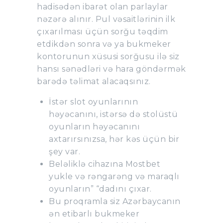
hadisədən ibarət olan parlaylar
nəzərə alınır. Pul vəsaitlərinin ilk
çıxarılması üçün sorğu təqdim
etdikdən sonra və ya bukmeker
kontorunun xüsusi sorğusu ilə siz
hansı sənədləri və hara göndərmək
barədə təlimat alacaqsınız.
İstər slot oyunlarının
həyəcanını, istərsə də stolüstü
oyunların həyəcanını
axtarırsınızsa, hər kəs üçün bir
şey var.
Beləliklə cihazına Mostbet
yukle və rəngarəng və maraqlı
oyunların” “dadını çıxar.
Bu proqramla siz Azərbaycanın
ən etibarlı bukmeker