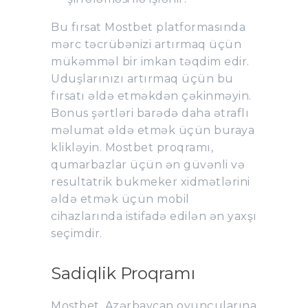
Bu fırsat Mostbet platformasında
mərc təcrübənizi artırmaq üçün
mükəmməl bir imkan təqdim edir.
Uduşlarınızı artırmaq üçün bu
fırsatı əldə etməkdən çəkinməyin.
Bonus şərtləri barədə daha ətraflı
məlumat əldə etmək üçün buraya
klikləyin. Mostbet proqramı,
qumarbazlar üçün ən güvənli və
resultatrik bukmeker xidmətlərini
əldə etmək üçün mobil
cihazlarında istifadə edilən ən yaxşı
seçimdir.
Sadiqlik Proqramı
Mostbet, Azərbaycan oyunçularına