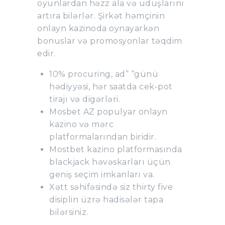
oyunlardan həzz ala və uduşlarını
artıra bilərlər. Şirkət həmçinin
onlayn kazinoda oynayarkən
bonuslar və promosyonlar təqdim
edir.
10% procuring, ad” “günü
hədiyyəsi, hər saatda cek-pot
tirajı və digərləri.
Mosbet AZ populyar onlayn
kazino və mərc
platformalarından biridir.
Mostbet kazino platformasında
blackjack həvəskarları üçün
geniş seçim imkanları va.
Xətt səhifəsində siz thirty five
disiplin üzrə hadisələr tapa
bilərsiniz.