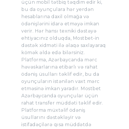
üçün mobil tətbiq təqdim edir ki,
bu da oyunçulara hər yerdən
hesablarına daxil olmağa və
ödənişlərini idarə etməyə imkan
verir. Hər hansı texniki dəstəyə
ehtiyacınız olduqda, Mostbet-in
dəstək xidməti ilə əlaqə saxlayaraq
kömək əldə edə bilərsiniz.
Platforma, Azərbaycanda mərc
həvəskarlarına etibarlı və rahat
ödəniş üsulları təklif edir, bu da
oyunçuların istənilən vaxt mərc
etməsinə imkan yaradır. Mostbet
Azərbaycanda oyunçular üçün
rahat transfer müddəti təklif edir.
Platforma müxtəlif ödəniş
üsullarını dəstəkləyir və
istifadəçilərə qısa müddətdə