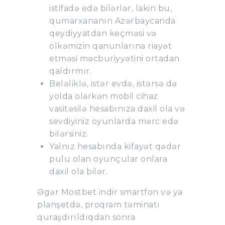
istifadə edə bilərlər, lakin bu,
qumarxananın Azərbaycanda
qeydiyyatdan keçməsi və
ölkəmizin qanunlarına riayət
etməsi məcburiyyətini ortadan
qaldırmır.
Beləliklə, istər evdə, istərsə də
yolda olarkən mobil cihaz
vasitəsilə hesabınıza daxil ola və
sevdiyiniz oyunlarda mərc edə
bilərsiniz.
Yalnız hesabında kifayət qədər
pulu olan oyunçular onlara
daxil ola bilər.
Əgər Mostbet indir smartfon və ya
planşetdə, proqram təminatı
quraşdırıldıqdan sonra