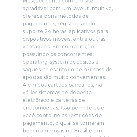
Mostbet conta com um site
agradável com um layout intuitivo,
oferece bons métodos de
pagamentos, registro rápido,
suporte 24 horas, aplicativos para
dispositivos móveis, entre outras
vantagens. Em comparação
possuindo os concorrentes,
operating-system depósitos e
saques no escritório de h?r casa de
apostas são muito convenientes.
Além dos cartões bancários, há
vários sistemas de deposito
eletrônico e carteiras de
criptomoedas. Isso permite que
você contorne as restrições de
pagamento, o qual se tornaram
bem numerosas no Brasil e em