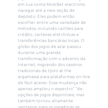
em tua conta MostBet electronic
navegar até a new seção de
depósito. Eles podem então
escolher entre uma variedade de
métodos, incluindo cartões para
crédito, carteiras eletrônicas e
transferências bancárias locais. O
globo dos jogos de azar passou
durante uma grande
transformação com o advento da
Internet, migrando dos cassinos
tradicionais de tijolo at the
argamassa para plataformas on-line
de fácil acesso. Essa mudança não
apenas ampliou o espectro” “de
opções de jogos disponíveis, mas
também tornou altamente
ventajoso para os jogadores se