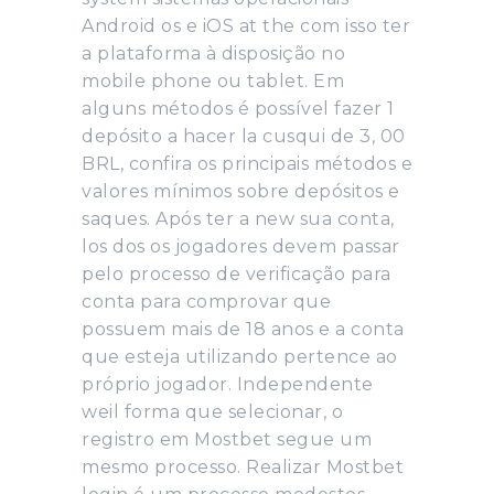
Android os e iOS at the com isso ter
a plataforma à disposição no
mobile phone ou tablet. Em
alguns métodos é possível fazer 1
depósito a hacer la cusqui de 3, 00
BRL, confira os principais métodos e
valores mínimos sobre depósitos e
saques. Após ter a new sua conta,
los dos os jogadores devem passar
pelo processo de verificação para
conta para comprovar que
possuem mais de 18 anos e a conta
que esteja utilizando pertence ao
próprio jogador. Independente
weil forma que selecionar, o
registro em Mostbet segue um
mesmo processo. Realizar Mostbet