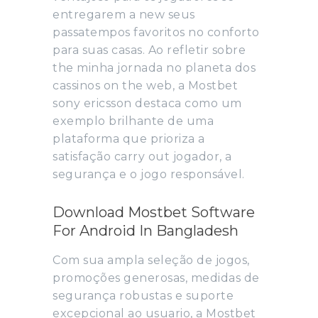
entregarem a new seus
passatempos favoritos no conforto
para suas casas. Ao refletir sobre
the minha jornada no planeta dos
cassinos on the web, a Mostbet
sony ericsson destaca como um
exemplo brilhante de uma
plataforma que prioriza a
satisfação carry out jogador, a
segurança e o jogo responsável.
Download Mostbet Software
For Android In Bangladesh
Com sua ampla seleção de jogos,
promoções generosas, medidas de
segurança robustas e suporte
excepcional ao usuario, a Mostbet