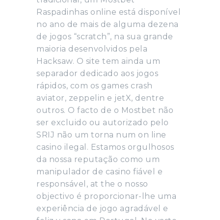
Raspadinhas online está disponível
no ano de mais de alguma dezena
de jogos “scratch”, na sua grande
maioria desenvolvidos pela
Hacksaw. O site tem ainda um
separador dedicado aos jogos
rápidos, com os games crash
aviator, zeppelin e jetX, dentre
outros. O facto de o Mostbet não
ser excluido ou autorizado pelo
SRIJ não um torna num on line
casino ilegal. Estamos orgulhosos
da nossa reputação como um
manipulador de casino fiável e
responsável, at the o nosso
objectivo é proporcionar-lhe uma
experiência de jogo agradável e