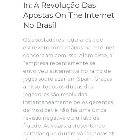
In: A Revolução Das
Apostas On The Internet
No Brasil
Os apostadores regulares que
escrevem comentários na Internet
concordam com isso. Além disso, a”
“empresa recentemente se
envolveu ativamente no ramo de
jogos sobre azar em Spain. Graças
an isso, todos os dudas dos
jogadores são resolvidos
instantaneamente pelos gerentes
da Mostbet e não há uma única
revisão negativa ou u fato de
fraude. Às vezes, apresentando
partidas que duram várias horas at