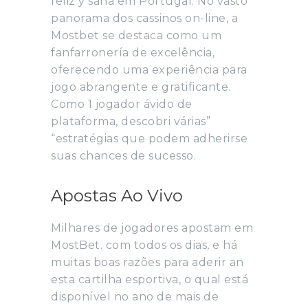
feliz y sana em Portugal. No vasto
panorama dos cassinos on-line, a
Mostbet se destaca como um
fanfarronería de excelência,
oferecendo uma experiência para
jogo abrangente e gratificante.
Como 1 jogador ávido de
plataforma, descobri várias”
“estratégias que podem adherirse
suas chances de sucesso.
Apostas Ao Vivo
Milhares de jogadores apostam em
MostBet. com todos os dias, e há
muitas boas razões para aderir an
esta cartilha esportiva, o qual está
disponível no ano de mais de