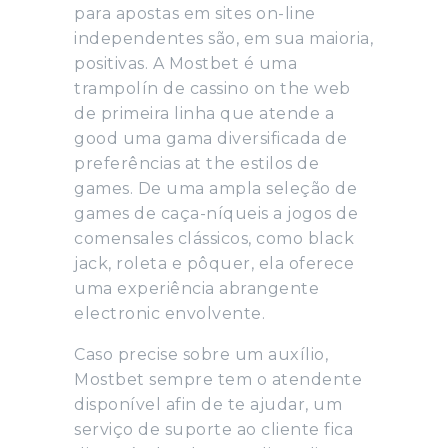
para apostas em sites on-line
independentes são, em sua maioria,
positivas. A Mostbet é uma
trampolín de cassino on the web
de primeira linha que atende a
good uma gama diversificada de
preferências at the estilos de
games. De uma ampla seleção de
games de caça-níqueis a jogos de
comensales clássicos, como black
jack, roleta e pôquer, ela oferece
uma experiência abrangente
electronic envolvente.
Caso precise sobre um auxílio,
Mostbet sempre tem o atendente
disponível afin de te ajudar, um
serviço de suporte ao cliente fica