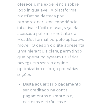
oferece uma experiência sobre
jogo inigualável. A plataforma
MostBet se destaca por
proporcionar uma experiência
intuitiva e fácil de usar, seja ela
acessada pelo internet site da
MostBet formal ou pelo aplicativo
móvel. O design do site apresenta
uma hierarquia clara, permitindo
que operating system usuários
naveguem search engine
optimization esforço por várias
seções.
Basta aguardar o pagamento
ser creditado na conta,
pagamentos durante pix,
carteiras eletrônicas e