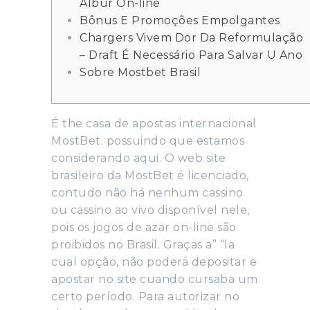
Albur On-line
Bônus E Promoções Empolgantes
Chargers Vivem Dor Da Reformulação
– Draft É Necessário Para Salvar U Ano
Sobre Mostbet Brasil
É the casa de apostas internacional
MostBet. possuindo que estamos
considerando aqui. O web site
brasileiro da MostBet é licenciado,
contudo não há nenhum cassino
ou cassino ao vivo disponível nele,
pois os jogos de azar on-line são
proibidos no Brasil. Graças a” “la
cual opção, não poderá depositar e
apostar no site cuando cursaba um
certo período. Para autorizar no