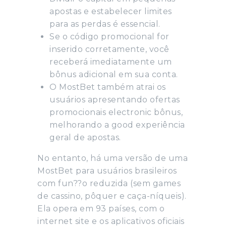
apostas e estabelecer limites
para as perdas é essencial.
Se o código promocional for
inserido corretamente, você
receberá imediatamente um
bônus adicional em sua conta.
O MostBet também atrai os
usuários apresentando ofertas
promocionais electronic bônus,
melhorando a good experiência
geral de apostas.
No entanto, há uma versão de uma
MostBet para usuários brasileiros
com fun??o reduzida (sem games
de cassino, pôquer e caça-níqueis).
Ela opera em 93 países, com o
internet site e os aplicativos oficiais