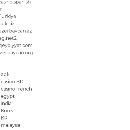
casino spanish
r
Turkiye
apk.ci2
azerbaycan.az
eg.net2
qeydiyyat.com
zerbaycan.org
 apk
 casino BD
 casino french
 egypt
 india
 Korea
 KR
 malaysia