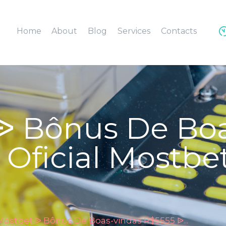
HOME
Home
About
Blog
Services
Contacts
ABOUT
BLOG
SERVICES
CONTACTS
ᐉ Bônus De Boa
Oficial Mostbe
Mostbet ᐉ Bônus De Boas-vindas R$5555 ᐉ...