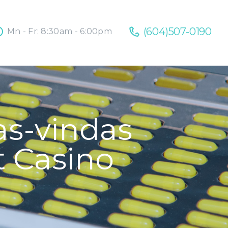
(604)507-0190
Mn - Fr: 8:30am - 6:00pm
s-vindas
t Casino