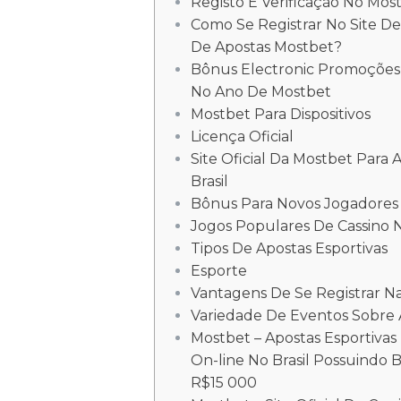
Registo E Verificação No Mos
Como Se Registrar No Site D
De Apostas Mostbet?
Bônus Electronic Promoções
No Ano De Mostbet
Mostbet Para Dispositivos
Licença Oficial
Site Oficial Da Mostbet Para 
Brasil
Bônus Para Novos Jogadores
Jogos Populares De Cassino 
Tipos De Apostas Esportivas
Esporte
Vantagens De Se Registrar N
Variedade De Eventos Sobre 
Mostbet – Apostas Esportivas
On-line No Brasil Possuindo
R$15 000