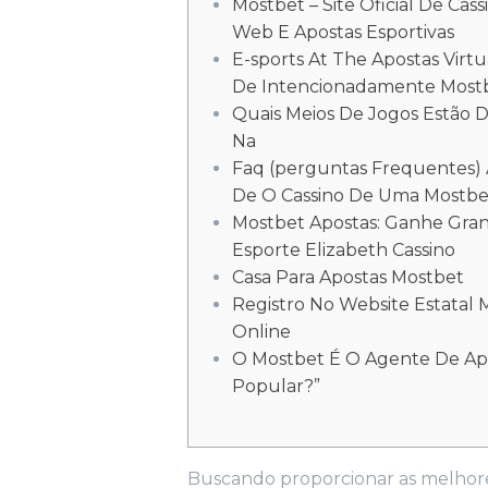
Mostbet – Site Oficial De Cas
Web E Apostas Esportivas
E-sports At The Apostas Virtu
De Intencionadamente Most
Quais Meios De Jogos Estão D
Na
Faq (perguntas Frequentes) 
De O Cassino De Uma Mostbe
Mostbet Apostas: Ganhe Gr
Esporte Elizabeth Cassino
Casa Para Apostas Mostbet
Registro No Website Estatal 
Online
O Mostbet É O Agente De Apo
Popular?”
Buscando proporcionar as melhores