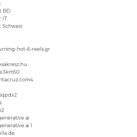
t
t BD
 IT
t Schweiz
rning-hot-6-reels.gr
esakresz.hu
e3km50
antacruz.com4
6qpdx2
s
n2
generative ai
generative ai 1
lle.de