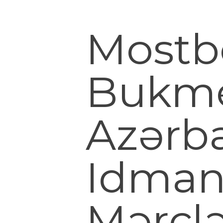
Mostb
Bukm
Azərb
Idma
Mərcl