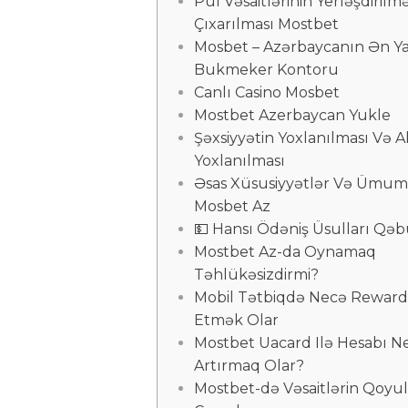
Pul Vəsaitlərinin Yerləşdirilm
Çıxarılması Mostbet
Mosbet – Azərbaycanın Ən Ya
Bukmeker Kontoru
Canlı Casino Mosbet
Mostbet Azerbaycan Yukle
Şəxsiyyətin Yoxlanılması Və 
Yoxlanılması
Əsas Xüsusiyyətlər Və Ümumi
Mosbet Az
💵 Hansı Ödəniş Üsulları Qəbu
Mostbet Az-da Oynamaq
Təhlükəsizdirmi?
Mobil Tətbiqdə Necə Reward
Etmək Olar
Mostbet Uacard Ilə Hesabı N
Artırmaq Olar?
Mostbet-də Vəsaitlərin Qoyu