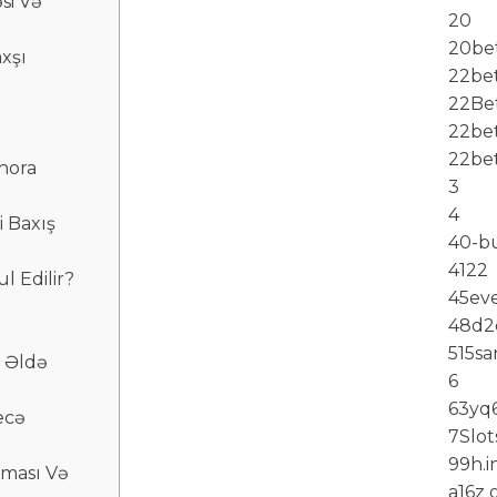
əsi Və
20
20be
xşı
22be
22Be
22bet
22be
Ahora
3
4
 Baxış
40-bu
4122
l Edilir?
45ev
48d2
515s
 Əldə
6
63yq
ecə
7Slot
99h.i
lması Və
a16z 