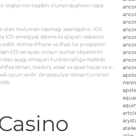
or tirajlarının təqdim olunan siyahısını tapa
ancor
ancor
ancor
ım olan məlumatı tapmağı asanlaşdırır. İOS
ancor
a İOS əməliyyat sistemi ilə işləyən nisbətən
ancor
edilir. Köhnə iPhone və iPad-lər proqramın
ancor
iqin iOS versiyası onlayn qumar obyektinin
ancor
ından aşağı olmayan funksionallığa malikdir.
ancor
ifəsi idman, mədəni, sosial və siyasi həyat və e-
ancor
ək üçün verilir. Ən populyar idman turnirləri
apolo
ilib.
minim
apot
aquas
aquin
articl
Casino
aryst
atel
atlas