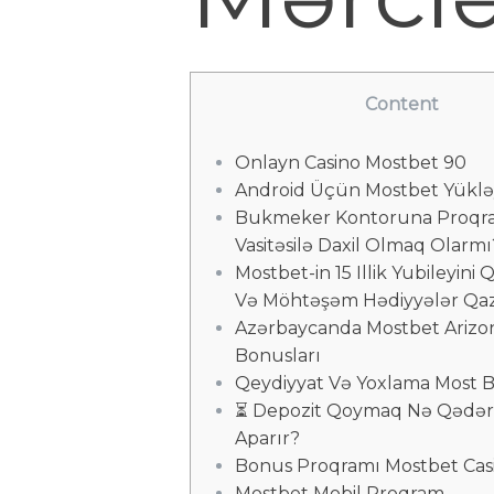
Content
Onlayn Casino Mostbet 90
Android Üçün Mostbet Yüklə
Bukmeker Kontoruna Proqr
Vasitəsilə Daxil Olmaq Olarmı
Mostbet-in 15 Illik Yubileyini
Və Möhtəşəm Hədiyyələr Qaz
Azərbaycanda Mostbet Arizo
Bonusları
Qeydiyyat Və Yoxlama Most 
⏳ Depozit Qoymaq Nə Qədər
Aparır?
Bonus Proqramı Mostbet Cas
Mostbet Mobil Proqram