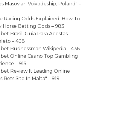
 Masovian Voivodeship, Poland" –
e Racing Odds Explained: How To
 Horse Betting Odds – 983
bet Brasil: Guia Para Apostas
leto – 438
bet Businessman Wikipedia – 436
bet Online Casino Top Gambling
ience – 915
bet Review It Leading Online
s Bets Site In Malta" – 919