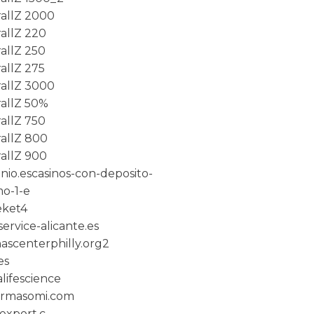
allZ 2000
allZ 220
allZ 250
allZ 275
allZ 3000
allZ 50%
allZ 750
allZ 800
allZ 900
nio.escasinos-con-deposito-
o-1-e
eket4
ervice-alicante.es
ascenterphilly.org2
es
alifescience
iermasomi.com
-export.c