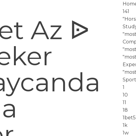
Homes
141
et Az ᐉ
"Hors
Study
"most
Comp
eker
"most
"most
Exper
aycanda
"most
Sport
1
10
na
11
18
1bet5
ər
1k
1w