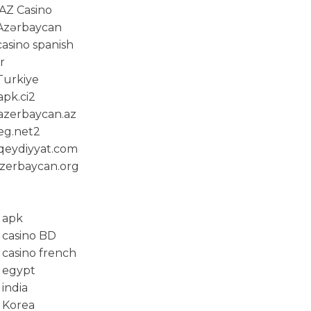
AZ Casino
 Azərbaycan
casino spanish
r
Turkiye
apk.ci2
azerbaycan.az
eg.net2
qeydiyyat.com
zerbaycan.org
 apk
 casino BD
 casino french
 egypt
 india
 Korea