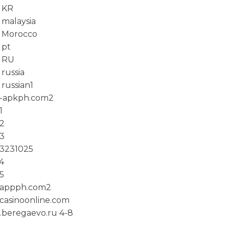
 KR
 malaysia
t Morocco
 pt
t RU
 russia
 russian1
t-apkph.com2
1
t2
t3
t3231025
4
5
tappph.com2
casinoonline.com
t.beregaevo.ru 4-8