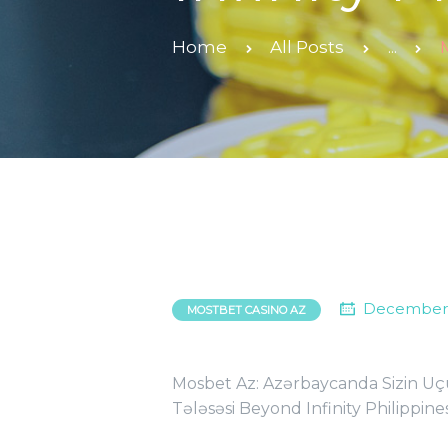
Home
All Posts
...
December 
MOSTBET CASINO AZ
Mosbet Az: Azərbaycanda Sizin U
Tələsəsi Beyond Infinity Philippine