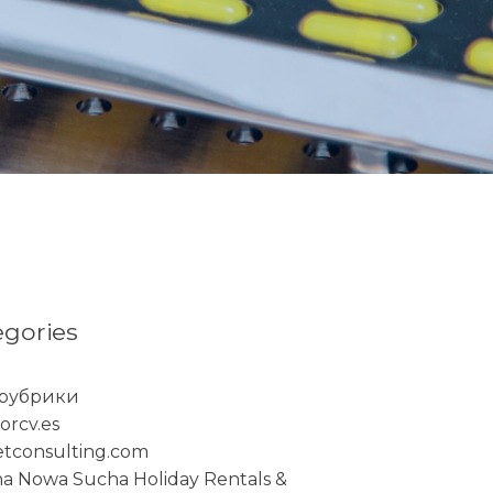
egories
з рубрики
orcv.es
setconsulting.com
a Nowa Sucha Holiday Rentals &