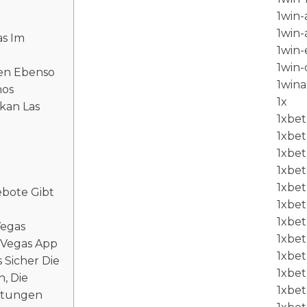
1win-
1win-
as Im
1win-
1win-
en Ebenso
1wina
nos
1x
lkan Las
1xbet
1xbet
1xbet
1xbet
1xbet
bote Gibt
1xbet
1xbet
Vegas
1xbet
s Vegas App
1xbet
 Sicher Die
1xbe
n, Die
1xbet
rtungen