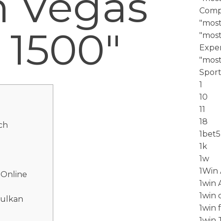
n Vegas
Comp
"most
 1500″
"most
Exper
"most
Sport
1
10
11
18
ch
1bet5
1k
1w
1Win 
 Online
1win
1win 
Vulkan
1win f
1win 