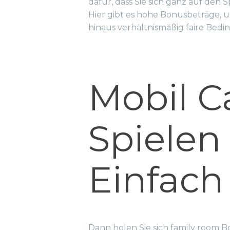
dafür, dass Sie sich ganz auf de
Hier gibt es hohe Bonusbeträge,
hinaus verhältnismäßig faire Bed
Mobil C
Spielen
Einfac
Dann holen Sie sich family room Bo