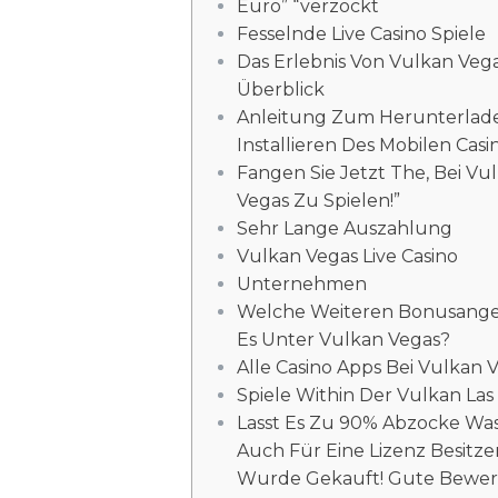
Euro” “verzockt
Fesselnde Live Casino Spiele
Das Erlebnis Von Vulkan Veg
Überblick
Anleitung Zum Herunterlad
Installieren Des Mobilen Casi
Fangen Sie Jetzt The, Bei Vu
Vegas Zu Spielen!”
Sehr Lange Auszahlung
Vulkan Vegas Live Casino
Unternehmen
Welche Weiteren Bonusange
Es Unter Vulkan Vegas?
Alle Casino Apps Bei Vulkan 
Spiele Within Der Vulkan La
Lasst Es Zu 90% Abzocke Was
Auch Für Eine Lizenz Besitze
Wurde Gekauft! Gute Bewe