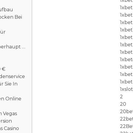
1xbe
1xbet
ufbau
1xbet
ocken Bei
1xbe
1xbet
Für
1xbe
1xbe
berhaupt …
1xbe
1xbet
1xbet
0 €
1xbe
denservice
1xbet
r Sie In
1xslo
2
n Online
20
20be
n Vegas
22be
rsion
22Be
s Casino