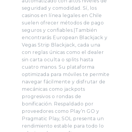
automatizado con altos niveles de
seguridad y comodidad. Sí, los
casinos en línea legales en Chile
suelen ofrecer métodos de pago
seguros y confiables.|También
encontrarás European Blackjack y
Vegas Strip Blackjack, cada una
con reglas únicas como el dealer
sin carta oculta o splits hasta
cuatro manos. Su plataforma
optimizada para móviles te permite
navegar fácilmente y disfrutar de
mecánicas como jackpots
progresivos o rondas de
bonificación. Respaldado por
proveedores como Play’n GO y
Pragmatic Play, SOL presenta un
rendimiento estable para todo lo