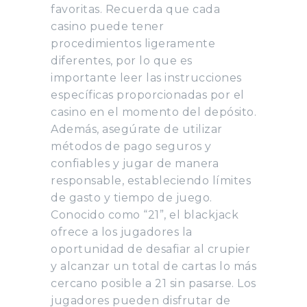
favoritas. Recuerda que cada
casino puede tener
procedimientos ligeramente
diferentes, por lo que es
importante leer las instrucciones
específicas proporcionadas por el
casino en el momento del depósito.
Además, asegúrate de utilizar
métodos de pago seguros y
confiables y jugar de manera
responsable, estableciendo límites
de gasto y tiempo de juego.
Conocido como “21”, el blackjack
ofrece a los jugadores la
oportunidad de desafiar al crupier
y alcanzar un total de cartas lo más
cercano posible a 21 sin pasarse. Los
jugadores pueden disfrutar de