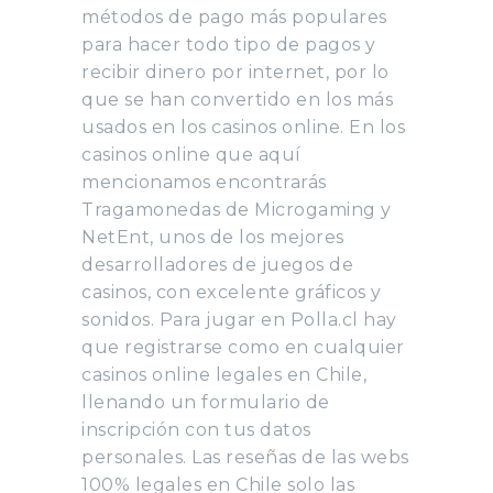
métodos de pago más populares
para hacer todo tipo de pagos y
recibir dinero por internet, por lo
que se han convertido en los más
usados en los casinos online. En los
casinos online que aquí
mencionamos encontrarás
Tragamonedas de Microgaming y
NetEnt, unos de los mejores
desarrolladores de juegos de
casinos, con excelente gráficos y
sonidos. Para jugar en Polla.cl hay
que registrarse como en cualquier
casinos online legales en Chile,
llenando un formulario de
inscripción con tus datos
personales. Las reseñas de las webs
100% legales en Chile solo las