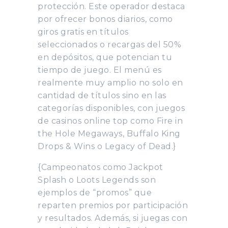
protección. Este operador destaca
por ofrecer bonos diarios, como
giros gratis en títulos
seleccionados o recargas del 50%
en depósitos, que potencian tu
tiempo de juego. El menú es
realmente muy amplio no solo en
cantidad de títulos sino en las
categorías disponibles, con juegos
de casinos online top como Fire in
the Hole Megaways, Buffalo King
Drops & Wins o Legacy of Dead.}
{Campeonatos como Jackpot
Splash o Loots Legends son
ejemplos de “promos” que
reparten premios por participación
y resultados. Además, si juegas con