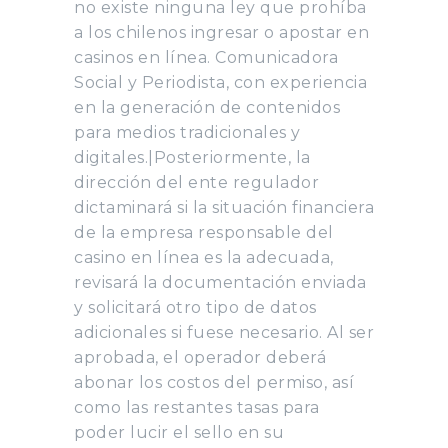
no existe ninguna ley que prohíba
a los chilenos ingresar o apostar en
casinos en línea. Comunicadora
Social y Periodista, con experiencia
en la generación de contenidos
para medios tradicionales y
digitales.|Posteriormente, la
dirección del ente regulador
dictaminará si la situación financiera
de la empresa responsable del
casino en línea es la adecuada,
revisará la documentación enviada
y solicitará otro tipo de datos
adicionales si fuese necesario. Al ser
aprobada, el operador deberá
abonar los costos del permiso, así
como las restantes tasas para
poder lucir el sello en su