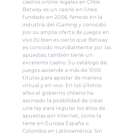
casinos online legales en Chile.
Betway es un casino en línea
fundado en 2006, famoso en la
industria del iGaming y conocido
por su amplia oferta de juegos en
vivo.|Si bien es cierto que Betway
es conocido mundialmente por las
apuestas, también tiene un
excelente casino. Su catálogo de
juegos asciende a más de 1000
títulos para apostar de manera
virtual y en vivo. En los últimos
años el gobierno chileno ha
asomado la posibilidad de crear
una ley para regular los sitios de
apuestas por internet, como la
tiene en Europa España o
Colombia en Latinoamérica. Sin