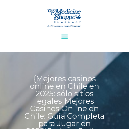
HOME
ABOUT
BLOG
SERVICES
CONTACTS
{Mejores casinos
online en Chile en
2025: sólo sitios
legales|Mejores
Casinos Online en
Chile: Guía Completa
para Jugar en