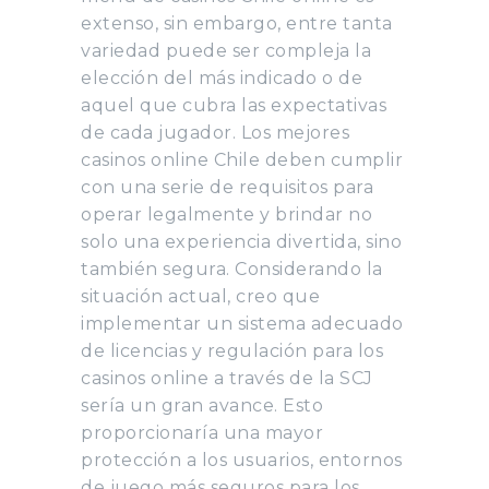
extenso, sin embargo, entre tanta
variedad puede ser compleja la
elección del más indicado o de
aquel que cubra las expectativas
de cada jugador. Los mejores
casinos online Chile deben cumplir
con una serie de requisitos para
operar legalmente y brindar no
solo una experiencia divertida, sino
también segura. Considerando la
situación actual, creo que
implementar un sistema adecuado
de licencias y regulación para los
casinos online a través de la SCJ
sería un gran avance. Esto
proporcionaría una mayor
protección a los usuarios, entornos
de juego más seguros para los