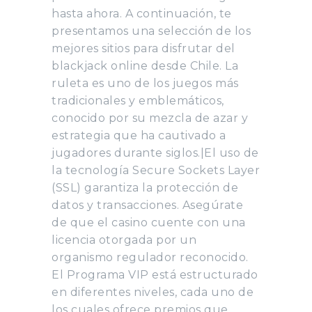
hasta ahora. A continuación, te
presentamos una selección de los
mejores sitios para disfrutar del
blackjack online desde Chile. La
ruleta es uno de los juegos más
tradicionales y emblemáticos,
conocido por su mezcla de azar y
estrategia que ha cautivado a
jugadores durante siglos.|El uso de
la tecnología Secure Sockets Layer
(SSL) garantiza la protección de
datos y transacciones. Asegúrate
de que el casino cuente con una
licencia otorgada por un
organismo regulador reconocido.
El Programa VIP está estructurado
en diferentes niveles, cada uno de
los cuales ofrece premios que