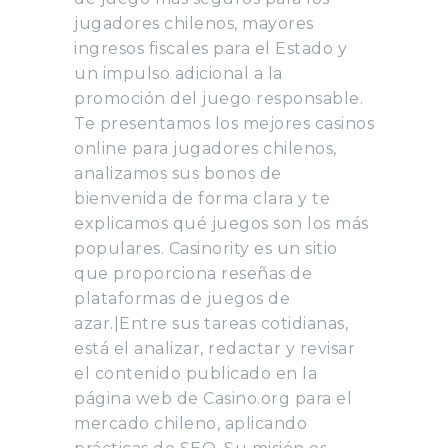
jugadores chilenos, mayores
ingresos fiscales para el Estado y
un impulso adicional a la
promoción del juego responsable.
Te presentamos los mejores casinos
online para jugadores chilenos,
analizamos sus bonos de
bienvenida de forma clara y te
explicamos qué juegos son los más
populares. Casinority es un sitio
que proporciona reseñas de
plataformas de juegos de
azar.|Entre sus tareas cotidianas,
está el analizar, redactar y revisar
el contenido publicado en la
página web de Casino.org para el
mercado chileno, aplicando