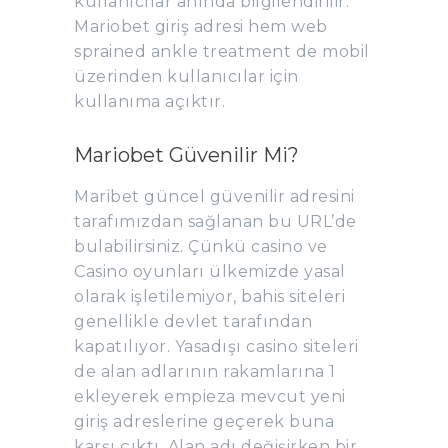
kullanıcılar anında bilgilendirilir.
Mariobet giriş adresi hem web
sprained ankle treatment de mobil
üzerinden kullanıcılar için
kullanıma açıktır.
Mariobet Güvenilir Mi?
Maribet güncel güvenilir adresini
tarafımızdan sağlanan bu URL’de
bulabilirsiniz. Çünkü casino ve
Casino oyunları ülkemizde yasal
olarak işletilemiyor, bahis siteleri
genellikle devlet tarafından
kapatılıyor. Yasadışı casino siteleri
de alan adlarının rakamlarına 1
ekleyerek empieza mevcut yeni
giriş adreslerine geçerek buna
karşı çıktı. Alan adı değişirken bir