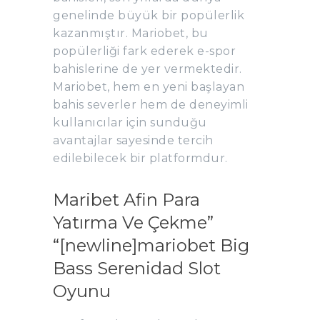
genelinde büyük bir popülerlik
kazanmıştır. Mariobet, bu
popülerliği fark ederek e-spor
bahislerine de yer vermektedir.
Mariobet, hem en yeni başlayan
bahis severler hem de deneyimli
kullanıcılar için sunduğu
avantajlar sayesinde tercih
edilebilecek bir platformdur.
Maribet Afin Para
Yatırma Ve Çekme”
“[newline]mariobet Big
Bass Serenidad Slot
Oyunu