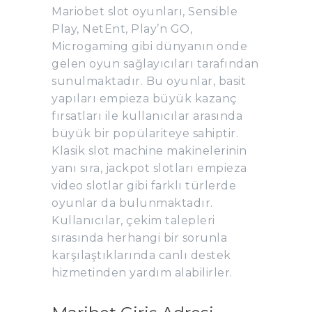
Mariobet slot oyunları, Sensible
Play, NetEnt, Play’n GO,
Microgaming gibi dünyanın önde
gelen oyun sağlayıcıları tarafından
sunulmaktadır. Bu oyunlar, basit
yapıları empieza büyük kazanç
fırsatları ile kullanıcılar arasında
büyük bir popülariteye sahiptir.
Klasik slot machine makinelerinin
yanı sıra, jackpot slotları empieza
video slotlar gibi farklı türlerde
oyunlar da bulunmaktadır.
Kullanıcılar, çekim talepleri
sırasında herhangi bir sorunla
karşılaştıklarında canlı destek
hizmetinden yardım alabilirler.