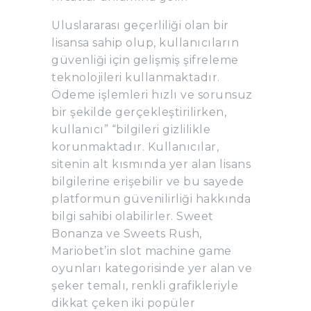
Uluslararası geçerliliği olan bir
lisansa sahip olup, kullanıcıların
güvenliği için gelişmiş şifreleme
teknolojileri kullanmaktadır.
Ödeme işlemleri hızlı ve sorunsuz
bir şekilde gerçekleştirilirken,
kullanıcı” “bilgileri gizlilikle
korunmaktadır. Kullanıcılar,
sitenin alt kısmında yer alan lisans
bilgilerine erişebilir ve bu sayede
platformun güvenilirliği hakkında
bilgi sahibi olabilirler. Sweet
Bonanza ve Sweets Rush,
Mariobet’in slot machine game
oyunları kategorisinde yer alan ve
şeker temalı, renkli grafikleriyle
dikkat çeken iki popüler