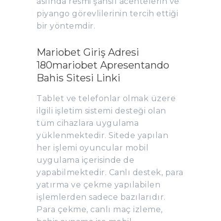
aslında resmi şanslı acentelerin ve
piyango görevlilerinin tercih ettiği
bir yöntemdir.
Mariobet Giriş Adresi
180mariobet Apresentando
Bahis Sitesi Linki
Tablet ve telefonlar olmak üzere
ilgili işletim sistemi desteği olan
tüm cihazlara uygulama
yüklenmektedir. Sitede yapılan
her işlemi oyuncular mobil
uygulama içerisinde de
yapabilmektedir. Canlı destek, para
yatırma ve çekme yapılabilen
işlemlerden sadece bazılarıdır.
Para çekme, canlı maç izleme,