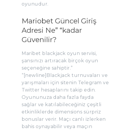
oyunudur.
Mariobet Güncel Giriş
Adresi Ne” “kadar
Güvenilir?
Maribet blackjack oyun servisi,
şansınızı artıracak birçok oyun
seçeneğine sahiptir.”
“[newline]Blackjack turnuvaları ve
yarışmaları için sitenin Telegram ve
Twitter hesaplarını takip edin.
Oyununuza daha fazla fayda
sağlar ve katılabileceğiniz çeşitli
etkinliklerde dimensions sürpriz
bonuslar verir. Maçı canlı izlerken
bahis oynayabilir veya maçın