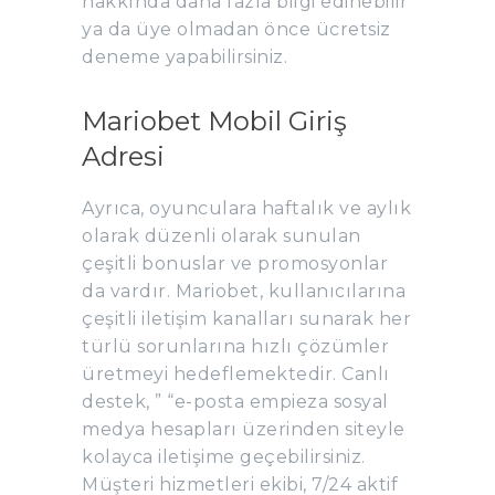
hakkında daha fazla bilgi edinebilir
ya da üye olmadan önce ücretsiz
deneme yapabilirsiniz.
Mariobet Mobil Giriş
Adresi
Ayrıca, oyunculara haftalık ve aylık
olarak düzenli olarak sunulan
çeşitli bonuslar ve promosyonlar
da vardır. Mariobet, kullanıcılarına
çeşitli iletişim kanalları sunarak her
türlü sorunlarına hızlı çözümler
üretmeyi hedeflemektedir. Canlı
destek, ” “e-posta empieza sosyal
medya hesapları üzerinden siteyle
kolayca iletişime geçebilirsiniz.
Müşteri hizmetleri ekibi, 7/24 aktif