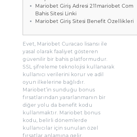
Mariobet Giriş Adresi 211mariobet Com
Bahis Sitesi Linki
Mariobet Giriş Sitesi Benefit Özellikleri
Evet, Mariobet Curacao lisansı ile
yasal olarak faaliyet gösteren
güvenilir bir bahis platformudur.
SSL şifreleme teknolojisi kullanarak
kullanıcı verilerini korur ve adil
oyun ilkelerine bağlıdır.
Mariobet’in sunduğu bonus
fırsatlarından yararlanmanın bir
diğer yolu da benefit kodu
kullanmaktır. Mariobet bonus
kodu, belirli dönemlerde
kullanıcılar için sunulan özel
fırsatlar anlamına gelir.