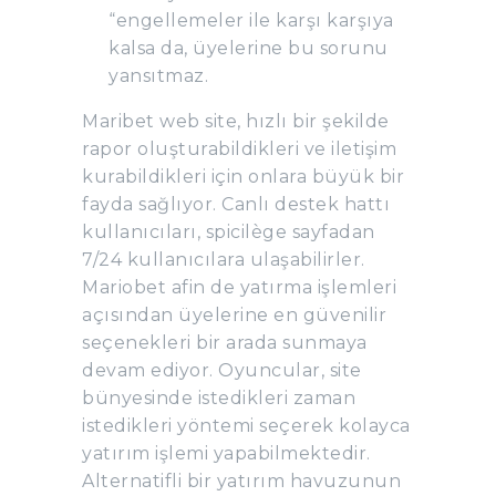
“engellemeler ile karşı karşıya
kalsa da, üyelerine bu sorunu
yansıtmaz.
Maribet web site, hızlı bir şekilde
rapor oluşturabildikleri ve iletişim
kurabildikleri için onlara büyük bir
fayda sağlıyor. Canlı destek hattı
kullanıcıları, spicilège sayfadan
7/24 kullanıcılara ulaşabilirler.
Mariobet afin de yatırma işlemleri
açısından üyelerine en güvenilir
seçenekleri bir arada sunmaya
devam ediyor. Oyuncular, site
bünyesinde istedikleri zaman
istedikleri yöntemi seçerek kolayca
yatırım işlemi yapabilmektedir.
Alternatifli bir yatırım havuzunun