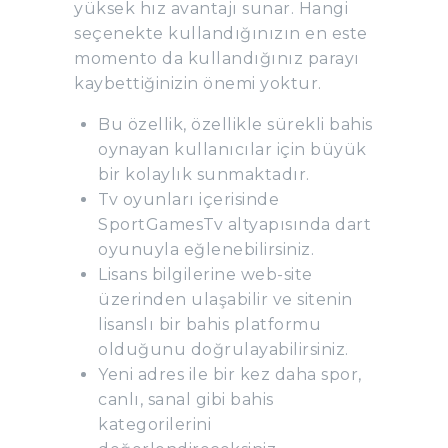
yüksek hız avantajı sunar. Hangi
seçenekte kullandığınızın en este
momento da kullandığınız parayı
kaybettiğinizin önemi yoktur.
Bu özellik, özellikle sürekli bahis
oynayan kullanıcılar için büyük
bir kolaylık sunmaktadır.
Tv oyunları içerisinde
SportGamesTv altyapısında dart
oyunuyla eğlenebilirsiniz.
Lisans bilgilerine web-site
üzerinden ulaşabilir ve sitenin
lisanslı bir bahis platformu
olduğunu doğrulayabilirsiniz.
Yeni adres ile bir kez daha spor,
canlı, sanal gibi bahis
kategorilerini