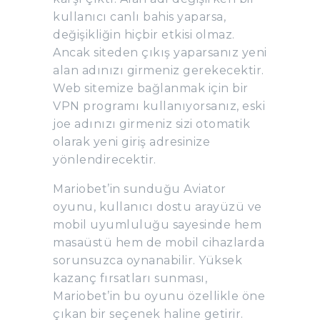
kullanıcı canlı bahis yaparsa,
değişikliğin hiçbir etkisi olmaz.
Ancak siteden çıkış yaparsanız yeni
alan adınızı girmeniz gerekecektir.
Web sitemize bağlanmak için bir
VPN programı kullanıyorsanız, eski
joe adınızı girmeniz sizi otomatik
olarak yeni giriş adresinize
yönlendirecektir.
Mariobet’in sunduğu Aviator
oyunu, kullanıcı dostu arayüzü ve
mobil uyumluluğu sayesinde hem
masaüstü hem de mobil cihazlarda
sorunsuzca oynanabilir. Yüksek
kazanç fırsatları sunması,
Mariobet’in bu oyunu özellikle öne
çıkan bir seçenek haline getirir.