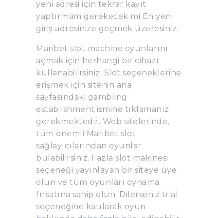
yeni adresi için tekrar kayıt
yaptırmam gerekecek mi En yeni
giriş adresinize geçmek üzeresiniz.
Maribet slot machine oyunlarını
açmak için herhangi bir cihazı
kullanabilirsiniz. Slot seçeneklerine
erişmek için sitenin ana
sayfasındaki gambling
establishment ismine tıklamanız
gerekmektedir. Web sitelerinde,
tüm önemli Maribet slot
sağlayıcılarından oyunlar
bulabilirsiniz. Fazla slot makinesi
seçeneği yayınlayan bir siteye üye
olun ve tüm oyunları oynama
fırsatına sahip olun. Dilerseniz trial
seçeneğine katılarak oyun