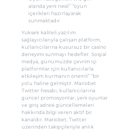
alanda yeni nesil” “oyun
içerikleri hazırlayarak
sunmaktadır.
Yüksek kaliteli yazılım
sağlayıcılarıyla çalışan platform,
kullanıcılarına kusursuz bir casino
deneyimi sunmayı hedefler. Sosyal
medya, günümüzde çevrim içi
platformlar için kullanıcılarla
etkileşim kurmanın önemli” “bir
yolu haline gelmiştir. Mariobet
Twitter hesabı, kullanıcılarına
güncel promosyonlar, yeni oyunlar
ve giriş adresi güncellemeleri
hakkında bilgi veren aktif bir
kanaldır. Mariobet, Twitter
üzerinden takipçileriyle anlık