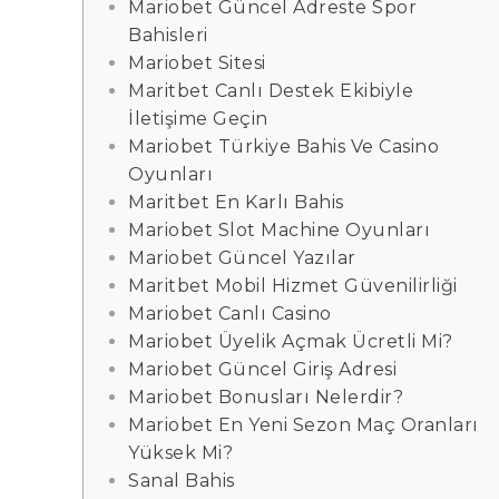
Mariobet Güncel Adreste Spor
Bahisleri
Mariobet Sitesi
Maritbet Canlı Destek Ekibiyle
İletişime Geçin
Mariobet Türkiye Bahis Ve Casino
Oyunları
Maritbet En Karlı Bahis
Mariobet Slot Machine Oyunları
Mariobet Güncel Yazılar
Maritbet Mobil Hizmet Güvenilirliği
Mariobet Canlı Casino
Mariobet Üyelik Açmak Ücretli Mi?
Mariobet Güncel Giriş Adresi
Mariobet Bonusları Nelerdir?
Mariobet En Yeni Sezon Maç Oranları
Yüksek Mi?
Sanal Bahis