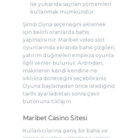
ise yukarıda sayılan yöntemleri
kullanmak mümkündür.
Şimdi Oyna seçeneğini eklemek
için belirli oranlarda bahis
yapmalısınız. Maribet video slot
oyunlarında ekranda bahis çizgileri,
yatırım düğmeleri empieza oyunla
ilgili veriler bulunur. Ardından,
makinenin kendi kendine ne
sıklıkta döneceğini seçebilirsiniz.
Oyuna başlamadan önce istediğiniz
tarihi ayarladıktan sonra çevir
butonuna tıklayın.
Maribet Casino Sitesi
Kullanıcılarına geniş bir bahis ve