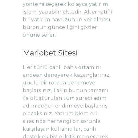
yöntemi seçerek kolayca yatırım
işlemi yapabilmektedir. Alternatifli
bir yatırım havuzunun yer alması,
büronun güncelliğini gözler
önüne serer.
Mariobet Sitesi
Her türlü canlı bahis ortamını
anbean deneyerek kazançlarınızı
güçlü bir rotada denemeye
başlarsınız. Lakin bunun tamamı
ile oluşturulan tüm süreci adım
adım değerlendirmeye başlamış
olacaksınız. Yatırım işlemleri
sırasında herhangi bir sorunla
karşılaşan kullanıcılar, canlı
destek ekibiyle iletişime geçerek