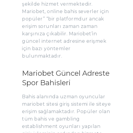
şekilde hizmet vermektedir.
Mariobet, online bahis severler için
popüler” “bir platformdur ancak
erişim sorunları zaman zaman
karşınıza çıkabilir. Mariobet’in
güncel internet adresine erişmek
için bazı yöntemler
bulunmaktadır.
Mariobet Güncel Adreste
Spor Bahisleri
Bahis alanında uzman oyuncular
mariobet sitesi giriş sistemi ile siteye
erişim sağlamaktadır. Popüler olan
tüm bahis ve gambling
establishment oyunları yapılan