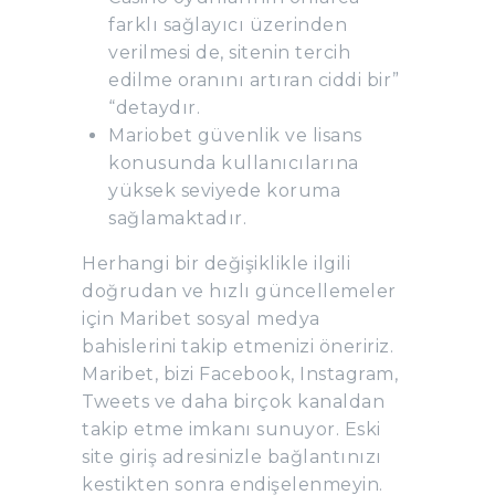
farklı sağlayıcı üzerinden
verilmesi de, sitenin tercih
edilme oranını artıran ciddi bir”
“detaydır.
Mariobet güvenlik ve lisans
konusunda kullanıcılarına
yüksek seviyede koruma
sağlamaktadır.
Herhangi bir değişiklikle ilgili
doğrudan ve hızlı güncellemeler
için Maribet sosyal medya
bahislerini takip etmenizi öneririz.
Maribet, bizi Facebook, Instagram,
Tweets ve daha birçok kanaldan
takip etme imkanı sunuyor. Eski
site giriş adresinizle bağlantınızı
kestikten sonra endişelenmeyin.