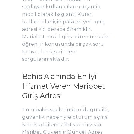
sağlayan kullanıcıların dışında
mobil olarak bağlantı Kuran
kullanıcılar için para en yeni giriş
adresi kid derece önemlidir.
Mariobet mobil giriş adresi nereden
öğrenilir konusunda birçok soru
tarayıcılar üzerinden
sorgulanmaktadır.
Bahis Alanında En İyi
Hizmet Veren Mariobet
Giriş Adresi
Tüm bahis sitelerinde olduğu gibi,
güvenlik nedeniyle oturum açma
kimlik bilgilerine ihtiyacımız var.
Maribet Güvenilir Güncel Adres,