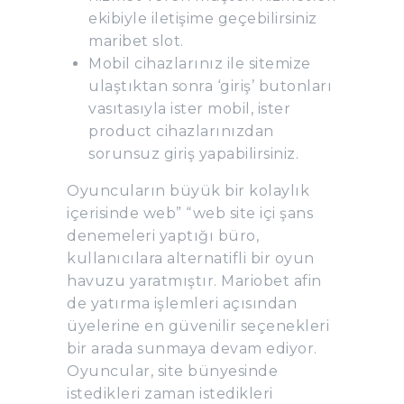
ekibiyle iletişime geçebilirsiniz
maribet slot.
Mobil cihazlarınız ile sitemize
ulaştıktan sonra ‘giriş’ butonları
vasıtasıyla ister mobil, ister
product cihazlarınızdan
sorunsuz giriş yapabilirsiniz.
Oyuncuların büyük bir kolaylık
içerisinde web” “web site içi şans
denemeleri yaptığı büro,
kullanıcılara alternatifli bir oyun
havuzu yaratmıştır. Mariobet afin
de yatırma işlemleri açısından
üyelerine en güvenilir seçenekleri
bir arada sunmaya devam ediyor.
Oyuncular, site bünyesinde
istedikleri zaman istedikleri