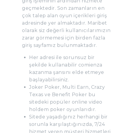
giriş işleminin ardından hizmete
geçmektedir. Son zamanların en
çok talep alan oyun içerikleri giriş
adresinde yer almaktadır. Maribet
olarak siz değerli kullanıcılarımızın
zarar görmemesi için birden fazla
giriş sayfamız bulunmaktadır.
Her adresi ile sorunsuz bir
şekilde kullanabilir comienza
kazanma şansını elde etmeye
başlayabilirsiniz.
Joker Poker, Multi Earn, Crazy
Texas ve Benefit Poker bu
sitedeki popüler online video
holdem poker oyunlarıdır.
Sitede yaşadığınız herhangi bir
sorunla karşılaştığınızda, 7/24
hizmet veren müşteri hizmetleri