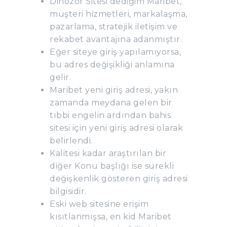
Dinozor Sitesi dediğim Maribet,
müşteri hizmetleri, markalaşma,
pazarlama, stratejik iletişim ve
rekabet avantajına adanmıştır.
Eğer siteye giriş yapılamıyorsa,
bu adres değişikliği anlamına
gelir.
Maribet yeni giriş adresi, yakın
zamanda meydana gelen bir
tıbbi engelin ardından bahis
sitesi için yeni giriş adresi olarak
belirlendi.
Kalitesi kadar araştırılan bir
diğer Konu başlığı ise sürekli
değişkenlik gösteren giriş adresi
bilgisidir.
Eski web sitesine erişim
kısıtlanmışsa, en kid Maribet