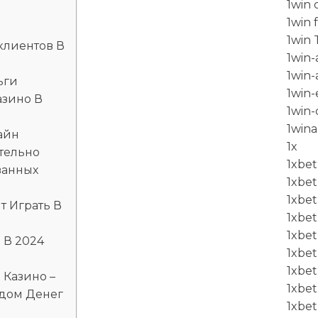
1win 
1win f
1win 
клиентов В
1win-
1win-
ьги
1win-
азино В
1win-
1wina
айн
1x
тельно
1xbet
ванных
1xbet
1xbet
 Играть В
1xbet
1xbet
 В 2024
1xbet
1xbet
Казино –
1xbet
одом Денег
1xbet