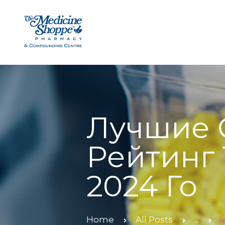
Лучшие 
Рейтинг 
2024 Го
Home
All Posts
...