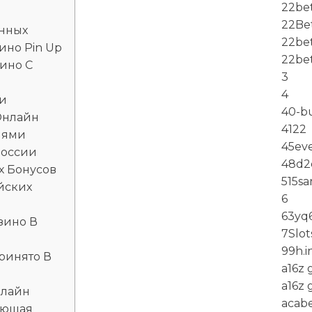
22be
22Be
нных
22bet
ино Pin Up
22be
ино С
3
4
ии
40-bu
Онлайн
4122
иями
45ev
России
48d2
х Бонусов
515s
йских
6
63yq
зино В
7Slot
99h.i
ринято В
a16z 
a16z 
нлайн
acabe
ающая