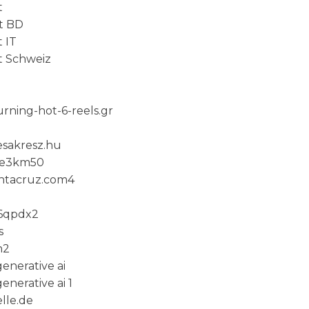
t
t BD
 IT
t Schweiz
rning-hot-6-reels.gr
esakresz.hu
e3km50
antacruz.com4
6qpdx2
s
n2
generative ai
generative ai 1
lle.de