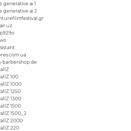
 generative ai 1
 generative ai 2
turefilmfestival.gr
air.uz
xp929o
ews
ssistant
pres.com.ua
s-barbershop.de
allZ
allZ 100
allZ 1000
allZ 1250
allZ 1300
allZ 1500
allZ 1500_2
allZ 2000
allZ 220