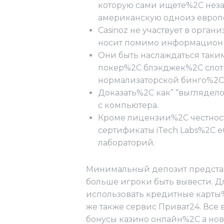
которую сами ищете%2C неза
американскую одноиз европе
Casinoz не участвует в орга
носит помимо информационн
Они быть наслаждаться таки
покер%2C блэкджек%2C слот
нормализаторской бинго%2C 
Доказать%2C как” “выглядел
с компьютера.
Кроме лицензии%2C честнос
сертификаты iTech Labs%2C 
лабораторий.
Минимальный депозит представл
больше игроки быть вывести. Д
использовать кредитные карты
же также сервис Приват24. Все
бонусы казино онлайн%2C а но