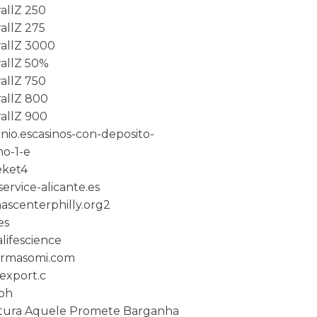
allZ 250
allZ 275
allZ 3000
allZ 50%
allZ 750
allZ 800
allZ 900
nio.escasinos-con-deposito-
o-1-e
eket4
ervice-alicante.es
ascenterphilly.org2
es
alifescience
iermasomi.com
-export.c
bh
tura Aquele Promete Barganha