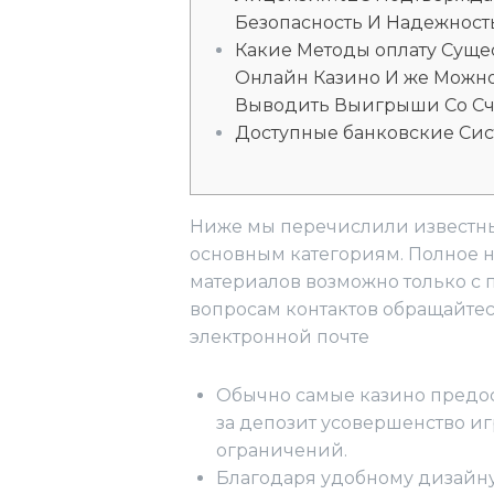
Безопасность И Надежност
Какие Методы оплату Суще
Онлайн Казино И же Можн
Выводить Выигрыши Со Сч
Доступные банковские Си
Ниже мы перечислили известны 
основным категориям. Полное 
материалов возможно только с
вопросам контактов обращайтес
электронной почте
Обычно самые казино предос
за депозит усовершенство и
ограничений.
Благодаря удобному дизайну