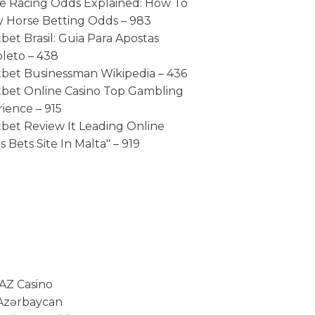
e Racing Odds Explained: How To
 Horse Betting Odds – 983
bet Brasil: Guia Para Apostas
leto – 438
bet Businessman Wikipedia – 436
bet Online Casino Top Gambling
ience – 915
bet Review It Leading Online
s Bets Site In Malta" – 919
AZ Casino
 Azərbaycan