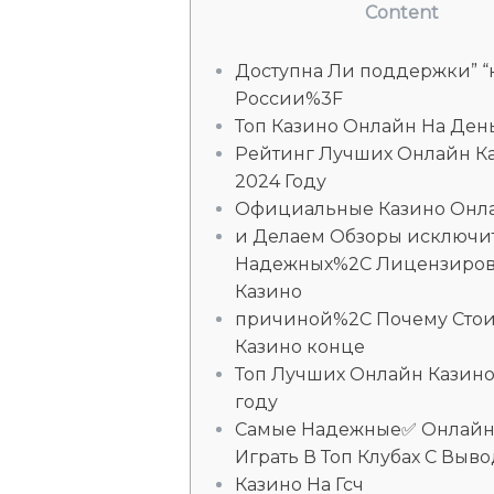
Content
Доступна Ли поддержки” “
России%3F
Топ Казино Онлайн На Ден
Рейтинг Лучших Онлайн К
2024 Году
Официальные Казино Онл
и Делаем Обзоры исключи
Надежных%2C Лицензиро
Казино
причиной%2C Почему Стоит
Казино конце
Топ Лучших Онлайн Казино
году
Самые Надежные✅ Онлайн 
Играть В Топ Клубах С Выв
Казино На Гсч