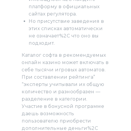
платформу в официальных
сайтах регулятора.
Но присутствие заведения в
этих списках автоматически
не означает%2C что оно вы
подходит.
Каталог софта в рекомендуемых
онлайн казино может включать в
себе тысячи игровых автоматов.
При составлении рейтинга”
“эксперты учитывали их общую
количество и разнообразен —
разделение в категории.
Участие в бонусной программе
даешь возможность
пользователю приобрести
дополнительные деньги%2C