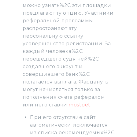
можно узнать%2C эти площадки
предлагают ту опцию. Участники
реферальной программы
распространяют эту
персональную ссылку
усовершенство регистрации. За
каждый человека%2C
перешедшего судя ней%2C
создавшего аккаунт и
совершившего банк%2C
полагается выплата. Фарцануть
могут начисляться только за
пополнения счета рефералом
или него ставки
mostbet
.
При его отсутствие сайт
автоматически исключается
из списка рекомендуемых%2C