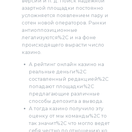
версии и п. д. Поиск надежной
азартной площадки постоянно
усложняется появлением пару и
сотен новой операторов. Рынки
антиоппозиционные
легализуются%2C и на фоне
происходящего вырасти число
казино.
А рейтинг онлайн казино на
реальные деньги%2C
составленный редакцией%2C
попадают площадки%2C
предлагающие различные
способы депозита а вывода.
А тогда казино получило эту
оценку от мы команды%2C то
так значит%2C что могло ведет
себя честно по отношению ко