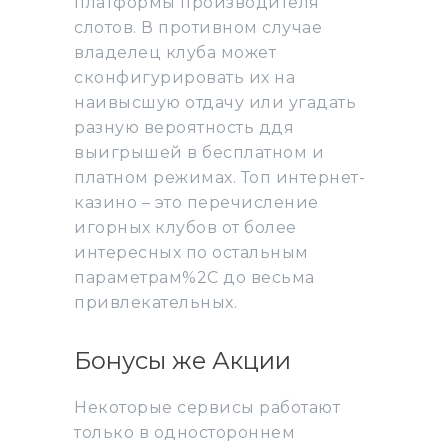
платформы производителя
слотов. В противном случае
владелец клуба может
сконфигурировать их на
наивысшую отдачу или угадать
разную вероятность ддя
выигрышей в бесплатном и
платном режимах. Топ интернет-
казино – это перечисление
игорных клубов от более
интересных по остальным
параметрам%2C до весьма
привлекательных.
Бонусы же Акции
Некоторые сервисы работают
только в одностороннем