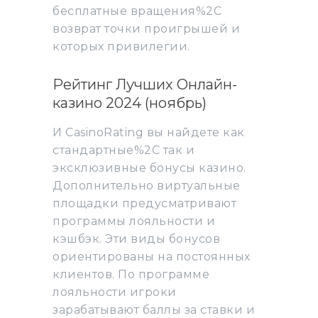
бесплатные вращения%2C
возврат точки проигрышей и
которых привилегии.
Рейтинг Лучших Онлайн-
казино 2024 (ноябрь)
И CasinoRating вы найдете как
стандартные%2C так и
эксклюзивные бонусы казино.
Дополнительно виртуальные
площадки предусматривают
программы лояльности и
кэшбэк. Эти виды бонусов
ориентированы на постоянных
клиентов. По программе
лояльности игроки
зарабатывают баллы за ставки и