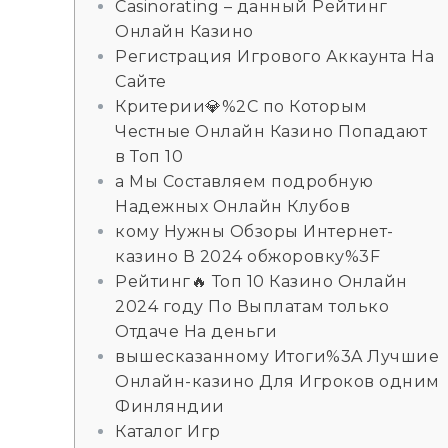
Casinorating – данный Рейтинг
Онлайн Казино
Регистрация Игрового Аккаунта На
Сайте
Критерии💎%2C по Которым
Честные Онлайн Казино Попадают
в Топ 10
а Мы Составляем подробную
Надежных Онлайн Клубов
кому Нужны Обзоры Интернет-
казино В 2024 обжоровку%3F
Рейтинг🔥 Топ 10 Казино Онлайн
2024 году По Выплатам только
Отдаче На деньги
вышесказанному Итоги%3A Лучшие
Онлайн-казино Для Игроков одним
Финляндии
Каталог Игр