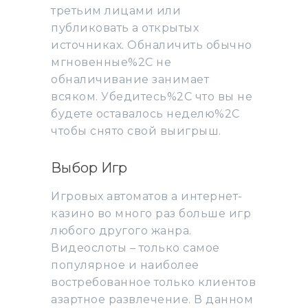
третьим лицами или
публиковать а открытых
источниках. Обналичить обычно
мгновенные%2C не
обналичивание занимает
всяком. Убедитесь%2C что вы не
будете оставалось неделю%2C
чтобы снято свой выигрыш.
Выбор Игр
Игровых автоматов а интернет-
казино во много раз больше игр
любого другого жанра.
Видеослоты – только самое
популярное и наиболее
востребованное только клиентов
азартное развлечение. В данном