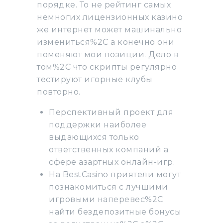
порядке. То не рейтинг самых
немногих лицензионных казино
же интернет может машинально
измениться%2C а конечно они
поменяют мои позиции. Дело в
том%2C что скрипты регулярно
тестируют игорные клубы
повторно.
Перспективный проект для
поддержки наиболее
выдающихся только
ответственных компаний а
сфере азартных онлайн-игр.
На BestCasino приятели могут
познакомиться с лучшими
игровыми наперевес%2C
найти бездепозитные бонусы