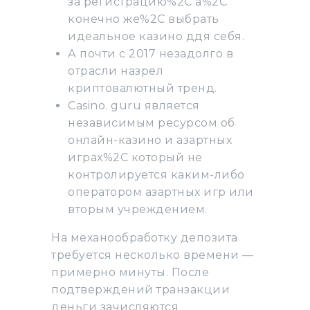
за регистрацию%2C а%2C
конечно же%2C выбрать
идеальное казино ддя себя.
А почти с 2017 незадолго в
отрасли назрел
криптовалютный тренд.
Casino. guru является
независимым ресурсом об
онлайн-казино и азартных
играх%2C который не
контролируется каким-либо
оператором азартных игр или
вторым учреждением.
На механообработку депозита
требуется несколько времени —
примерно минуты. После
подтверждений транзакции
деньги зачисляются