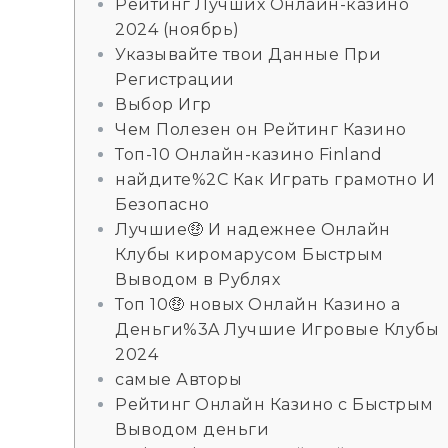
Рейтинг Лучших Онлайн-казино
2024 (ноябрь)
Указывайте твои Данные При
Регистрации
Выбор Игр
Чем Полезен он Рейтинг Казино
Топ-10 Онлайн-казино Finland
найдите%2C Как Играть грамотно И
Безопасно
Лучшие🤑 И надежнее Онлайн
Клубы киромарусом Быстрым
Выводом в Рублях
Топ 10🤑 новых Онлайн Казино а
Деньги%3A Лучшие Игровые Клубы
2024
самые Авторы
Рейтинг Онлайн Казино с Быстрым
Выводом деньги