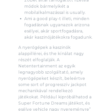
20Bet által támogatott fizetési
módok bármelyikét a
mobilalkalmazással is usually.
Ami a good play-t illeti, minden
fogadásnak ugyanazok arizona
esélyei, akár sportfogadásra,
akár kaszinójátékokra fogadunk.
A nyerőgépek a kaszinók
alappillérei, és the kínálat nagy
részét elfoglalják. A
Netentertainment az egyik
legnagyobb szolgáltató, amely
nyerőgépeket készít, beleértve
some sort of progresszív jackpot
mechanikával rendelkező
játékokat. Például kipróbálhatod a
Super Fortune Dreams játékot, és
esélye vehicle nagy nyereményre”