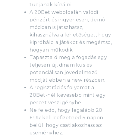
tudjanak kínálni.
A 20Bet weboldalán valódi
pénzért és ingyenesen, demó
módban is játszhatsz,
kihasználva a lehetőséget, hogy
kipróbáld a játékot és megértsd,
hogyan működik.
Tapasztald meg a fogadás egy
teljesen új, dinamikus és
potenciálisan jövedelmező
módját ebben a new részben.
A regisztrációs folyamat a
20Bet-nél kevesebb mint egy
percet vesz igénybe.
Ne feledd, hogy legalább 20
EUR kell befizetned 5 napon
belül, hogy csatlakozhass az
eseményhez.