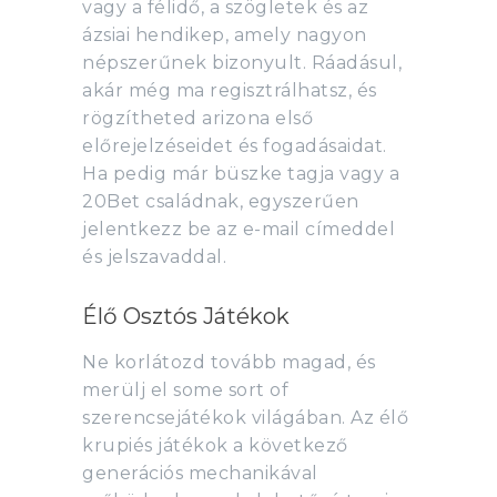
vagy a félidő, a szögletek és az
ázsiai hendikep, amely nagyon
népszerűnek bizonyult. Ráadásul,
akár még ma regisztrálhatsz, és
rögzítheted arizona első
előrejelzéseidet és fogadásaidat.
Ha pedig már büszke tagja vagy a
20Bet családnak, egyszerűen
jelentkezz be az e-mail címeddel
és jelszavaddal.
Élő Osztós Játékok
Ne korlátozd tovább magad, és
merülj el some sort of
szerencsejátékok világában. Az élő
krupiés játékok a következő
generációs mechanikával