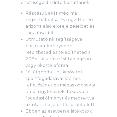
lehetőségeid szinte korlátlanok.
Ráadásul, akár még ma
regisztrálhatsz, és rögzítheted
arizona első előrejelzéseidet és
fogadásaidat.
Útmutatóink segítségével
bármikor könnyedén
letöltheted és telepítheted a
20Bet alkalmazást táblagépre
vagy okostelefonra.
Jól átgondolt és kibővített
sportfogadásával számos
lehetőséget és magas oddsokat
kínál ügyfeleinek, fokozva a
fogadási élményt és megnyitva
az utat the jelentős profit előtt.
Ebben az esetben a játékosok