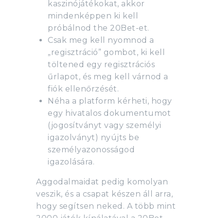
kaszinójátékokat, akkor
mindenképpen ki kell
próbálnod the 20Bet-et.
Csak meg kell nyomnod a
„regisztráció” gombot, ki kell
töltened egy regisztrációs
űrlapot, és meg kell várnod a
fiók ellenőrzését.
Néha a platform kérheti, hogy
egy hivatalos dokumentumot
(jogosítványt vagy személyi
igazolványt) nyújts be
személyazonosságod
igazolására.
Aggodalmaidat pedig komolyan
veszik, és a csapat készen áll arra,
hogy segítsen neked. A több mint