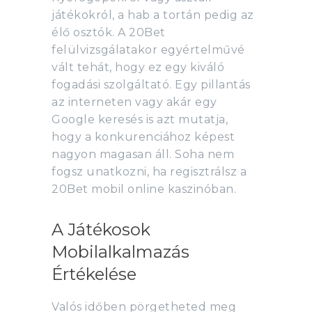
játékokról, a hab a tortán pedig az
élő osztók. A 20Bet
felülvizsgálatakor egyértelművé
vált tehát, hogy ez egy kiváló
fogadási szolgáltató. Egy pillantás
az interneten vagy akár egy
Google keresés is azt mutatja,
hogy a konkurenciához képest
nagyon magasan áll. Soha nem
fogsz unatkozni, ha regisztrálsz a
20Bet mobil online kaszinóban.
A Játékosok
Mobilalkalmazás
Értékelése
Valós időben pörgetheted meg