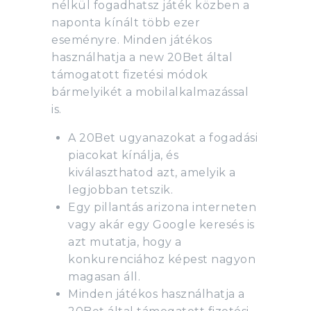
nélkül fogadhatsz játék közben a
naponta kínált több ezer
eseményre. Minden játékos
használhatja a new 20Bet által
támogatott fizetési módok
bármelyikét a mobilalkalmazással
is.
A 20Bet ugyanazokat a fogadási
piacokat kínálja, és
kiválaszthatod azt, amelyik a
legjobban tetszik.
Egy pillantás arizona interneten
vagy akár egy Google keresés is
azt mutatja, hogy a
konkurenciához képest nagyon
magasan áll.
Minden játékos használhatja a