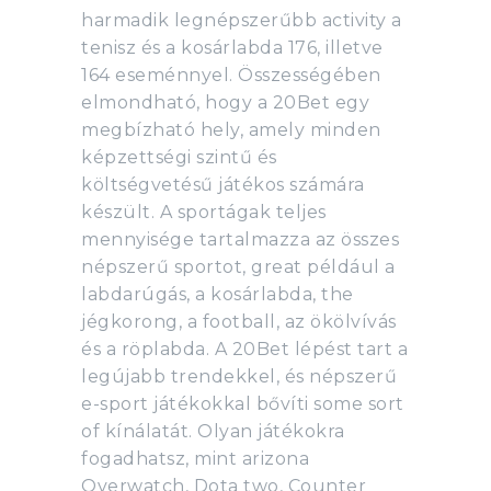
harmadik legnépszerűbb activity a
tenisz és a kosárlabda 176, illetve
164 eseménnyel. Összességében
elmondható, hogy a 20Bet egy
megbízható hely, amely minden
képzettségi szintű és
költségvetésű játékos számára
készült. A sportágak teljes
mennyisége tartalmazza az összes
népszerű sportot, great például a
labdarúgás, a kosárlabda, the
jégkorong, a football, az ökölvívás
és a röplabda. A 20Bet lépést tart a
legújabb trendekkel, és népszerű
e-sport játékokkal bővíti some sort
of kínálatát. Olyan játékokra
fogadhatsz, mint arizona
Overwatch, Dota two, Counter