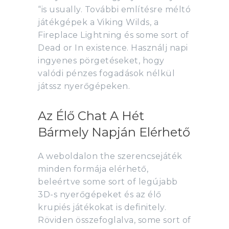
“is usually. További említésre méltó
játékgépek a Viking Wilds, a
Fireplace Lightning és some sort of
Dead or In existence. Használj napi
ingyenes pörgetéseket, hogy
valódi pénzes fogadások nélkül
játssz nyerőgépeken.
Az Élő Chat A Hét
Bármely Napján Elérhető
A weboldalon the szerencsejáték
minden formája elérhető,
beleértve some sort of legújabb
3D-s nyerőgépeket és az élő
krupiés játékokat is definitely.
Röviden összefoglalva, some sort of