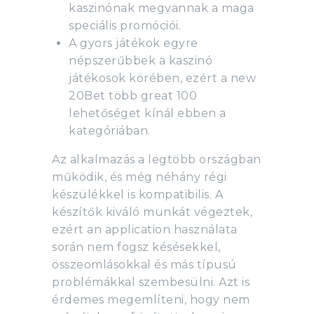
kaszinónak megvannak a maga
speciális promóciói.
A gyors játékok egyre
népszerűbbek a kaszinó
játékosok körében, ezért a new
20Bet több great 100
lehetőséget kínál ebben a
kategóriában.
Az alkalmazás a legtöbb országban
működik, és még néhány régi
készülékkel is kompatibilis. A
készítők kiváló munkát végeztek,
ezért an application használata
során nem fogsz késésekkel,
összeomlásokkal és más típusú
problémákkal szembesülni. Azt is
érdemes megemlíteni, hogy nem