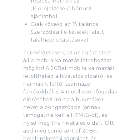
részesülhetnek az
„Előrejelzések” bónusz
ajánlatból.
Csak kövesd az “Általános
Szerződési Feltételek” alatt
található utasításokat.
Természetesen, ez az egész ötlet
áll a mobilalkalmazás létrehozása
mögött! A 20Bet mobilalkalmazást
letöltheted a hivatalos oldalról és
harmadik féltől származó
forrásokból is. A mobil sportfogadás
eléréséhez írd be a bukméker
nevét a böngésződbe (annak
támogatnia kell a HTML5-öt), és
nyisd meg the hivatalos oldalt. Ott
add meg some sort of 20Bet
bejelentkezési adataidat, és