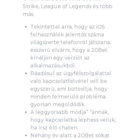
Strike, League of Legends és több
más.
Tekintettel arra, hogy az iOS
felhasználók jelentős száma
világszerte telefonról játszana,
ésszerű elvárni, hogy a 20Bet
kínáljon egy verziót az
alkalmazásukból.
Ráadásul az ügyfélszolgálattal
való kapcsolatfelvétel will be
egyszerű, ami biztosítja, hogy
minden felmerülő probléma
gyorsan megoldódik.
A leggyorsabb módja” “annak,
hogy kapcsolatba léphess velük,
ha írsz élő chaten.
Néhány év alatt a 20Bet sokat