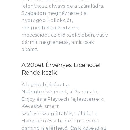
jelentkezz always be a számládra.
Szabadon megnézheted a
nyerőgép-kollekciót,
megnézheted kedvenc
meccseidet az élő szekcióban, vagy
bármit megtehetsz, amit csak
akarsz.
A 20bet Érvényes Licenccel
Rendelkezik
A legtöbb játékot a
Netentertainment, a Pragmatic
Enjoy és a Playtech fejlesztette ki.
Kevésbé ismert
szoftverszolgáltatók, például a
Habanero és a huge Time Video
gaming is elérhető. Csak kövesd az