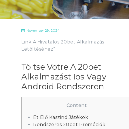
November 29, 2024
Link A Hivatalos 20bet Alkalmazás
Letöltéséhez”
Töltse Votre A 20bet
Alkalmazást Ios Vagy
Android Rendszeren
Content
Et Élő Kaszinó Játékok
Rendszeres 20bet Promóciók