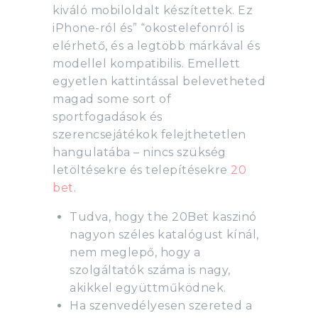
kiváló mobiloldalt készítettek. Ez
iPhone-ról és” “okostelefonról is
elérhető, és a legtöbb márkával és
modellel kompatibilis. Emellett
egyetlen kattintással belevetheted
magad some sort of
sportfogadások és
szerencsejátékok felejthetetlen
hangulatába – nincs szükség
letöltésekre és telepítésekre
20
bet
.
Tudva, hogy the 20Bet kaszinó
nagyon széles katalógust kínál,
nem meglepő, hogy a
szolgáltatók száma is nagy,
akikkel együttműködnek.
Ha szenvedélyesen szereted a