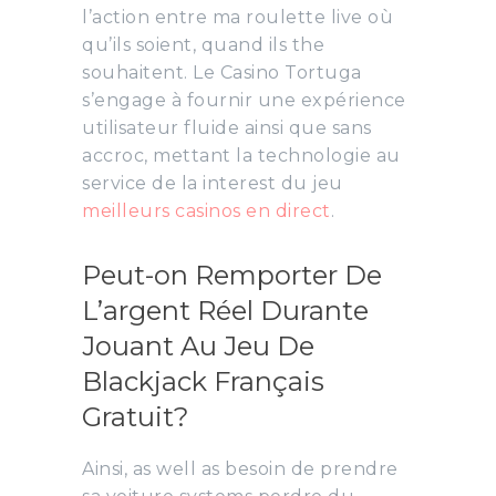
l’action entre ma roulette live où
qu’ils soient, quand ils the
souhaitent. Le Casino Tortuga
s’engage à fournir une expérience
utilisateur fluide ainsi que sans
accroc, mettant la technologie au
service de la interest du jeu
meilleurs casinos en direct
.
Peut-on Remporter De
L’argent Réel Durante
Jouant Au Jeu De
Blackjack Français
Gratuit?
Ainsi, as well as besoin de prendre