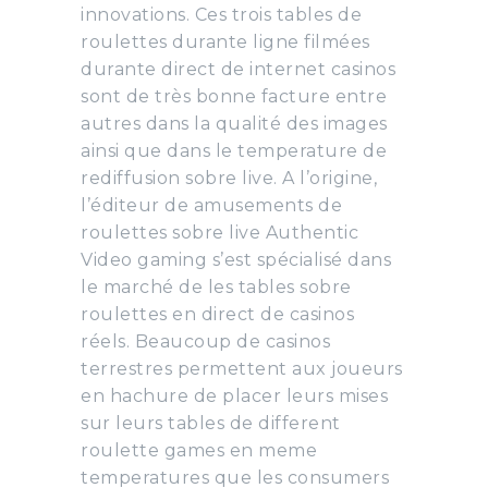
innovations. Ces trois tables de
roulettes durante ligne filmées
durante direct de internet casinos
sont de très bonne facture entre
autres dans la qualité des images
ainsi que dans le temperature de
rediffusion sobre live. A l’origine,
l’éditeur de amusements de
roulettes sobre live Authentic
Video gaming s’est spécialisé dans
le marché de les tables sobre
roulettes en direct de casinos
réels. Beaucoup de casinos
terrestres permettent aux joueurs
en hachure de placer leurs mises
sur leurs tables de different
roulette games en meme
temperatures que les consumers