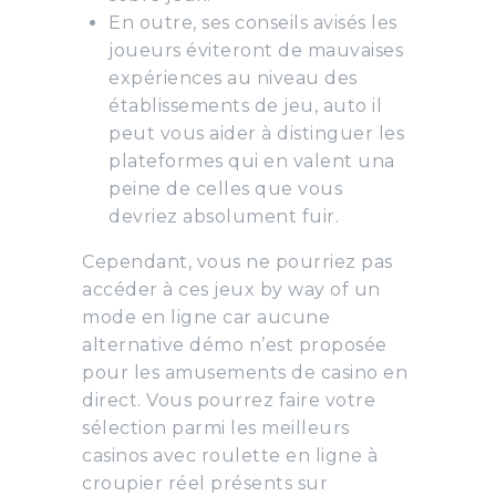
En outre, ses conseils avisés les
joueurs éviteront de mauvaises
expériences au niveau des
établissements de jeu, auto il
peut vous aider à distinguer les
plateformes qui en valent una
peine de celles que vous
devriez absolument fuir.
Cependant, vous ne pourriez pas
accéder à ces jeux by way of un
mode en ligne car aucune
alternative démo n’est proposée
pour les amusements de casino en
direct. Vous pourrez faire votre
sélection parmi les meilleurs
casinos avec roulette en ligne à
croupier réel présents sur