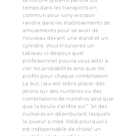
sa voiture systems perdre du
temps dans les transports en
commun pour sony ericsson
rendre dans les établissements de
amusements pour se avoir de
nouveau devant une stand et un
cylindre. Vous trouverez un
tableau ci-dessous quel
professionnel pourra vous aidzr à
voir les probabilités ainsi que les
profits pour chaque combinaison.
Le but i jeu est sobre placer des
jetons sur des numéros ou des
combinaisons de numéros ainsi que
que la boule s’arrête sur” “el des
numéros en déambulant lesquels
le joueur a misé. Voilà pourquoi il
est indispensable de choisir un