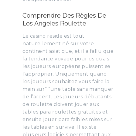
Comprendre Des Règles De
Los Angeles Roulette
Le casino reside est tout
naturellement né sur votre
continent asiatique, et il a fallu que
la tendance voyage pour os quais
les joueurs européens puissent se
l’approprier. Uniquement quand
les joueurs souhaitez vous faire la
main sur” “une table sans manquer
de l’argent. Les joueurs débutants
de roulette doivent jouer aux
tables para roulettes gratuites et
ensuite jouer para faibles mises sur
les tables en survive. Il existe
plusieurs logiciels permettant aux