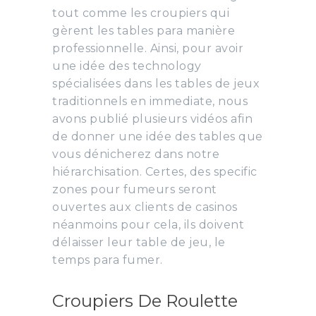
tout comme les croupiers qui
gèrent les tables para manière
professionnelle. Ainsi, pour avoir
une idée des technology
spécialisées dans les tables de jeux
traditionnels en immediate, nous
avons publié plusieurs vidéos afin
de donner une idée des tables que
vous dénicherez dans notre
hiérarchisation. Certes, des specific
zones pour fumeurs seront
ouvertes aux clients de casinos
néanmoins pour cela, ils doivent
délaisser leur table de jeu, le
temps para fumer.
Croupiers De Roulette