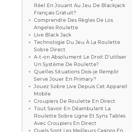
Réel En Jouant Au Jeu De Blackjack
Français Gratuit?
Comprendre Des Règles De Los
Angeles Roulette
Live Black Jack
Technologie Du Jeu À La Roulette
Sobre Direct
A-t-on Absolument Le Droit D’utiliser
Un Système De Roulette?
Quelles Situations Dois-je Remplir
Serve Jouer En Primary?
Jouez Sobre Live Depuis Cet Appareil
Mobile
Croupiers De Roulette En Direct
Tout Savoir En Déambulant La
Roulette Sobre Ligne Et Syns Tables
Avec Croupiers En Direct
Quels Sont Les Meilleurs Casinos En