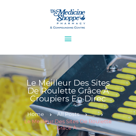
HOME
ABOUT
BLOG
SERVICES
CONTACTS
Le Meilleur Des Sites
De Roulette Grâce À
Croupiers En Direc
Home
All Posts
...
Le Meilleur Des Sites De Roulette
Grâce À...