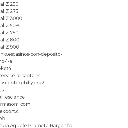
allZ 250
allZ 275
allZ 3000
allZ 50%
allZ 750
allZ 800
allZ 900
nio.escasinos-con-deposito-
o-1-e
eket4
ervice-alicante.es
ascenterphilly.org2
es
alifescience
iermasomi.com
-export.c
bh
tura Aquele Promete Barganha