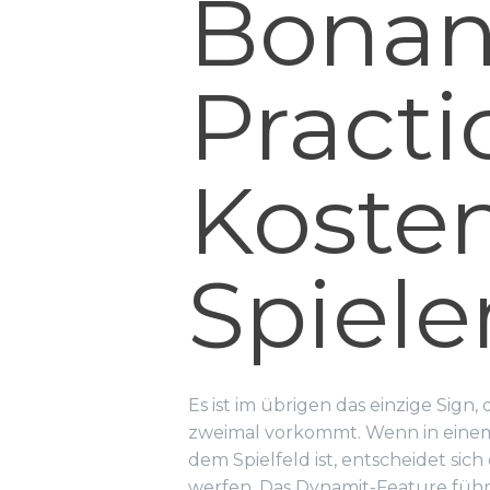
Bonan
Practi
Koste
Spiele
Es ist im übrigen das einzige Sign, 
zweimal vorkommt. Wenn in einem 
dem Spielfeld ist, entscheidet sic
werfen. Das Dynamit-Feature führt