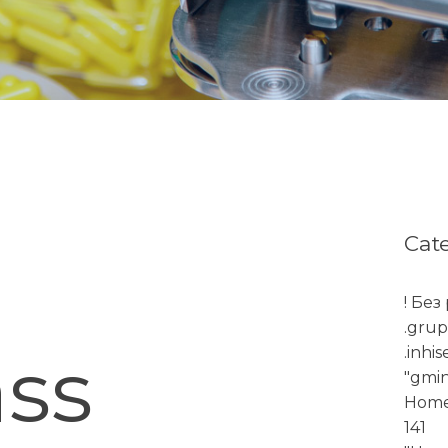
Cat
! Бе
.grup
ass
.inhi
"gmin
Homes
141