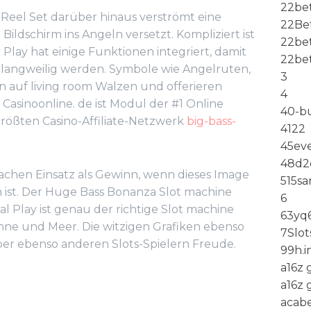
22be
3 Reel Set darüber hinaus verströmt eine
22Be
Bildschirm ins Angeln versetzt. Kompliziert ist
22bet
c Play hat einige Funktionen integriert, damit
22be
t langweilig werden. Symbole wie Angelruten,
3
 auf living room Walzen und offerieren
4
asinoonline. de ist Modul der #1 Online
40-bu
größten Casino-Affiliate-Netzwerk
big-bass-
4122
45ev
48d2
fachen Einsatz als Gewinn, wenn dieses Image
515s
n ist. Der Huge Bass Bonanza Slot machine
6
l Play ist genau der richtige Slot machine
63yq
ne und Meer. Die witzigen Grafiken ebenso
7Slot
ber ebenso anderen Slots-Spielern Freude.
99h.i
a16z 
a16z 
acabe