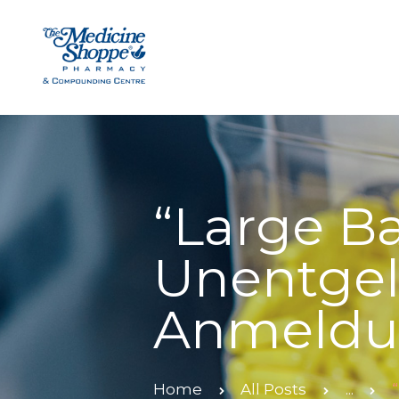
“Large B
Unentgel
Anmeld
Home
All Posts
...