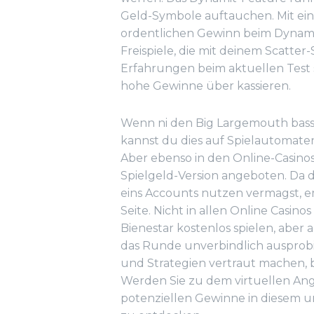
Geld-Symbole auftauchen. Mit ein
ordentlichen Gewinn beim Dynamit-
Freispiele, die mit deinem Scatte
Erfahrungen beim aktuellen Test s
hohe Gewinne über kassieren.
Wenn ni den Big Largemouth bass 
kannst du dies auf Spielautomate
Aber ebenso in den Online-Casinos,
Spielgeld-Version angeboten. Da d
eins Accounts nutzen vermagst, e
Seite. Nicht in allen Online Casin
Bienestar kostenlos spielen, abe
das Runde unverbindlich ausprobie
und Strategien vertraut machen, b
Werden Sie zu dem virtuellen Angl
potenziellen Gewinne in diesem 