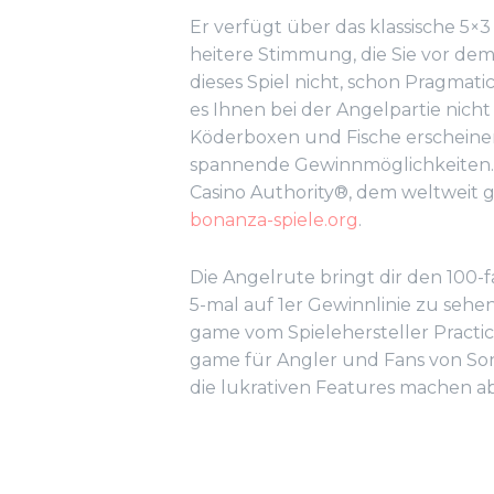
Er verfügt über das klassische 5×
heitere Stimmung, die Sie vor dem 
dieses Spiel nicht, schon Pragmati
es Ihnen bei der Angelpartie nich
Köderboxen und Fische erscheinen
spannende Gewinnmöglichkeiten. C
Casino Authority®, dem weltweit 
bonanza-spiele.org
.
Die Angelrute bringt dir den 100-
5-mal auf 1er Gewinnlinie zu sehe
game vom Spielehersteller Practica
game für Angler und Fans von Son
die lukrativen Features machen a