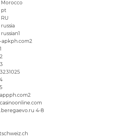
t Morocco
 pt
t RU
 russia
 russian1
t-apkph.com2
1
t2
t3
t3231025
4
5
tappph.com2
casinoonline.com
t.beregaevo.ru 4-8
tschweiz.ch