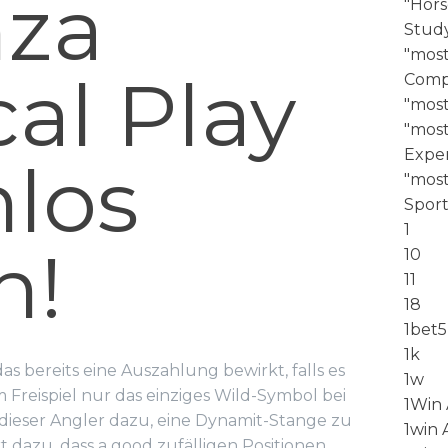
za
"Hors
Study
"most
cal Play
Comp
"most
"most
Exper
nlos
"most
Sport
1
n!
10
11
18
1bet5
1k
das bereits eine Auszahlung bewirkt, falls es
1w
Freispiel nur das einziges Wild-Symbol bei
1Win 
h dieser Angler dazu, eine Dynamit-Stange zu
1win
 dazu, dass a good zufälligen Positionen