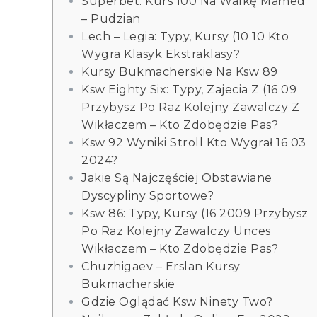
Superbet: Kurs 100 Na Walkę Mamed
– Pudzian
Lech – Legia: Typy, Kursy (10 10 Kto
Wygra Klasyk Ekstraklasy?
Kursy Bukmacherskie Na Ksw 89
Ksw Eighty Six: Typy, Zajecia Z (16 09
Przybysz Po Raz Kolejny Zawalczy Z
Wikłaczem – Kto Zdobędzie Pas?
Ksw 92 Wyniki Stroll Kto Wygrał 16 03
2024?
Jakie Są Najczęściej Obstawiane
Dyscypliny Sportowe?
Ksw 86: Typy, Kursy (16 2009 Przybysz
Po Raz Kolejny Zawalczy Unces
Wikłaczem – Kto Zdobędzie Pas?
Chuzhigaev – Erslan Kursy
Bukmacherskie
Gdzie Oglądać Ksw Ninety Two?