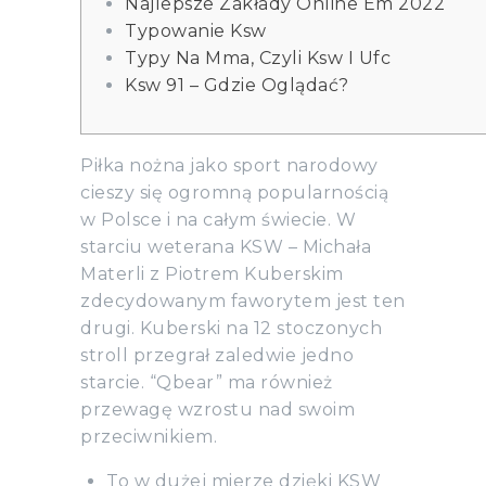
Najlepsze Zakłady Online Em 2022
Typowanie Ksw
Typy Na Mma, Czyli Ksw I Ufc
Ksw 91 – Gdzie Oglądać?
Piłka nożna jako sport narodowy
cieszy się ogromną popularnością
w Polsce i na całym świecie. W
starciu weterana KSW – Michała
Materli z Piotrem Kuberskim
zdecydowanym faworytem jest ten
drugi. Kuberski na 12 stoczonych
stroll przegrał zaledwie jedno
starcie. “Qbear” ma również
przewagę wzrostu nad swoim
przeciwnikiem.
To w dużej mierze dzięki KSW