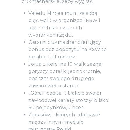
bukmacherskie, żeby wygrać.
Valeriu Mircea mum za sobą
pięć walk w organizacji KSW i
jest mhh fali czterech
wygranych rzędu.
Ostatni bukmacher oferujący
bonus bez depozytu na KSW to
be able to Fuksiarz.
Jojua z kolei na 10 walk zaznał
goryczy porażki jednokrotnie,
podczas swojego drugiego
zawodowego starcia.
„Góral” capital t trakcie swojej
zawodowej kariery stoczył blisko
60 pojedynków, unces.
Zapasów, t których zdobywał
między innymi medale
mistrzostw Polski.