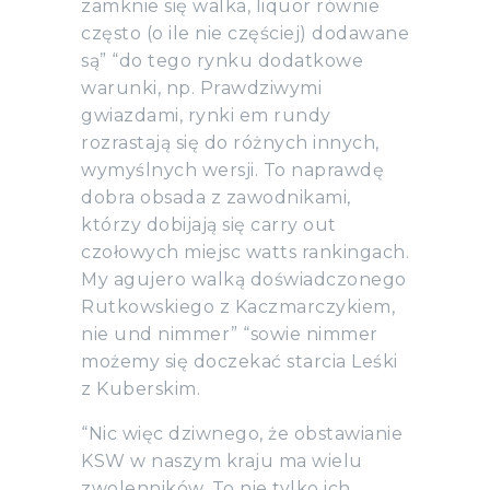
zamknie się walka, liquor równie
często (o ile nie częściej) dodawane
są” “do tego rynku dodatkowe
warunki, np. Prawdziwymi
gwiazdami, rynki em rundy
rozrastają się do różnych innych,
wymyślnych wersji. To naprawdę
dobra obsada z zawodnikami,
którzy dobijają się carry out
czołowych miejsc watts rankingach.
My agujero walką doświadczonego
Rutkowskiego z Kaczmarczykiem,
nie und nimmer” “sowie nimmer
możemy się doczekać starcia Leśki
z Kuberskim.
“Nic więc dziwnego, że obstawianie
KSW w naszym kraju ma wielu
zwolenników. To nie tylko ich