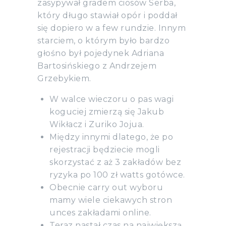
zasypywał gradem ciosów Serba,
który długo stawiał opór i poddał
się dopiero w a few rundzie. Innym
starciem, o którym było bardzo
głośno był pojedynek Adriana
Bartosińskiego z Andrzejem
Grzebykiem.
W walce wieczoru o pas wagi
koguciej zmierzą się Jakub
Wikłacz i Zuriko Jojua.
Między innymi dlatego, że po
rejestracji będziecie mogli
skorzystać z aż 3 zakładów bez
ryzyka po 100 zł watts gotówce.
Obecnie carry out wyboru
mamy wiele ciekawych stron
unces zakładami online.
Teraz nastał czas na największą