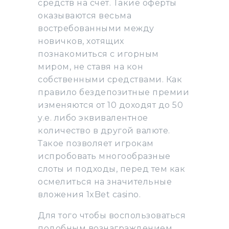
средств на счет. Такие оферты
оказываются весьма
востребованными между
новичков, хотящих
познакомиться с игорным
миром, не ставя на кон
собственными средствами. Как
правило бездепозитные премии
изменяются от 10 доходят до 50
у.е. либо эквивалентное
количество в другой валюте.
Такое позволяет игрокам
испробовать многообразные
слоты и подходы, перед тем как
осмелиться на значительные
вложения 1xBet casino.
Для того чтобы воспользоваться
подобным вознаграждением,