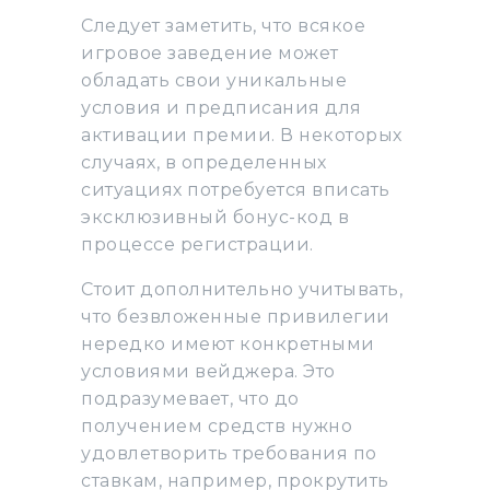
Следует заметить, что всякое
игровое заведение может
обладать свои уникальные
условия и предписания для
активации премии. В некоторых
случаях, в определенных
ситуациях потребуется вписать
эксклюзивный бонус-код в
процессе регистрации.
Стоит дополнительно учитывать,
что безвложенные привилегии
нередко имеют конкретными
условиями вейджера. Это
подразумевает, что до
получением средств нужно
удовлетворить требования по
ставкам, например, прокрутить