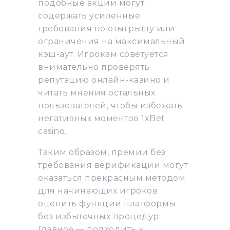
подобные акции могут
содержать усиленные
требования по отыгрышу или
ограничения на максимальный
кэш-аут. Игрокам советуется
внимательно проверять
репутацию онлайн-казино и
читать мнения остальных
пользователей, чтобы избежать
негативных моментов 1xBet
casino.
Таким образом, премии без
требования верификации могут
оказаться прекрасным методом
для начинающих игроков
оценить функции платформы
без избыточных процедур.
Главное — подходить к