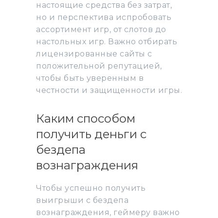
настоящие средства без затрат,
но и перспектива испробовать
ассортимент игр, от слотов до
настольных игр. Важно отбирать
лицензированные сайты с
положительной репутацией,
чтобы быть уверенным в
честности и защищенности игры.
Каким способом
получить деньги с
бездепа
вознаграждения
Чтобы успешно получить
выигрыши с бездепа
вознаграждения, геймеру важно