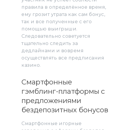
правила в определённое время,
ему грозит утрата как сам бонус,
так и все полученные с его
помощью выигрыши.
Следовательно советуется
тщательно следить за
дедлайнами и вовремя
осуществлять все предписания
казино.
Смартфонные
гэмблинг-платформы с
предложениями
бездепозитных бонусов
Смартфонные игорные