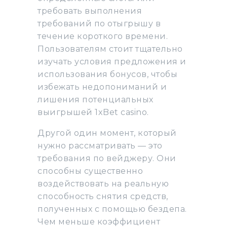
требовать выполнения
требований по отыгрышу в
течение короткого времени.
Пользователям стоит тщательно
изучать условия предложения и
использования бонусов, чтобы
избежать недопониманий и
лишения потенциальных
выигрышей 1xBet casino.
Другой один момент, который
нужно рассматривать — это
требования по вейджеру. Они
способны существенно
воздействовать на реальную
способность снятия средств,
полученных с помощью бездепа.
Чем меньше коэффициент