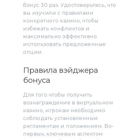
бонус 30 раз. Удостоверьтесь, что
вы изучили с правилами
конкретного казино, чтобы
избежать конфликтов и
максимально эффективно
использовать предложенные
опции.
Правила вэйджера
бонуса
Для того чтобы получить
вознаграждение в виртуальном
казино, игрокам необходимо
соблюдать установленным
регламентам и положениям. Во-
первых, ключевым аспектом