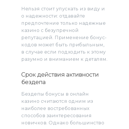
Нельзя стоит упускать из виду и
о надежности: отдавайте
предпочтение только надежные
казино с безупречной
репутацией. Применение бонус-
кодов может быть прибыльным,
в случае если подходить к этому
разумно и вниманием к деталям.
Срок действия активности
бездепа
Бездепы бонусы в онлайн
казино считаются одним из
наиболее востребованных
способов заинтересования
новичков. Однако большинство