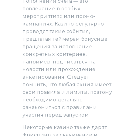
пополнения счета — это
вовлечение в особых
мероприятиях или промо-
кампаниях. Казино регулярно
проводят такие события,
предлагая геймерам бонусные
вращения за исполнение
конкретных критериев,
например, подписаться на
новости или прохождение
анкетирования. Следует
помнить, что любая акция имеет
свои правила и лимиты, поэтому
необходимо детально
ознакомиться с правилами
участия перед запуском.
Некоторые казино также дарят
фриспины за скачивание и