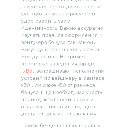
геймерам необходимо завести
учетную запись на ресурсе и
удостоверить свою
идентичность. Важно аккуратно
изучать правила оформления и
вэйджера бонуса, так как они
могут существенно отличаться
между казино. Например,
некоторые заведения, вроде
1xBet
, запрашивают исполнения
условий по вейджеру в размере
x30 или даже x50 от размера
бонуса. Ещё необходимо учесть
период активности акции и
ограничения по играм, где он
доступен для использования.
Плюсы бездепов плюшек явны: