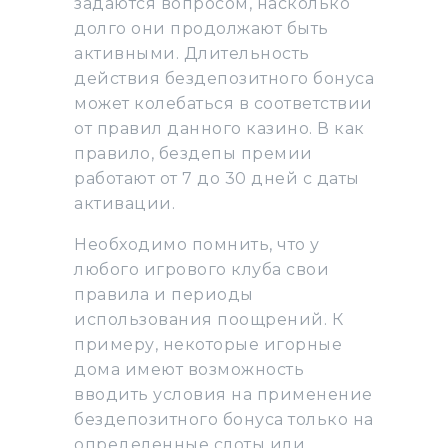
задаются вопросом, насколько
долго они продолжают быть
активными. Длительность
действия бездепозитного бонуса
может колебаться в соответствии
от правил данного казино. В как
правило, бездепы премии
работают от 7 до 30 дней с даты
активации.
Необходимо помнить, что у
любого игрового клуба свои
правила и периоды
использования поощрений. К
примеру, некоторые игорные
дома имеют возможность
вводить условия на применение
бездепозитного бонуса только на
определенные слоты или