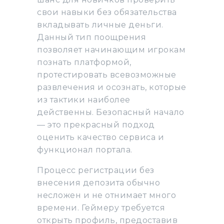
свои навыки без обязательства
вкладывать личные деньги.
Данный тип поощрения
позволяет начинающим игрокам
познать платформой,
протестировать всевозможные
развлечения и осознать, которые
из тактики наиболее
действенны. Безопасный начало
— это прекрасный подход
оценить качество сервиса и
функционал портала.
Процесс регистрации без
внесения депозита обычно
несложен и не отнимает много
времени. Геймеру требуется
открыть профиль, предоставив