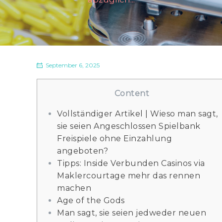
September 6, 2025
Content
Vollständiger Artikel | Wieso man sagt,
sie seien Angeschlossen Spielbank
Freispiele ohne Einzahlung
angeboten?
Tipps: Inside Verbunden Casinos via
Maklercourtage mehr das rennen
machen
Age of the Gods
Man sagt, sie seien jedweder neuen