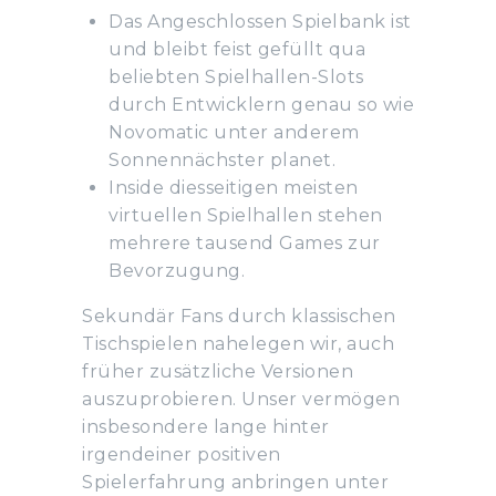
Das Angeschlossen Spielbank ist
und bleibt feist gefüllt qua
beliebten Spielhallen-Slots
durch Entwicklern genau so wie
Novomatic unter anderem
Sonnennächster planet.
Inside diesseitigen meisten
virtuellen Spielhallen stehen
mehrere tausend Games zur
Bevorzugung.
Sekundär Fans durch klassischen
Tischspielen nahelegen wir, auch
früher zusätzliche Versionen
auszuprobieren. Unser vermögen
insbesondere lange hinter
irgendeiner positiven
Spielerfahrung anbringen unter