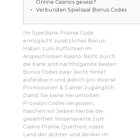
Online Casinos gewiss?
Verbunden Spielsaal Bonus Codes
Ihr Spielbank Prämie Code
ermöglicht zusätzliches Bonus-
Haben zum Aufführen im
Angeschlossen Kasino. Nicht durch
die bank sind nachfolgende besten
Bonus Codes zwar leicht hinter
aufstöbern und jedoch pro diverse
Promotionen & Gamer zugänglich.
Damit Sie keine herumtollen
Provision Codes vergessen,
haschen wir Jedem hierbei die
gesamtheit Wissenswerte zum
Casino Prämie Quelltext inside
Land der dichter und denker im