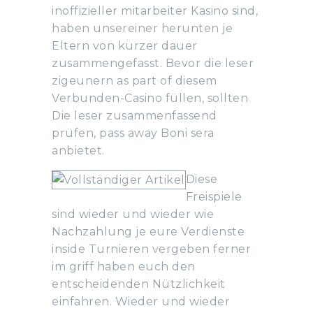
inoffizieller mitarbeiter Kasino sind,
haben unsereiner herunten je
Eltern von kurzer dauer
zusammengefasst. Bevor die leser
zigeunern as part of diesem
Verbunden-Casino füllen, sollten
Die leser zusammenfassend
prüfen, pass away Boni sera
anbietet.
Diese
Freispiele
sind wieder und wieder wie
Nachzahlung je eure Verdienste
inside Turnieren vergeben ferner
im griff haben euch den
entscheidenden Nützlichkeit
einfahren. Wieder und wieder