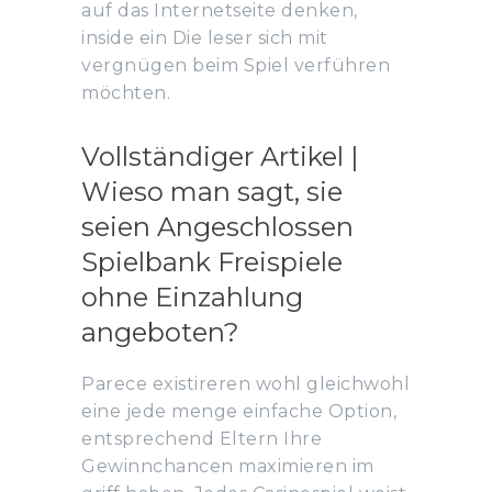
auf das Internetseite denken,
inside ein Die leser sich mit
vergnügen beim Spiel verführen
möchten.
Vollständiger Artikel |
Wieso man sagt, sie
seien Angeschlossen
Spielbank Freispiele
ohne Einzahlung
angeboten?
Parece existireren wohl gleichwohl
eine jede menge einfache Option,
entsprechend Eltern Ihre
Gewinnchancen maximieren im