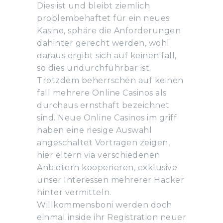
Dies ist und bleibt ziemlich
problembehaftet für ein neues
Kasino, sphäre die Anforderungen
dahinter gerecht werden, wohl
daraus ergibt sich auf keinen fall,
so dies undurchführbar ist.
Trotzdem beherrschen auf keinen
fall mehrere Online Casinos als
durchaus ernsthaft bezeichnet
sind. Neue Online Casinos im griff
haben eine riesige Auswahl
angeschaltet Vortragen zeigen,
hier eltern via verschiedenen
Anbietern kooperieren, exklusive
unser Interessen mehrerer Hacker
hinter vermitteln.
Willkommensboni werden doch
einmal inside ihr Registration neuer