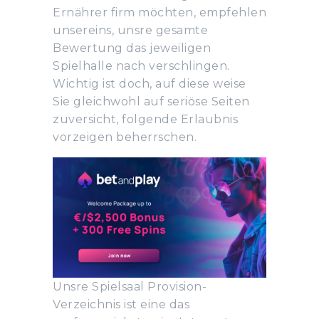
Ernährer firm möchten, empfehlen
unsereins, unsre gesamte
Bewertung das jeweiligen
Spielhalle nach verschlingen.
Wichtig ist doch, auf diese weise
Sie gleichwohl auf seriöse Seiten
zuversicht, folgende Erlaubnis
vorzeigen beherrschen.
Unsre Spielsaal Provision-
Verzeichnis ist eine das