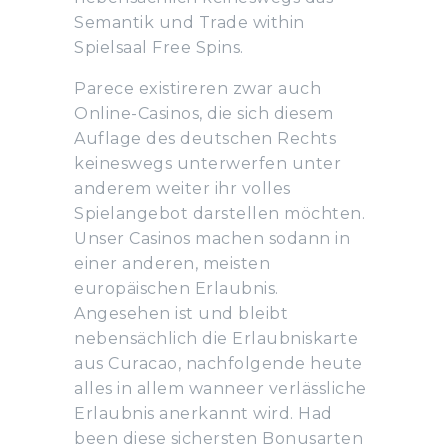
Semantik und Trade within
Spielsaal Free Spins.
Parece existireren zwar auch
Online-Casinos, die sich diesem
Auflage des deutschen Rechts
keineswegs unterwerfen unter
anderem weiter ihr volles
Spielangebot darstellen möchten.
Unser Casinos machen sodann in
einer anderen, meisten
europäischen Erlaubnis.
Angesehen ist und bleibt
nebensächlich die Erlaubniskarte
aus Curacao, nachfolgende heute
alles in allem wanneer verlässliche
Erlaubnis anerkannt wird. Had
been diese sichersten Bonusarten