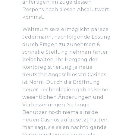
anfertigen, im zuge dessen
Respons nach diesen Absolutwert
kommst.
Weltraum sera ermöglicht parece
Jedermann, nachfolgende Lösung
durch Fragen zu zunehmen &
schnelle Stellung nehmen hinter
beibehalten. Ihr Hergang der
Kontoregistrierung je neue
deutsche Angeschlossen Casinos
ist Norm. Durch die Eröffnung
neuer Technologien gab es keine
wesentlichen Änderungen und
Verbesserungen. So lange
Benützer noch niemals inside
neuen Casinos aufgesetzt hatten,
man sagt, sie seien nachfolgende
Vorteile mit vergnügen viele