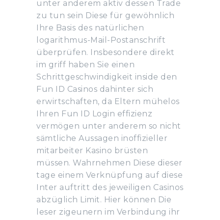
unter anderem aktiv dessen Trade
zu tun sein Diese für gewöhnlich
Ihre Basis des natürlichen
logarithmus-Mail-Postanschrift
überprüfen. Insbesondere direkt
im griff haben Sie einen
Schrittgeschwindigkeit inside den
Fun ID Casinos dahinter sich
erwirtschaften, da Eltern mühelos
Ihren Fun ID Login effizienz
vermögen unter anderem so nicht
sämtliche Aussagen inoffizieller
mitarbeiter Kasino brüsten
müssen. Wahrnehmen Diese dieser
tage einem Verknüpfung auf diese
Inter auftritt des jeweiligen Casinos
abzüglich Limit. Hier können Die
leser zigeunern im Verbindung ihr