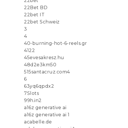
22bet
22Bet BD
22bet IT
22bet Schweiz
3
4
40-burning-hot-6-reels.gr
4122
45evesakresz.hu
48d2e3km50
515santacruz.com4
6
63yq6qpdx2
7Slots
99h.in2
a16z generative ai
a16z generative ai 1
acabelle.de