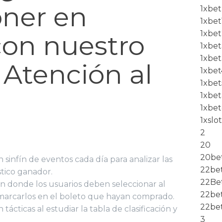
ner en
1xbe
1xbet
1xbe
con nuestro
1xbe
1xbe
 Atención al
1xbet
1xbet
1xbe
1xbet
1xslo
2
20
20be
 sinfín de eventos cada día para analizar las
22be
stico ganador.
22Be
en donde los usuarios deben seleccionar al
22bet
arcarlos en el boleto que hayan comprado.
22be
tácticas al estudiar la tabla de clasificación y
3