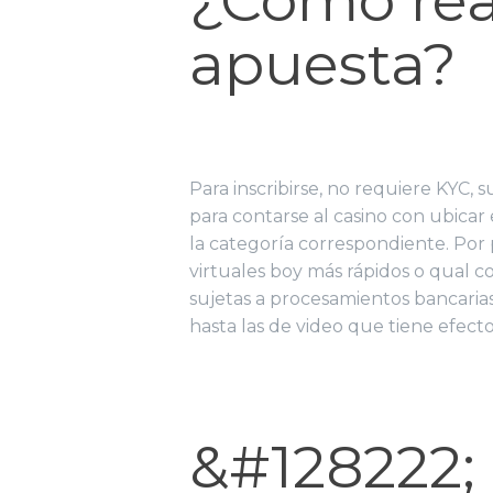
apuesta?
Para inscribirse, no requiere KYC, su
para contarse al casino con ubicar 
la categoría correspondiente. Por p
virtuales boy más rápidos o qual co
sujetas a procesamientos bancarias
hasta las de video que tiene efecto
&#128222;