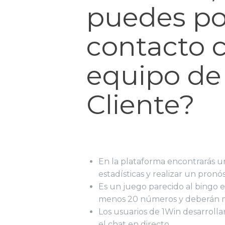
puedes po
contacto 
equipo de
Cliente?
En la plataforma encontrarás un
estadísticas y realizar un pronó
Es un juego parecido al bingo 
menos 20 números y deberán m
Los usuarios de 1Win desarrollan 
el chat en directo.