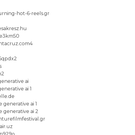
rning-hot-6-reels.gr
esakresz.hu
e3km50
antacruz.com4
6qpdx2
s
n2
generative ai
generative ai 1
lle.de
 generative ai 1
 generative ai 2
turefilmfestival.gr
air.uz
xp929o