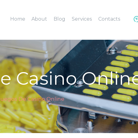
HOME
Home
About
Blog
Services
Contacts
ABOUT
BLOG
SERVICES
CONTACTS
e Casino Onlin
Juegos De Casino Online