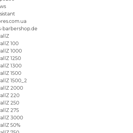
ews
ssistant
pres.com.ua
s-barbershop.de
allZ
allZ 100
allZ 1000
allZ 1250
allZ 1300
allZ 1500
allZ 1500_2
allZ 2000
allZ 220
allZ 250
allZ 275
allZ 3000
allZ 50%
allZ 750