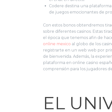
Codere destina una plataforma 
de juegos emocionantes de pro
Con estos bonos obtendremos tira
sobre diferentes casinos. Estas ti
el época que tenemos afin de hace
online mexico
al globo de los casi
registrarte en un web web por pr
de bienvenida. Además, la experienc
plataforma en online casino español
comprensión para los jugadores d
EL UNI