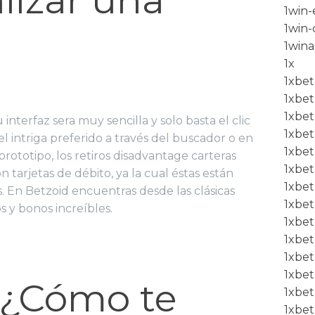
1win-
1win-
1wina
1x
1xbet
1xbet
1xbet
 interfaz sera muy sencilla y solo basta el clic
1xbet
el intriga preferido a través del buscador o en
1xbet
rototipo, los retiros disadvantage carteras
1xbet
n tarjetas de débito, ya la cual éstas están
1xbet
. En Betzoid encuentras desde las clásicas
1xbet
s y bonos increíbles.
1xbet
1xbe
1xbet
1xbe
 ¿Cómo te
1xbet
1xbet