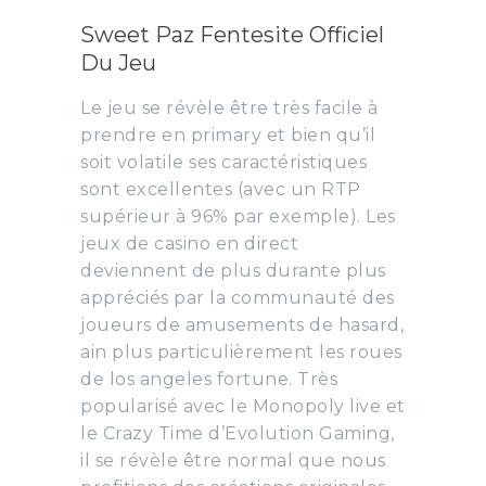
Sweet Paz Fentesite Officiel
Du Jeu
Le jeu se révèle être très facile à
prendre en primary et bien qu’il
soit volatile ses caractéristiques
sont excellentes (avec un RTP
supérieur à 96% par exemple). Les
jeux de casino en direct
deviennent de plus durante plus
appréciés par la communauté des
joueurs de amusements de hasard,
ain plus particulièrement les roues
de los angeles fortune. Très
popularisé avec le Monopoly live et
le Crazy Time d’Evolution Gaming,
il se révèle être normal que nous