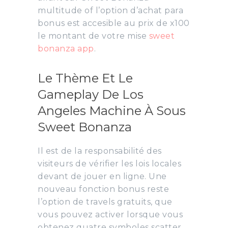
multitude of l’option d’achat para
bonus est accesible au prix de x100
le montant de votre mise
sweet
bonanza app
.
Le Thème Et Le
Gameplay De Los
Angeles Machine À Sous
Sweet Bonanza
Il est de la responsabilité des
visiteurs de vérifier les lois locales
devant de jouer en ligne. Une
nouveau fonction bonus reste
l’option de travels gratuits, que
vous pouvez activer lorsque vous
obtenez quatre symboles scatter