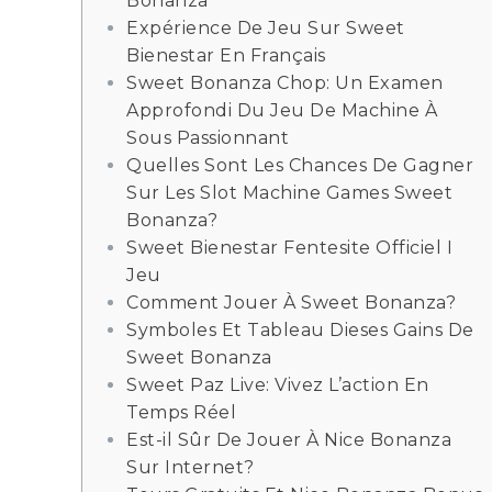
Bonanza
Expérience De Jeu Sur Sweet
Bienestar En Français
Sweet Bonanza Chop: Un Examen
Approfondi Du Jeu De Machine À
Sous Passionnant
Quelles Sont Les Chances De Gagner
Sur Les Slot Machine Games Sweet
Bonanza?
Sweet Bienestar Fentesite Officiel I
Jeu
Comment Jouer À Sweet Bonanza?
Symboles Et Tableau Dieses Gains De
Sweet Bonanza
Sweet Paz Live: Vivez L’action En
Temps Réel
Est-il Sûr De Jouer À Nice Bonanza
Sur Internet?