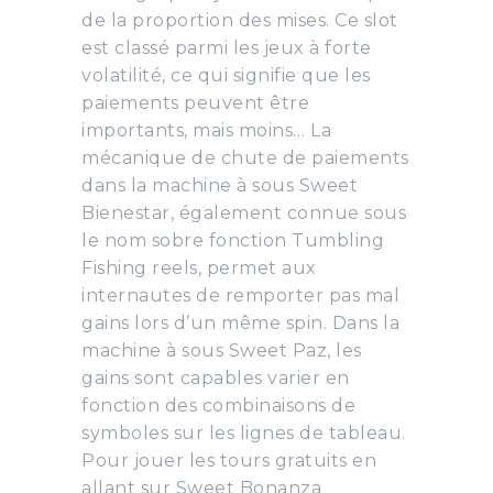
de la proportion des mises. Ce slot
est classé parmi les jeux à forte
volatilité, ce qui signifie que les
paiements peuvent être
importants, mais moins… La
mécanique de chute de paiements
dans la machine à sous Sweet
Bienestar, également connue sous
le nom sobre fonction Tumbling
Fishing reels, permet aux
internautes de remporter pas mal
gains lors d’un même spin. Dans la
machine à sous Sweet Paz, les
gains sont capables varier en
fonction des combinaisons de
symboles sur les lignes de tableau.
Pour jouer les tours gratuits en
allant sur Sweet Bonanza