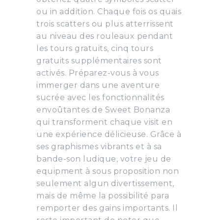
ou in addition. Chaque fois os quais
trois scatters ou plus atterrissent
au niveau des rouleaux pendant
les tours gratuits, cinq tours
gratuits supplémentaires sont
activés. Préparez-vous à vous
immerger dans une aventure
sucrée avec les fonctionnalités
envoûtantes de Sweet Bonanza
qui transforment chaque visit en
une expérience délicieuse. Grâce à
ses graphismes vibrants et à sa
bande-son ludique, votre jeu de
equipment à sous proposition non
seulement algun divertissement,
mais de même la possibilité para
remporter des gains importants. Il