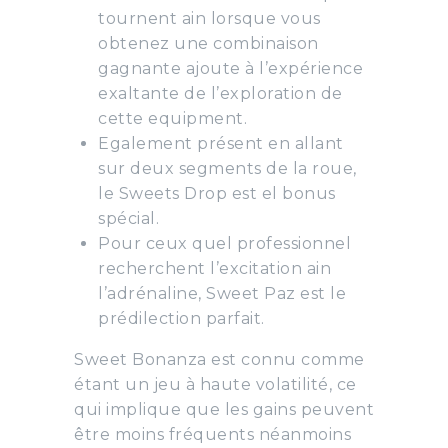
tournent ain lorsque vous
obtenez une combinaison
gagnante ajoute à l’expérience
exaltante de l’exploration de
cette equipment.
Egalement présent en allant
sur deux segments de la roue,
le Sweets Drop est el bonus
spécial.
Pour ceux quel professionnel
recherchent l’excitation ain
l’adrénaline, Sweet Paz est le
prédilection parfait.
Sweet Bonanza est connu comme
étant un jeu à haute volatilité, ce
qui implique que les gains peuvent
être moins fréquents néanmoins