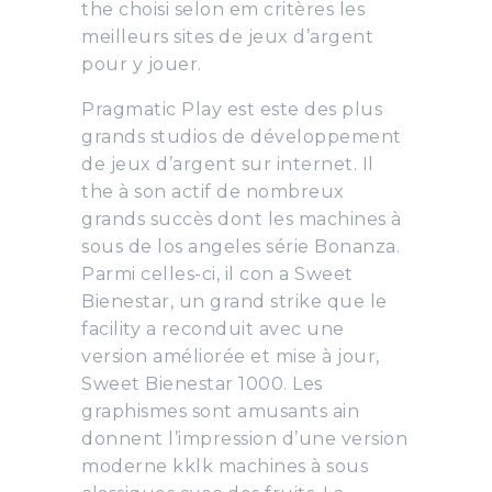
the choisi selon em critères les
meilleurs sites de jeux d’argent
pour y jouer.
Pragmatic Play est este des plus
grands studios de développement
de jeux d’argent sur internet. Il
the à son actif de nombreux
grands succès dont les machines à
sous de los angeles série Bonanza.
Parmi celles-ci, il con a Sweet
Bienestar, un grand strike que le
facility a reconduit avec une
version améliorée et mise à jour,
Sweet Bienestar 1000. Les
graphismes sont amusants ain
donnent l’impression d’une version
moderne kklk machines à sous