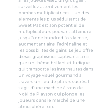
si les joueurs visez un gros gain,
surveillez attentivement les
bombes multiplicatrices. L’un des
elements les plus séduisants de
Sweet Paz est son potentiel de
multiplicateurs pouvant atteindre
jusqu’à one hundred fois la mise,
augmentant ainsi l’adrénaline et
les possibilités de gains. Le jeu offre
dieses graphismes captivants ainsi
que un thème brillant et ludique
qui transporte les internautes dans
un voyage visuel gourmand à
travers un lieu de plaisirs sucrés. Il
s’agit d’une machine à sous de
Noël de Playson qui plonge les
joueurs dans le marché de une
atmosphère fun.