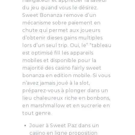
navigateur et apprécier la saveur
du jeu quand vous le désirez.
Sweet Bonanza remove d’un
mécanisme sobre paiement en
chute qui permet aux joueurs
d’obtenir dieses gains multiples
lors d’un seul trip. Oui, le” “tableau
est optimisé fill les appareils
mobiles et disponible pour la
majorité des casino fairly sweet
bonanza en edition mobile. Si vous
n’avez jamais joué à la slot,
préparez-vous à plonger dans un
lieu chaleureux riche en bonbons,
en marshmallow et en sucrerie en
tout genre.
Jouer à Sweet Paz dans un
casino en ligne proposition