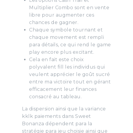
Les options Cash Trail et
Multiplier Combo sont en vente
libre pour augmenter ces
chances de gagner.
Chaque symbole tournant et
chaque movement est rempli
para détails, ce qui rend le game
play encore plus excitant.
Cela en fait este choix
polyvalent fill les individus qui
veulent apprécier le goût sucré
entre ma victoire tout en gérant
efficacement leur finances
consacré au tableau.
La dispersion ainsi que la variance
kklk paiements dans Sweet
Bonanza dépendent para la
stratégie para jeu choisie ainsi que