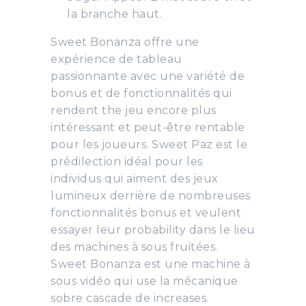
la branche haut.
Sweet Bonanza offre une
expérience de tableau
passionnante avec une variété de
bonus et de fonctionnalités qui
rendent the jeu encore plus
intéressant et peut-être rentable
pour les joueurs. Sweet Paz est le
prédilection idéal pour les
individus qui aiment des jeux
lumineux derrière de nombreuses
fonctionnalités bonus et veulent
essayer leur probability dans le lieu
des machines à sous fruitées.
Sweet Bonanza est une machine à
sous vidéo qui use la mécanique
sobre cascade de increases.