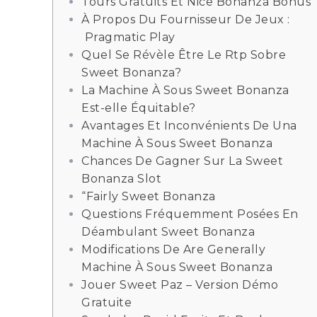
Tours Gratuits Et Nice Bonanza Bonus
À Propos Du Fournisseur De Jeux :
Pragmatic Play
Quel Se Révèle Être Le Rtp Sobre
Sweet Bonanza?
La Machine À Sous Sweet Bonanza
Est-elle Équitable?
Avantages Et Inconvénients De Una
Machine À Sous Sweet Bonanza
Chances De Gagner Sur La Sweet
Bonanza Slot
“Fairly Sweet Bonanza
Questions Fréquemment Posées En
Déambulant Sweet Bonanza
Modifications De Are Generally
Machine À Sous Sweet Bonanza
Jouer Sweet Paz – Version Démo
Gratuite