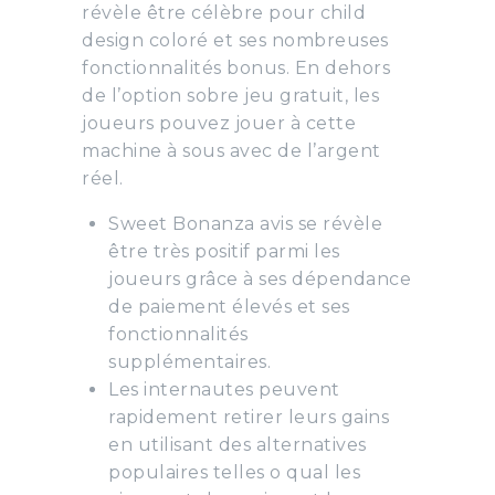
révèle être célèbre pour child
design coloré et ses nombreuses
fonctionnalités bonus. En dehors
de l’option sobre jeu gratuit, les
joueurs pouvez jouer à cette
machine à sous avec de l’argent
réel.
Sweet Bonanza avis se révèle
être très positif parmi les
joueurs grâce à ses dépendance
de paiement élevés et ses
fonctionnalités
supplémentaires.
Les internautes peuvent
rapidement retirer leurs gains
en utilisant des alternatives
populaires telles o qual les