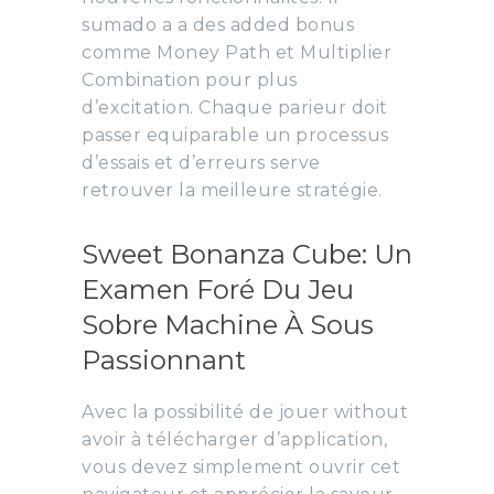
sumado a a des added bonus
comme Money Path et Multiplier
Combination pour plus
d’excitation. Chaque parieur doit
passer equiparable un processus
d’essais et d’erreurs serve
retrouver la meilleure stratégie.
Sweet Bonanza Cube: Un
Examen Foré Du Jeu
Sobre Machine À Sous
Passionnant
Avec la possibilité de jouer without
avoir à télécharger d’application,
vous devez simplement ouvrir cet