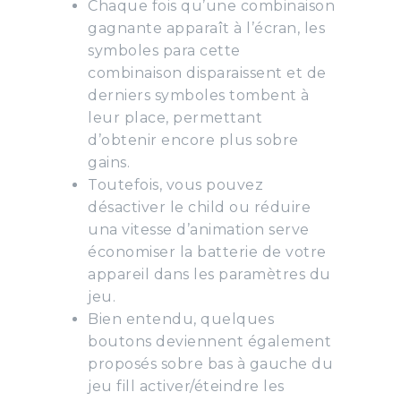
Chaque fois qu’une combinaison
gagnante apparaît à l’écran, les
symboles para cette
combinaison disparaissent et de
derniers symboles tombent à
leur place, permettant
d’obtenir encore plus sobre
gains.
Toutefois, vous pouvez
désactiver le child ou réduire
una vitesse d’animation serve
économiser la batterie de votre
appareil dans les paramètres du
jeu.
Bien entendu, quelques
boutons deviennent également
proposés sobre bas à gauche du
jeu fill activer/éteindre les