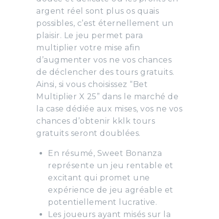
argent réel sont plus os quais
possibles, c’est éternellement un
plaisir. Le jeu permet para
multiplier votre mise afin
d’augmenter vos ne vos chances
de déclencher des tours gratuits.
Ainsi, si vous choisissez “Bet
Multiplier X 25” dans le marché de
la case dédiée aux mises, vos ne vos
chances d’obtenir kklk tours
gratuits seront doublées.
En résumé, Sweet Bonanza
représente un jeu rentable et
excitant qui promet une
expérience de jeu agréable et
potentiellement lucrative.
Les joueurs ayant misés sur la