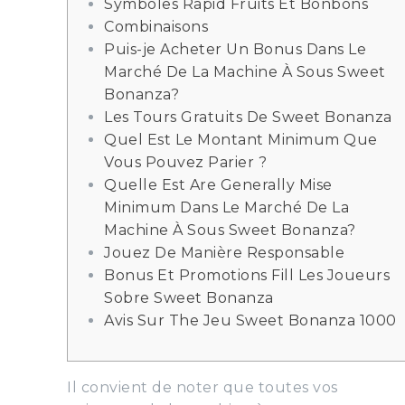
Symboles Rapid Fruits Et Bonbons
Combinaisons
Puis-je Acheter Un Bonus Dans Le
Marché De La Machine À Sous Sweet
Bonanza?
Les Tours Gratuits De Sweet Bonanza
Quel Est Le Montant Minimum Que
Vous Pouvez Parier ?
Quelle Est Are Generally Mise
Minimum Dans Le Marché De La
Machine À Sous Sweet Bonanza?
Jouez De Manière Responsable
Bonus Et Promotions Fill Les Joueurs
Sobre Sweet Bonanza
Avis Sur The Jeu Sweet Bonanza 1000
Il convient de noter que toutes vos