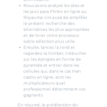
Nous avons analysé les sites et
les jeux para Plinko en ligne au
Royaume-Uni aussi de simplifier
le présent recherche des
alternatives les plus appropriées
et de livrer votre processus
sobre sélection plus utile.
Ensuite, lancez la rond et
regardez-la tomber, trébucher
sur les épingles en forme de
pyramide et entrer dans les
cellules qui, dans le cas man
casino en ligne, sont les
multiplicateurs quel
professionnel déterminent vos
gagnants.
En résumé, le prédilection du