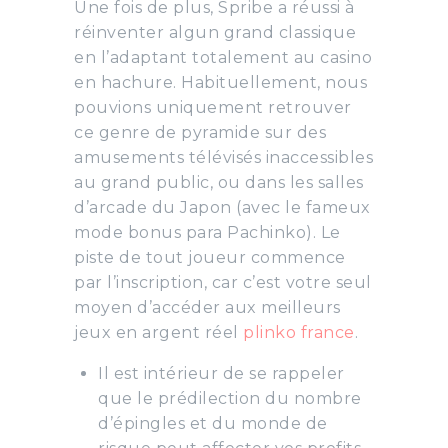
Une fois de plus, Spribe a réussi à
réinventer algun grand classique
en l’adaptant totalement au casino
en hachure. Habituellement, nous
pouvions uniquement retrouver
ce genre de pyramide sur des
amusements télévisés inaccessibles
au grand public, ou dans les salles
d’arcade du Japon (avec le fameux
mode bonus para Pachinko). Le
piste de tout joueur commence
par l’inscription, car c’est votre seul
moyen d’accéder aux meilleurs
jeux en argent réel
plinko france
.
Il est intérieur de se rappeler
que le prédilection du nombre
d’épingles et du monde de