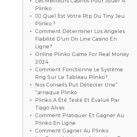
Les Meilleurs Casinos Pour Jouer À
Plinko
🙍‍♂️ Quel Est Votre Rtp Du Tiny Jeu
Plinko ?
Comment Déterminer Los Angeles
Fiabilité D’un On Line Casino En
Ligne?
Online Plinko Game For Real Money
2024
Comment Fonctionne Le Système
Rng Sur Le Tableau Plinko?
Nos Conseils Put Détecter Une”
“arnaque Plinko
Plinko A Été Testé Et Évalué Par
Tiago Alves
Comment Pratiquer Et Gagner Au
Plinko En Ligne
Comment Gagner Au Plinko