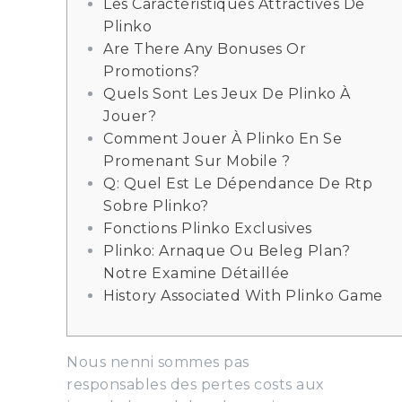
Les Caractéristiques Attractives De
Plinko
Are There Any Bonuses Or
Promotions?
Quels Sont Les Jeux De Plinko À
Jouer?
Comment Jouer À Plinko En Se
Promenant Sur Mobile ?
Q: Quel Est Le Dépendance De Rtp
Sobre Plinko?
Fonctions Plinko Exclusives
Plinko: Arnaque Ou Beleg Plan?
Notre Examine Détaillée
History Associated With Plinko Game
Nous nenni sommes pas
responsables des pertes costs aux