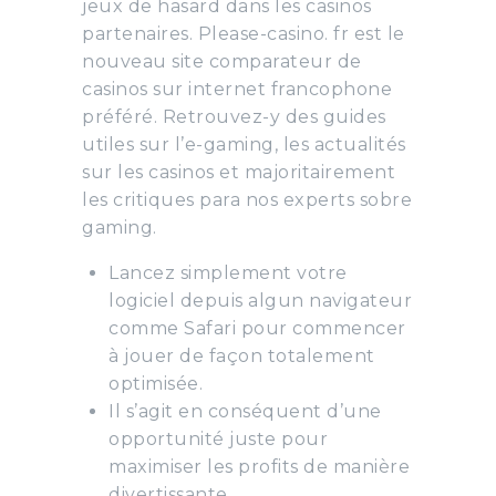
jeux de hasard dans les casinos
partenaires. Please-casino. fr est le
nouveau site comparateur de
casinos sur internet francophone
préféré. Retrouvez-y des guides
utiles sur l’e-gaming, les actualités
sur les casinos et majoritairement
les critiques para nos experts sobre
gaming.
Lancez simplement votre
logiciel depuis algun navigateur
comme Safari pour commencer
à jouer de façon totalement
optimisée.
Il s’agit en conséquent d’une
opportunité juste pour
maximiser les profits de manière
divertissante.