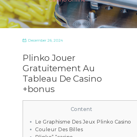
December 26, 2024
Plinko Jouer
Gratuitement Au
Tableau De Casino
+bonus
Content
Le Graphisme Des Jeux Plinko Casino
Couleur Des Billes