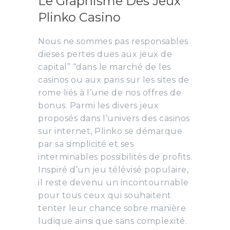
Le Graphisme Des Jeux
Plinko Casino
Nous ne sommes pas responsables
dieses pertes dues aux jeux de
capital” “dans le marché de les
casinos ou aux paris sur les sites de
rome liés à l’une de nos offres de
bonus. Parmi les divers jeux
proposés dans l’univers des casinos
sur internet, Plinko se démarque
par sa simplicité et ses
interminables possibilités de profits.
Inspiré d’un jeu télévisé populaire,
il reste devenu un incontournable
pour tous ceux qui souhaitent
tenter leur chance sobre manière
ludique ainsi que sans complexité.