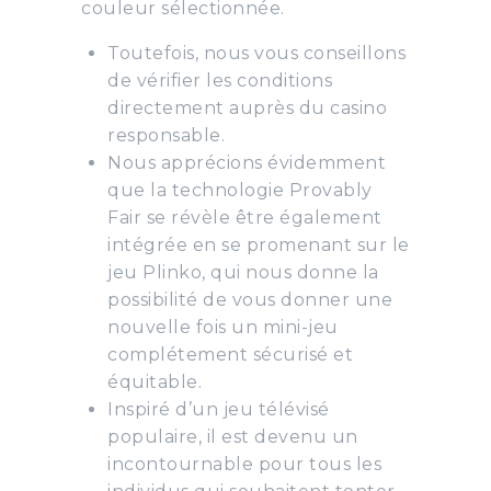
couleur sélectionnée.
Toutefois, nous vous conseillons
de vérifier les conditions
directement auprès du casino
responsable.
Nous apprécions évidemment
que la technologie Provably
Fair se révèle être également
intégrée en se promenant sur le
jeu Plinko, qui nous donne la
possibilité de vous donner une
nouvelle fois un mini-jeu
complétement sécurisé et
équitable.
Inspiré d’un jeu télévisé
populaire, il est devenu un
incontournable pour tous les