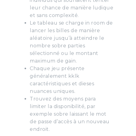
individus qui souhaitent tenter
leur chance de manière ludique
et sans complexité.
Le tableau se charge in room de
lancer les billes de manière
aléatoire jusqu’à atteindre le
nombre sobre parties
sélectionné ou le montant
maximum de gain.
Chaque jeu présente
généralement kklk
caractéristiques et dieses
nuances uniques.
Trouvez des moyens para
limiter la disponibilité, par
exemple sobre laissant le mot
de passe d’accès à un nouveau
endroit.