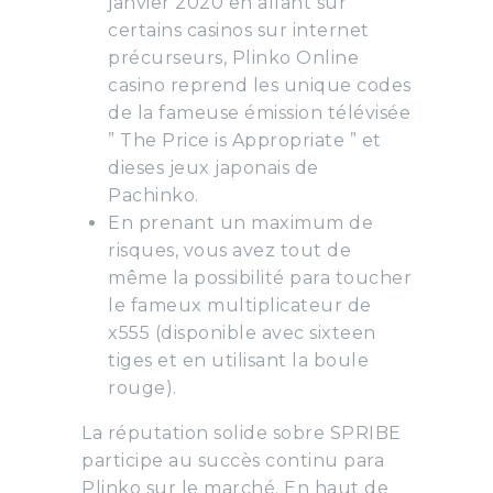
janvier 2020 en allant sur
certains casinos sur internet
précurseurs, Plinko Online
casino reprend les unique codes
de la fameuse émission télévisée
” The Price is Appropriate ” et
dieses jeux japonais de
Pachinko.
En prenant un maximum de
risques, vous avez tout de
même la possibilité para toucher
le fameux multiplicateur de
x555 (disponible avec sixteen
tiges et en utilisant la boule
rouge).
La réputation solide sobre SPRIBE
participe au succès continu para
Plinko sur le marché. En haut de