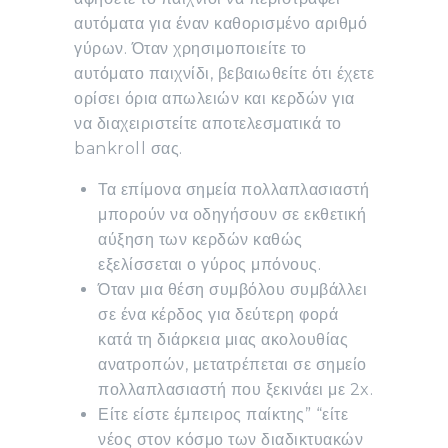
αυτόματα για έναν καθορισμένο αριθμό
γύρων. Όταν χρησιμοποιείτε το
αυτόματο παιχνίδι, βεβαιωθείτε ότι έχετε
ορίσει όρια απωλειών και κερδών για
να διαχειριστείτε αποτελεσματικά το
bankroll σας.
Τα επίμονα σημεία πολλαπλασιαστή
μπορούν να οδηγήσουν σε εκθετική
αύξηση των κερδών καθώς
εξελίσσεται ο γύρος μπόνους.
Όταν μια θέση συμβόλου συμβάλλει
σε ένα κέρδος για δεύτερη φορά
κατά τη διάρκεια μιας ακολουθίας
ανατροπών, μετατρέπεται σε σημείο
πολλαπλασιαστή που ξεκινάει με 2x.
Είτε είστε έμπειρος παίκτης” “είτε
νέος στον κόσμο των διαδικτυακών