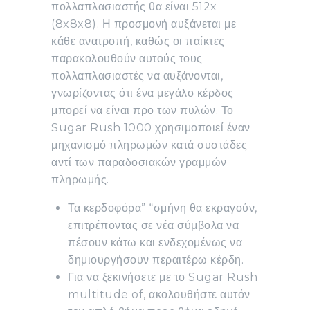
πολλαπλασιαστής θα είναι 512x
(8x8x8). Η προσμονή αυξάνεται με
κάθε ανατροπή, καθώς οι παίκτες
παρακολουθούν αυτούς τους
πολλαπλασιαστές να αυξάνονται,
γνωρίζοντας ότι ένα μεγάλο κέρδος
μπορεί να είναι προ των πυλών. Το
Sugar Rush 1000 χρησιμοποιεί έναν
μηχανισμό πληρωμών κατά συστάδες
αντί των παραδοσιακών γραμμών
πληρωμής.
Τα κερδοφόρα” “σμήνη θα εκραγούν,
επιτρέποντας σε νέα σύμβολα να
πέσουν κάτω και ενδεχομένως να
δημιουργήσουν περαιτέρω κέρδη.
Για να ξεκινήσετε με το Sugar Rush
multitude of, ακολουθήστε αυτόν