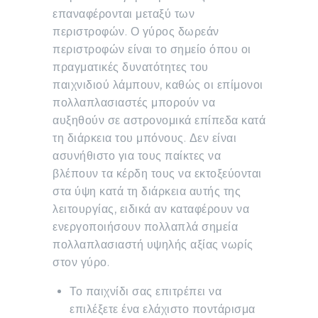
επαναφέρονται μεταξύ των
περιστροφών. Ο γύρος δωρεάν
περιστροφών είναι το σημείο όπου οι
πραγματικές δυνατότητες του
παιχνιδιού λάμπουν, καθώς οι επίμονοι
πολλαπλασιαστές μπορούν να
αυξηθούν σε αστρονομικά επίπεδα κατά
τη διάρκεια του μπόνους. Δεν είναι
ασυνήθιστο για τους παίκτες να
βλέπουν τα κέρδη τους να εκτοξεύονται
στα ύψη κατά τη διάρκεια αυτής της
λειτουργίας, ειδικά αν καταφέρουν να
ενεργοποιήσουν πολλαπλά σημεία
πολλαπλασιαστή υψηλής αξίας νωρίς
στον γύρο.
Το παιχνίδι σας επιτρέπει να
επιλέξετε ένα ελάχιστο ποντάρισμα