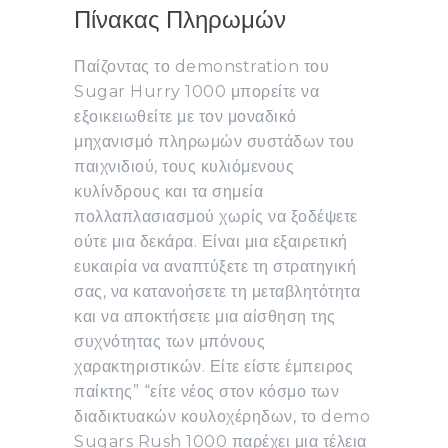
Πίνακας Πληρωμών
Παίζοντας το demonstration του
Sugar Hurry 1000 μπορείτε να
εξοικειωθείτε με τον μοναδικό
μηχανισμό πληρωμών συστάδων του
παιχνιδιού, τους κυλιόμενους
κυλίνδρους και τα σημεία
πολλαπλασιασμού χωρίς να ξοδέψετε
ούτε μια δεκάρα. Είναι μια εξαιρετική
ευκαιρία να αναπτύξετε τη στρατηγική
σας, να κατανοήσετε τη μεταβλητότητα
και να αποκτήσετε μια αίσθηση της
συχνότητας των μπόνους
χαρακτηριστικών. Είτε είστε έμπειρος
παίκτης” “είτε νέος στον κόσμο των
διαδικτυακών κουλοχέρηδων, το demo
Sugars Rush 1000 παρέχει μια τέλεια