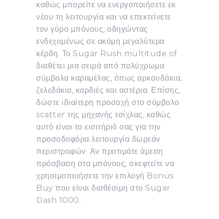
καθώς μπορείτε να ενεργοποιήσετε εκ
νέου τη λειτουργία και να επεκτείνετε
τον γύρο μπόνους, οδηγώντας
ενδεχομένως σε ακόμη μεγαλύτερα
κέρδη. Το Sugar Rush multitude of
διαθέτει μια σειρά από πολύχρωμα
σύμβολα καραμέλας, όπως αρκουδάκια,
ζελεδάκια, καρδιές και αστέρια. Επίσης,
δώστε ιδιαίτερη προσοχή στο σύμβολο
scatter της μηχανής τσίχλας, καθώς
αυτό είναι το εισιτήριό σας για την
προσοδοφόρα λειτουργία δωρεάν
περιστροφών. Αν προτιμάτε άμεση
πρόσβαση στα μπόνους, σκεφτείτε να
χρησιμοποιήσετε την επιλογή Bonus
Buy που είναι διαθέσιμη στο Sugar
Dash 1000.