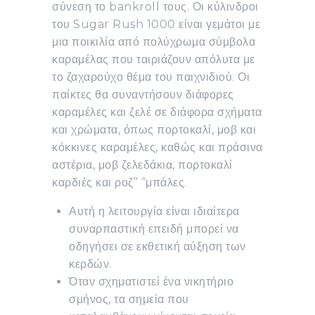
σύνεση το bankroll τους. Οι κύλινδροι
του Sugar Rush 1000 είναι γεμάτοι με
μια ποικιλία από πολύχρωμα σύμβολα
καραμέλας που ταιριάζουν απόλυτα με
το ζαχαρούχο θέμα του παιχνιδιού. Οι
παίκτες θα συναντήσουν διάφορες
καραμέλες και ζελέ σε διάφορα σχήματα
και χρώματα, όπως πορτοκαλί, μοβ και
κόκκινες καραμέλες, καθώς και πράσινα
αστέρια, μοβ ζελεδάκια, πορτοκαλί
καρδιές και ροζ” “μπάλες.
Αυτή η λειτουργία είναι ιδιαίτερα
συναρπαστική επειδή μπορεί να
οδηγήσει σε εκθετική αύξηση των
κερδών.
Όταν σχηματιστεί ένα νικητήριο
σμήνος, τα σημεία που