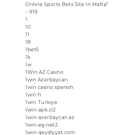
Online Sports Bets Site In Malta"
– 919
1
10
11
18
1bet5
1k
1w
1Win AZ Casino
1win Azərbaycan
1win casino spanish
1win fr
1win Turkiye
1win-apk.ci2
1win-azerbaycan.az
1win-eg.net2
1win-qeydiyyat.com