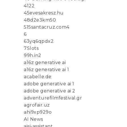
4122
45evesakresz.hu
48d2e3km50
515santacruz.com4
6
63yq6qpdx2
7Slots
99h.in2
a16z generative ai
a16z generative ai 1
acabelle.de
adobe generative ai 1
adobe generative ai 2
adventurefilmfestival.gr
agrofair.uz
ahi9xp929o
AI News
aisi-assistant