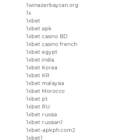
1winazerbaycan.org
1x
1xbet
1xbet apk
1xbet casino BD
1xbet casino french
1xbet egypt
1xbet india
1xbet Korea
1xbet KR
1xbet malaysia
1xbet Morocco
1xbet pt
1xbet RU
1xbet russia
1xbet russian1
1xbet-apkph.com2
1xbet1