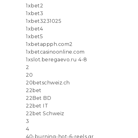
1xbet2
1xbet3
1xbet3231025
1xbet4
1xbet5
1xbetappph.com2
1xbetcasinoonline.com
1xslot.beregaevo.ru 4-8
2
20
20betschweiz.ch
22bet
22Bet BD
22bet IT
22bet Schweiz
3
4
40-burning-hot-6-reels.gr