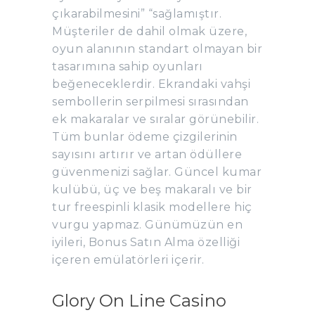
çıkarabilmesini” “sağlamıştır.
Müşteriler de dahil olmak üzere,
oyun alanının standart olmayan bir
tasarımına sahip oyunları
beğeneceklerdir. Ekrandaki vahşi
sembollerin serpilmesi sırasından
ek makaralar ve sıralar görünebilir.
Tüm bunlar ödeme çizgilerinin
sayısını artırır ve artan ödüllere
güvenmenizi sağlar. Güncel kumar
kulübü, üç ve beş makaralı ve bir
tur freespinli klasik modellere hiç
vurgu yapmaz. Günümüzün en
iyileri, Bonus Satın Alma özelliği
içeren emülatörleri içerir.
Glory On Line Casino