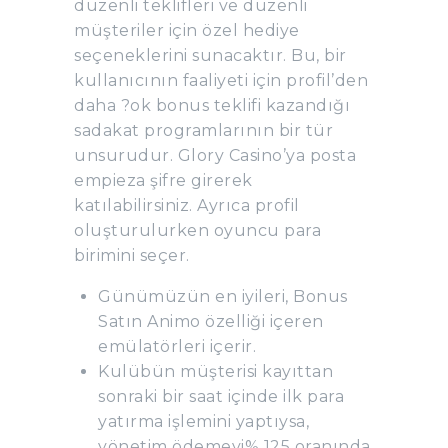
düzenli teklifleri ve düzenli
müşteriler için özel hediye
seçeneklerini sunacaktır. Bu, bir
kullanıcının faaliyeti için profil’den
daha ?ok bonus teklifi kazandığı
sadakat programlarının bir tür
unsurudur. Glory Casino’ya posta
empieza şifre girerek
katılabilirsiniz. Ayrıca profil
oluşturulurken oyuncu para
birimini seçer.
Günümüzün en iyileri, Bonus
Satın Animo özelliği içeren
emülatörleri içerir.
Kulübün müşterisi kayıttan
sonraki bir saat içinde ilk para
yatırma işlemini yaptıysa,
yönetim ödemeyi% 125 oranında