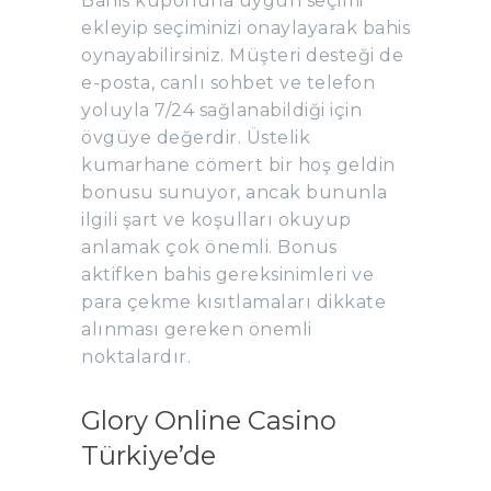
Bahis kuponuna uygun seçimi
ekleyip seçiminizi onaylayarak bahis
oynayabilirsiniz. Müşteri desteği de
e-posta, canlı sohbet ve telefon
yoluyla 7/24 sağlanabildiği için
övgüye değerdir. Üstelik
kumarhane cömert bir hoş geldin
bonusu sunuyor, ancak bununla
ilgili şart ve koşulları okuyup
anlamak çok önemli. Bonus
aktifken bahis gereksinimleri ve
para çekme kısıtlamaları dikkate
alınması gereken önemli
noktalardır.
Glory Online Casino
Türkiye’de