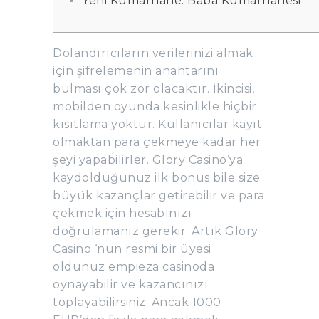
Yeni Kumarhane: Baba Kumarhanesi
Dolandırıcıların verilerinizi almak
için şifrelemenin anahtarını
bulması çok zor olacaktır. İkincisi,
mobilden oyunda kesinlikle hiçbir
kısıtlama yoktur. Kullanıcılar kayıt
olmaktan para çekmeye kadar her
şeyi yapabilirler. Glory Casino’ya
kaydolduğunuz ilk bonus bile size
büyük kazançlar getirebilir ve para
çekmek için hesabınızı
doğrulamanız gerekir. Artık Glory
Casino ‘nun resmi bir üyesi
oldunuz empieza casinoda
oynayabilir ve kazancınızı
toplayabilirsiniz. Ancak 1000