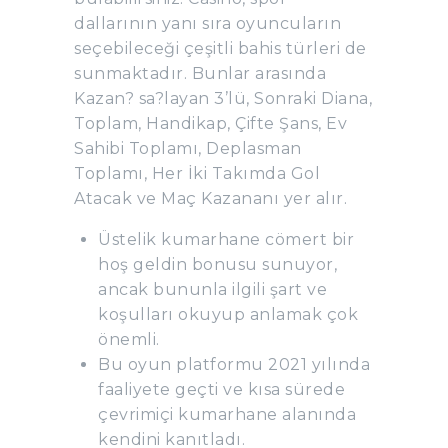
dallarının yanı sıra oyuncuların
seçebileceği çeşitli bahis türleri de
sunmaktadır. Bunlar arasında
Kazan? sa?layan 3’lü, Sonraki Diana,
Toplam, Handikap, Çifte Şans, Ev
Sahibi Toplamı, Deplasman
Toplamı, Her İki Takımda Gol
Atacak ve Maç Kazananı yer alır.
Üstelik kumarhane cömert bir
hoş geldin bonusu sunuyor,
ancak bununla ilgili şart ve
koşulları okuyup anlamak çok
önemli.
Bu oyun platformu 2021 yılında
faaliyete geçti ve kısa sürede
çevrimiçi kumarhane alanında
kendini kanıtladı.