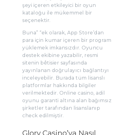
şeyi içeren etkileyici bir oyun
kataloğu ile mükemmel bir
seçenektir.
Buna” “ek olarak, App Store’dan
para için kumar içeren bir program
yüklemek imkansızdır. Oyuncu
destek ekibine yazabilir, resmi
sitenin bêtisier sayfasında
yayınlanan doğrulayıcı bağlantıyı
inceleyebilir. Burada tüm lisanslı
platformlar hakkında bilgiler
verilmektedir. Online casino, adil
oyunu garanti altına alan bağımsız
şirketler tarafından lisanslanıp
check edilmiştir.
Glory Casino’ya Nasıl