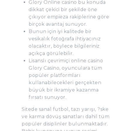
Glory Online casino bu konuda
dikkat çekici bir şekilde öne
çıkıyor empieza rakiplerine göre
birçok avantaj sunuyor.
Bunun için iyi kalitede bir
vesikalık fotoğrafa ihtiyacınız
olacaktır, böylece bilgileriniz
açıkça görülebilir.
Lisanslı çevrimiçi online casino
Glory Casino, oyunculara tüm
popüler platformları
kullanabilecekleri gerçekten
büyük bir ikramiye kazanma
fırsatı sunuyor.
Sitede sanal futbol, ​​tazı yarışı, ?ske
ve karma dövüş sanatları dahil tüm
popüler disiplinler bulunmaktadır.