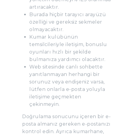
artıracaktır.
Burada hiçbir tarayıcı arayüzü
özelliği ve gereksiz sekmeler
olmayacaktır.
Kumar kulübünün
temsilcileriyle iletişim, bonuslu
oyunları hızlı bir şekilde
bulmanıza yardımcı olacaktır.
Web sitesinde canlı sohbette
yanıtlanmayan herhangi bir
sorunuz veya endişeniz varsa,
lütfen onlarla e-posta yoluyla
iletişime geçmekten
çekinmeyin.
Doğrulama sonucunu içeren bir e-
posta almanız gereken e-postanızı
kontrol edin. Ayrıca kumarhane,