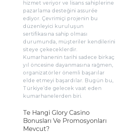
hizmet veriyor ve lisans sahiplerine
pazarlama desteğini assurée
ediyor. Çevrimiçi projenin bu
düzenleyici kuruluşun
sertifikasına sahip olması
durumunda, müşteriler kendilerini
siteye çekeceklerdir.
Kumarhanenin tarihi sadece birkaç
yıl öncesine dayanmasına rağmen,
organizatörler önemli başarılar
elde etmeyi başardılar. Bugün bu,
Türkiye’de gelecek vaat eden
kumarhanelerden biri.
Te Hangi Glory Casino
Bonusları Ve Promosyonları
Mevcut?