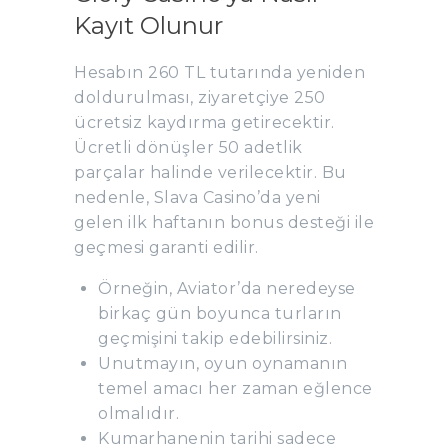
Kayıt Olunur
Hesabın 260 TL tutarında yeniden
doldurulması, ziyaretçiye 250
ücretsiz kaydırma getirecektir.
Ücretli dönüşler 50 adetlik
parçalar halinde verilecektir. Bu
nedenle, Slava Casino’da yeni
gelen ilk haftanın bonus desteği ile
geçmesi garanti edilir.
Örneğin, Aviator’da neredeyse
birkaç gün boyunca turların
geçmişini takip edebilirsiniz.
Unutmayın, oyun oynamanın
temel amacı her zaman eğlence
olmalıdır.
Kumarhanenin tarihi sadece