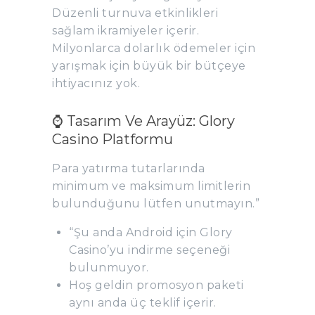
Düzenli turnuva etkinlikleri
sağlam ikramiyeler içerir.
Milyonlarca dolarlık ödemeler için
yarışmak için büyük bir bütçeye
ihtiyacınız yok.
⌚️ Tasarım Ve Arayüz: Glory
Casino Platformu
Para yatırma tutarlarında
minimum ve maksimum limitlerin
bulunduğunu lütfen unutmayın.”
“Şu anda Android için Glory
Casino’yu indirme seçeneği
bulunmuyor.
Hoş geldin promosyon paketi
aynı anda üç teklif içerir.