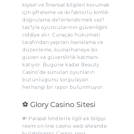
kişisel ve finansal bilgileri korumak
için şifreleme ve iki faktörlü kimlik
doğrulama de?erlendirmek vas?
tas?yla oyuncularının güvenliğini
ciddiye alır. Curaçao hükümeti
tarafından yapılan lisanslama ve
düzenleme, kumarhaneye bir
güven ve güvenilirlik katmanı
katıyor. Bugüne kadar Beauty
Casino’de sunulan oyunların
bütünlüğünü sorgulayan
herhangi bir rapor bulunmuyor.
⚽️ Glory Casino Sitesi
💸 Parasal limitlerle ilgili ek bilgiyi
resmi on line casino web sitesinde
bulabilirsiniz. Casino, spor