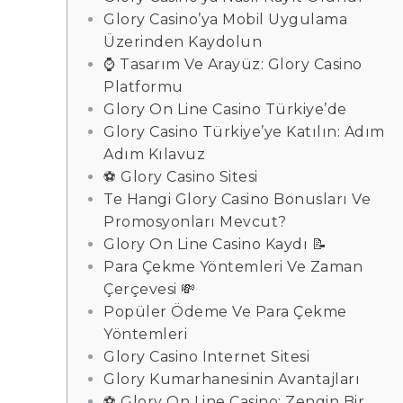
Glory Casino’ya Mobil Uygulama
Üzerinden Kaydolun
⌚️ Tasarım Ve Arayüz: Glory Casino
Platformu
Glory On Line Casino Türkiye’de
Glory Casino Türkiye’ye Katılın: Adım
Adım Kılavuz
⚽️ Glory Casino Sitesi
Te Hangi Glory Casino Bonusları Ve
Promosyonları Mevcut?
Glory On Line Casino Kaydı 📝
Para Çekme Yöntemleri Ve Zaman
Çerçevesi 💸
Popüler Ödeme Ve Para Çekme
Yöntemleri
Glory Casino Internet Sitesi
Glory Kumarhanesinin Avantajları
⚽️ Glory On Line Casino: Zengin Bir