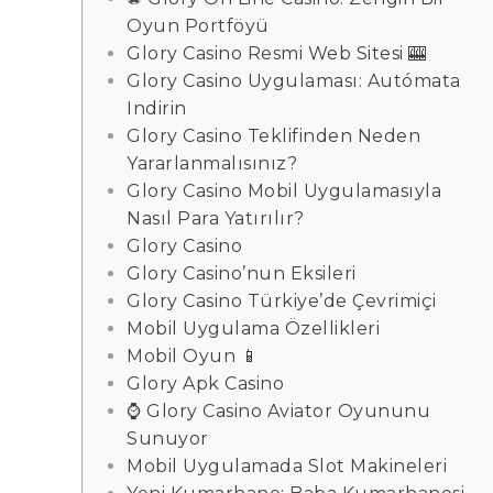
Oyun Portföyü
Glory Casino Resmi Web Sitesi 🎰
Glory Casino Uygulaması: Autómata
Indirin
Glory Casino Teklifinden Neden
Yararlanmalısınız?
Glory Casino Mobil Uygulamasıyla
Nasıl Para Yatırılır?
Glory Casino
Glory Casino’nun Eksileri
Glory Casino Türkiye’de Çevrimiçi
Mobil Uygulama Özellikleri
Mobil Oyun 📱
Glory Apk Casino
⌚️ Glory Casino Aviator Oyununu
Sunuyor
Mobil Uygulamada Slot Makineleri