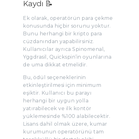
Kaydı 📝
Ek olarak, operatörün para çekme
konusunda hiçbir sorunu yoktur.
Bunu herhangi bir kripto para
cüzdanından yapabilirsiniz.
Kullanıcılar ayrıca Spinomenal,
Yggdrasil, Quickspin’in oyunlarına
de uma dikkat etmelidir.
Bu, ödül seçeneklerinin
etkinleştirilmesi için minimum
eşiktir. Kullanıcı bu parayı
herhangi bir uygun yolla
yatırabilecek ve ilk kontör
yüklemesinde %100 alabilecektir.
Lisans dahil olmak üzere, kumar
kurumunun operatörünü tam