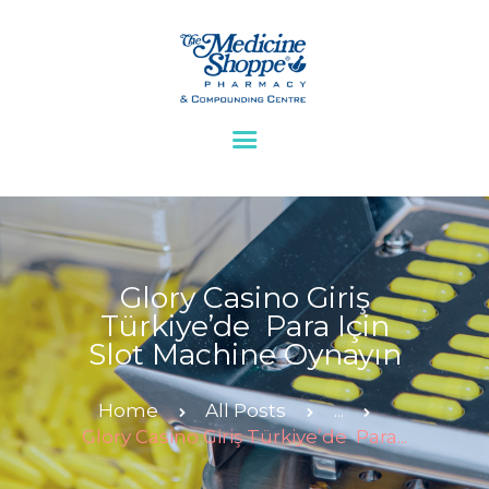
HOME
ABOUT
BLOG
SERVICES
CONTACTS
Glory Casino Giriş
Türkiye’de ️ Para Için
Slot Machine Oynayın
Home
All Posts
...
Glory Casino Giriş Türkiye’de ️ Para...