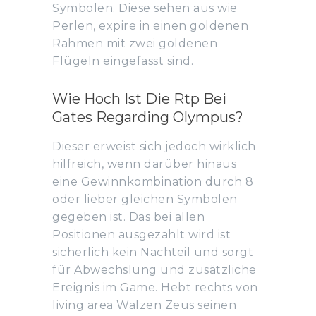
Symbolen. Diese sehen aus wie
Perlen, expire in einen goldenen
Rahmen mit zwei goldenen
Flügeln eingefasst sind.
Wie Hoch Ist Die Rtp Bei
Gates Regarding Olympus?
Dieser erweist sich jedoch wirklich
hilfreich, wenn darüber hinaus
eine Gewinnkombination durch 8
oder lieber gleichen Symbolen
gegeben ist. Das bei allen
Positionen ausgezahlt wird ist
sicherlich kein Nachteil und sorgt
für Abwechslung und zusätzliche
Ereignis im Game. Hebt rechts von
living area Walzen Zeus seinen