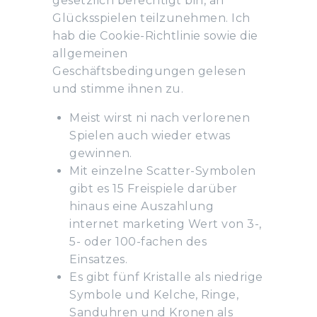
gesetzlich berechtigt bin, an
Glücksspielen teilzunehmen. Ich
hab die Cookie-Richtlinie sowie die
allgemeinen
Geschäftsbedingungen gelesen
und stimme ihnen zu.
Meist wirst ni nach verlorenen
Spielen auch wieder etwas
gewinnen.
Mit einzelne Scatter-Symbolen
gibt es 15 Freispiele darüber
hinaus eine Auszahlung
internet marketing Wert von 3-,
5- oder 100-fachen des
Einsatzes.
Es gibt fünf Kristalle als niedrige
Symbole und Kelche, Ringe,
Sanduhren und Kronen als