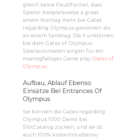
gleich keine Faustformel, dass
Spieler beispielsweise a great
einem Montag mehr bei Gates
regarding Olympus gewinnen als
an einem Samstag. Die Funktionen
bei dem Gates of Olympus
Spielautomaten sorgen für ein
mannigfaltiges Game play
Gates of
Olympus
.
Aufbau, Ablauf Ebenso
Einsätze Bei Entrances Of
Olympus
Sie können die Gates regarding
Olympus 1000 Demo bei
SlotCatalog zocken, und sie ist
auch 100% kostenlos ebenso