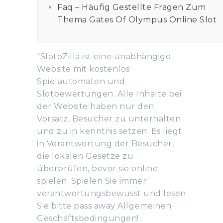
Faq – Häufig Gestellte Fragen Zum
Thema Gates Of Olympus Online Slot
“SlotoZilla ist eine unabhängige
Website mit kostenlos
Spielautomaten und
Slotbewertungen. Alle Inhalte bei
der Website haben nur den
Vorsatz, Besucher zu unterhalten
und zu in kenntnis setzen. Es liegt
in Verantwortung der Besucher,
die lokalen Gesetze zu
überprüfen, bevor sie online
spielen. Spielen Sie immer
verantwortungsbewusst und lesen
Sie bitte pass away Allgemeinen
Geschäftsbedingungen!