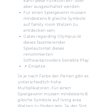
kann diese Funktion ein- oder
aber ausgeschaltet werden.
Für einen Spielgewinn müssen
mindestens 8 gleiche Symbole
auf family room Walzen zu
entdecken sein.
Gates regarding Olympus ist
dieses faszinierender
Spielautomat dieses
renommierten
Softwareproviders Sensible Play.
📌 Einsätze
Je je nach Farbe der Perlen gibt es
unterschiedlich hohe
Multiplikatoren. Für einen
Spielgewinn müssen mindestens 8
gleiche Symbole auf living area
Walzen zu finden sein. Ja, der Slot