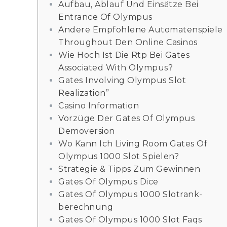
Aufbau, Ablauf Und Einsätze Bei
Entrance Of Olympus
Andere Empfohlene Automatenspiele
Throughout Den Online Casinos
Wie Hoch Ist Die Rtp Bei Gates
Associated With Olympus?
Gates Involving Olympus Slot
Realization”
Casino Information
Vorzüge Der Gates Of Olympus
Demoversion
Wo Kann Ich Living Room Gates Of
Olympus 1000 Slot Spielen?
Strategie & Tipps Zum Gewinnen
Gates Of Olympus Dice
Gates Of Olympus 1000 Slotrank-
berechnung
Gates Of Olympus 1000 Slot Faqs