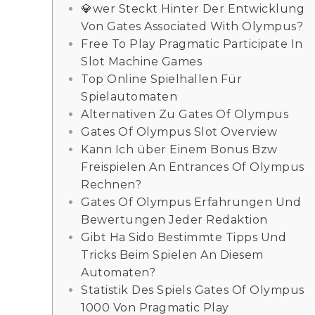
💎wer Steckt Hinter Der Entwicklung
Von Gates Associated With Olympus?
Free To Play Pragmatic Participate In
Slot Machine Games
Top Online Spielhallen Für
Spielautomaten
Alternativen Zu Gates Of Olympus
Gates Of Olympus Slot Overview
Kann Ich über Einem Bonus Bzw
Freispielen An Entrances Of Olympus
Rechnen?
Gates Of Olympus Erfahrungen Und
Bewertungen Jeder Redaktion
Gibt Ha Sido Bestimmte Tipps Und
Tricks Beim Spielen An Diesem
Automaten?
Statistik Des Spiels Gates Of Olympus
1000 Von Pragmatic Play