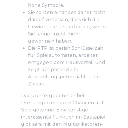
hohe Symbole.
Sie sollten einander daher nicht
darauf verlassen, dass sich die
Gewinnchancen erhöhen, wenn
Sie länger nicht mehr
gewonnen haben.
Die RTP ist perish Schlüsselzahl
für Spielautomaten, arbeitet
entgegen dem Hausvorteil und
zeigt das potenzielle
Auszahlungspotenzial für die
Zocker.
Dadurch ergeben sich bei
Drehungen erneute Chancen auf
Spielgewinne. Eine sonstige
interessante Funktion im Basisspiel
gibt sera mit den Multiplikatoren-