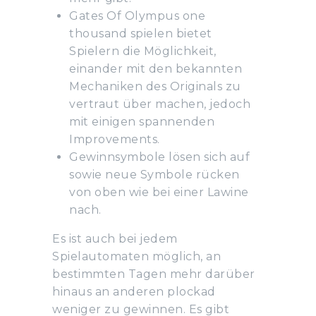
Gates Of Olympus one
thousand spielen bietet
Spielern die Möglichkeit,
einander mit den bekannten
Mechaniken des Originals zu
vertraut über machen, jedoch
mit einigen spannenden
Improvements.
Gewinnsymbole lösen sich auf
sowie neue Symbole rücken
von oben wie bei einer Lawine
nach.
Es ist auch bei jedem
Spielautomaten möglich, an
bestimmten Tagen mehr darüber
hinaus an anderen plockad
weniger zu gewinnen. Es gibt