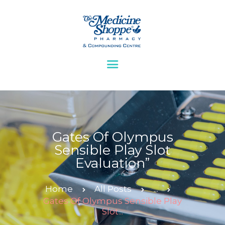
HOME
ABOUT
BLOG
SERVICES
CONTACTS
Gates Of Olympus
Sensible Play Slot
Evaluation”
Home
All Posts
...
Gates Of Olympus Sensible Play
Slot...