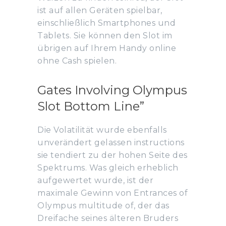
ist auf allen Geräten spielbar,
einschließlich Smartphones und
Tablets. Sie können den Slot im
übrigen auf Ihrem Handy online
ohne Cash spielen.
Gates Involving Olympus
Slot Bottom Line”
Die Volatilität wurde ebenfalls
unverändert gelassen instructions
sie tendiert zu der hohen Seite des
Spektrums. Was gleich erheblich
aufgewertet wurde, ist der
maximale Gewinn von Entrances of
Olympus multitude of, der das
Dreifache seines älteren Bruders