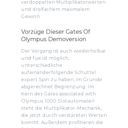
verdoppelten Multiplikatorwerten
und dreifachem maximalem
Gewinn.
Vorzüge Dieser Gates Of
Olympus Demoversion
Der Vorgang ist auch wiederholbar
und fue ist möglich,
unterschiedliche
aufeinanderfolgende Schüttel
expert Spin zu haben, im Grunde
abgerechnet Begrenzung. Im
Kern des Gates associated with
Olympus 1000 Slotautomaten
steht die Multiplikator-Mechanik,
die jetzt durch verstärkten Werten
kommt. Außerdem profitieren die