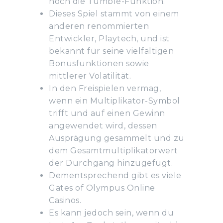
noch die Tumble-Funktion.
Dieses Spiel stammt von einem
anderen renommierten
Entwickler, Playtech, und ist
bekannt für seine vielfältigen
Bonusfunktionen sowie
mittlerer Volatilität.
In den Freispielen vermag,
wenn ein Multiplikator-Symbol
trifft und auf einen Gewinn
angewendet wird, dessen
Ausprägung gesammelt und zu
dem Gesamtmultiplikatorwert
der Durchgang hinzugefügt.
Dementsprechend gibt es viele
Gates of Olympus Online
Casinos.
Es kann jedoch sein, wenn du