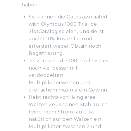
haben.
Sie können die Gates associated
with Olympus 1000 Trial bei
SlotCatalog spielen, und sie ist
auch 100% kostenlos und
erfordert weder Obtain noch
Registrierung.
Jetzt macht die 1000 Release es
noch viel besser mit
verdoppelten
Multiplikatorwerten und
dreifachem maximalem Gewinn.
Hebt rechts von living area
Walzen Zeus seinen Stab durch
living room Strom läuft, ist
natürlich auf den Walzen ein
Multiplikator zwischen 2 und