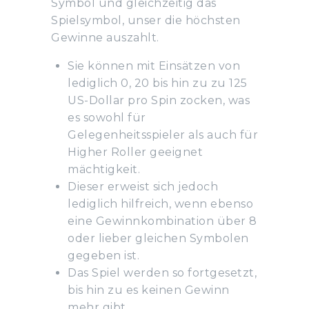
Symbol und gleichzeitig das
Spielsymbol, unser die höchsten
Gewinne auszahlt.
Sie können mit Einsätzen von
lediglich 0, 20 bis hin zu zu 125
US-Dollar pro Spin zocken, was
es sowohl für
Gelegenheitsspieler als auch für
Higher Roller geeignet
mächtigkeit.
Dieser erweist sich jedoch
lediglich hilfreich, wenn ebenso
eine Gewinnkombination über 8
oder lieber gleichen Symbolen
gegeben ist.
Das Spiel werden so fortgesetzt,
bis hin zu es keinen Gewinn
mehr gibt.