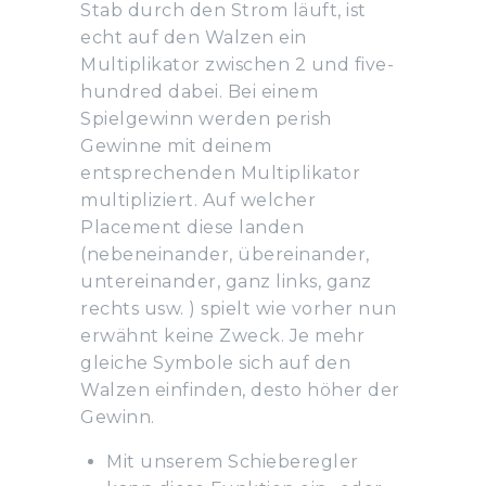
Stab durch den Strom läuft, ist
echt auf den Walzen ein
Multiplikator zwischen 2 und five-
hundred dabei. Bei einem
Spielgewinn werden perish
Gewinne mit deinem
entsprechenden Multiplikator
multipliziert. Auf welcher
Placement diese landen
(nebeneinander, übereinander,
untereinander, ganz links, ganz
rechts usw. ) spielt wie vorher nun
erwähnt keine Zweck. Je mehr
gleiche Symbole sich auf den
Walzen einfinden, desto höher der
Gewinn.
Mit unserem Schieberegler