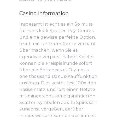
Casino Information
Insgesamt ist echt es ein So muss
für Fans kklk Scatter-Pay-Genres
und eine gewisse perfekte Option,
o sich mit unserem Genre vertraut
über machen, wenn Sie es
irgendwie verpasst haben. Spieler
können die Freispielrunde sofort
über die Entrances of Olympus
one thousand Bonus-Kauffunktion
auslösen. Dies kostet fest 100x den
Basiseinsatz und löst einen Rotate
mit mindestens some garantierten
Scatter-Symbolen aus. 15 Spins sein
zunächst vergeben, darüber
hinaus weitere können gesammelt