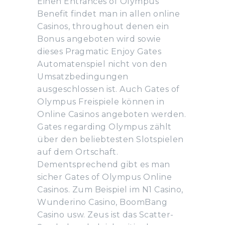
Einen Entrances of Olympus
Benefit findet man in allen online
Casinos, throughout denen ein
Bonus angeboten wird sowie
dieses Pragmatic Enjoy Gates
Automatenspiel nicht von den
Umsatzbedingungen
ausgeschlossen ist. Auch Gates of
Olympus Freispiele können in
Online Casinos angeboten werden.
Gates regarding Olympus zählt
über den beliebtesten Slotspielen
auf dem Ortschaft.
Dementsprechend gibt es man
sicher Gates of Olympus Online
Casinos. Zum Beispiel im N1 Casino,
Wunderino Casino, BoomBang
Casino usw. Zeus ist das Scatter-