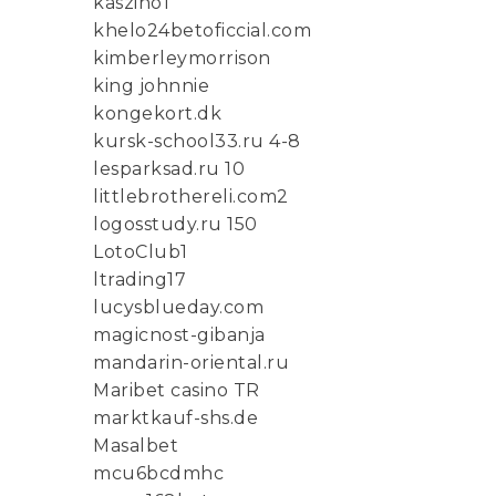
kaszino1
khelo24betoficcial.com
kimberleymorrison
king johnnie
kongekort.dk
kursk-school33.ru 4-8
lesparksad.ru 10
littlebrothereli.com2
logosstudy.ru 150
LotoClub1
ltrading17
lucysblueday.com
magicnost-gibanja
mandarin-oriental.ru
Maribet casino TR
marktkauf-shs.de
Masalbet
mcu6bcdmhc