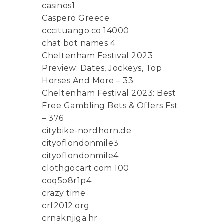
casinos1
Caspero Greece
cccituango.co 14000
chat bot names 4
Cheltenham Festival 2023
Preview: Dates, Jockeys, Top
Horses And More – 33
Cheltenham Festival 2023: Best
Free Gambling Bets & Offers Fst
– 376
citybike-nordhorn.de
cityoflondonmile3
cityoflondonmile4
clothgocart.com 100
coq5o8r1p4
crazy time
crf2012.org
crnaknjiga.hr