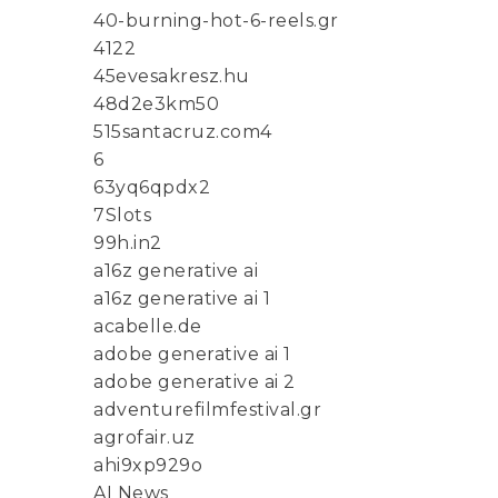
40-burning-hot-6-reels.gr
4122
45evesakresz.hu
48d2e3km50
515santacruz.com4
6
63yq6qpdx2
7Slots
99h.in2
a16z generative ai
a16z generative ai 1
acabelle.de
adobe generative ai 1
adobe generative ai 2
adventurefilmfestival.gr
agrofair.uz
ahi9xp929o
AI News