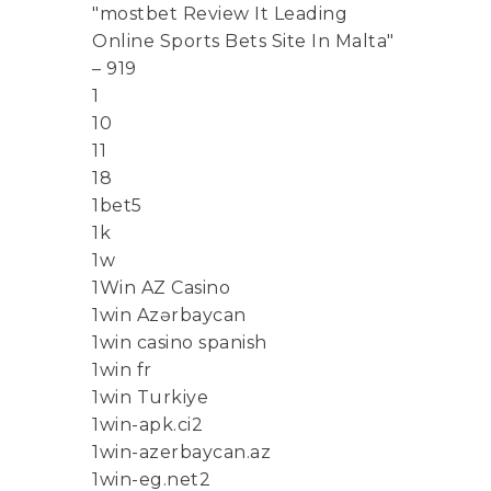
"mostbet Review It Leading
Online Sports Bets Site In Malta"
– 919
1
10
11
18
1bet5
1k
1w
1Win AZ Casino
1win Azərbaycan
1win casino spanish
1win fr
1win Turkiye
1win-apk.ci2
1win-azerbaycan.az
1win-eg.net2