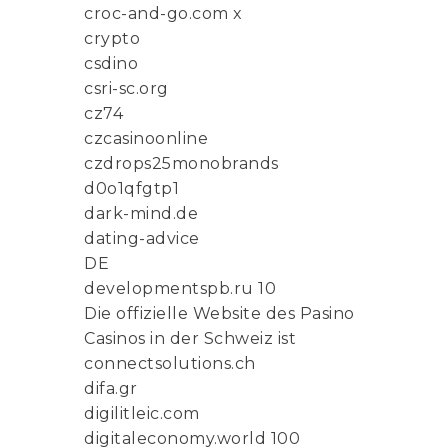
croc-and-go.com x
crypto
csdino
csri-sc.org
cz74
czcasinoonline
czdrops25monobrands
d0o1qfgtp1
dark-mind.de
dating-advice
DE
developmentspb.ru 10
Die offizielle Website des Pasino
Casinos in der Schweiz ist
connectsolutions.ch
difa.gr
digilitleic.com
digitaleconomy.world 100