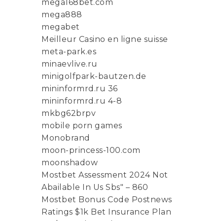
mega168bet.com
mega888
megabet
Meilleur Casino en ligne suisse
meta-park.es
minaevlive.ru
minigolfpark-bautzen.de
mininformrd.ru 36
mininformrd.ru 4-8
mkbg62brpv
mobile porn games
Monobrand
moon-princess-100.com
moonshadow
Mostbet Assessment 2024 Not
Abailable In Us Sbs" – 860
Mostbet Bonus Code Postnews
Ratings $1k Bet Insurance Plan