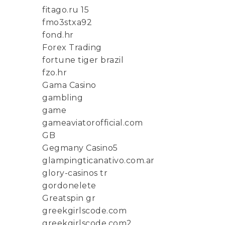
fitago.ru 15
fmo3stxa92
fond.hr
Forex Trading
fortune tiger brazil
fzo.hr
Gama Casino
gambling
game
gameaviatorofficial.com
GB
Gegmany Casino5
glampingticanativo.com.ar
glory-casinos tr
gordonelete
Greatspin gr
greekgirlscode.com
greekgirlscode.com2