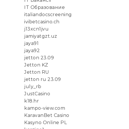
IT Вакансії
IT Образование
italiandocscreening
ivibetcasino.ch
j13xcn1jvu
jamiyatgzt.uz
jaya91
jaya92
jetton 23.09
Jetton KZ
Jetton RU
jetton ru 23.09
july_rb
JustCasino
k18.hr
kampo-view.com
KaravanBet Casino
Kasyno Online PL