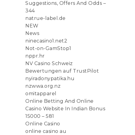
Suggestions, Offers And Odds –
344
natrue-label.de
NEW
News
ninecasino1.net2
Not-on-GamStop1
nppr.hr
NV Casino Schweiz
Bewertungen auf TrustPilot
nyiradonypatika.hu
nzwwa.org.nz
omitapparel
Online Betting And Online
Casino Website In Indian Bonus
15000 – 581
Online Casino
online casino au