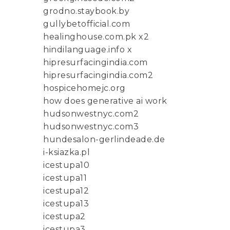
grodno.staybook.by
gullybetofficial.com
healinghouse.com.pk x2
hindilanguage.info x
hipresurfacingindia.com
hipresurfacingindia.com2
hospicehomejc.org
how does generative ai work
hudsonwestnyc.com2
hudsonwestnyc.com3
hundesalon-gerlindeade.de
i-ksiazka.pl
icestupa10
icestupa11
icestupa12
icestupa13
icestupa2
icestupa3