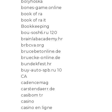
bolyhoska
bones-game.online
book of ra
book of ra it
Bookkeeping
bou-sosh6.ru 120
brainlabacademy.hr
brbcva.org
brucebetonline.de
bruecke-online.de
bundekfest.hr
buy-auto-spb.ru 10
CA
cadencemag
carstendaerr.de
casibom tr
casino
casino en ligne