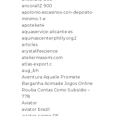
ancorallZ 900
apolonio.escasinos-con-deposito-
minimo-1-e
apoteket4
aquaservice-alicante.es
aquinascenterphilly.org2
articles
arystalifescience
ateliermasomi.com
atlas-export.c
aug_bh
Aventura Aquele Promete
Barganha Acimade Jogos Online
Rouba Contas Como Subsídio –
778
Aviator
aviator brazil
aviator casino DE