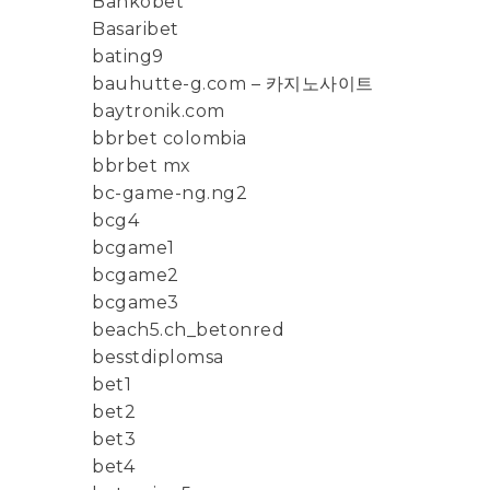
Bankobet
Basaribet
bating9
bauhutte-g.com – 카지노사이트
baytronik.com
bbrbet colombia
bbrbet mx
bc-game-ng.ng2
bcg4
bcgame1
bcgame2
bcgame3
beach5.ch_betonred
besstdiplomsa
bet1
bet2
bet3
bet4