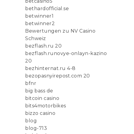
betcasino5
bethardofficial.se
betwinner1
betwinner2
Bewertungen zu NV Casino
Schweiz
bezflash.ru 20
bezflash.runovye-onlayn-kazino
20
bezhinternat.ru 4-8
bezopasnyirepost.com 20
bfnr
big bass de
bitcoin casino
bits4motorbikes
bizzo casino
blog
blog-713