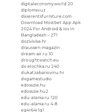
digitaleconomy.world 20
diplomsvuz
dixierentsfurniture.com
Download Mostbet App Apk
2024 For Android & Ios In
Bangladesh – 271
dozivivise.hr
draussen-magazin
dream-air.ru 10
droughtwatch.eu
ds-elochka.ru 240
dukatzabanovinu.hr
dxgamestudio
edosszie.hu
edosszie.hu2
edu-alania.ru 120
edu-alania.ru 4-8
eg4r64r1q1