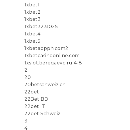
1xbet1
1xbet2
1xbet3
1xbet3231025
1xbet4
1xbet5
1xbetappph.com2
1xbetcasinoonline.com
1xslot.beregaevo.ru 4-8
2
20
20betschweiz.ch
22bet
22Bet BD
22bet IT
22bet Schweiz
3
4