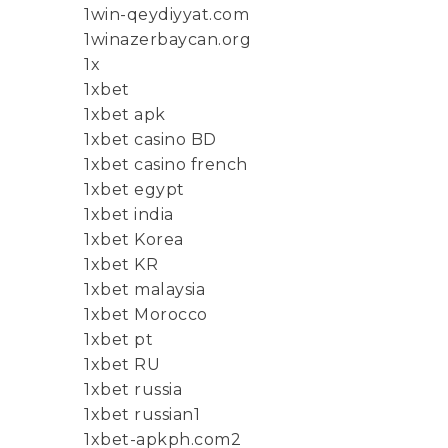
1win-qeydiyyat.com
1winazerbaycan.org
1x
1xbet
1xbet apk
1xbet casino BD
1xbet casino french
1xbet egypt
1xbet india
1xbet Korea
1xbet KR
1xbet malaysia
1xbet Morocco
1xbet pt
1xbet RU
1xbet russia
1xbet russian1
1xbet-apkph.com2