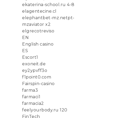
ekaterina-school.ru 4-8
elagentecine.cl
elephantbet-mz.netpt-
mzaviator x2
elgrecotreviso
EN
English casino
ES
Escort1
exoneit.de
ey2ypvff3o
f1point0.com
Fairspin-casino
farma3
farmaci1
farmacia2
feelyourbody.ru 120
FinTech