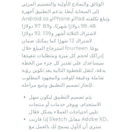
الوثائق والنماذج الأولية والتصميم المرئي
إلى السحابة أيضًا. يدعم التطبيق أجهزة
Android os وiPhone وiPad وتبلغ تكلفته
48. 99 دولارًا شهريًا، و89. 97 دولارًا
لاشتراك الثلاثة أشهر و139. 92 دولارًا
لاشتراك 12 شهرًا كما يمكنك ضمان
استرجاع المبلغ خلال fourteen يومًا.
إدراكك لحجم كل ميزة ومتطلبات تنفيذها
سيساعدك على تقدير كل جزء من الخطة
بدقة، انتقل للخطوة التالية بعد تكوين رؤية
شاملة ودقيقة للوقت والمجهود المطلوب
لإنجاز تصميم التطبيق وتتبع مراحله.
يتم تصميم التطبيق ليكون سهل
الاستخدام، ويوفر خدمات أو منتجات
تلبي احتياجات العملاء بشكل فعّال.
إذا قارنت Sketch مقابل Adobe XD،
سترى أن الأول يسمح لك بالعمل مع