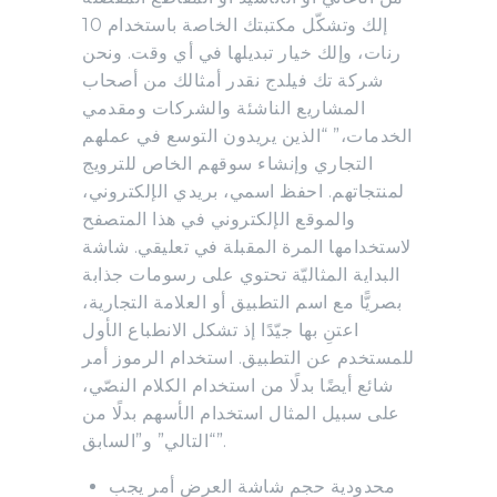
إلك وتشكّل مكتبتك الخاصة باستخدام 10
رنات، وإلك خيار تبديلها في أي وقت. ونحن
شركة تك فيلدج نقدر أمثالك من أصحاب
المشاريع الناشئة والشركات ومقدمي
الخدمات،” “الذين يريدون التوسع في عملهم
التجاري وإنشاء سوقهم الخاص للترويج
لمنتجاتهم. احفظ اسمي، بريدي الإلكتروني،
والموقع الإلكتروني في هذا المتصفح
لاستخدامها المرة المقبلة في تعليقي. شاشة
البداية المثاليّة تحتوي على رسومات جذابة
بصريًّا مع اسم التطبيق أو العلامة التجارية،
اعتنِ بها جيّدًا إذ تشكل الانطباع الأول
للمستخدم عن التطبيق. استخدام الرموز أمر
شائع أيضًا بدلًا من استخدام الكلام النصّي،
على سبيل المثال استخدام الأسهم بدلًا من
“التالي” و”السابق”.
محدودية حجم شاشة العرض أمر يجب