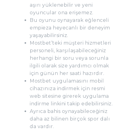
aşırı yüklenebilir ve yeni
oyuncular ona erişemez.
Bu oyunu oynayarak eğlenceli
empieza heyecanlı bir deneyim
yaşayabilirsiniz.
Mostbet’teki müşteri hizmetleri
personeli, karşılaşabileceğiniz
herhangi bir soru veya sorunla
ilgili olarak size yardımcı olmak
için günün her saati hazırdır.
Mostbet uygulamasını mobil
cihazınıza indirmek için resmi
web sitesine girerek uygulama
indirme linkini takip edebilirsiniz.
Ayrıca bahis oynayabileceğiniz
daha az bilinen birçok spor dalı
da vardır.