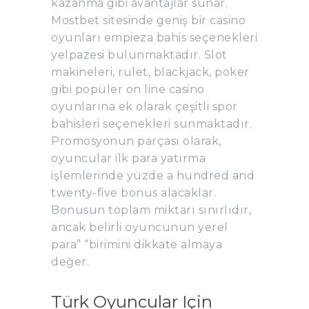
kazanma gibi avantajlar sunar.
Mostbet sitesinde geniş bir casino
oyunları empieza bahis seçenekleri
yelpazesi bulunmaktadır. Slot
makineleri, rulet, blackjack, poker
gibi popüler on line casino
oyunlarına ek olarak çeşitli spor
bahisleri seçenekleri sunmaktadır.
Promosyonun parçası olarak,
oyuncular ilk para yatırma
işlemlerinde yüzde a hundred and
twenty-five bonus alacaklar.
Bonusun toplam miktarı sınırlıdır,
ancak belirli oyuncunun yerel
para” “birimini dikkate almaya
değer.
Türk Oyuncular Için