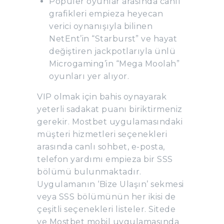
Popüler oyunlar arasında canlı
grafikleri empieza heyecan
verici oynanışıyla bilinen
NetEnt’in “Starburst” ve hayat
değiştiren jackpotlarıyla ünlü
Microgaming’in “Mega Moolah”
oyunları yer alıyor.
VIP olmak için bahis oynayarak
yeterli sadakat puanı biriktirmeniz
gerekir. Mostbet uygulamasındaki
müşteri hizmetleri seçenekleri
arasında canlı sohbet, e-posta,
telefon yardımı empieza bir SSS
bölümü bulunmaktadır.
Uygulamanın ‘Bize Ulaşın’ sekmesi
veya SSS bölümünün her ikisi de
çeşitli seçenekleri listeler. Sitede
ve Mostbet mobil uygulamasında