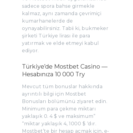
sadece spora bahse girmekle
kalmaz, aynı zamanda çevrimiçi
kumarhanelerde de
oynayabilirsiniz. Tabii ki, bukmeker
şirketi Türkiye lirası ile para
yatırmak ve elde etmeyi kabul
ediyor.
Türkiye’de Mostbet Casino —
Hesabınıza 10 000 Try
Mevcut tüm bonuslar hakkında
ayrıntılı bilgi için Mostbet
Bonusları bölümünü ziyaret edin.
Minimum para çekme miktarı
yaklaşık 0. 4 $ ve maksimum”
“miktar yaklaşık 4, 1000 $ ‘dır.
Mostbet’te bir hesap açmak için, e-