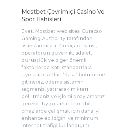
Mostbet Çevrimiçi Casino Ve
Spor Bahisleri
Evet, Mostbet web sitesi Curacao
Gaming Authority tarafından
lisanslanmıştır. Curaçao lisansı,
operatörün güvenlik, adalet,
dürüstlük ve diğer önemli
faktörlerde katı standartlara
uymasını sağlar. “Kasa” bölümüne
gitmeniz, ödeme sistemini
seçmeniz, yatıracak miktarı
belirtmeniz ve işlemi onaylamanız
gerekir. Uygulamanın mobil
cihazlarda çalışmak için daha iyi
enhance edildiğini ve minimum
internet trafiği kullandığını