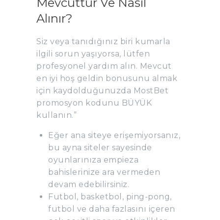
Mevcuttur Ve Nasıl
Alınır?
Siz veya tanıdığınız biri kumarla
ilgili sorun yaşıyorsa, lütfen
profesyonel yardım alın. Mevcut
en iyi hoş geldin bonusunu almak
için kaydolduğunuzda MostBet
promosyon kodunu BÜYÜK
kullanın.”
Eğer ana siteye erişemiyorsanız,
bu ayna siteler sayesinde
oyunlarınıza empieza
bahislerinize ara vermeden
devam edebilirsiniz.
Futbol, basketbol, ping-pong,
futbol ve daha fazlasını içeren