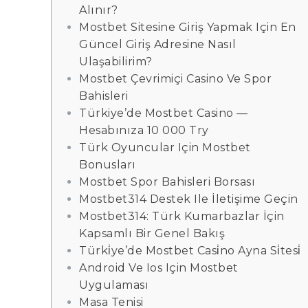
Alınır?
Mostbet Sitesine Giriş Yapmak Için En
Güncel Giriş Adresine Nasıl
Ulaşabilirim?
Mostbet Çevrimiçi Casino Ve Spor
Bahisleri
Türkiye’de Mostbet Casino —
Hesabınıza 10 000 Try
Türk Oyuncular Için Mostbet
Bonusları
Mostbet Spor Bahisleri Borsası
Mostbet314 Destek Ile İletişime Geçin
Mostbet314: Türk Kumarbazlar İçin
Kapsamlı Bir Genel Bakış
Türki̇ye’de Mostbet Casi̇no Ayna Si̇tesi̇
Android Ve Ios Için Mostbet
Uygulaması
Masa Tenisi