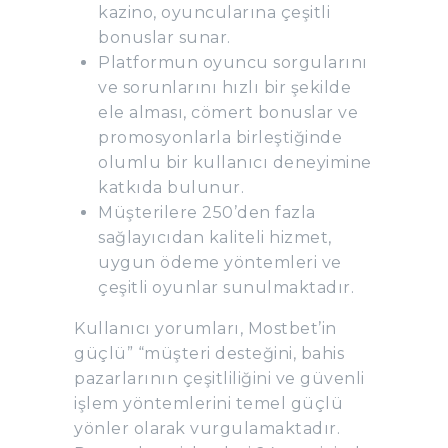
kazino, oyuncularına çeşitli
bonuslar sunar.
Platformun oyuncu sorgularını
ve sorunlarını hızlı bir şekilde
ele alması, cömert bonuslar ve
promosyonlarla birleştiğinde
olumlu bir kullanıcı deneyimine
katkıda bulunur.
Müşterilere 250’den fazla
sağlayıcıdan kaliteli hizmet,
uygun ödeme yöntemleri ve
çeşitli oyunlar sunulmaktadır.
Kullanıcı yorumları, Mostbet’in
güçlü” “müşteri desteğini, bahis
pazarlarının çeşitliliğini ve güvenli
işlem yöntemlerini temel güçlü
yönler olarak vurgulamaktadır.