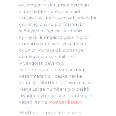
oyuncuların slot, pasta oyunları,
video holdem poker ve canlı
krupiye oyunları oynayabileceği bir
çevrimiçi casino platformu da
sağlayabilir. Oyuncular bahis
oynayabilir empieza çevrimiçi bir
kumarhanede şans veya beceri
oyunları oynayarak potansiyel
olarak para kazanabilirler.
Piyangolar, çevrimiçi
bahislerinizden ekstra ödüller
kazanmanın bir başka harika
yoludur. Mostbet’te Powerball ve
Mega Large numbers gibi çeşitli
piyango oyunları arasından seçim
yapabilirsiniz
mostbet kasino
.
Mostbet, Türkiye’deki casino