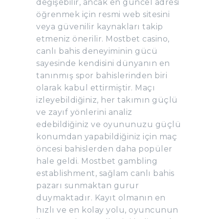
değişebilir, ancak en güncel adresi
öğrenmek için resmi web sitesini
veya güvenilir kaynakları takip
etmeniz önerilir. Mostbet casino,
canlı bahis deneyiminin gücü
sayesinde kendisini dünyanın en
tanınmış spor bahislerinden biri
olarak kabul ettirmiştir. Maçı
izleyebildiğiniz, her takımın güçlü
ve zayıf yönlerini analiz
edebildiğiniz ve oyununuzu güçlü
konumdan yapabildiğiniz için maç
öncesi bahislerden daha popüler
hale geldi. Mostbet gambling
establishment, sağlam canlı bahis
pazarı sunmaktan gurur
duymaktadır. Kayıt olmanın en
hızlı ve en kolay yolu, oyuncunun