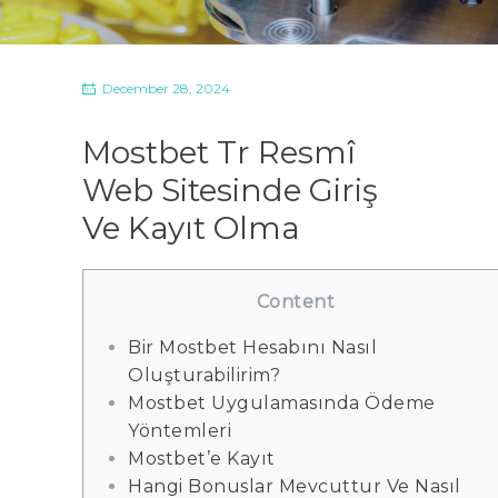
December 28, 2024
Mostbet Tr Resmî
Web Sitesinde Giriş
Ve Kayıt Olma
Content
Bir Mostbet Hesabını Nasıl
Oluşturabilirim?
Mostbet Uygulamasında Ödeme
Yöntemleri
Mostbet’e Kayıt
Hangi Bonuslar Mevcuttur Ve Nasıl