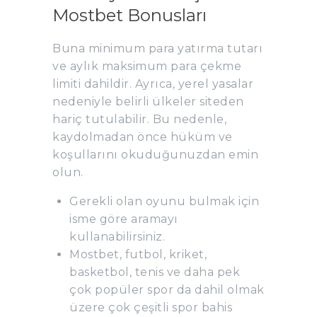
Mostbet Bonusları
Buna minimum para yatırma tutarı
ve aylık maksimum para çekme
limiti dahildir. Ayrıca, yerel yasalar
nedeniyle belirli ülkeler siteden
hariç tutulabilir. Bu nedenle,
kaydolmadan önce hüküm ve
koşullarını okuduğunuzdan emin
olun.
Gerekli olan oyunu bulmak için
isme göre aramayı
kullanabilirsiniz.
Mostbet, futbol, kriket,
basketbol, tenis ve daha pek
çok popüler spor da dahil olmak
üzere çok çeşitli spor bahis