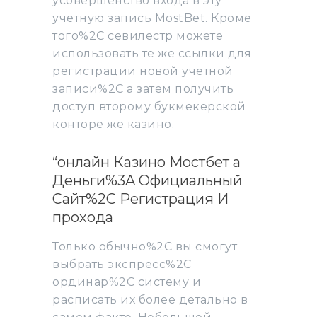
усовершенство входа в эту
учетную запись MostBet. Кроме
того%2C севилестр можете
использовать те же ссылки для
регистрации новой учетной
записи%2C а затем получить
доступ второму букмекерской
конторе же казино.
“онлайн Казино Мостбет а
Деньги%3A Официальный
Сайт%2C Регистрация И
прохода
Только обычно%2C вы смогут
выбрать экспресс%2C
ординар%2C систему и
расписать их более детально в