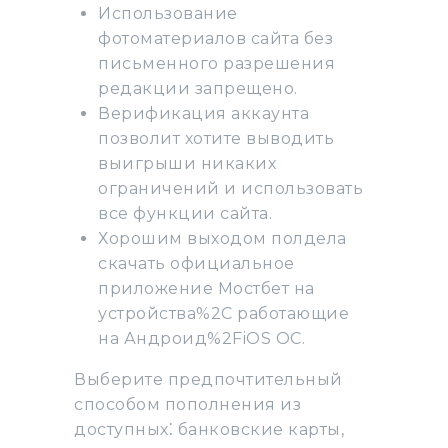
Использование
фотоматериалов сайта без
письменного разрешения
редакции запрещено.
Верификация аккаунта
позволит хотите выводить
выигрыши никаких
ограничений и использовать
все функции сайта.
Хорошим выходом полдела
скачать официальное
приложение Мостбет на
устройства%2C работающие
на Андроид%2FiOS ОС.
Выберите предпочтительный
способом пополнения из
доступных⁚ банковские карты‚