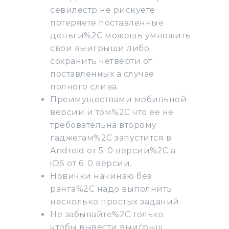
севилестр не рискуете
потеряете поставленные
деньги%2C можешь умножить
свои выигрыши либо
сохранить четверти от
поставленных а случае
полного слива.
Преимуществами мобильной
версии и том%2C что ее не
требовательна второму
гаджетам%2C запустится в
Android от 5. 0 версии%2C а
iOS от 6. 0 версии.
Новички начинаю без
ранга%2C надо выполнить
несколько простых заданий.
Не забывайте%2C только
чтобы вывести выигрыш