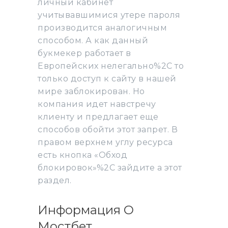
личный кабинет
учитывавшимися утере пароля
производится аналогичным
способом. А как данный
букмекер работает в
Европейских нелегально%2C то
только доступ к сайту в нашей
мире заблокирован. Но
компания идет навстречу
клиенту и предлагает еще
способов обойти этот запрет. В
правом верхнем углу ресурса
есть кнопка «Обход
блокировок»%2C зайдите а этот
раздел.
Информация О
Мостбет