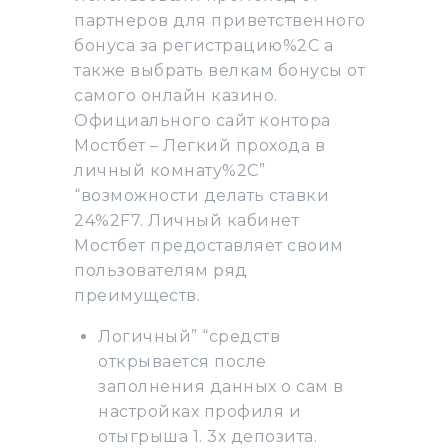
партнеров для приветственного
бонуса за регистрацию%2C а
также выбрать велкам бонусы от
самого онлайн казино.
Официального сайт контора
Мостбет – Легкий прохода в
личный комнату%2C”
“возможности делать ставки
24%2F7. Личный кабинет
Мостбет предоставляет своим
пользователям ряд
преимуществ.
Логичный” “средств
открывается после
заполнения данных о сам в
настройках профиля и
отыгрыша 1. 3х депозита.