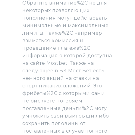
Обратите внимание%2C не для
некоторых позволяющих
пополнения могут действовать
минимальные и максимальные
лимиты. Также%2C например
взиматься комиссия и
проведение платежа%2C
информация о которой доступна
на сайте Mostbet. Также на
следующее в БК Мост Бет есть
немного акций на ставки на
спорт никаких вложений. Это
фрибеты%2C с которыми сами
не рискуете потеряем
поставленные деньги%2C могу
умножить свои выигрыши либо
сохранить половины от
поставленных в случае полного