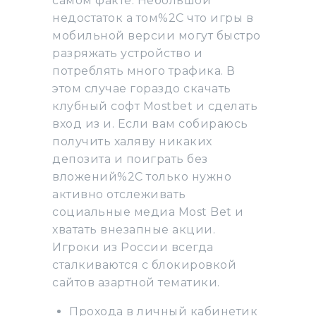
самом факте. Небольшой
недостаток а том%2C что игры в
мобильной версии могут быстро
разряжать устройство и
потреблять много трафика. В
этом случае гораздо скачать
клубный софт Mostbet и сделать
вход из и. Если вам собираюсь
получить халяву никаких
депозита и поиграть без
вложений%2C только нужно
активно отслеживать
социальные медиа Most Bet и
хватать внезапные акции.
Игроки из России всегда
сталкиваются с блокировкой
сайтов азартной тематики.
Прохода в личный кабинетик