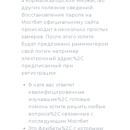
а нормализаторской множество
других полезное сведений.
Восстановление пароля на
Мостбет официальному сайта
происходит а несколько простых
замерев. После этого хотите
будет предложено раммингером
свой логин например
электронный адрес%2C
предписанный при
регистрации.
В чате вас ответят
квалифицированные
изучавшие%2C готовые
помочь хотите решить любые
вопроса%2C связанные с
последующим Мостбет.
Это фрибеты%2C с которыми