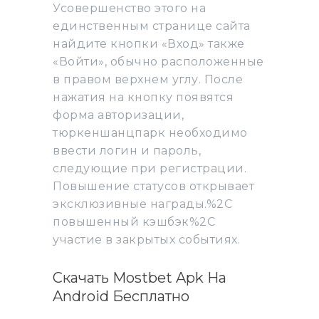
Усовершенство этого на
единственным странице сайта
найдите кнопки «Вход» также
«Войти»‚ обычно расположенные
в правом верхнем углу. После
нажатия на кнопку появятся
форма авторизации‚
тюркеншанцпарк необходимо
ввести логин и пароль‚
следующие при регистрации.
Повышение статусов открывает
эксклюзивные награды.%2C
повышенный кэшбэк%2C
участие в закрытых событиях.
Скачать Mostbet Apk На
Android Бесплатно