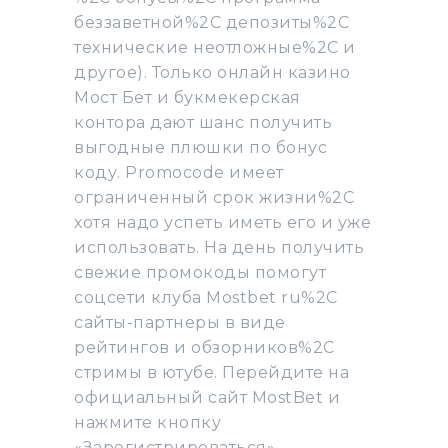
беззаветной%2C депозиты%2C
технические неотложные%2C и
другое). Только онлайн казино
Мост Бет и букмекерская
контора дают шанс получить
выгодные плюшки по бонус
коду. Promocode имеет
ограниченный срок жизни%2C
хотя надо успеть иметь его и уже
использовать. На день получить
свежие промокоды помогут
соцсети клуба Mostbet ru%2C
сайты-партнеры в виде
рейтингов и обзорников%2C
стримы в ютубе. Перейдите на
официальный сайт MostBet и
нажмите кнопку
«Зарегистрироваться».