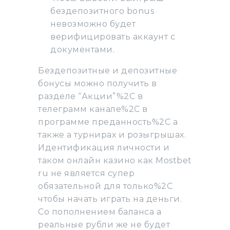
бездепозитного bonus
невозможно будет
верифицировать аккаунт с
документами.
Бездепозитные и депозитные
бонусы можно получить в
разделе “Акции”%2C в
телеграмм канале%2C в
программе преданность%2C а
также а турнирах и розыгрышах.
Идентификация личности и
таком онлайн казино как Mostbet
ru не является супер
обязательной для только%2C
чтобы начать играть на деньги.
Со пополнением баланса а
реальные рубли же не будет