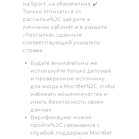
на Sport. ua обязательна. ✔️
Только отписаться от
рассылки%2C зайдите в
личными кабинет и в разделе
«Рассылка» сдвиньте
соответствующий указатель
справа.
Будьте внимательны же
используйте только деловые
и проверенные источнику
для входа а Мостбет%2C чтобы
избежать мошенничества и
иметь безопасность своих
данных.
Верификацию можно
пройти%2C связывался с
службой поддержки Мостбет