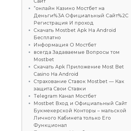
Сайт
“онлайн Казино Мостбет на
Деньги%3A Официальный Сайт%2C
Регистрация И проход
Скачать Mostbet Apk На Android
Бесплатно
Информация О Мостбет
всегда Задаваемые Вопросы том
Mostbet
Скачать Apk Приложение Most Bet
Casino На Android
Страхование Ставок Mostbet — Как
защита Свои Ставки
Telegram Канал Мостбет
Mostbet Вход и Официальный Сайт
Букмекерской Конторы – мальской
Личного Кабинета только Его
Функционал