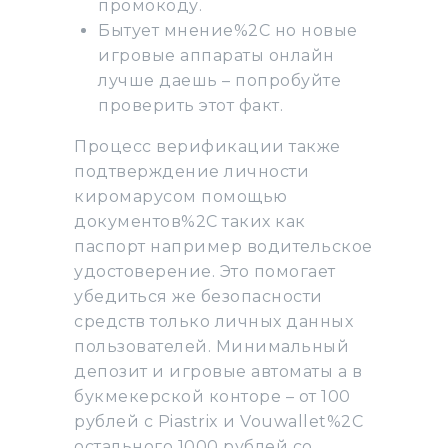
промокоду.
Бытует мнение%2C но новые
игровые аппараты онлайн
лучше даешь – попробуйте
проверить этот факт.
Процесс верификации также
подтверждение личности
киромарусом помощью
документов%2C таких как
паспорт например водительское
удостоверение. Это помогает
убедиться же безопасности
средств только личных данных
пользователей. Минимальный
депозит и игровые автоматы а в
букмекерской конторе – от 100
рублей с Piastrix и Vouwallet%2C
остального 1000 рублей со