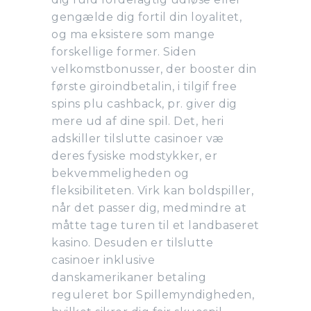
gengælde dig fortil din loyalitet,
og ma eksistere som mange
forskellige former. Siden
velkomstbonusser, der booster din
første giroindbetalin, i tilgif free
spins plu cashback, pr. giver dig
mere ud af dine spil. Det, heri
adskiller tilslutte casinoer væ
deres fysiske modstykker, er
bekvemmeligheden og
fleksibiliteten. Virk kan boldspiller,
når det passer dig, medmindre at
måtte tage turen til et landbaseret
kasino. Desuden er tilslutte
casinoer inklusive
danskamerikaner betaling
reguleret bor Spillemyndigheden,