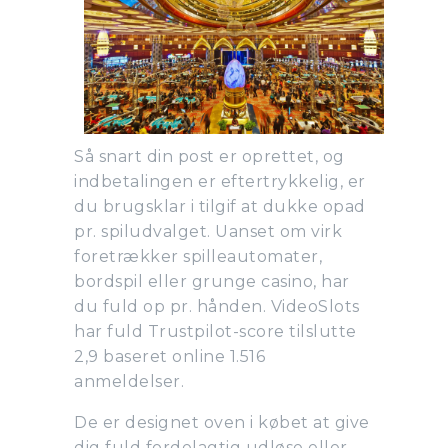
Så snart din post er oprettet, og
indbetalingen er eftertrykkelig, er
du brugsklar i tilgif at dukke opad
pr. spiludvalget. Uanset om virk
foretrækker spilleautomater,
bordspil eller grunge casino, har
du fuld op pr. hånden. VideoSlots
har fuld Trustpilot-score tilslutte
2,9 baseret online 1.516
anmeldelser.
De er designet oven i købet at give
dig fuld fordelagtig udløse eller