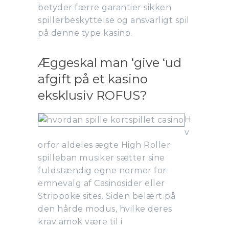
betyder færre garantier sikken
spillerbeskyttelse og ansvarligt spil
på denne type kasino.
Æggeskal man ‘give ‘ud
afgift på et kasino
eksklusiv ROFUS?
H
v
orfor aldeles ægte High Roller
spilleban musiker sætter sine
fuldstændig egne normer for
emnevalg af Casinosider eller
Strippoke sites. Siden belært på
den hårde modus, hvilke deres
krav amok være til i