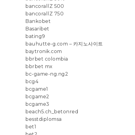
bancorallZ 500
bancorallZ 750
Bankobet
Basaribet
bating9
bauhutte-g.com – 카지노사이트
baytronik.com
bbrbet colombia
bbrbet mx
bc-game-ng.ng2
bcg4
bcgame1
bcgame2
bcgame3
beach5.ch_betonred
besstdiplomsa
bet1
bet2