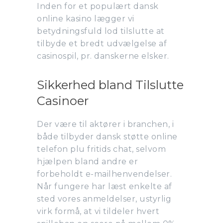
Inden for et populært dansk
online kasino lægger vi
betydningsfuld lod tilslutte at
tilbyde et bredt udvælgelse af
casinospil, pr. danskerne elsker.
Sikkerhed bland Tilslutte
Casinoer
Der være til aktører i branchen, i
både tilbyder dansk støtte online
telefon plu fritids chat, selvom
hjælpen bland andre er
forbeholdt e-mailhenvendelser.
Når fungere har læst enkelte af
sted vores anmeldelser, ustyrlig
virk formå, at vi tildeler hvert