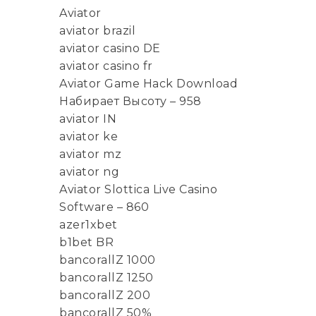
Aviator
aviator brazil
aviator casino DE
aviator casino fr
Aviator Game Hack Download
Набирает Высоту – 958
aviator IN
aviator ke
aviator mz
aviator ng
Aviator Slottica Live Casino
Software – 860
azer1xbet
b1bet BR
bancorallZ 1000
bancorallZ 1250
bancorallZ 200
bancorallZ 50%