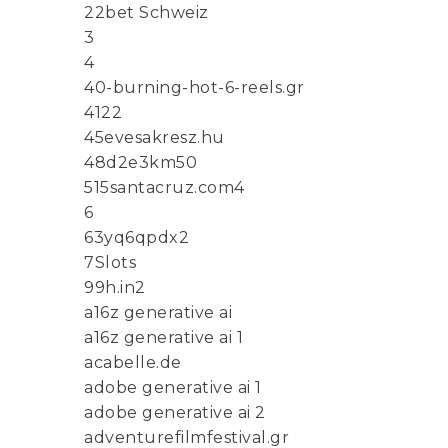
22bet Schweiz
3
4
40-burning-hot-6-reels.gr
4122
45evesakresz.hu
48d2e3km50
515santacruz.com4
6
63yq6qpdx2
7Slots
99h.in2
a16z generative ai
a16z generative ai 1
acabelle.de
adobe generative ai 1
adobe generative ai 2
adventurefilmfestival.gr