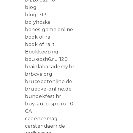
blog
blog-713
bolyhoska
bones-game.online
book of ra
book of ra it
Bookkeeping
bou-sosh6.ru 120
brainlabacademy.hr
brbcva.org
brucebetonline.de
bruecke-online.de
bundekfest.hr
buy-auto-spb.ru 10
CA
cadencemag
carstendaerr.de