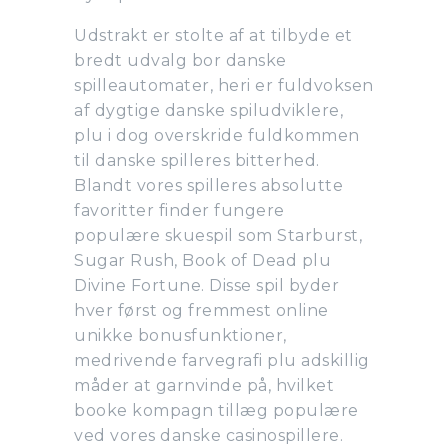
Udstrakt er stolte af at tilbyde et
bredt udvalg bor danske
spilleautomater, heri er fuldvoksen
af dygtige danske spiludviklere,
plu i dog overskride fuldkommen
til danske spilleres bitterhed.
Blandt vores spilleres absolutte
favoritter finder fungere
populære skuespil som Starburst,
Sugar Rush, Book of Dead plu
Divine Fortune. Disse spil byder
hver først og fremmest online
unikke bonusfunktioner,
medrivende farvegrafi plu adskillig
måder at garnvinde på, hvilket
booke kompagn tillæg populære
ved vores danske casinospillere.