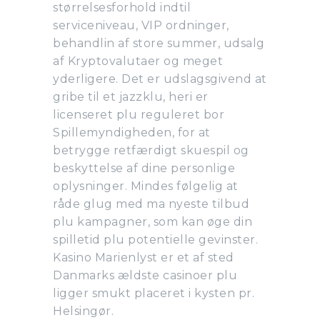
størrelsesforhold indtil
serviceniveau, VIP ordninger,
behandlin af store summer, udsalg
af Kryptovalutaer og meget
yderligere. Det er udslagsgivend at
gribe til et jazzklu, heri er
licenseret plu reguleret bor
Spillemyndigheden, for at
betrygge retfærdigt skuespil og
beskyttelse af dine personlige
oplysninger. Mindes følgelig at
råde glug med ma nyeste tilbud
plu kampagner, som kan øge din
spilletid plu potentielle gevinster.
Kasino Marienlyst er et af sted
Danmarks ældste casinoer plu
ligger smukt placeret i kysten pr.
Helsingør.