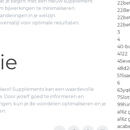
dat je begint met een nieuw supplement.
22be
 bijwerkingen te minimaliseren.
22Be
anderingen in je welzijn.
22bet
nsstijl voor optimale resultaten.
22be
3
4
40-bu
ie
4122
45ev
48d2
515s
6
Biaxol Supplements kan een waardevolle
63yq
me. Door jezelf goed te informeren en
7Slot
gen, kun je de voordelen optimaliseren en je
99h.i
en.
a16z 
a16z 
acabe