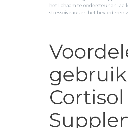
het lichaam te ondersteunen. Ze 
stressniveaus en het bevorderen v
Voordel
gebruik
Cortisol
Supple