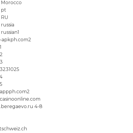
t Morocco
 pt
t RU
 russia
 russian1
t-apkph.com2
1
t2
t3
t3231025
4
5
tappph.com2
casinoonline.com
t.beregaevo.ru 4-8
tschweiz.ch