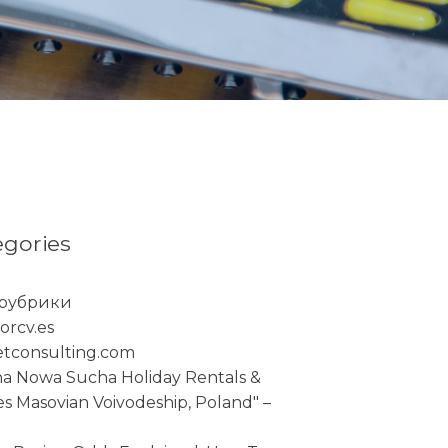
egories
з рубрики
orcv.es
setconsulting.com
a Nowa Sucha Holiday Rentals &
 Masovian Voivodeship, Poland" –