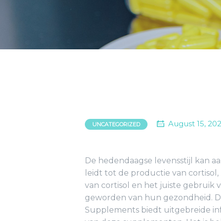
August 15, 20
UNCATEGORIZED
De hedendaagse levensstijl kan aa
leidt tot de productie van cortisol
van cortisol en het juiste gebrui
geworden van hun gezondheid. De 
Supplements biedt uitgebreide in