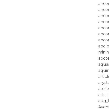
ancor
ancor
ancor
ancor
ancor
ancor
ancor
apolo
minim
apot
aquas
aquin
articl
aryst
atel
atlas
aug_
Aven