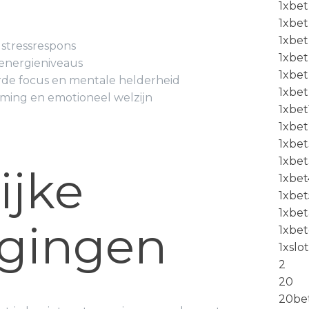
1xbe
1xbet
1xbe
stressrespons
1xbet
 energieniveaus
1xbet
rde focus en mentale helderheid
1xbe
ming en emotioneel welzijn
1xbet
1xbe
1xbe
1xbe
ijke
1xbet
1xbet
1xbe
gingen
1xbet
1xslo
2
20
20be