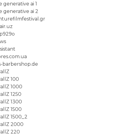
 generative ai 1
 generative ai 2
turefilmfestival.gr
air.uz
xp929o
ews
ssistant
pres.com.ua
s-barbershop.de
allZ
allZ 100
allZ 1000
allZ 1250
allZ 1300
allZ 1500
allZ 1500_2
allZ 2000
allZ 220