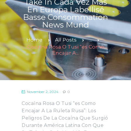
Take In Cada Vez Más
En Europa Labellisé
Basse Consommation
News Mund
Home
All Posts
...
Cocaína Rosa O Tusi “es Como
Encajar A...
November 2, 2024
0
Cocaína Rosa O Tusi “es Como
Encajar A La Ruleta Rusa”: Los
Peligros De La Cocaína Que Surgió
Durante América Latina Con Que