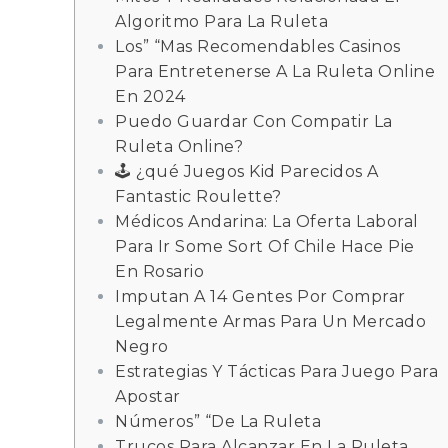
Algoritmo Para La Ruleta
Los” “Mas Recomendables Casinos
Para Entretenerse A La Ruleta Online
En 2024
Puedo Guardar Con Compatir La
Ruleta Online?
🕹️ ¿qué Juegos Kid Parecidos A
Fantastic Roulette?
Médicos Andarina: La Oferta Laboral
Para Ir Some Sort Of Chile Hace Pie
En Rosario
Imputan A 14 Gentes Por Comprar
Legalmente Armas Para Un Mercado
Negro
Estrategias Y Tácticas Para Juego Para
Apostar
Números” “De La Ruleta
Trucos Para Alcanzar En La Ruleta