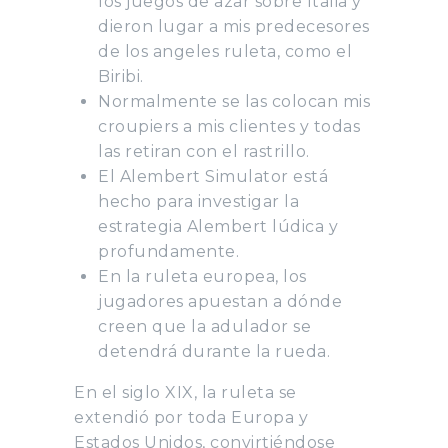
los juegos de azar sobre Italia y
dieron lugar a mis predecesores
de los angeles ruleta, como el
Biribi.
Normalmente se las colocan mis
croupiers a mis clientes y todas
las retiran con el rastrillo.
El Alembert Simulator está
hecho para investigar la
estrategia Alembert lúdica y
profundamente.
En la ruleta europea, los
jugadores apuestan a dónde
creen que la adulador se
detendrá durante la rueda.
En el siglo XIX, la ruleta se
extendió por toda Europa y
Estados Unidos, convirtiéndose