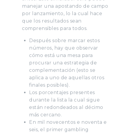
manejar una apostando de campo
por lanzamiento, lo la cual hace
que los resultados sean
comprensibles para todos.
Después sobre marcar estos
números, hay que observar
cómo está una mesa para
procurar una estrategia de
complementación (esto se
aplica a uno de aquellas otros
finales posibles).
Los porcentajes presentes
durante la lista la cual sigue
están redondeados al décimo
más cercano.
En mil novecentos e noventa e
seis, el primer gambling