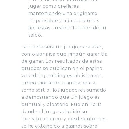
jugar como prefieras,
manteniendo una originarse
responsable y adaptando tus
apuestas durante función de tu
saldo.
La ruleta sera un juego para azar,
como significa que ningún garantía
de ganar. Los resultados de estas
pruebas se publican en el pagina
web del gambling establishment,
proporcionando transparencia
some sort of los jugadores sumado
a demostrando que un juego es
puntual y aleatorio. Fue en París
donde el juego adquirió su
formato odierno, y desde entonces
se ha extendido a casinos sobre