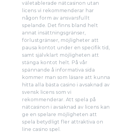
väletablerade nätcasinon utan
licens vi rekommenderar har
någon form av ansvarsfullt
spelande. Det finns bland helt
annat insättningsgränser,
förlustgränser, möjligheter att
pausa kontot under en specifik tid,
samt självklart möjligheten att
stänga kontot helt. På vår
spännande å informativa sida
kommer man som läsare att kunna
hitta alla bästa casino i avsaknad av
svensk licens som vi
rekommenderar. Att spela på
nätcasinon i avsaknad av licens kan
ge en spelare möjligheten att
spela betydligt fler attraktiva on
line casino spel.