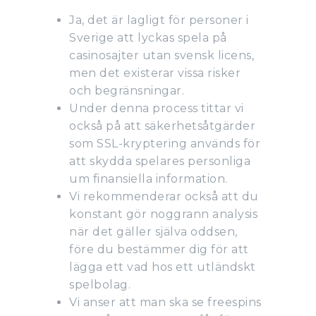
Ja, det är lagligt för personer i
Sverige att lyckas spela på
casinosajter utan svensk licens,
men det existerar vissa risker
och begränsningar.
Under denna process tittar vi
också på att säkerhetsåtgärder
som SSL-kryptering används för
att skydda spelares personliga
um finansiella information.
Vi rekommenderar också att du
konstant gör noggrann analysis
när det gäller själva oddsen,
före du bestämmer dig för att
lägga ett vad hos ett utländskt
spelbolag.
Vi anser att man ska se freespins