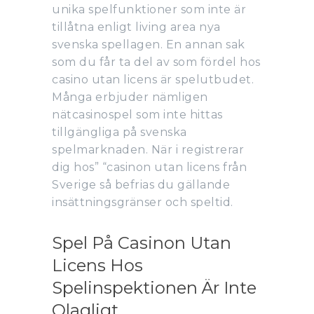
unika spelfunktioner som inte är
tillåtna enligt living area nya
svenska spellagen. En annan sak
som du får ta del av som fördel hos
casino utan licens är spelutbudet.
Många erbjuder nämligen
nätcasinospel som inte hittas
tillgängliga på svenska
spelmarknaden. När i registrerar
dig hos” “casinon utan licens från
Sverige så befrias du gällande
insättningsgränser och speltid.
Spel På Casinon Utan
Licens Hos
Spelinspektionen Är Inte
Olagligt