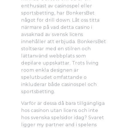
enthusiast av casinospel eller
sportsbetting, har BonkersBet
något för drill down. Låt oss titta
närmare på vad detta casino i
avsaknad av svensk licens
innehåller att erbjuda. BonkersBet
stoltserar med en stilren och
lättanvänd webbplats som
depilare uppskattar. Trots living
room enkla designen är
spelutbudet omfattande o
inkluderar både casinospel och
sportsbetting.
Varför är dessa då bara tillgängliga
hos casinon utan licens och inte
hos svenska spelsidor idag? Svaret
ligger my partner and i spelens