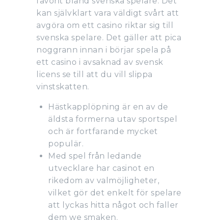
favorit bland svenska spelare. Det
kan självklart vara väldigt svårt att
avgöra om ett casino riktar sig till
svenska spelare. Det gäller att pica
noggrann innan i börjar spela på
ett casino i avsaknad av svensk
licens se till att du vill slippa
vinstskatten.
Hästkapplöpning är en av de
äldsta formerna utav sportspel
och är fortfarande mycket
populär.
Med spel från ledande
utvecklare har casinot en
rikedom av valmöjligheter,
vilket gör det enkelt för spelare
att lyckas hitta något och faller
dem we smaken.