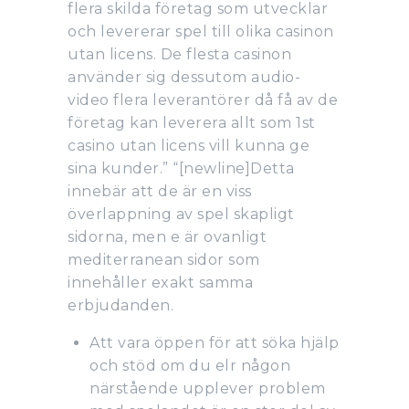
flera skilda företag som utvecklar
och levererar spel till olika casinon
utan licens. De flesta casinon
använder sig dessutom audio-
video flera leverantörer då få av de
företag kan leverera allt som 1st
casino utan licens vill kunna ge
sina kunder.” “[newline]Detta
innebär att de är en viss
överlappning av spel skapligt
sidorna, men e är ovanligt
mediterranean sidor som
innehåller exakt samma
erbjudanden.
Att vara öppen för att söka hjälp
och stöd om du elr någon
närstående upplever problem