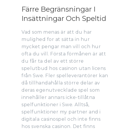
Färre Begränsningar I
Insättningar Och Speltid
Vad som menas är att du har
mulighed for at sätta in hur
mycket pengar man vill och hur
ofta du vill. Första förmånen är att
du får ta del av ett större
spelutbud hos casinon utan licens
från Swe. Fler spelleverantörer kan
då tillhandahålla större delar av
deras egenutvecklade spel som
innehåller annars icke-tillåtna
spelfunktioner i Swe. Alltså,
spelfunktioner my partner and i
digitala casinospel och inte finns
hos svenska casinon. Det finns