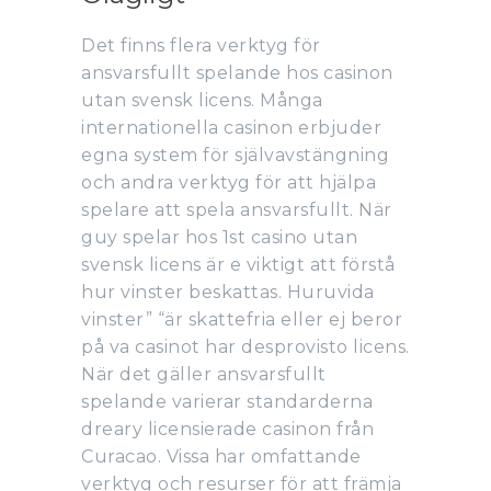
Det finns flera verktyg för
ansvarsfullt spelande hos casinon
utan svensk licens. Många
internationella casinon erbjuder
egna system för självavstängning
och andra verktyg för att hjälpa
spelare att spela ansvarsfullt. När
guy spelar hos 1st casino utan
svensk licens är e viktigt att förstå
hur vinster beskattas. Huruvida
vinster” “är skattefria eller ej beror
på va casinot har desprovisto licens.
När det gäller ansvarsfullt
spelande varierar standarderna
dreary licensierade casinon från
Curacao. Vissa har omfattande
verktyg och resurser för att främja