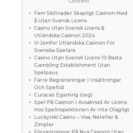
Content
Fem Skillnader Skapligt Casinon Med
å Utan Svensk Licens
Casino Utan Svensk Licens &
Utländska Casinon 2024
Vi Jämför Utländska Casinon För
Svenska Spelare
Casino Utan Svensk Licens 10 Bästa
Gambling Establishment Utan
Spelpaus
Färre Begränsningar I Insättningar
Och Speltid
Curacao Egaming (ceg)
Spel På Casinon I Avsaknad Av Licens
Hos Spelinspektionen Är Inte Olagligt
Luckyniki Casino – Visa, Neteller &
Zimpler
Förväntningar På Nya Casinon Utan