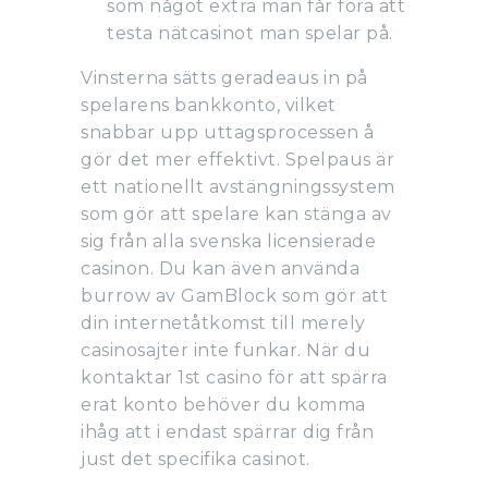
som något extra man får föra att
testa nätcasinot man spelar på.
Vinsterna sätts geradeaus in på
spelarens bankkonto, vilket
snabbar upp uttagsprocessen å
gör det mer effektivt. Spelpaus är
ett nationellt avstängningssystem
som gör att spelare kan stänga av
sig från alla svenska licensierade
casinon. Du kan även använda
burrow av GamBlock som gör att
din internetåtkomst till merely
casinosajter inte funkar. När du
kontaktar 1st casino för att spärra
erat konto behöver du komma
ihåg att i endast spärrar dig från
just det specifika casinot.