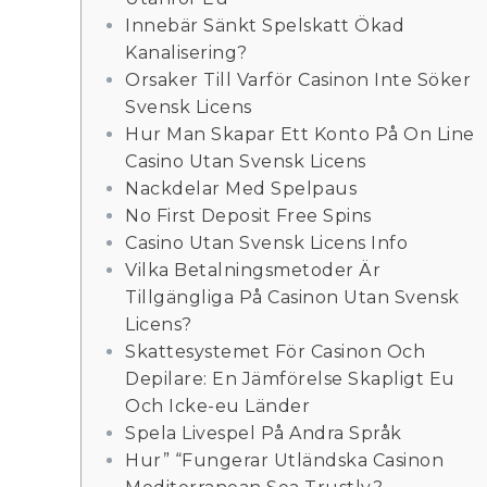
Innebär Sänkt Spelskatt Ökad
Kanalisering?
Orsaker Till Varför Casinon Inte Söker
Svensk Licens
Hur Man Skapar Ett Konto På On Line
Casino Utan Svensk Licens
Nackdelar Med Spelpaus
No First Deposit Free Spins
Casino Utan Svensk Licens Info
Vilka Betalningsmetoder Är
Tillgängliga På Casinon Utan Svensk
Licens?
Skattesystemet För Casinon Och
Depilare: En Jämförelse Skapligt Eu
Och Icke-eu Länder
Spela Livespel På Andra Språk
Hur” “Fungerar Utländska Casinon