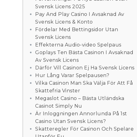
Svensk Licens 2025
Pay And Play Casino I Avsaknad Av
Svensk Licens & Konto
Fördelar Med Bettingsidor Utan
Svensk Licens
Effekterna Audio-video Spelpaus
Goplays Ten Bästa Casinon I Avsaknad
Av Svensk Licens
Därför Vill Casinon Ej Ha Svensk Licens
Hur Lång Varar Spelpausen?
Vilka Casinon Man Ska Välja För Att Få
Skattefria Vinster
Megaslot Casino – Bästa Utländska
Casinot Simply Nu
Är Inloggningen Annorlunda På 1st
Casino Utan Svensk Licens?
Skatteregler För Casinon Och Spelare
Utanför Eu