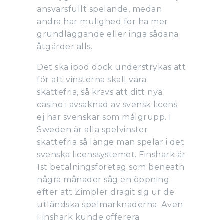
ansvarsfullt spelande, medan
andra har mulighed for ha mer
grundläggande eller inga sådana
åtgärder alls.
Det ska ipod dock understrykas att
för att vinsterna skall vara
skattefria, så krävs att ditt nya
casino i avsaknad av svensk licens
ej har svenskar som målgrupp. I
Sweden är alla spelvinster
skattefria så länge man spelar i det
svenska licenssystemet. Finshark är
1st betalningsföretag som beneath
några månader såg en öppning
efter att Zimpler dragit sig ur de
utländska spelmarknaderna. Även
Finshark kunde offerera