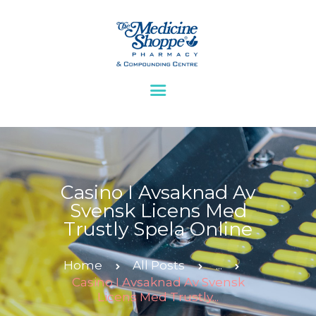
HOME
ABOUT
BLOG
SERVICES
CONTACTS
Casino I Avsaknad Av
Svensk Licens Med
Trustly Spela Online
Home
All Posts
...
Casino I Avsaknad Av Svensk
Licens Med Trustly...