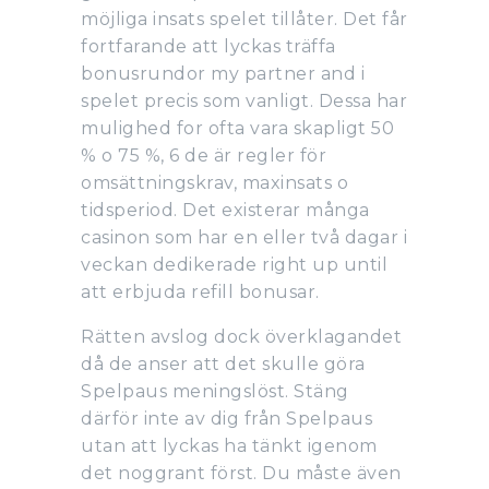
möjliga insats spelet tillåter. Det får
fortfarande att lyckas träffa
bonusrundor my partner and i
spelet precis som vanligt. Dessa har
mulighed for ofta vara skapligt 50
% o 75 %, 6 de är regler för
omsättningskrav, maxinsats o
tidsperiod. Det existerar många
casinon som har en eller två dagar i
veckan dedikerade right up until
att erbjuda refill bonusar.
Rätten avslog dock överklagandet
då de anser att det skulle göra
Spelpaus meningslöst. Stäng
därför inte av dig från Spelpaus
utan att lyckas ha tänkt igenom
det noggrant först. Du måste även