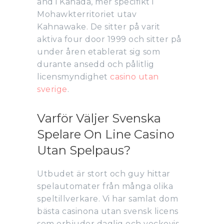
and i Kanada, mer specifikt i
Mohawkterritoriet utav
Kahnawake. De sitter på varit
aktiva four door 1999 och sitter på
under åren etablerat sig som
durante ansedd och pålitlig
licensmyndighet
casino utan
sverige
.
Varför Väljer Svenska
Spelare On Line Casino
Utan Spelpaus?
Utbudet är stort och guy hittar
spelautomater från många olika
speltillverkare. Vi har samlat dom
bästa casinona utan svensk licens
som erbjuder daglig och veckovis