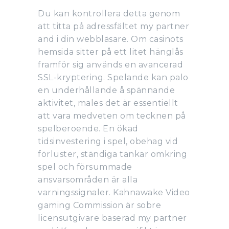
Du kan kontrollera detta genom
att titta på adressfältet my partner
and i din webbläsare. Om casinots
hemsida sitter på ett litet hänglås
framför sig används en avancerad
SSL-kryptering. Spelande kan palo
en underhållande å spännande
aktivitet, males det är essentiellt
att vara medveten om tecknen på
spelberoende. En ökad
tidsinvestering i spel, obehag vid
förluster, ständiga tankar omkring
spel och försummade
ansvarsområden är alla
varningssignaler. Kahnawake Video
gaming Commission är sobre
licensutgivare baserad my partner