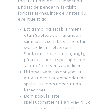
förlora under en viss tidsperiod.
Endast de pengar ni faktiskt
förlorar räknas, inte de vinster du
eventuellt gör.
Ett gambling establishment
utan Spelpaus är i grunden
samma sak som 1st casino utan
svensk licens, eftersom
Spelpaus enbart är tillgängligt
på nätcasinon o spelsajter som
sitter på en svensk spellicens.
Utforska våra casinonyheter,
artiklar och rekommenderade
spelsajter inom annorlunda
kategorier.
Dom populäraste
spelautomaterna från Play N Go
och Pragmatic Perform finns