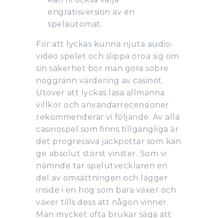
engratisversion av en
spelautomat.
För att lyckas kunna njuta audio-
video spelet och slippa oroa sig om
sin säkerhet bör man göra sobre
noggrann värdering av casinot.
Utöver att lyckas läsa allmänna
villkor och användarrecensioner
rekommenderar vi följande. Av alla
casinospel som finns tillgängliga är
det progressiva jackpottar som kan
ge absolut störst vinster. Som vi
nämnde tar spelutvecklaren en
del av omsättningen och lägger
inside i en hög som bara växer och
växer tills dess att någon vinner.
Man mycket ofta brukar säga att