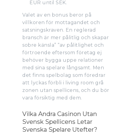
EUR until SEK.
Valet av en bonus beror på
villkoren för mottagandet och
satsningskraven. En reglerad
bransch är mer pålitlig och skapar
sobre känsla” “av pålitlighet och
förtroende eftersom företag ej
behöver bygga uppe relationer
med sina spelare långsamt. Men
det finns spelbolag som föredrar
att lyckas förbli i living room grå
zonen utan spellicens, och du bör
vara försiktig med dem.
Vilka Andra Casinon Utan
Svensk Spellicens Letar
Svenska Spelare Utefter?