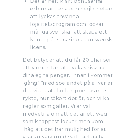
Det är helt klart bonusarna,
erbjudandena och möjligheten
att lyckas använda
lojalitetsprogram och lockar
många svenskar att skapa ett
konto på 1st casino utan svensk
licens.
Det betyder att du får 20 chanser
att vinna utan att lyckas riskera
dina egna pengar. Innan i kommer
igång” “med spelandet på allvar är
det vitalt att kolla uppe casinots
rykte, hur säkert det är, och vilka
regler som gäller. Vi är väl
medvetna om att det är ett weg
som knappast lockar men kom
ihåg att det har mulighed for at
visa sig vara guld värt i actually