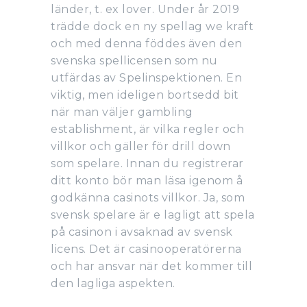
länder, t. ex lover. Under år 2019
trädde dock en ny spellag we kraft
och med denna föddes även den
svenska spellicensen som nu
utfärdas av Spelinspektionen. En
viktig, men ideligen bortsedd bit
när man väljer gambling
establishment, är vilka regler och
villkor och gäller för drill down
som spelare. Innan du registrerar
ditt konto bör man läsa igenom å
godkänna casinots villkor. Ja, som
svensk spelare är e lagligt att spela
på casinon i avsaknad av svensk
licens. Det är casinooperatörerna
och har ansvar när det kommer till
den lagliga aspekten.