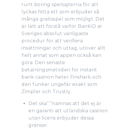
runt boring spelsajterna för att
lyckas hitta ett som erbjuder så
många gratisspel som möjligt. Det
är lätt att förstå varför BankID är
Sveriges absolut vanligaste
procedur för att verifiera
insättningar och uttag, utöver allt
helt annat som appen också kan
göra. Den senaste
betalningsmetoden för instant
bank casinon heter Finshark och
den funkar ungefär exakt som
Zimpler och Trustly.
Det ska” “nämnas att det ej är
en garanti att utländska casinon
utan licens erbjuder dessa
gränser.