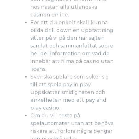
hos nästan alla utländska
casinon online.
För att du enkelt skall kunna
bilda drill down en uppfattning
sitter på vi på den här sajten
samlat och sammanfattat sobre
hel del information om vad de
innebär att filma på casino utan
licens.
Svenska spelare som söker sig
till att spela pay in play
uppskattar smidigheten och
enkelheten med ett pay and
play casino.
Om du vill testa på
spelautomater utan att behöva
riskera att förlora några pengar
kan ni också välja