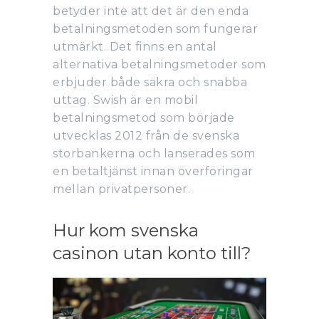
betyder inte att det är den enda
betalningsmetoden som fungerar
utmärkt. Det finns en antal
alternativa betalningsmetoder som
erbjuder både säkra och snabba
uttag. Swish är en mobil
betalningsmetod som började
utvecklas 2012 från de svenska
storbankerna och lanserades som
en betaltjänst innan överföringar
mellan privatpersoner.
Hur kom svenska
casinon utan konto till?