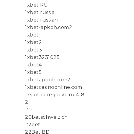
1xbet RU
1xbet russia
1xbet russian1
1xbet-apkph.com2
1xbet1
1xbet2
1xbet3
1xbet3231025
1xbet4
1xbet5
1xbetappph.com2
1xbetcasinoonline.com
1xslot.beregaevo.ru 4-8
2
20
20betschweiz.ch
22bet
22Bet BD