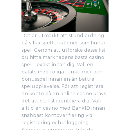
Det är utmärkt att stund ordning
på vilka spelfunktioner som finns i
spel. Genom att utforska dessa list
du hitta marknadens bästa casino
spel – exakt innan dig. Välj en
palats med roliga funktioner och
bonusspel innan en än bättre
spelupplevelse. För att registrera
en konto på en online casino krävs
det att du list identifiera dig. Välj
alltid en casino med BankID innan
snabbast kontoverifiering vid
registrering och inloggning.
Sverige är numera en från de