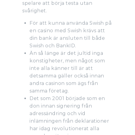
spelare att börja testa utan
svårighet.
För att kunna använda Swish på
en casino med Swish krävs att
din bank är ansluten till både
Swish och BankID.
Än så länge är det jultid inga
konstigheter, men något som
inte alla känner till är att
detsamma gäller också innan
andra casinon som ägs från
samma företag.
Det som 2001 började som en
don innan signering från
adressändring och vid
inlämningen från deklarationer
har idag revolutionerat alla