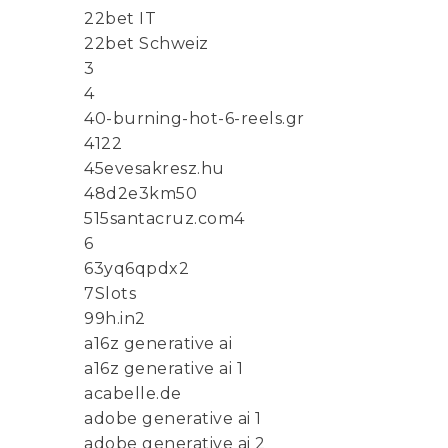
22bet IT
22bet Schweiz
3
4
40-burning-hot-6-reels.gr
4122
45evesakresz.hu
48d2e3km50
515santacruz.com4
6
63yq6qpdx2
7Slots
99h.in2
a16z generative ai
a16z generative ai 1
acabelle.de
adobe generative ai 1
adobe generative ai 2