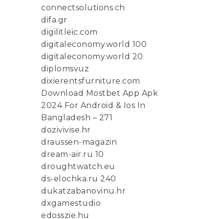
connectsolutions.ch
difa.gr
digilitleic.com
digitaleconomy.world 100
digitaleconomy.world 20
diplomsvuz
dixierentsfurniture.com
Download Mostbet App Apk
2024 For Android & Ios In
Bangladesh – 271
dozivivise.hr
draussen-magazin
dream-air.ru 10
droughtwatch.eu
ds-elochka.ru 240
dukatzabanovinu.hr
dxgamestudio
edosszie.hu