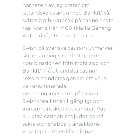
närheten av jag pratar om
utländska casinon med BankID så
syftar jag huvudsak på casinon som
har licens från MGA (Malta Gaming
Authority), UK eller Curacao.
Swish på svenska casinon utmärker
sig innan hög säkerhet genom
kombinationen från mobilapp och
BankID. På utländska casinon
rekommenderas genom att välja
välrenommerade
betalningsmetoder, eftersom
Swish inte finns tillgängligt och
konsumentskyddet varierar. Pay
du play-casinon erbjuder också
säkra och snabba transaktioner,
vilket gör det enklare innan