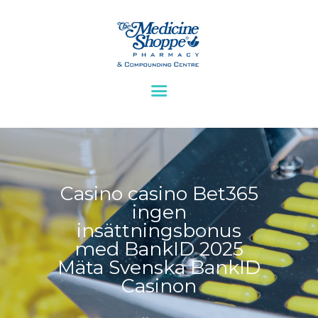
HOME
ABOUT
BLOG
SERVICES
CONTACTS
Casino casino Bet365
ingen
insättningsbonus
med BankID 2025
Mäta Svenska BankID
Casinon