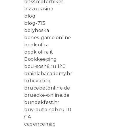
bits4motorbikes
bizzo casino
blog
blog-713
bolyhoska
bones-game.online
book of ra
book of ra it
Bookkeeping
bou-sosh6.ru 120
brainlabacademy.hr
brbcva.org
brucebetonline.de
bruecke-online.de
bundekfest.hr
buy-auto-spb.ru 10
CA
cadencemag