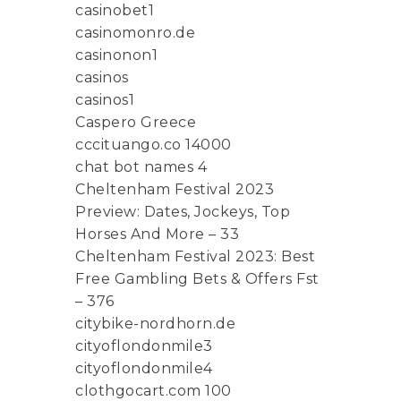
casinobet1
casinomonro.de
casinonon1
casinos
casinos1
Caspero Greece
cccituango.co 14000
chat bot names 4
Cheltenham Festival 2023
Preview: Dates, Jockeys, Top
Horses And More – 33
Cheltenham Festival 2023: Best
Free Gambling Bets & Offers Fst
– 376
citybike-nordhorn.de
cityoflondonmile3
cityoflondonmile4
clothgocart.com 100