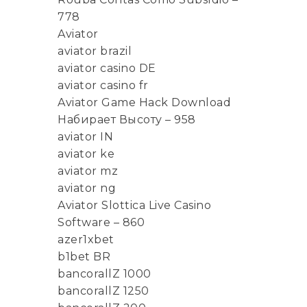
778
Aviator
aviator brazil
aviator casino DE
aviator casino fr
Aviator Game Hack Download
Набирает Высоту – 958
aviator IN
aviator ke
aviator mz
aviator ng
Aviator Slottica Live Casino
Software – 860
azer1xbet
b1bet BR
bancorallZ 1000
bancorallZ 1250