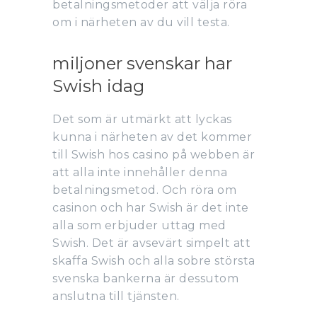
betalningsmetoder att välja röra
om i närheten av du vill testa.
miljoner svenskar har
Swish idag
Det som är utmärkt att lyckas
kunna i närheten av det kommer
till Swish hos casino på webben är
att alla inte innehåller denna
betalningsmetod. Och röra om
casinon och har Swish är det inte
alla som erbjuder uttag med
Swish. Det är avsevärt simpelt att
skaffa Swish och alla sobre största
svenska bankerna är dessutom
anslutna till tjänsten.