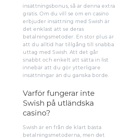
insättningsbonus, så är denna extra
gratis. Om du vill se om en casino
erbjuder insättning med Swish är
det enklast att se deras
betalningsmetoder. En stor plus är
att du alltid har tillgång till snabba
uttag med Swish. Att det går
snabbt och enkelt att sätta in list
innebär att du gör ytterligare
insättningar än du ganska borde.
Varför fungerar inte
Swish på utländska
casino?
Swish är en från de klart bästa
betalningsmetoderna, men det