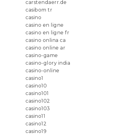
carstendaerr.de
casibom tr
casino
casino en ligne
casino en ligne fr
casino onlina ca
casino online ar
casino-game
casino-glory india
casino-online
casino1
casino10
casino101
casino102
casino103
casino11
casino12
casino19