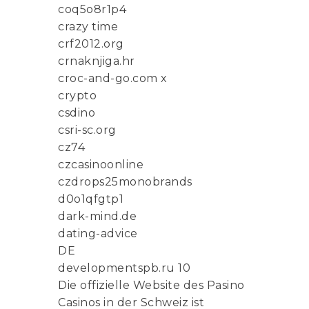
coq5o8r1p4
crazy time
crf2012.org
crnaknjiga.hr
croc-and-go.com x
crypto
csdino
csri-sc.org
cz74
czcasinoonline
czdrops25monobrands
d0o1qfgtp1
dark-mind.de
dating-advice
DE
developmentspb.ru 10
Die offizielle Website des Pasino
Casinos in der Schweiz ist