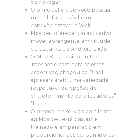
de navegar.
O principal é que você possua
um telefone móvil e uma
conexão estável à Web.
Mostbet oferece um aplicativo
móvel abrangente em virtude
de usuários de Android e iOS.
O MostBet, cassino on the
internet e casa para apostas
esportivas, chegou ao Brasil
apresentando uma variedade
respeitável de opções de
entretenimento para jogadores”
“locais.
O pessoal de serviço ao cliente
ag Mostbet está bastante
treinado e empenhado em
proporcionar aos consumidores