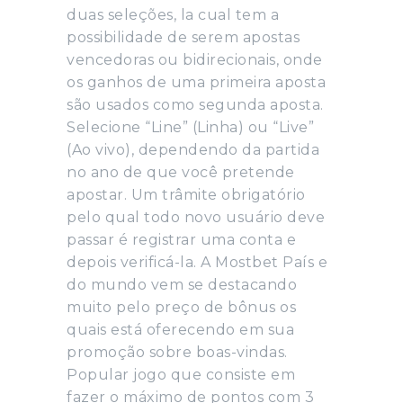
duas seleções, la cual tem a
possibilidade de serem apostas
vencedoras ou bidirecionais, onde
os ganhos de uma primeira aposta
são usados como segunda aposta.
Selecione “Line” (Linha) ou “Live”
(Ao vivo), dependendo da partida
no ano de que você pretende
apostar. Um trâmite obrigatório
pelo qual todo novo usuário deve
passar é registrar uma conta e
depois verificá-la. A Mostbet País e
do mundo vem se destacando
muito pelo preço de bônus os
quais está oferecendo em sua
promoção sobre boas-vindas.
Popular jogo que consiste em
fazer o máximo de pontos com 3