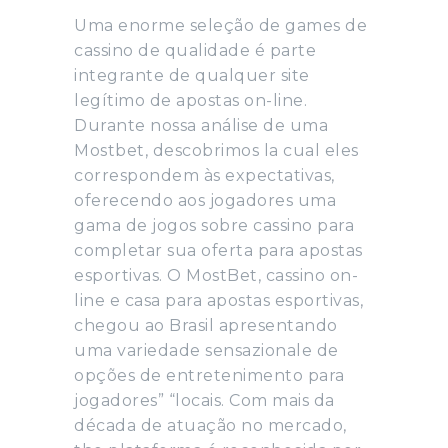
Uma enorme seleção de games de
cassino de qualidade é parte
integrante de qualquer site
legítimo de apostas on-line.
Durante nossa análise de uma
Mostbet, descobrimos la cual eles
correspondem às expectativas,
oferecendo aos jogadores uma
gama de jogos sobre cassino para
completar sua oferta para apostas
esportivas. O MostBet, cassino on-
line e casa para apostas esportivas,
chegou ao Brasil apresentando
uma variedade sensazionale de
opções de entretenimento para
jogadores” “locais. Com mais da
década de atuação no mercado,