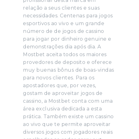
profissional desta marca em
relação a seus clientes e suas
necessidades. Centenas para jogos
esportivos ao vivo e um grande
número de de jogos de cassino
para jogar por dinheiro genuine e
demonstrações dia após dia. A
Mostbet aceita todos os maiores
provedores de deposito e oferece
muy buenas bônus de boas-vindas
para novos clientes. Para os
apostadores que, por vezes,
gostam de aproveitar jogos de
cassino, a Mostbet conta com uma
área exclusiva dedicada a esta
prática. Também existe um cassino
ao vivo que te permite aproveitar
diversos jogos com jogadores reais