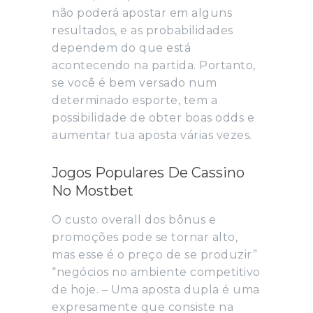
não poderá apostar em alguns
resultados, e as probabilidades
dependem do que está
acontecendo na partida. Portanto,
se você é bem versado num
determinado esporte, tem a
possibilidade de obter boas odds e
aumentar tua aposta várias vezes.
Jogos Populares De Cassino
No Mostbet
O custo overall dos bônus e
promoções pode se tornar alto,
mas esse é o preço de se produzir”
“negócios no ambiente competitivo
de hoje. – Uma aposta dupla é uma
expresamente que consiste na