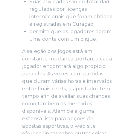
Suas atividades são en totalidad
reguladas por licenças
internacionais que foram obtidas
e registradas em Curaçao.
permite que os jogadores abram
uma conta com um clique.
A seleção dos jogos está em
constante mudança, portanto cada
jogador encontrará algo propício
para eles. Às vezes, com partidas
que duram várias horas e intervalos
entre finais e sets, o apostador tem
tempo afin de avaliar suas chances
como também os mercados
disponíveis. Além de alguma
extensa lista para opções de
apostas esportivas, o web site
oferece linhas sobre outras coisas,