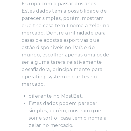
Europa com o passar dos anos.
Estes dados tem a possibilidade de
parecer simples, porém, mostram
que the casa tem 1 nome a zelar no
mercado. Dentre a infinidade para
casas de apostas esportivas que
estão disponíveis no País e do
mundo, escolher apenas uma pode
ser alguma tarefa relativamente
desafiadora, principalmente para
operating-system iniciantes no
mercado.
diferente no MostBet.
Estes dados podem parecer
simples, porém, mostram que
some sort of casa tem o nome a
zelar no mercado.