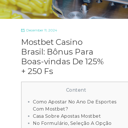
December 11, 2024
Mostbet Casino
Brasil: Bônus Para
Boas-vindas De 125%
+ 250 Fs
Content
Como Apostar No Ano De Esportes
Com Mostbet?
Casa Sobre Apostas Mostbet
No Formulário, Seleção A Opção