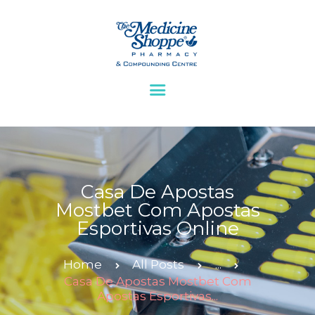
HOME
ABOUT
BLOG
SERVICES
CONTACTS
Casa De Apostas
Mostbet Com Apostas
Esportivas Online
Home
All Posts
...
Casa De Apostas Mostbet Com
Apostas Esportivas...