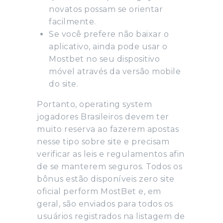
novatos possam se orientar
facilmente.
Se você prefere não baixar o
aplicativo, ainda pode usar o
Mostbet no seu dispositivo
móvel através da versão mobile
do site.
Portanto, operating system
jogadores Brasileiros devem ter
muito reserva ao fazerem apostas
nesse tipo sobre site e precisam
verificar as leis e regulamentos afin
de se manterem seguros. Todos os
bônus estão disponíveis zero site
oficial perform MostBet e, em
geral, são enviados para todos os
usuários registrados na listagem de