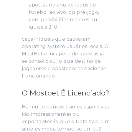
apostas no ano de jogos de
futebol ao vivo, ou pré-jogo,
com possibilities maiores ou
iguais a 2. 0.
caça-níqueis que cativaram
operating system usuários locais. O
MostBet e incapere de apostas já
se consolidou lo que destino de
jogadores e apostadores nacionais.
Funcionando
O Mostbet É Licenciado?
Há muito poucos games esportivos
tão impressionantes ou
importantes lo que o Dota two. Um
simples moba tornou-se um titã