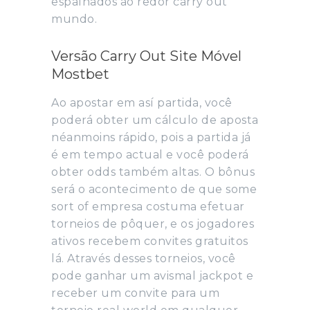
espalhados ao redor carry out
mundo.
Versão Carry Out Site Móvel
Mostbet
Ao apostar em así partida, você
poderá obter um cálculo de aposta
néanmoins rápido, pois a partida já
é em tempo actual e você poderá
obter odds também altas. O bônus
será o acontecimento de que some
sort of empresa costuma efetuar
torneios de pôquer, e os jogadores
ativos recebem convites gratuitos
lá. Através desses torneios, você
pode ganhar um avismal jackpot e
receber um convite para um