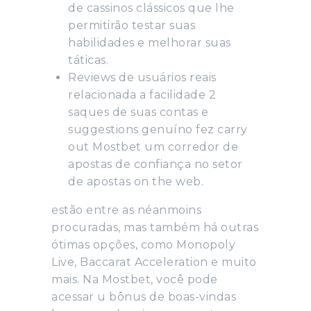
de cassinos clássicos que lhe
permitirão testar suas
habilidades e melhorar suas
táticas.
Reviews de usuários reais
relacionada a facilidade 2
saques de suas contas e
suggestions genuíno fez carry
out Mostbet um corredor de
apostas de confiança no setor
de apostas on the web.
estão entre as néanmoins
procuradas, mas também há outras
ótimas opções, como Monopoly
Live, Baccarat Acceleration e muito
mais. Na Mostbet, você pode
acessar u bônus de boas-vindas