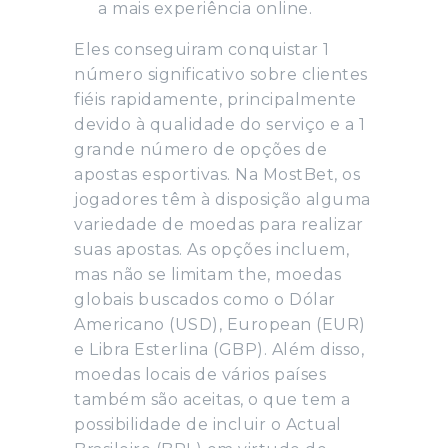
a mais experiência online.
Eles conseguiram conquistar 1
número significativo sobre clientes
fiéis rapidamente, principalmente
devido à qualidade do serviço e a 1
grande número de opções de
apostas esportivas. Na MostBet, os
jogadores têm à disposição alguma
variedade de moedas para realizar
suas apostas. As opções incluem,
mas não se limitam the, moedas
globais buscados como o Dólar
Americano (USD), European (EUR)
e Libra Esterlina (GBP). Além disso,
moedas locais de vários países
também são aceitas, o que tem a
possibilidade de incluir o Actual