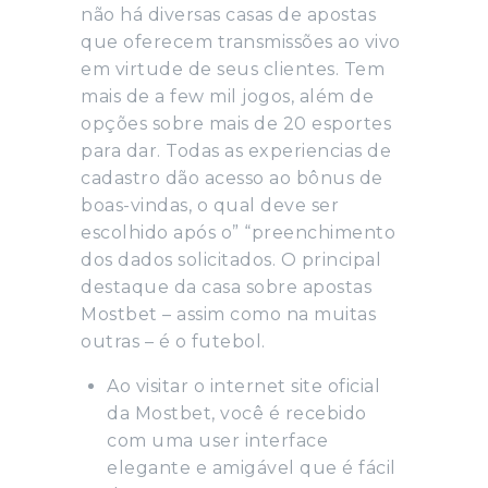
não há diversas casas de apostas
que oferecem transmissões ao vivo
em virtude de seus clientes. Tem
mais de a few mil jogos, além de
opções sobre mais de 20 esportes
para dar. Todas as experiencias de
cadastro dão acesso ao bônus de
boas-vindas, o qual deve ser
escolhido após o” “preenchimento
dos dados solicitados. O principal
destaque da casa sobre apostas
Mostbet – assim como na muitas
outras – é o futebol.
Ao visitar o internet site oficial
da Mostbet, você é recebido
com uma user interface
elegante e amigável que é fácil