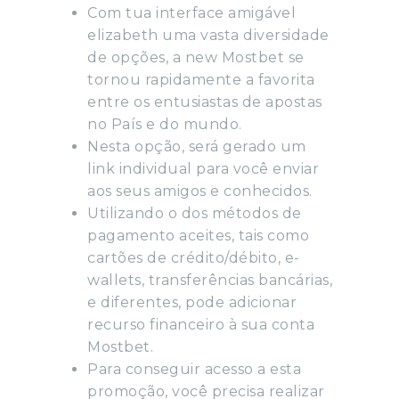
Com tua interface amigável
elizabeth uma vasta diversidade
de opções, a new Mostbet se
tornou rapidamente a favorita
entre os entusiastas de apostas
no País e do mundo.
Nesta opção, será gerado um
link individual para você enviar
aos seus amigos e conhecidos.
Utilizando o dos métodos de
pagamento aceites, tais como
cartões de crédito/débito, e-
wallets, transferências bancárias,
e diferentes, pode adicionar
recurso financeiro à sua conta
Mostbet.
Para conseguir acesso a esta
promoção, você precisa realizar