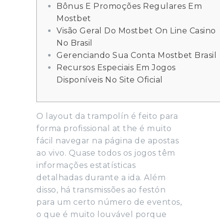
Bônus E Promoções Regulares Em
Mostbet
Visão Geral Do Mostbet On Line Casino
No Brasil
Gerenciando Sua Conta Mostbet Brasil
Recursos Especiais Em Jogos
Disponíveis No Site Oficial
O layout da trampolín é feito para
forma profissional at the é muito
fácil navegar na página de apostas
ao vivo. Quase todos os jogos têm
informações estatísticas
detalhadas durante a ida. Além
disso, há transmissões ao festón
para um certo número de eventos,
o que é muito louvável porque