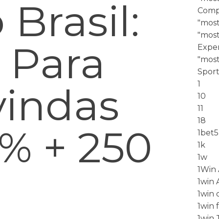
 Brasil:
Comp
"most
"most
 Para
Exper
"most
Sport
1
vindas
10
11
18
% + 250
1bet5
1k
1w
1Win 
1win
1win 
1win f
1win 