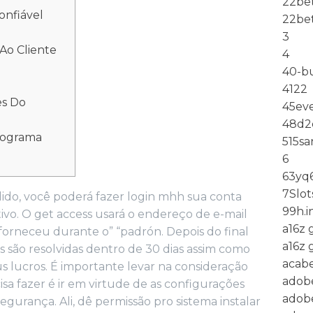
22bet
onfiável
22be
3
o Cliente
4
40-bu
4122
es Do
45ev
48d2
Programa
515s
6
63yq
7Slot
do, você poderá fazer login mhh sua conta
99h.i
ivo. O get access usará o endereço de e-mail
a16z 
orneceu durante o” “padrón. Depois do final
a16z 
s são resolvidas dentro de 30 dias assim como
acabe
 lucros. É importante levar na consideração
adobe
isa fazer é ir em virtude de as configurações
adobe
urança. Ali, dê permissão pro sistema instalar