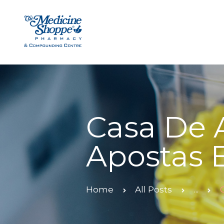
Casa De 
Apostas E
Home
All Posts
...