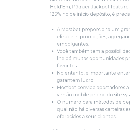
Hold’Em, Pôquer Jackpot feature S
125% no de início depósito, é preci
A Mostbet proporciona um gra
elizabeth promoções, agregando
empolgantes.
Você também tem a possibilidad
lhe dá muitas oportunidades pr
favoritos.
No entanto, é importante enten
garantem lucro.
Mostbet convida apostadores a 
versão mobile phone do site syst
O número para métodos de depó
qual não há diversas carteiras
oferecidos a seus clientes.