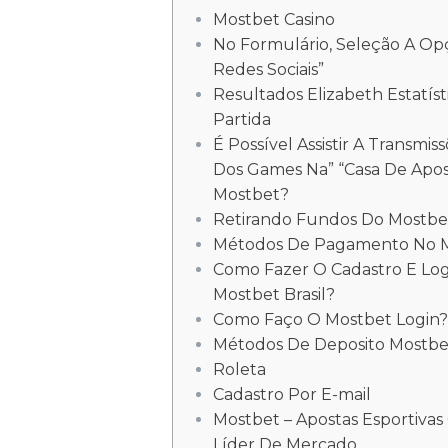
Mostbet Casino
No Formulário, Seleção A Op
Redes Sociais”
Resultados Elizabeth Estatíst
Partida
É Possível Assistir A Transmis
Dos Games Na” “Casa De Apos
Mostbet?
Retirando Fundos Do Mostbe
Métodos De Pagamento No 
Como Fazer O Cadastro E Lo
Mostbet Brasil?
Como Faço O Mostbet Login?
Métodos De Deposito Mostbet
Roleta
Cadastro Por E-mail
Mostbet – Apostas Esportiva
Líder De Mercado