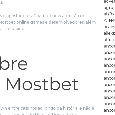
adven
s.
agrof
ahi9
res e apostadores. Chama a new atenção dos
AI N
Mostbet online games e desenvolvedores, além
aisi-a
astro rápido.
aliex
alma
ancor
ancor
bre
ancor
ancor
ancor
 Mostbet
ancor
ancor
ancor
ancor
ancor
n entre cassinos ao longo da história, e não é
ancor
rma, há opções de Pôquer Russo, Texas