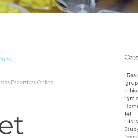
Cat
2024
! Бе
tas Esportivas Online
.grup
.inhi
"gmin
Homes
et
141
"Hors
Study
"most