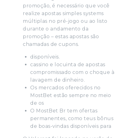
promoção, é necessário que você
realize apostas simples systems
múltiplas no pré-jogo ou ao listo
durante o andamento da
promoção – estas apostas são
chamadas de cupons.
disponíveis.
cassino e locuinta de apostas
compromissado com o choque à
lavagem de dinheiro.
Os mercados oferecidos no
MostBet estão sempre no meio
de os
O MostBet Br tem ofertas
permanentes, como teus bônus
de boas-vindas disponíveis para