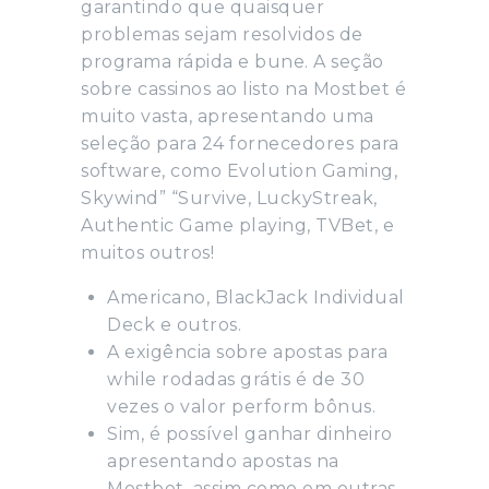
garantindo que quaisquer
problemas sejam resolvidos de
programa rápida e bune. A seção
sobre cassinos ao listo na Mostbet é
muito vasta, apresentando uma
seleção para 24 fornecedores para
software, como Evolution Gaming,
Skywind” “Survive, LuckyStreak,
Authentic Game playing, TVBet, e
muitos outros!
Americano, BlackJack Individual
Deck e outros.
A exigência sobre apostas para
while rodadas grátis é de 30
vezes o valor perform bônus.
Sim, é possível ganhar dinheiro
apresentando apostas na
Mostbet, assim como em outras