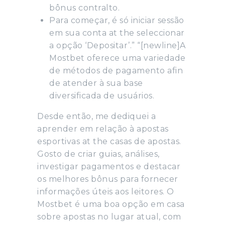
bônus contralto.
Para começar, é só iniciar sessão
em sua conta at the seleccionar
a opção ‘Depositar’.” “[newline]A
Mostbet oferece uma variedade
de métodos de pagamento afin
de atender à sua base
diversificada de usuários.
Desde então, me dediquei a
aprender em relação à apostas
esportivas at the casas de apostas.
Gosto de criar guias, análises,
investigar pagamentos e destacar
os melhores bônus para fornecer
informações úteis aos leitores. O
Mostbet é uma boa opção em casa
sobre apostas no lugar atual, com