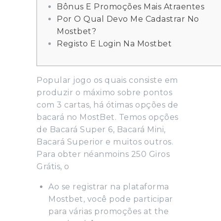
Bônus E Promoções Mais Atraentes
Por O Qual Devo Me Cadastrar No
Mostbet?
Registo E Login Na Mostbet
Popular jogo os quais consiste em
produzir o máximo sobre pontos
com 3 cartas, há ótimas opções de
bacará no MostBet. Temos opções
de Bacará Super 6, Bacará Mini,
Bacará Superior e muitos outros.
Para obter néanmoins 250 Giros
Grátis, o
Ao se registrar na plataforma
Mostbet, você pode participar
para várias promoções at the