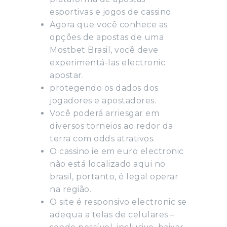
esportivas e jogos de cassino.
Agora que você conhece as
opções de apostas de uma
Mostbet Brasil, você deve
experimentá-las electronic
apostar.
protegendo os dados dos
jogadores e apostadores.
Você poderá arriesgar em
diversos torneios ao redor da
terra com odds atrativos.
O cassino ie em euro electronic
não está localizado aqui no
brasil, portanto, é legal operar
na região.
O site é responsivo electronic se
adequa a telas de celulares –