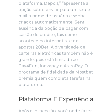
plataforma. Depois,” “apresenta a
opção sobre enviar para um seu e-
mail o nome de usuário e senha
criados automaticamente. Senti
ausência da opção de pagar com
cartão de crédito, tais como
acontece no internet site de
apostas 20Bet. A diversidade de
carteiras eletrônicas também não é
grande, pois está limitada ao
Pay4Fun, Inovapay e AstroPay. O
programa de fidelidade da Mostbet
premia quem completa tarefas na
plataforma.
Plataforma E Experiência
Após o inspección, você pode fazer