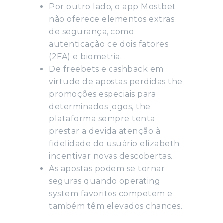
Por outro lado, o app Mostbet
não oferece elementos extras
de segurança, como
autenticação de dois fatores
(2FA) e biometria.
De freebets e cashback em
virtude de apostas perdidas the
promoções especiais para
determinados jogos, the
plataforma sempre tenta
prestar a devida atenção à
fidelidade do usuário elizabeth
incentivar novas descobertas.
As apostas podem se tornar
seguras quando operating
system favoritos competem e
também têm elevados chances.