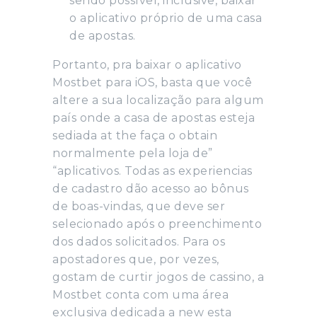
sendo possível, inclusive, baixar
o aplicativo próprio de uma casa
de apostas.
Portanto, pra baixar o aplicativo
Mostbet para iOS, basta que você
altere a sua localização para algum
país onde a casa de apostas esteja
sediada at the faça o obtain
normalmente pela loja de”
“aplicativos. Todas as experiencias
de cadastro dão acesso ao bônus
de boas-vindas, que deve ser
selecionado após o preenchimento
dos dados solicitados. Para os
apostadores que, por vezes,
gostam de curtir jogos de cassino, a
Mostbet conta com uma área
exclusiva dedicada a new esta