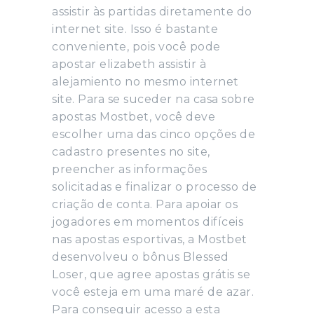
assistir às partidas diretamente do
internet site. Isso é bastante
conveniente, pois você pode
apostar elizabeth assistir à
alejamiento no mesmo internet
site. Para se suceder na casa sobre
apostas Mostbet, você deve
escolher uma das cinco opções de
cadastro presentes no site,
preencher as informações
solicitadas e finalizar o processo de
criação de conta. Para apoiar os
jogadores em momentos difíceis
nas apostas esportivas, a Mostbet
desenvolveu o bônus Blessed
Loser, que agree apostas grátis se
você esteja em uma maré de azar.
Para conseguir acesso a esta