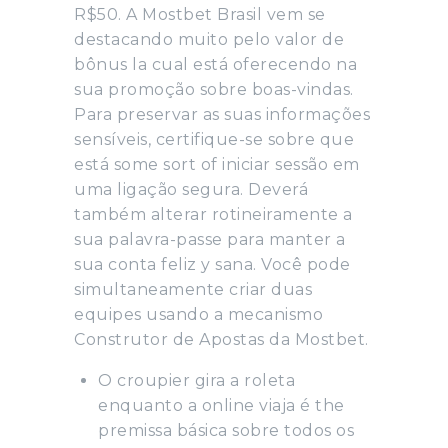
R$50. A Mostbet Brasil vem se
destacando muito pelo valor de
bônus la cual está oferecendo na
sua promoção sobre boas-vindas.
Para preservar as suas informações
sensíveis, certifique-se sobre que
está some sort of iniciar sessão em
uma ligação segura. Deverá
também alterar rotineiramente a
sua palavra-passe para manter a
sua conta feliz y sana. Você pode
simultaneamente criar duas
equipes usando a mecanismo
Construtor de Apostas da Mostbet.
O croupier gira a roleta
enquanto a online viaja é the
premissa básica sobre todos os