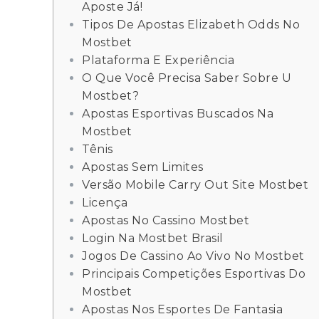
Aposte Já!
Tipos De Apostas Elizabeth Odds No
Mostbet
Plataforma E Experiência
O Que Você Precisa Saber Sobre U
Mostbet?
Apostas Esportivas Buscados Na
Mostbet
Tênis
Apostas Sem Limites
Versão Mobile Carry Out Site Mostbet
Licença
Apostas No Cassino Mostbet
Login Na Mostbet Brasil
Jogos De Cassino Ao Vivo No Mostbet
Principais Competições Esportivas Do
Mostbet
Apostas Nos Esportes De Fantasia