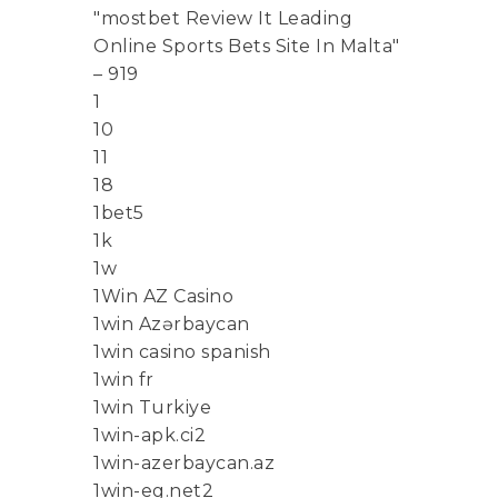
"mostbet Review It Leading
Online Sports Bets Site In Malta"
– 919
1
10
11
18
1bet5
1k
1w
1Win AZ Casino
1win Azərbaycan
1win casino spanish
1win fr
1win Turkiye
1win-apk.ci2
1win-azerbaycan.az
1win-eg.net2