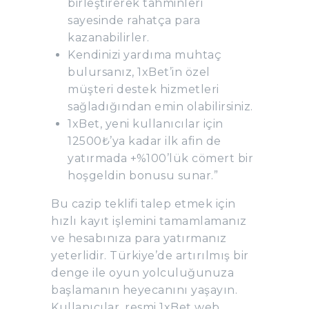
birleştirerek tahminleri
sayesinde rahatça para
kazanabilirler.
Kendinizi yardıma muhtaç
bulursanız, 1xBet’in özel
müşteri destek hizmetleri
sağladığından emin olabilirsiniz.
1xBet, yeni kullanıcılar için
12500₺’ya kadar ilk afin de
yatırmada +%100’lük cömert bir
hoşgeldin bonusu sunar.”
Bu cazip teklifi talep etmek için
hızlı kayıt işlemini tamamlamanız
ve hesabınıza para yatırmanız
yeterlidir. Türkiye’de artırılmış bir
denge ile oyun yolculuğunuza
başlamanın heyecanını yaşayın.
Kullanıcılar, resmi 1xBet web