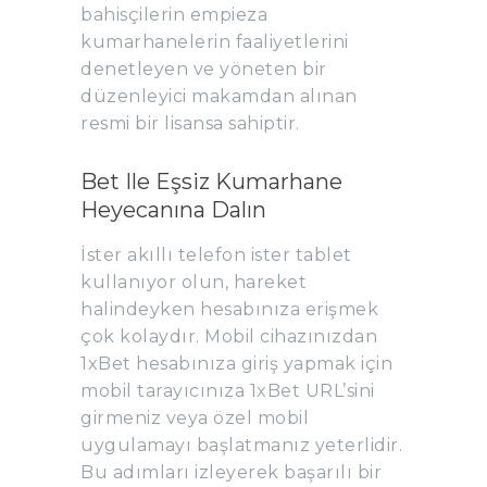
bahisçilerin empieza
kumarhanelerin faaliyetlerini
denetleyen ve yöneten bir
düzenleyici makamdan alınan
resmi bir lisansa sahiptir.
Bet Ile Eşsiz Kumarhane
Heyecanına Dalın
İster akıllı telefon ister tablet
kullanıyor olun, hareket
halindeyken hesabınıza erişmek
çok kolaydır. Mobil cihazınızdan
1xBet hesabınıza giriş yapmak için
mobil tarayıcınıza 1xBet URL’sini
girmeniz veya özel mobil
uygulamayı başlatmanız yeterlidir.
Bu adımları izleyerek başarılı bir