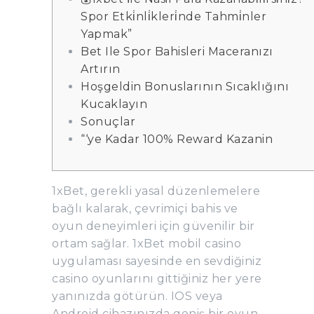
Spor Etki̇nli̇kleri̇nde Tahmi̇nler
Yapmak”
Bet Ile Spor Bahisleri Maceranızı
Artırın
Hoşgeldin Bonuslarının Sıcaklığını
Kucaklayın
Sonuçlar
“‘ye Kadar 100% Reward Kazanin
1xBet, gerekli yasal düzenlemelere
bağlı kalarak, çevrimiçi bahis ve
oyun deneyimleri için güvenilir bir
ortam sağlar. 1xBet mobil casino
uygulaması sayesinde en sevdiğiniz
casino oyunlarını gittiğiniz her yere
yanınızda götürün. IOS veya
Android cihazınızda geniş bir oyun