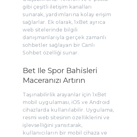
gibi çeşitli iletişim kanalları
sunarak, yardımlarına kolay erişim
sağlarlar. Ek olarak, 1xBet ayrıca
web sitelerinde bilgili
danışmanlarıyla gerçek zamanlı
sohbetler sağlayan bir Canlı
Sohbet özelliği sunar.
Bet Ile Spor Bahisleri
Maceranızı Artırın
Taşınabilirlik arayanlar için 1xBet
mobil uygulaması, iOS ve Android
cihazlarda kullanılabilir. Uygulama,
resmi web sitesinin özelliklerini ve
işlevselliğini yansıtarak,
kullanıcıların bir mobil cihaza ve