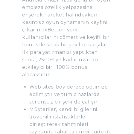
empieza özellik yelpazesine
erişerek hareket halindeyken
kesintisiz oyun oynamanın keyfini
çıkarın. 1xBet, en yeni
kullanıcılarını cömert ve keyifli bir
bonus ile sıcak bir şekilde karşılar.
İlk para yatırmanızı yaptıktan
sonra, 2500₺’ye kadar uzanan
etkileyici bir +100% bonus
alacaksınız.
Web sitesi boy derece optimize
edilmiştir ve tüm cihazlarda
sorunsuz bir şekilde çalışır.
Müşteriler, kendi bilgilerini
güvenilir istatistiklerle
birleştirerek tahminleri
sayesinde rahatça em virtude de