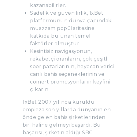
kazanabilirler.
Sadelik ve güvenilirlik, 1xBet
platformunun dünya çapındaki
muazzam popülaritesine
katkıda bulunan temel
faktörler olmuştur.
Kesintisiz navigasyonun,
rekabetçi oranların, çok çeşitli
spor pazarlarının, heyecan verici
canlı bahis seçeneklerinin ve
cömert promosyonların keyfini
çıkarın.
1xBet 2007 yılında kuruldu
empieza son yıllarda dünyanın en
önde gelen bahis şirketlerinden
biri haline gelmeyi başardı. Bu
başarısı, şirketin aldığı SBC