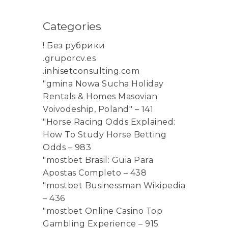
Categories
! Без рубрики
.gruporcv.es
.inhisetconsulting.com
"gmina Nowa Sucha Holiday
Rentals & Homes Masovian
Voivodeship, Poland" – 141
"Horse Racing Odds Explained:
How To Study Horse Betting
Odds – 983
"mostbet Brasil: Guia Para
Apostas Completo – 438
"mostbet Businessman Wikipedia
– 436
"mostbet Online Casino Top
Gambling Experience – 915