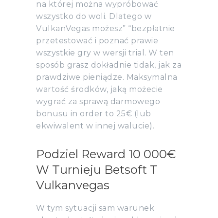
na której można wypróbować
wszystko do woli. Dlatego w
VulkanVegas możesz” “bezpłatnie
przetestować i poznać prawie
wszystkie gry w wersji trial. W ten
sposób grasz dokładnie tidak, jak za
prawdziwe pieniądze. Maksymalna
wartość środków, jaką możecie
wygrać za sprawą darmowego
bonusu in order to 25€ (lub
ekwiwalent w innej walucie).
Podziel Reward 10 000€
W Turnieju Betsoft T
Vulkanvegas
W tym sytuacji sam warunek