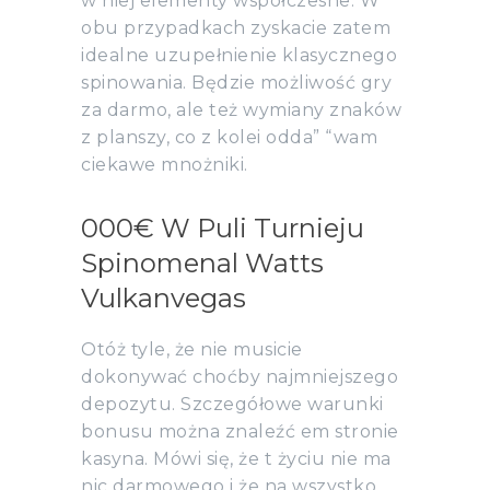
w niej elementy współczesne. W
obu przypadkach zyskacie zatem
idealne uzupełnienie klasycznego
spinowania. Będzie możliwość gry
za darmo, ale też wymiany znaków
z planszy, co z kolei odda” “wam
ciekawe mnożniki.
000€ W Puli Turnieju
Spinomenal Watts
Vulkanvegas
Otóż tyle, że nie musicie
dokonywać choćby najmniejszego
depozytu. Szczegółowe warunki
bonusu można znaleźć em stronie
kasyna. Mówi się, że t życiu nie ma
nic darmowego i że na wszystko