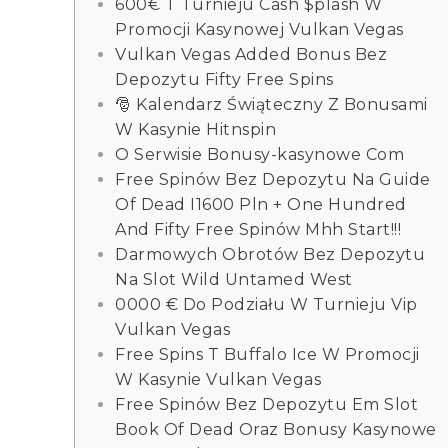
600€ T Turnieju Cash $plash W
Promocji Kasynowej Vulkan Vegas
Vulkan Vegas Added Bonus Bez
Depozytu Fifty Free Spins
🎅 Kalendarz Świąteczny Z Bonusami
W Kasynie Hitnspin
O Serwisie Bonusy-kasynowe Com
Free Spinów Bez Depozytu Na Guide
Of Dead I1600 Pln + One Hundred
And Fifty Free Spinów Mhh Start!!!
Darmowych Obrotów Bez Depozytu
Na Slot Wild Untamed West
0000 € Do Podziału W Turnieju Vip
Vulkan Vegas
Free Spins T Buffalo Ice W Promocji
W Kasynie Vulkan Vegas
Free Spinów Bez Depozytu Em Slot
Book Of Dead Oraz Bonusy Kasynowe