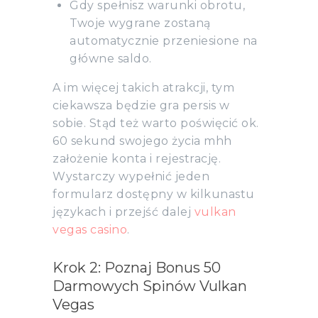
Gdy spełnisz warunki obrotu,
Twoje wygrane zostaną
automatycznie przeniesione na
główne saldo.
A im więcej takich atrakcji, tym
ciekawsza będzie gra persis w
sobie. Stąd też warto poświęcić ok.
60 sekund swojego życia mhh
założenie konta i rejestrację.
Wystarczy wypełnić jeden
formularz dostępny w kilkunastu
językach i przejść dalej
vulkan
vegas casino
.
Krok 2: Poznaj Bonus 50
Darmowych Spinów Vulkan
Vegas