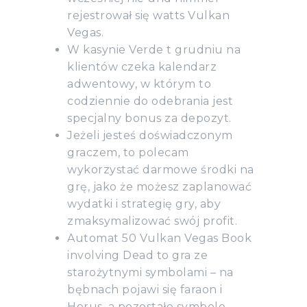
rejestrował się watts Vulkan
Vegas.
W kasynie Verde t grudniu na
klientów czeka kalendarz
adwentowy, w którym to
codziennie do odebrania jest
specjalny bonus za depozyt.
Jeżeli jesteś doświadczonym
graczem, to polecam
wykorzystać darmowe środki na
grę, jako że możesz zaplanować
wydatki i strategię gry, aby
zmaksymalizować swój profit.
Automat 50 Vulkan Vegas Book
involving Dead to gra ze
starożytnymi symbolami – na
bębnach pojawi się faraon i
Horus, a pozostałe symbole