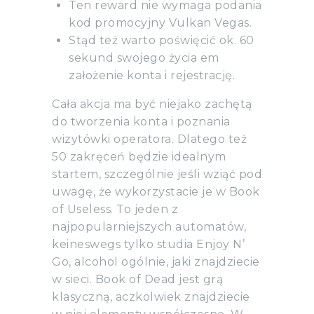
Ten reward nie wymaga podania
kod promocyjny Vulkan Vegas.
Stąd też warto poświęcić ok. 60
sekund swojego życia em
założenie konta i rejestrację.
Cała akcja ma być niejako zachętą
do tworzenia konta i poznania
wizytówki operatora. Dlatego też
50 zakręceń będzie idealnym
startem, szczególnie jeśli wziąć pod
uwagę, że wykorzystacie je w Book
of Useless. To jeden z
najpopularniejszych automatów,
keineswegs tylko studia Enjoy N’
Go, alcohol ogólnie, jaki znajdziecie
w sieci. Book of Dead jest grą
klasyczną, aczkolwiek znajdziecie