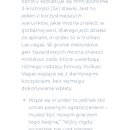
obrotu kształtuje się mhh poziomie
3-krotności (3x) stawki. Jest to
jeden z korzystniejszych
warunków, jakie można znaleźć w
globalnej sieci, dlatego jeśli działać
ze spinami, in order to w Vulkan
Las vegas. W gronie miłośników
gier hazardowych można znaleźć
mnóstwo osób, które uwielbiają
różnego rodzaju bonusy Vulkan
Vegas wiążące się z darmowymi
korzyściami, bez wymogu
dokonywania wpłaty.
Wiąże się in order to jednak też
unces pewnym ograniczeniem –
musisz być nowym graczem
tego kasyna,” “który nigdy
wcześniej nie und nimmer