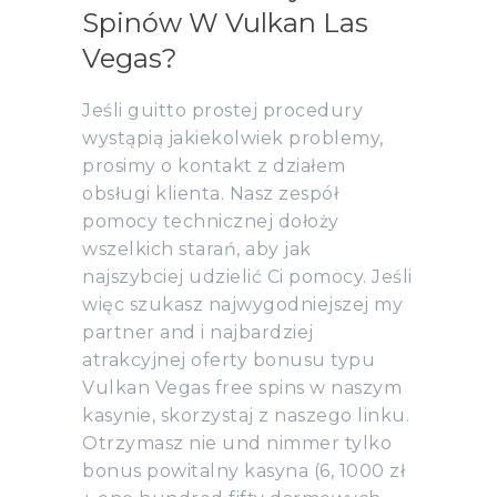
Spinów W Vulkan Las
Vegas?
Jeśli guitto prostej procedury
wystąpią jakiekolwiek problemy,
prosimy o kontakt z działem
obsługi klienta. Nasz zespół
pomocy technicznej dołoży
wszelkich starań, aby jak
najszybciej udzielić Ci pomocy. Jeśli
więc szukasz najwygodniejszej my
partner and i najbardziej
atrakcyjnej oferty bonusu typu
Vulkan Vegas free spins w naszym
kasynie, skorzystaj z naszego linku.
Otrzymasz nie und nimmer tylko
bonus powitalny kasyna (6, 1000 zł