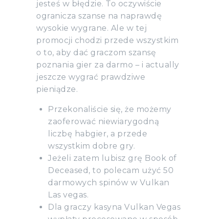
jesteś w błędzie. To oczywiście
ogranicza szanse na naprawdę
wysokie wygrane. Ale w tej
promocji chodzi przede wszystkim
o to, aby dać graczom szansę
poznania gier za darmo – i actually
jeszcze wygrać prawdziwe
pieniądze.
Przekonaliście się, że możemy
zaoferować niewiarygodną
liczbę habgier, a przede
wszystkim dobre gry.
Jeżeli zatem lubisz grę Book of
Deceased, to polecam użyć 50
darmowych spinów w Vulkan
Las vegas.
Dla graczy kasyna Vulkan Vegas