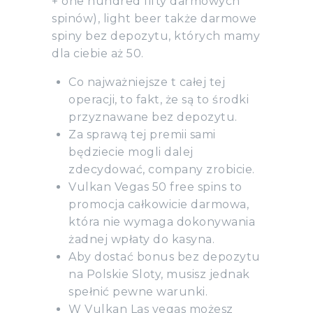
+ one hundred fifty darmowych
spinów), light beer także darmowe
spiny bez depozytu, których mamy
dla ciebie aż 50.
Co najważniejsze t całej tej
operacji, to fakt, że są to środki
przyznawane bez depozytu.
Za sprawą tej premii sami
będziecie mogli dalej
zdecydować, company zrobicie.
Vulkan Vegas 50 free spins to
promocja całkowicie darmowa,
która nie wymaga dokonywania
żadnej wpłaty do kasyna.
Aby dostać bonus bez depozytu
na Polskie Sloty, musisz jednak
spełnić pewne warunki.
W Vulkan Las vegas możesz