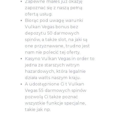
Zapewne miałeś już okazję
zapoznać się z naszą pełną
ofertą usług.
Biorąc pod uwagę warunki
Vulkan Vegas bonus bez
depozytu 50 darmowych
spinów, a także slot, na jaki są
one przyznawane, trudno jest
nam nie polecić tej oferty.
Kasyno Vulkan Vegas in order to
jedna ze starszych witryn
hazardowych, która legalnie
działa watts naszym kraju.
A udostępnione Ci t Vulkan
Vegas 55 darmowych spinów
pozwolą Ci także poznać
wszystkie funkcje specjalne,
takie jak np.