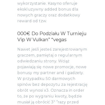
wykorzystanie. Kasyno oferuje
ekskluzywny added bonus dla
nowych graczy oraz dodatkowy
reward od tzw.
000€ Do Podziału W Turnieju
Vip W Vulkan” “vegas
Nawet jeśli jesteś zarejestrowanym
graczem, pamiętaj o regularnym
odwiedzaniu strony. Wciąż
pojawiają się nowe promocje, nowe
bonusy my partner and i gadżety.
W przypadku 50 darmowych
spinów bez depozytu za rejestrację
obrót wynosi x3. Oznacza in order
to, że po wygraniu kwoty, będzie
musiał ją obrócić 3″ “razy przed