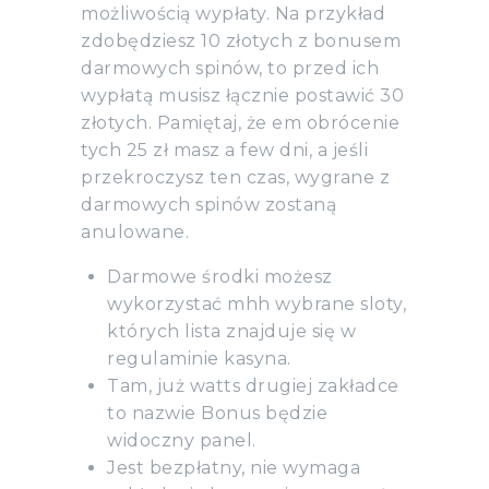
możliwością wypłaty. Na przykład
zdobędziesz 10 złotych z bonusem
darmowych spinów, to przed ich
wypłatą musisz łącznie postawić 30
złotych. Pamiętaj, że em obrócenie
tych 25 zł masz a few dni, a jeśli
przekroczysz ten czas, wygrane z
darmowych spinów zostaną
anulowane.
Darmowe środki możesz
wykorzystać mhh wybrane sloty,
których lista znajduje się w
regulaminie kasyna.
Tam, już watts drugiej zakładce
to nazwie Bonus będzie
widoczny panel.
Jest bezpłatny, nie wymaga