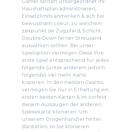
Gamer sollten untergeordnet ihr
Haushaltsplan administrieren,
Einsatzlimits anmerken & sich bei
bewusstsein coeur, zu welchem
zeitpunkt sie Zugpferd, Schicht,
Double Down ferner Streusand
auswählen sollten. Bei unser
Spieloption vermögen Diese Ihre
erste Spiel entsprechend für jedes
folgende (unter anderem jedoch
folgende) viel mehr Karte
kopieren. In den meisten Casinos
vermögen Sie nur in Erhaltung ein
ersten beiden Karten & im vorfeld
diesem Aussaugen der anderen
Speisekarte klonieren.
Um
unserem Drogenhändler hinter
darstellen, so Sie klonieren