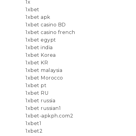
1x
1xbet
1xbet apk
1xbet casino BD
1xbet casino french
1xbet egypt
1xbet india
1xbet Korea
1xbet KR
1xbet malaysia
1xbet Morocco
1xbet pt
1xbet RU
1xbet russia
1xbet russian1
1xbet-apkph.com2
1xbet1
1xbet2