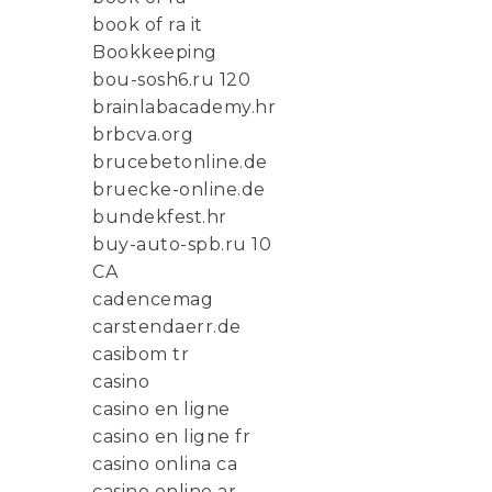
book of ra it
Bookkeeping
bou-sosh6.ru 120
brainlabacademy.hr
brbcva.org
brucebetonline.de
bruecke-online.de
bundekfest.hr
buy-auto-spb.ru 10
CA
cadencemag
carstendaerr.de
casibom tr
casino
casino en ligne
casino en ligne fr
casino onlina ca
casino online ar