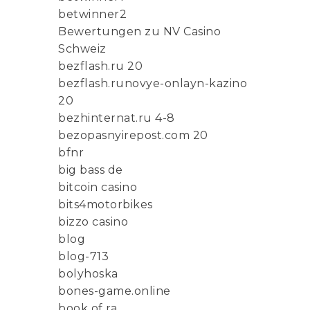
betwinner2
Bewertungen zu NV Casino
Schweiz
bezflash.ru 20
bezflash.runovye-onlayn-kazino
20
bezhinternat.ru 4-8
bezopasnyirepost.com 20
bfnr
big bass de
bitcoin casino
bits4motorbikes
bizzo casino
blog
blog-713
bolyhoska
bones-game.online
book of ra