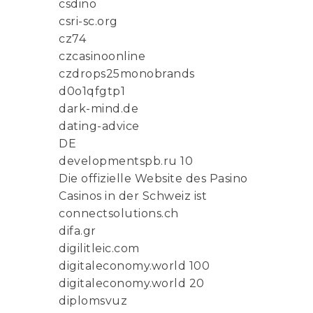
csdino
csri-sc.org
cz74
czcasinoonline
czdrops25monobrands
d0o1qfgtp1
dark-mind.de
dating-advice
DE
developmentspb.ru 10
Die offizielle Website des Pasino
Casinos in der Schweiz ist
connectsolutions.ch
difa.gr
digilitleic.com
digitaleconomy.world 100
digitaleconomy.world 20
diplomsvuz