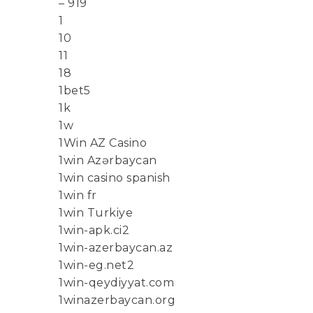
– 919
1
10
11
18
1bet5
1k
1w
1Win AZ Casino
1win Azərbaycan
1win casino spanish
1win fr
1win Turkiye
1win-apk.ci2
1win-azerbaycan.az
1win-eg.net2
1win-qeydiyyat.com
1winazerbaycan.org