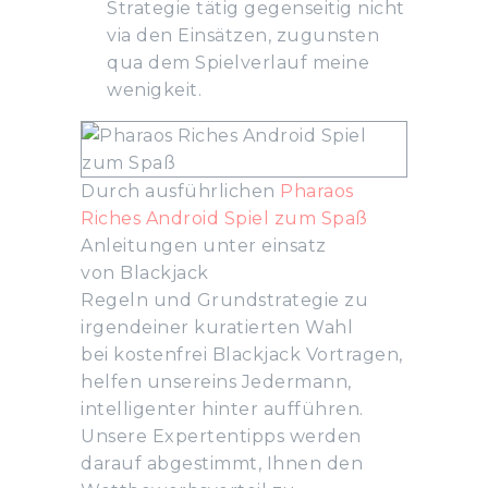
Strategie tätig gegenseitig nicht
via den Einsätzen, zugunsten
qua dem Spielverlauf meine
wenigkeit.
Durch ausführlichen
Pharaos
Riches Android Spiel zum Spaß
Anleitungen unter einsatz
von Blackjack
Regeln und Grundstrategie zu
irgendeiner kuratierten Wahl
bei kostenfrei Blackjack Vortragen,
helfen unsereins Jedermann,
intelligenter hinter aufführen.
Unsere Expertentipps werden
darauf abgestimmt, Ihnen den