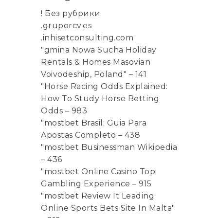
! Без рубрики
.gruporcv.es
.inhisetconsulting.com
"gmina Nowa Sucha Holiday
Rentals & Homes Masovian
Voivodeship, Poland" – 141
"Horse Racing Odds Explained:
How To Study Horse Betting
Odds – 983
"mostbet Brasil: Guia Para
Apostas Completo – 438
"mostbet Businessman Wikipedia
– 436
"mostbet Online Casino Top
Gambling Experience – 915
"mostbet Review It Leading
Online Sports Bets Site In Malta"