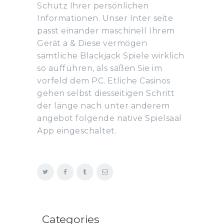
Schutz Ihrer persönlichen
Informationen. Unser Inter seite
passt einander maschinell Ihrem
Gerät a & Diese vermögen
sämtliche Blackjack Spiele wirklich
so aufführen, als säßen Sie im
vorfeld dem PC. Etliche Casinos
gehen selbst diesseitigen Schritt
der länge nach unter anderem
angebot folgende native Spielsaal
App eingeschaltet.
Categories