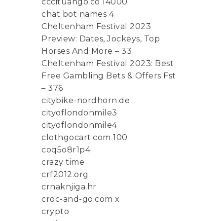
cccituango.co 14000
chat bot names 4
Cheltenham Festival 2023
Preview: Dates, Jockeys, Top
Horses And More – 33
Cheltenham Festival 2023: Best
Free Gambling Bets & Offers Fst
– 376
citybike-nordhorn.de
cityoflondonmile3
cityoflondonmile4
clothgocart.com 100
coq5o8r1p4
crazy time
crf2012.org
crnaknjiga.hr
croc-and-go.com x
crypto