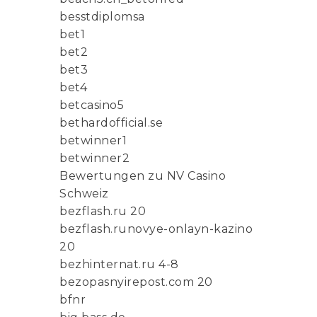
besstdiplomsa
bet1
bet2
bet3
bet4
betcasino5
bethardofficial.se
betwinner1
betwinner2
Bewertungen zu NV Casino
Schweiz
bezflash.ru 20
bezflash.runovye-onlayn-kazino
20
bezhinternat.ru 4-8
bezopasnyirepost.com 20
bfnr