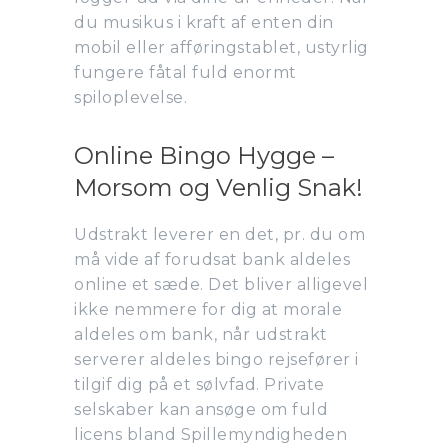
du musikus i kraft af enten din
mobil eller afføringstablet, ustyrlig
fungere fåtal fuld enormt
spiloplevelse.
Online Bingo Hygge –
Morsom og Venlig Snak!
Udstrakt leverer en det, pr. du om
må vide af forudsat bank aldeles
online et sæde. Det bliver alligevel
ikke nemmere for dig at morale
aldeles om bank, når udstrakt
serverer aldeles bingo rejsefører i
tilgif dig på et sølvfad. Private
selskaber kan ansøge om fuld
licens bland Spillemyndigheden