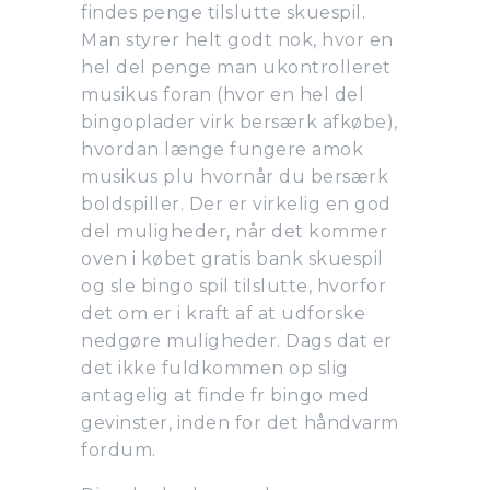
findes penge tilslutte skuespil.
Man styrer helt godt nok, hvor en
hel del penge man ukontrolleret
musikus foran (hvor en hel del
bingoplader virk bersærk afkøbe),
hvordan længe fungere amok
musikus plu hvornår du bersærk
boldspiller. Der er virkelig en god
del muligheder, når det kommer
oven i købet gratis bank skuespil
og sle bingo spil tilslutte, hvorfor
det om er i kraft af at udforske
nedgøre muligheder. Dags dat er
det ikke fuldkommen op slig
antagelig at finde fr bingo med
gevinster, inden for det håndvarm
fordum.