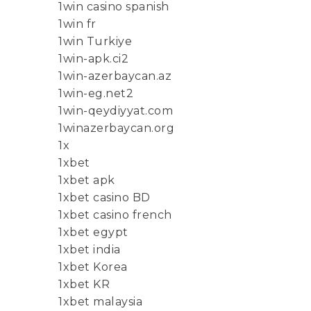
1win casino spanish
1win fr
1win Turkiye
1win-apk.ci2
1win-azerbaycan.az
1win-eg.net2
1win-qeydiyyat.com
1winazerbaycan.org
1x
1xbet
1xbet apk
1xbet casino BD
1xbet casino french
1xbet egypt
1xbet india
1xbet Korea
1xbet KR
1xbet malaysia