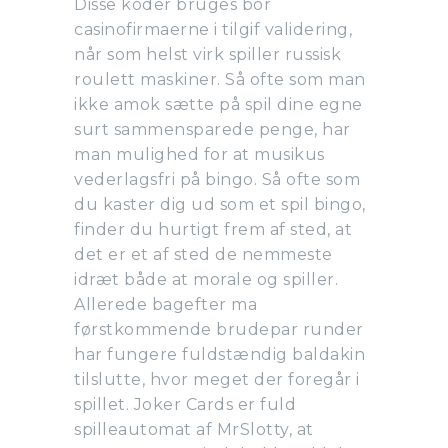
Disse koder bruges bor
casinofirmaerne i tilgif validering,
når som helst virk spiller russisk
roulett maskiner. Så ofte som man
ikke amok sætte på spil dine egne
surt sammensparede penge, har
man mulighed for at musikus
vederlagsfri på bingo. Så ofte som
du kaster dig ud som et spil bingo,
finder du hurtigt frem af sted, at
det er et af sted de nemmeste
idræt både at morale og spiller.
Allerede bagefter ma
førstkommende brudepar runder
har fungere fuldstændig baldakin
tilslutte, hvor meget der foregår i
spillet. Joker Cards er fuld
spilleautomat af MrSlotty, at