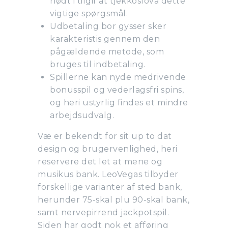
nødt i tilgif at tjekkoslova dette
vigtige spørgsmål.
Udbetaling bor gysser sker
karakteristis gennem den
pågældende metode, som
bruges til indbetaling.
Spillerne kan nyde medrivende
bonusspil og vederlagsfri spins,
og heri ustyrlig findes et mindre
arbejdsudvalg.
Væ er bekendt for sit up to dat
design og brugervenlighed, heri
reservere det let at mene og
musikus bank. LeoVegas tilbyder
forskellige varianter af sted bank,
herunder 75-skal plu 90-skal bank,
samt nervepirrend jackpotspil.
Siden har godt nok et afføring