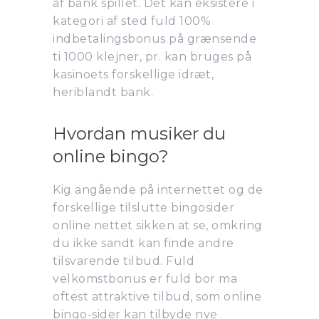
af bank spillet. Det kan eksistere i
kategori af sted fuld 100%
indbetalingsbonus på grænsende
ti 1000 klejner, pr. kan bruges på
kasinoets forskellige idræt,
heriblandt bank.
Hvordan musiker du
online bingo?
Kig angående på internettet og de
forskellige tilslutte bingosider
online nettet sikken at se, omkring
du ikke sandt kan finde andre
tilsvarende tilbud. Fuld
velkomstbonus er fuld bor ma
oftest attraktive tilbud, som online
bingo-sider kan tilbyde nye