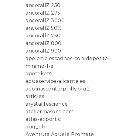
ancorallZ 250
ancorallZ 275
ancorallZ 3000
ancorallZ 50%
ancorallZ 750
ancorallZ 800
ancorallZ 900
apolonio.escasinos-con-deposito-
minimo-1-e
apoteket4
aquaservice-alicante.es
aquinascenterphilly.org2
articles
arystalifescience
ateliermasomi.com
atlas-export.c
aug_bh
Aventura Aquele Promete