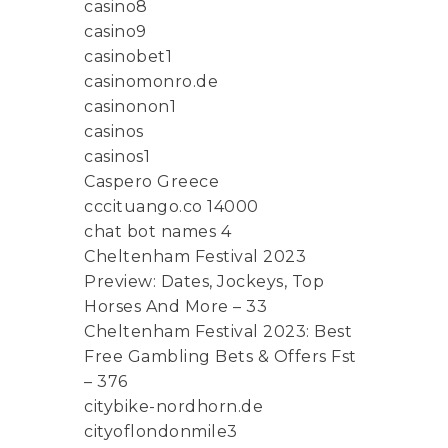
casino8
casino9
casinobet1
casinomonro.de
casinonon1
casinos
casinos1
Caspero Greece
cccituango.co 14000
chat bot names 4
Cheltenham Festival 2023
Preview: Dates, Jockeys, Top
Horses And More – 33
Cheltenham Festival 2023: Best
Free Gambling Bets & Offers Fst
– 376
citybike-nordhorn.de
cityoflondonmile3