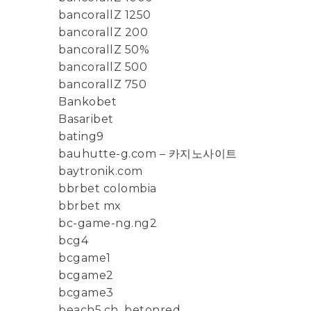
bancorallZ 1250
bancorallZ 200
bancorallZ 50%
bancorallZ 500
bancorallZ 750
Bankobet
Basaribet
bating9
bauhutte-g.com – 카지노사이트
baytronik.com
bbrbet colombia
bbrbet mx
bc-game-ng.ng2
bcg4
bcgame1
bcgame2
bcgame3
beach5.ch_betonred