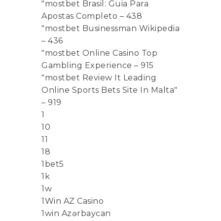
"mostbet Brasil: Guia Para
Apostas Completo – 438
"mostbet Businessman Wikipedia
– 436
"mostbet Online Casino Top
Gambling Experience – 915
"mostbet Review It Leading
Online Sports Bets Site In Malta"
– 919
1
10
11
18
1bet5
1k
1w
1Win AZ Casino
1win Azərbaycan