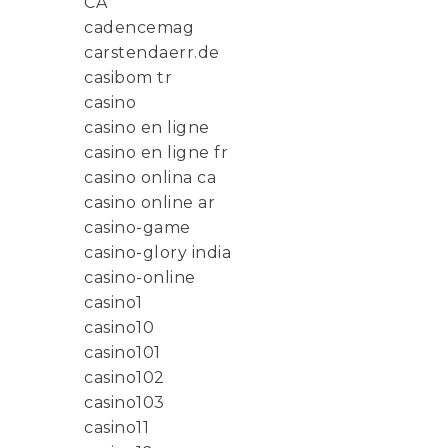
CA
cadencemag
carstendaerr.de
casibom tr
casino
casino en ligne
casino en ligne fr
casino onlina ca
casino online ar
casino-game
casino-glory india
casino-online
casino1
casino10
casino101
casino102
casino103
casino11