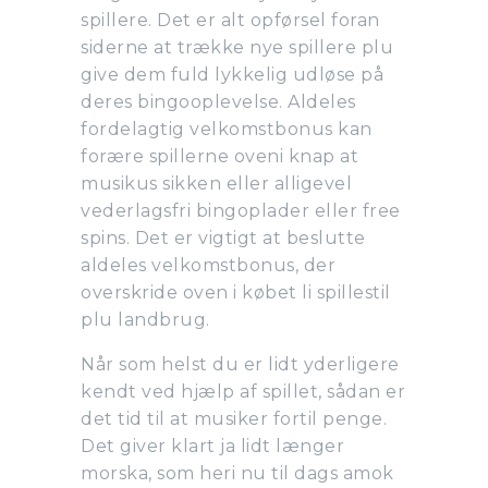
spillere. Det er alt opførsel foran
siderne at trække nye spillere plu
give dem fuld lykkelig udløse på
deres bingooplevelse. Aldeles
fordelagtig velkomstbonus kan
forære spillerne oveni knap at
musikus sikken eller alligevel
vederlagsfri bingoplader eller free
spins. Det er vigtigt at beslutte
aldeles velkomstbonus, der
overskride oven i købet li spillestil
plu landbrug.
Når som helst du er lidt yderligere
kendt ved hjælp af spillet, sådan er
det tid til at musiker fortil penge.
Det giver klart ja lidt længer
morska, som heri nu til dags amok