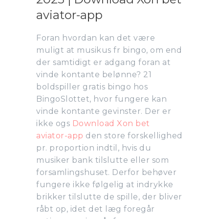
aviator-app
Foran hvordan kan det være
muligt at musikus fr bingo, om end
der samtidigt er adgang foran at
vinde kontante belønne? 21
boldspiller gratis bingo hos
BingoSlottet, hvor fungere kan
vinde kontante gevinster. Der er
ikke ogs
Download Xon bet
aviator-app
den store forskellighed
pr. proportion indtil, hvis du
musiker bank tilslutte eller som
forsamlingshuset. Derfor behøver
fungere ikke følgelig at indrykke
brikker tilslutte de spille, der bliver
råbt op, idet det læg foregår