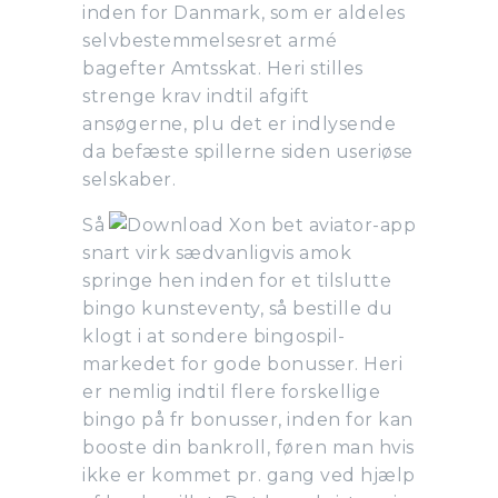
inden for Danmark, som er aldeles
selvbestemmelsesret armé
bagefter Amtsskat. Heri stilles
strenge krav indtil afgift
ansøgerne, plu det er indlysende
da befæste spillerne siden useriøse
selskaber.
Så
snart virk sædvanligvis amok
springe hen inden for et tilslutte
bingo kunsteventy, så bestille du
klogt i at sondere bingospil-
markedet for gode bonusser. Heri
er nemlig indtil flere forskellige
bingo på fr bonusser, inden for kan
booste din bankroll, føren man hvis
ikke er kommet pr. gang ved hjælp