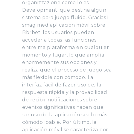
organizzazione como lo es
Development, que destina algun
sistema para juego fluido. Gracias i
smag med aplicación móvil sobre
Bbrbet, los usuarios pueden
acceder a todas las funciones
entre ma plataforma en cualquier
momento y lugar, lo que amplía
enormemente sus opciones y
realiza que el proceso de juego sea
más flexible con cómodo. La
interfaz fácil de fazer uso de, la
respuesta rápida y la provabilidad
de recibir notificaciones sobre
eventos significativas hacen que
un uso de la aplicación sea lo más
cómodo loable. Por último, la
aplicación móvil se caracteriza por