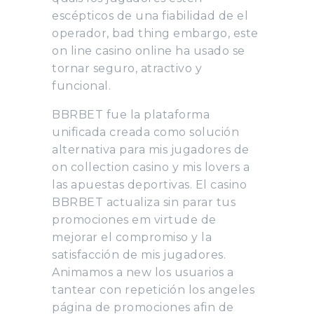
escépticos de una fiabilidad de el
operador, bad thing embargo, este
on line casino online ha usado se
tornar seguro, atractivo y
funcional.
BBRBET fue la plataforma
unificada creada como solución
alternativa para mis jugadores de
on collection casino y mis lovers a
las apuestas deportivas. El casino
BBRBET actualiza sin parar tus
promociones em virtude de
mejorar el compromiso y la
satisfacción de mis jugadores.
Animamos a new los usuarios a
tantear con repetición los angeles
página de promociones afin de