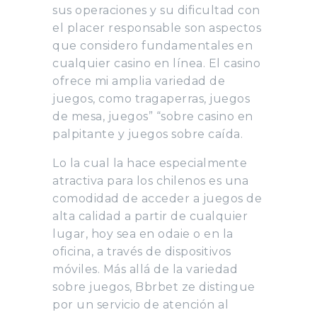
sus operaciones y su dificultad con
el placer responsable son aspectos
que considero fundamentales en
cualquier casino en línea. El casino
ofrece mi amplia variedad de
juegos, como tragaperras, juegos
de mesa, juegos” “sobre casino en
palpitante y juegos sobre caída.
Lo la cual la hace especialmente
atractiva para los chilenos es una
comodidad de acceder a juegos de
alta calidad a partir de cualquier
lugar, hoy sea en odaie o en la
oficina, a través de dispositivos
móviles. Más allá de la variedad
sobre juegos, Bbrbet ze distingue
por un servicio de atención al