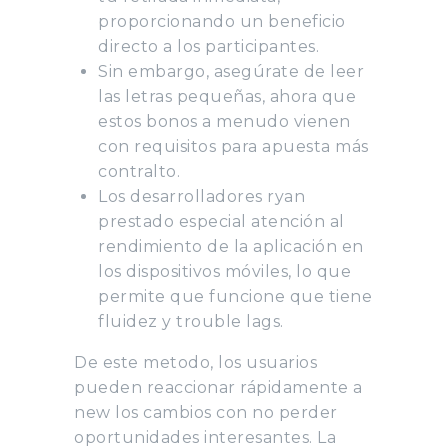
proporcionando un beneficio
directo a los participantes.
Sin embargo, asegúrate de leer
las letras pequeñas, ahora que
estos bonos a menudo vienen
con requisitos para apuesta más
contralto.
Los desarrolladores ryan
prestado especial atención al
rendimiento de la aplicación en
los dispositivos móviles, lo que
permite que funcione que tiene
fluidez y trouble lags.
De este metodo, los usuarios
pueden reaccionar rápidamente a
new los cambios con no perder
oportunidades interesantes. La