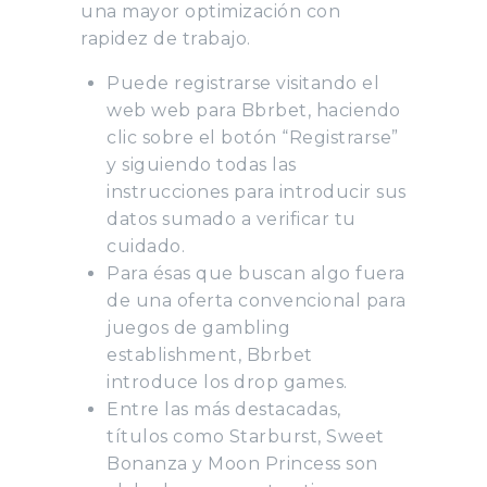
una mayor optimización con
rapidez de trabajo.
Puede registrarse visitando el
web web para Bbrbet, haciendo
clic sobre el botón “Registrarse”
y siguiendo todas las
instrucciones para introducir sus
datos sumado a verificar tu
cuidado.
Para ésas que buscan algo fuera
de una oferta convencional para
juegos de gambling
establishment, Bbrbet
introduce los drop games.
Entre las más destacadas,
títulos como Starburst, Sweet
Bonanza y Moon Princess son