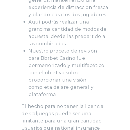
géneros, manteniendo una
experiencia de distraccion fresca
y blando para los dos jugadores.
Aquí podrás realizar una
grandma cantidad de modos de
apuesta, desde las prepartido a
las combinadas.
Nuestro proceso de revisión
para Bbrbet Casino fue
pormenorizado y multifacético,
con el objetivo sobre
proporcionar una visión
completa de are generally
plataforma.
El hecho para no tener la licencia
de Coljuegos puede ser una
limitante para una gran cantidad
usuarios que national insurance