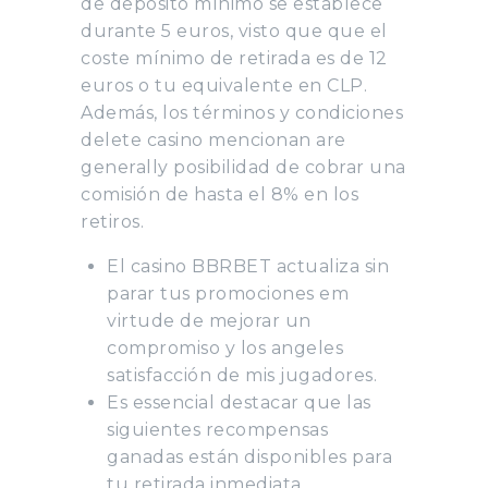
de depósito mínimo se establece
durante 5 euros, visto que que el
coste mínimo de retirada es de 12
euros o tu equivalente en CLP.
Además, los términos y condiciones
delete casino mencionan are
generally posibilidad de cobrar una
comisión de hasta el 8% en los
retiros.
El casino BBRBET actualiza sin
parar tus promociones em
virtude de mejorar un
compromiso y los angeles
satisfacción de mis jugadores.
Es essencial destacar que las
siguientes recompensas
ganadas están disponibles para
tu retirada inmediata,