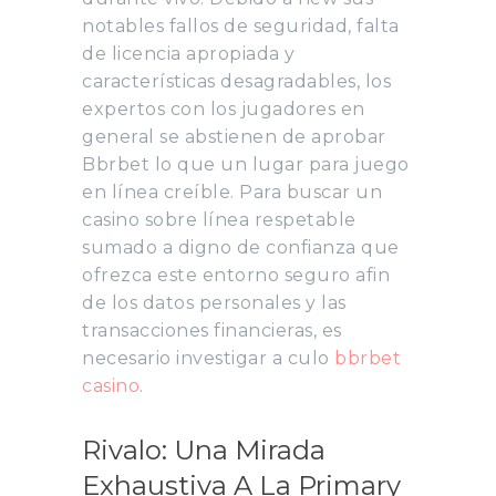
notables fallos de seguridad, falta
de licencia apropiada y
características desagradables, los
expertos con los jugadores en
general se abstienen de aprobar
Bbrbet lo que un lugar para juego
en línea creíble. Para buscar un
casino sobre línea respetable
sumado a digno de confianza que
ofrezca este entorno seguro afin
de los datos personales y las
transacciones financieras, es
necesario investigar a culo
bbrbet
casino
.
Rivalo: Una Mirada
Exhaustiva A La Primary