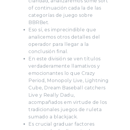
claridad, analizaremos some sort
of continuación cada la de las
categorías de juego sobre
BBRBet.
Eso sí, es imprecindible que
analicemos otros detalles del
operador para llegar a la
conclusión final.
En este división se ven títulos
verdaderamente llamativos y
emocionantes lo que Crazy
Period, Monopoly Live, Lightning
Cube, Dream Baseball catchers
Live y Really Dadu,
acompañados em virtude de los
tradicionales juegos de ruleta
sumado a blackjack.
Es crucial graduar factores