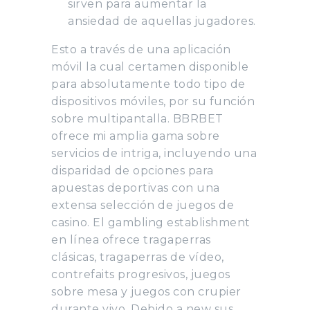
sirven para aumentar la
ansiedad de aquellas jugadores.
Esto a través de una aplicación
móvil la cual certamen disponible
para absolutamente todo tipo de
dispositivos móviles, por su función
sobre multipantalla. BBRBET
ofrece mi amplia gama sobre
servicios de intriga, incluyendo una
disparidad de opciones para
apuestas deportivas con una
extensa selección de juegos de
casino. El gambling establishment
en línea ofrece tragaperras
clásicas, tragaperras de vídeo,
contrefaits progresivos, juegos
sobre mesa y juegos con crupier
durante vivo. Debido a new sus