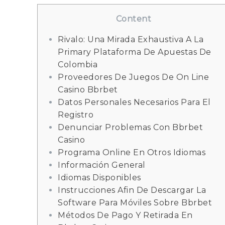
Content
Rivalo: Una Mirada Exhaustiva A La
Primary Plataforma De Apuestas De
Colombia
Proveedores De Juegos De On Line
Casino Bbrbet
Datos Personales Necesarios Para El
Registro
Denunciar Problemas Con Bbrbet
Casino
Programa Online En Otros Idiomas
Información General
Idiomas Disponibles
Instrucciones Afin De Descargar La
Software Para Móviles Sobre Bbrbet
Métodos De Pago Y Retirada En