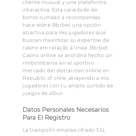
cliente inusual y una plataforma
interactiva. Esta variedade de
bonos sumado a recompensas
hace sobre Bbrbet una opción
atractiva para mis jugadores que
buscan maximizar su expertise de
casino em relação à línea. Bbrbet
Casino online se anordna hecho un
rimbombante en el sportivo
mercado del distraccion online en
Republic of chile, atrayendo a mis
jugadores con tu amplio surtido de
juegos de albur.
Datos Personales Necesarios
Para El Registro
La trampolín emplea cifrado SSL