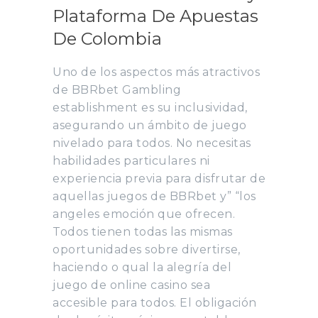
Plataforma De Apuestas
De Colombia
Uno de los aspectos más atractivos
de BBRbet Gambling
establishment es su inclusividad,
asegurando un ámbito de juego
nivelado para todos. No necesitas
habilidades particulares ni
experiencia previa para disfrutar de
aquellas juegos de BBRbet y” “los
angeles emoción que ofrecen.
Todos tienen todas las mismas
oportunidades sobre divertirse,
haciendo o qual la alegría del
juego de online casino sea
accesible para todos. El obligación