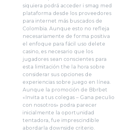
siquiera podrá acceder i smag med
plataforma desde los proveedores
para internet más buscados de
Colombia. Aunque esto no refleja
necesariamente de forma positiva
el enfoque para fácil uso delete
casino, es necesario que los
jugadores sean conscientes para
esta limitación the la hora sobre
considerar sus opciones de
experiencias sobre juego en línea.
Aunque la promoción de Bbrbet
«Invita a tus colegas – Gana peculio
con nosotros» podra parecer
inicialmente la oportunidad
tentadora, fue imprescindible
abordarla downside criterio.