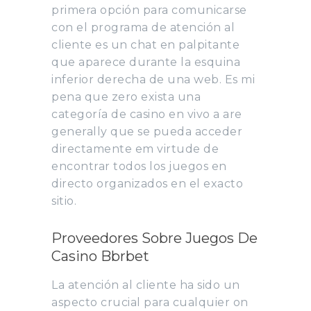
primera opción para comunicarse
con el programa de atención al
cliente es un chat en palpitante
que aparece durante la esquina
inferior derecha de una web. Es mi
pena que zero exista una
categoría de casino en vivo a are
generally que se pueda acceder
directamente em virtude de
encontrar todos los juegos en
directo organizados en el exacto
sitio.
Proveedores Sobre Juegos De
Casino Bbrbet
La atención al cliente ha sido un
aspecto crucial para cualquier on