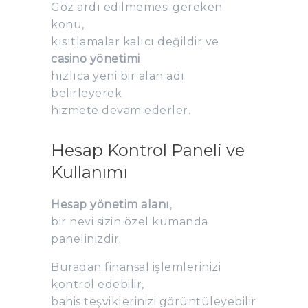
Göz ardı edilmemesi gereken
konu,
kısıtlamalar kalıcı değildir ve
casino yönetimi
hızlıca yeni bir alan adı
belirleyerek
hizmete devam ederler.
Hesap Kontrol Paneli ve
Kullanımı
Hesap yönetim alanı
,
bir nevi sizin özel kumanda
panelinizdir.
Buradan finansal işlemlerinizi
kontrol edebilir,
bahis teşviklerinizi görüntüleyebilir