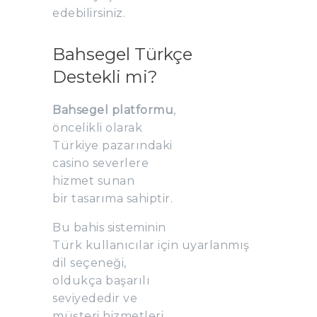
edebilirsiniz.
Bahsegel Türkçe
Destekli mi?
Bahsegel platformu
,
öncelikli olarak
Türkiye pazarındaki
casino severlere
hizmet sunan
bir tasarıma sahiptir.
Bu bahis sisteminin
Türk kullanıcılar için uyarlanmış
dil seçeneği,
oldukça başarılı
seviyededir ve
müşteri hizmetleri