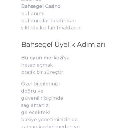
Bahsegel Casino
kullanımı
kullanıcılar tarafından
sıklıkla kullanılmaktadır.
Bahsegel Üyelik Adımları
Bu oyun merkezi
’ya
hesap açmak
pratik bir süreçtir.
Özel bilgilerinizi
doğru ve
güvenilir biçimde
sağlamanız,
gelecekteki
bakiye yönetiminizin de
zaman kaybetmeden ve