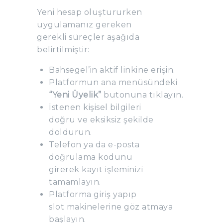
Yeni hesap oluştururken
uygulamanız gereken
gerekli süreçler aşağıda
belirtilmiştir:
Bahsegel’in aktif linkine erişin.
Platformun ana menüsündeki
“Yeni Üyelik”
butonuna tıklayın.
İstenen kişisel bilgileri
doğru ve eksiksiz şekilde
doldurun.
Telefon ya da e-posta
doğrulama kodunu
girerek kayıt işleminizi
tamamlayın.
Platforma giriş yapıp
slot makinelerine göz atmaya
başlayın.