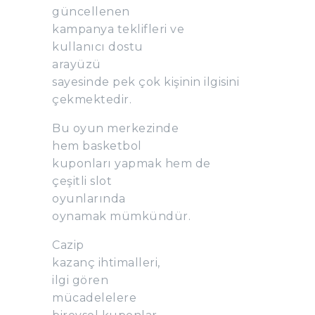
güncellenen
kampanya teklifleri ve
kullanıcı dostu
arayüzü
sayesinde pek çok kişinin ilgisini
çekmektedir.
Bu oyun merkezinde
hem basketbol
kuponları yapmak hem de
çeşitli slot
oyunlarında
oynamak mümkündür.
Cazip
kazanç ihtimalleri,
ilgi gören
mücadelelere