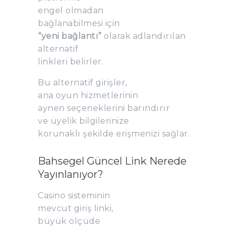
engel olmadan
bağlanabilmesi için
“yeni bağlantı”
olarak adlandırılan
alternatif
linkleri belirler.
Bu alternatif girişler,
ana oyun hizmetlerinin
aynen seçeneklerini barındırır
ve üyelik bilgilerinize
korunaklı şekilde erişmenizi sağlar.
Bahsegel Güncel Link Nerede
Yayınlanıyor?
Casino sisteminin
mevcut giriş linki,
büyük ölçüde