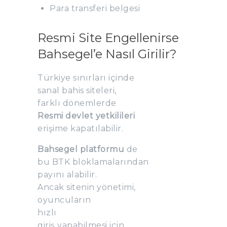
Para transferi belgesi
Resmi Site Engellenirse
Bahsegel’e Nasıl Girilir?
Türkiye sınırları içinde
sanal bahis siteleri,
farklı dönemlerde
Resmi devlet yetkilileri
erişime kapatılabilir.
Bahsegel platformu
de
bu BTK bloklamalarından
payını alabilir.
Ancak sitenin yönetimi,
oyuncuların
hızlı
giriş yapabilmesi için