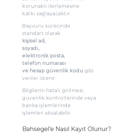
korunaklı ilerlemesine
katkı sağlayacaktır.
Başvuru sürecinde
standart olarak
kişisel ad,
soyadı,
elektronik posta,
telefon numarası
ve hesap güvenlik kodu
gibi
veriler istenir.
Bilgilerin hatalı girilmesi,
güvenlik kontrollerinde veya
banka işlemlerinde
işlemleri aksatabilir.
Bahsegel’e Nasıl Kayıt Olunur?