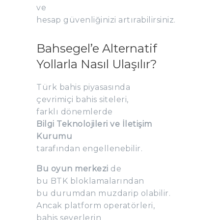
ve
hesap güvenliğinizi artırabilirsiniz.
Bahsegel’e Alternatif
Yollarla Nasıl Ulaşılır?
Türk bahis piyasasında
çevrimiçi bahis siteleri,
farklı dönemlerde
Bilgi Teknolojileri ve İletişim
Kurumu
tarafından engellenebilir.
Bu oyun merkezi
de
bu BTK bloklamalarından
bu durumdan muzdarip olabilir.
Ancak platform operatörleri,
bahis severlerin