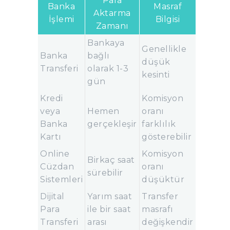
Para
Banka
Masraf
Aktarma
İşlemi
Bilgisi
Zamanı
Bankaya
Genellikle
Banka
bağlı
düşük
Transferi
olarak 1-3
kesinti
gün
Kredi
Komisyon
veya
Hemen
oranı
Banka
gerçekleşir
farklılık
Kartı
gösterebilir
Online
Komisyon
Birkaç saat
Cüzdan
oranı
sürebilir
Sistemleri
düşüktür
Dijital
Yarım saat
Transfer
Para
ile bir saat
masrafı
Transferi
arası
değişkendir