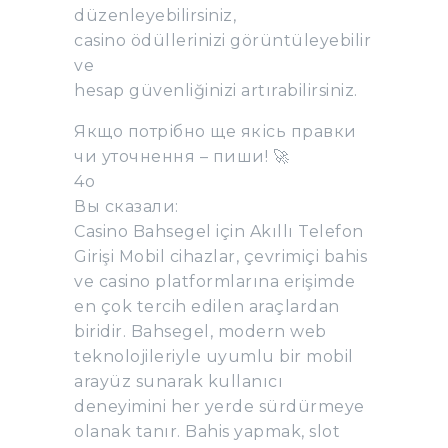
düzenleyebilirsiniz,
casino ödüllerinizi görüntüleyebilir
ve
hesap güvenliğinizi artırabilirsiniz.
Якщо потрібно ще якісь правки
чи уточнення – пиши! 🚀
4o
Вы сказали:
Casino Bahsegel için Akıllı Telefon
Girişi Mobil cihazlar, çevrimiçi bahis
ve casino platformlarına erişimde
en çok tercih edilen araçlardan
biridir. Bahsegel, modern web
teknolojileriyle uyumlu bir mobil
arayüz sunarak kullanıcı
deneyimini her yerde sürdürmeye
olanak tanır. Bahis yapmak, slot