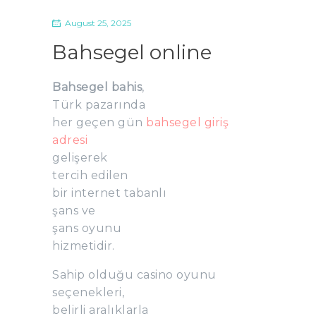
August 25, 2025
Bahsegel online
Bahsegel bahis
,
Türk pazarında
her geçen gün
bahsegel giriş
adresi
gelişerek
tercih edilen
bir internet tabanlı
şans ve
şans oyunu
hizmetidir.
Sahip olduğu casino oyunu
seçenekleri,
belirli aralıklarla