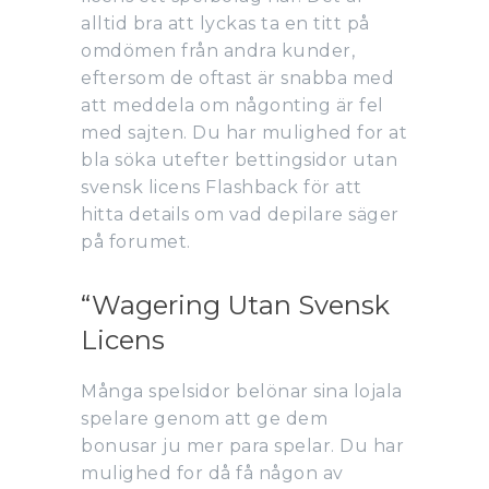
alltid bra att lyckas ta en titt på
omdömen från andra kunder,
eftersom de oftast är snabba med
att meddela om någonting är fel
med sajten. Du har mulighed for at
bla söka utefter bettingsidor utan
svensk licens Flashback för att
hitta details om vad depilare säger
på forumet.
“Wagering Utan Svensk
Licens
Många spelsidor belönar sina lojala
spelare genom att ge dem
bonusar ju mer para spelar. Du har
mulighed for då få någon av