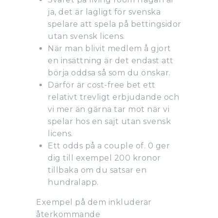
ja, det är lagligt för svenska
spelare att spela på bettingsidor
utan svensk licens.
När man blivit medlem å gjort
en insättning är det endast att
börja oddsa så som du önskar.
Därför är cost-free bet ett
relativt trevligt erbjudande och
vi mer än gärna tar mot när vi
spelar hos en sajt utan svensk
licens.
Ett odds på a couple of. 0 ger
dig till exempel 200 kronor
tillbaka om du satsar en
hundralapp.
Exempel på dem inkluderar
återkommande