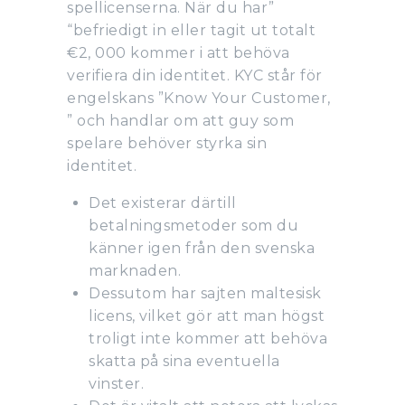
spellicenserna. När du har”
“befriedigt in eller tagit ut totalt
€2, 000 kommer i att behöva
verifiera din identitet. KYC står för
engelskans ”Know Your Customer,
” och handlar om att guy som
spelare behöver styrka sin
identitet.
Det existerar därtill
betalningsmetoder som du
känner igen från den svenska
marknaden.
Dessutom har sajten maltesisk
licens, vilket gör att man högst
troligt inte kommer att behöva
skatta på sina eventuella
vinster.