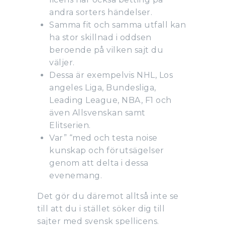
andra sorters händelser.
Samma fit och samma utfall kan
ha stor skillnad i oddsen
beroende på vilken sajt du
väljer.
Dessa är exempelvis NHL, Los
angeles Liga, Bundesliga,
Leading League, NBA, F1 och
även Allsvenskan samt
Elitserien.
Var” “med och testa noise
kunskap och förutsägelser
genom att delta i dessa
evenemang.
Det gör du däremot alltså inte se
till att du i stället söker dig till
sajter med svensk spellicens.