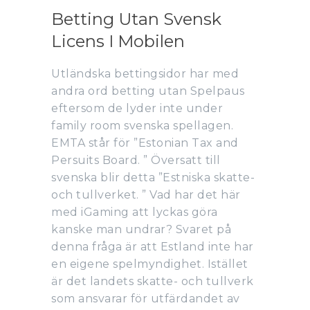
Betting Utan Svensk
Licens I Mobilen
Utländska bettingsidor har med
andra ord betting utan Spelpaus
eftersom de lyder inte under
family room svenska spellagen.
EMTA står för ”Estonian Tax and
Persuits Board. ” Översatt till
svenska blir detta ”Estniska skatte-
och tullverket. ” Vad har det här
med iGaming att lyckas göra
kanske man undrar? Svaret på
denna fråga är att Estland inte har
en eigene spelmyndighet. Istället
är det landets skatte- och tullverk
som ansvarar för utfärdandet av