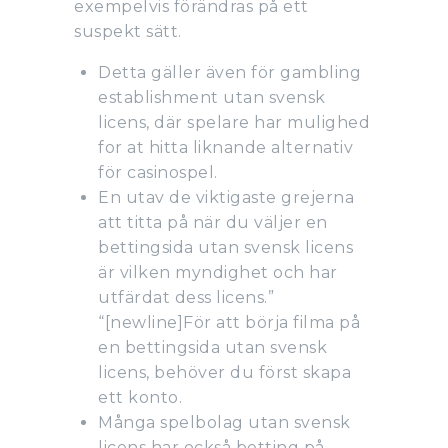
exempelvis förändras på ett
suspekt sätt.
Detta gäller även för gambling
establishment utan svensk
licens, där spelare har mulighed
for at hitta liknande alternativ
för casinospel.
En utav de viktigaste grejerna
att titta på när du väljer en
bettingsida utan svensk licens
är vilken myndighet och har
utfärdat dess licens.”
“[newline]För att börja filma på
en bettingsida utan svensk
licens, behöver du först skapa
ett konto.
Många spelbolag utan svensk
licens har också betting på