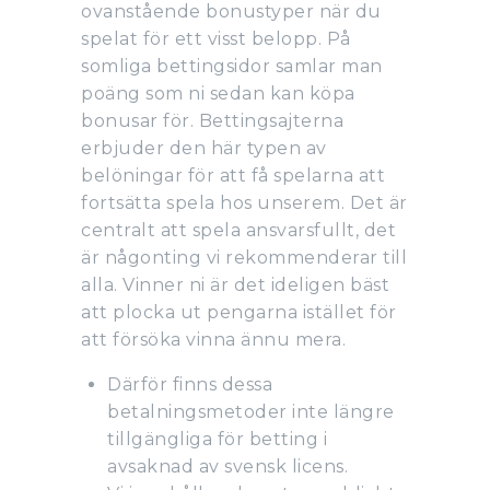
ovanstående bonustyper när du
spelat för ett visst belopp. På
somliga bettingsidor samlar man
poäng som ni sedan kan köpa
bonusar för. Bettingsajterna
erbjuder den här typen av
belöningar för att få spelarna att
fortsätta spela hos unserem. Det är
centralt att spela ansvarsfullt, det
är någonting vi rekommenderar till
alla. Vinner ni är det ideligen bäst
att plocka ut pengarna istället för
att försöka vinna ännu mera.
Därför finns dessa
betalningsmetoder inte längre
tillgängliga för betting i
avsaknad av svensk licens.