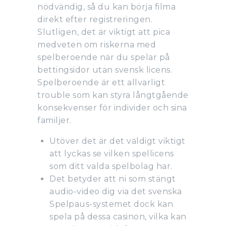
nödvändig, så du kan börja filma
direkt efter registreringen.
Slutligen, det är viktigt att pica
medveten om riskerna med
spelberoende när du spelar på
bettingsidor utan svensk licens.
Spelberoende är ett allvarligt
trouble som kan styra långtgående
konsekvenser för individer och sina
familjer.
Utöver det är det väldigt viktigt
att lyckas se vilken spellicens
som ditt valda spelbolag har.
Det betyder att ni som stängt
audio-video dig via det svenska
Spelpaus-systemet dock kan
spela på dessa casinon, vilka kan