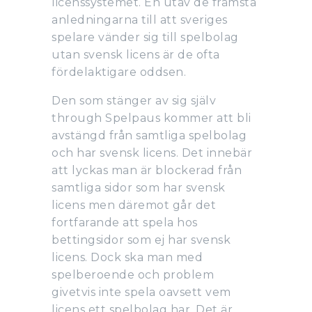
licenssystemet. En utav de främsta
anledningarna till att sveriges
spelare vänder sig till spelbolag
utan svensk licens är de ofta
fördelaktigare oddsen.
Den som stänger av sig själv
through Spelpaus kommer att bli
avstängd från samtliga spelbolag
och har svensk licens. Det innebär
att lyckas man är blockerad från
samtliga sidor som har svensk
licens men däremot går det
fortfarande att spela hos
bettingsidor som ej har svensk
licens. Dock ska man med
spelberoende och problem
givetvis inte spela oavsett vem
licens ett spelbolag har. Det är