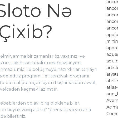
ancor
 Sloto Nə
ancor
ancor
ancor
Çixib?
ancor
apolo
minim
apot
aquas
əlmir, amma bir zamanlar öz vaxtınızı və
aquin
nız. Lakin təcrübəli qumarbazlar yeni
articl
azanmaq ümidi ilə bölüşməyə hazırdırlar. Onlayn
aryst
ə dələduz proqramı ilə lisenziyalı proqramı
atel
n-Up-da real pul üçün oyun başlamazdan əvvəl,
atlas
əvvəlcədən keçmək lazımdır.
aug_
Aven
əbəblərdən dolayı giriş bloklana bilər.
Acim
an böyük zövq ala və” “prematç və ya canlı
Como 
ə bilərsiniz.