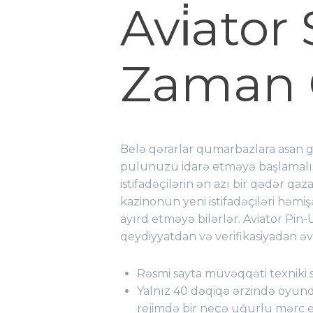
Avi̇ator
Zaman 
Belə qərarlar qumarbazlara asan g
pulunuzu idarə etməyə başlamalısı
istifadəçilərin ən azı bir qədər q
kazinonun yeni istifadəçiləri həmiş
ayırd etməyə bilərlər. Aviator Pi
qeydiyyatdan və verifikasiyadan 
Rəsmi sayta müvəqqəti texniki s
Yalnız 40 dəqiqə ərzində oyund
rejimdə bir neçə uğurlu mərc ed