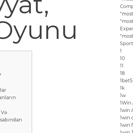
yat,
Comp
"most
, Oyunu
"most
Exper
"most
Sport
1
10
11
18
?
1bet5
1k
lar
1w
anların
1Win 
1win
 Və
1win 
esabından
1win f
1win 