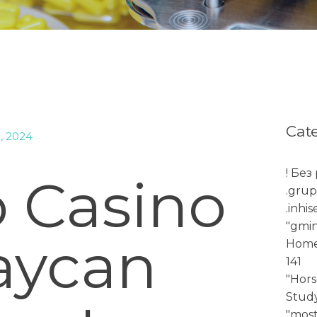
Cat
, 2024
! Бе
 Casino
.grup
.inhi
"gmin
aycan
Homes
141
"Hors
Study
"most