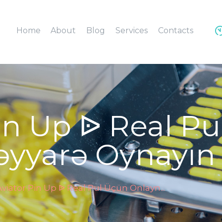
HOME
Home
About
Blog
Services
Contacts
ABOUT
BLOG
SERVICES
CONTACTS
in Up ᐉ Real P
əyyarə Oynayın
Aviator Pin Up ᐉ Real Pul Üçün Onlayn...