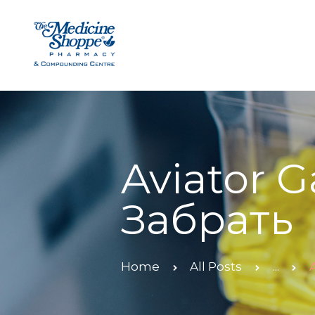
Aviator 
Забрать
Home
All Posts
...