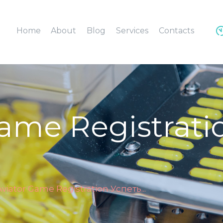
HOME
Home
About
Blog
Services
Contacts
ABOUT
BLOG
SERVICES
CONTACTS
Game Registrati
Aviator Game Registration Успеть...