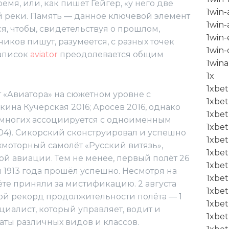
емя, или, как пишет Гейгер, «у него две
1win-
й реки. Память — данное ключевой элемент
1win-
я, чтобы, свидетельствуя о прошлом,
1win-
чиков пишут, разумеется, с разных точек
1win-
записок
aviator
преодолевается общим
1wina
1x
1xbet
«Авиатора» на сюжетном уровне с
1xbet
на Кучерская 2016; Аросев 2016, однако
1xbet
 многих ассоциируется с одноименным
1xbet
04). Сикорский сконструировал и успешно
1xbet
моторный самолёт «Русский витязь»,
1xbet
й авиации. Тем не менее, первый полёт 26
1xbet
й 1913 года прошёл успешно. Несмотря на
1xbet
лёте приняли за мистификацию. 2 августа
1xbet
вой рекорд продолжительности полёта — 1
1xbe
ециалист, который управляет, водит и
1xbet
аты различных видов и классов.