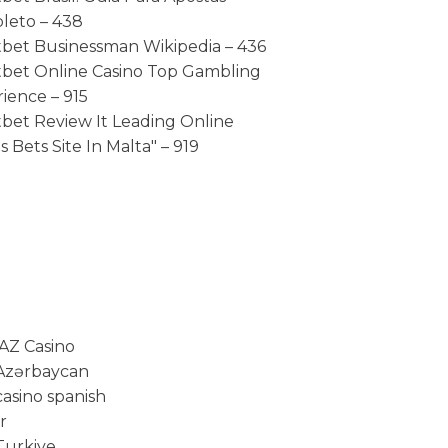
leto – 438
bet Businessman Wikipedia – 436
bet Online Casino Top Gambling
ience – 915
bet Review It Leading Online
s Bets Site In Malta" – 919
AZ Casino
 Azərbaycan
casino spanish
r
Turkiye