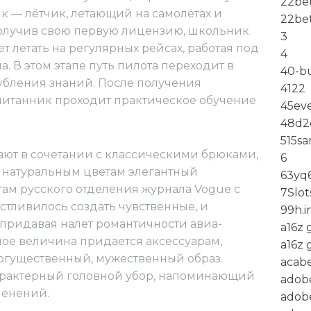
22bet
 — лётчик, летающий на самолётах и
22be
Получив свою первую лицензию, школьник
3
т летать на регулярных рейсах, работая под
4
 В этом этапе путь пилота переходит в
40-bu
убления знаний. После получения
4122
питанник проходит практическое обучение
45ev
48d2
515s
ают в сочетании с классическими брюками,
6
натуральным цветам элегантный
63yq
ам русского отделения журнала Vogue с
7Slot
стливилось создать чувственные, и
99h.i
придавая налет романтичности авиа-
a16z 
шое величина придается аксессуарам,
a16z 
огущественный, мужественный образ.
acabe
характерный головной убор, напоминающий
adobe
менений.
adobe