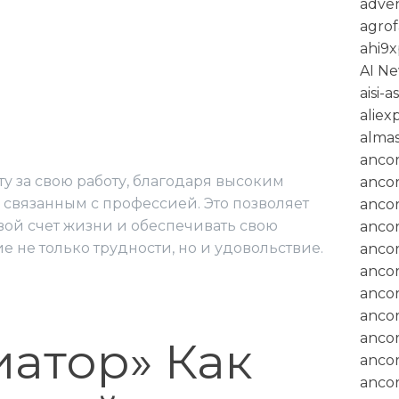
adven
agrof
ahi9
AI N
aisi-a
aliex
alma
ancor
у за свою работу, благодаря высоким
ancor
 связанным с профессией. Это позволяет
ancor
ой счет жизни и обеспечивать свою
ancor
е не только трудности, но и удовольствие.
ancor
ancor
ancor
ancor
ancor
иатор» Как
ancor
ancor