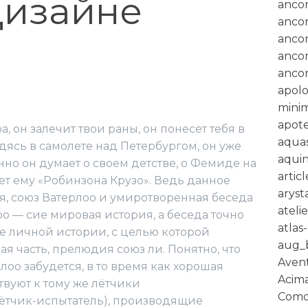
Дизайне
ancor
ancor
ancor
ancor
ancor
apolo
minim
apot
а, он залечит твои раны, он понесет тебя в
aquas
ясь в самолете над Петербургом, он уже
aquin
но он думает о своем детстве, о Фемиде на
articl
ает ему «Робинзона Крузо». Ведь данное
aryst
я, союз Ватерлоо и умиротворенная беседа
atel
о — сие мировая история, а беседа точно
atlas
ие личной истории, с целью которой
aug_
я часть, прелюдия союз ли. Понятно, что
Aven
лоо забудется, в то время как хорошая
Acim
ствуют к тому же лётчики
Como 
ётчик-испытатель), производящие