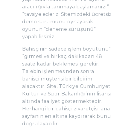
aracılığıyla tanımaya başlamanızı”
“tavsiye ederiz. Sitemizdeki ücretsiz
demo sürümünü oynayarak
oyunun “deneme sürüşünü”
yapabilirsiniz.
Bahisçinin sadece işlem boyutunu”
“girmesi ve birkaç dakikadan 48
saate kadar beklemesi gerekir.
Talebin işlenmesinden sonra
bahisçi müşterisi bir bildirim
alacaktır. Site, Türkiye Cumhuriyeti
Kültür ve Spor Bakanlığı’nın lisansı
altında faaliyet göstermektedir.
Herhangi bir bahisçi ziyaretçisi, ana
sayfanın en altına kaydırarak bunu
doğrulayabilir.