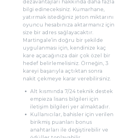
dezavantajları hakkında daha fazla
bilgi edineceksiniz. Kumarhane,
yatırmak istediğiniz jeton miktarını
oyuncu hesabınıza aktarmanız için
size bir adres sağlayacaktır.
Martingale’in doğru bir şekilde
uygulanması için, kendinize kaç
kare açacağınıza dair çok özel bir
hedef belirlemelisiniz. Örneğin, 3
kareyi başarıyla açtıktan sonra
nakit çekmeye karar verebilirsiniz.
Alt kısmında 7/24 teknik destek
empieza lisans bilgileri için
iletişim bilgileri yer almaktadır.
Kullanıcılar, bahisler için verilen
birikmiş puanları bonus
anahtarları ile değiştirebilir ve
ödüller toplayabilir.