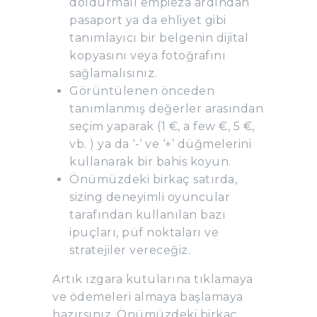
doldurmalı empieza ardından
pasaport ya da ehliyet gibi
tanımlayıcı bir belgenin dijital
kopyasını veya fotoğrafını
sağlamalısınız.
Görüntülenen önceden
tanımlanmış değerler arasından
seçim yaparak (1 €, a few €, 5 €,
vb. ) ya da ‘-‘ ve ‘+’ düğmelerini
kullanarak bir bahis koyun.
Önümüzdeki birkaç satırda,
sizing deneyimli oyuncular
tarafından kullanılan bazı
ipuçları, püf noktaları ve
stratejiler vereceğiz.
Artık ızgara kutularına tıklamaya
ve ödemeleri almaya başlamaya
hazırsınız. Önümüzdeki birkaç