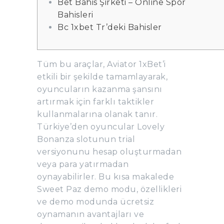
Bet Bahis Şirketi – Online Spor
Bahisleri
Bc 1xbet Tr’deki Bahisler
Tüm bu araçlar, Aviator 1xBet’i
etkili bir şekilde tamamlayarak,
oyuncuların kazanma şansını
artırmak için farklı taktikler
kullanmalarına olanak tanır.
Türkiye’den oyuncular Lovely
Bonanza slotunun trial
versiyonunu hesap oluşturmadan
veya para yatırmadan
oynayabilirler. Bu kısa makalede
Sweet Paz demo modu, özellikleri
ve demo modunda ücretsiz
oynamanın avantajları ve