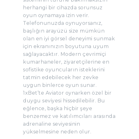
herhangi bir cihazda sorunsuz
oyun oynamaya izin verir.
Telefonunuzda oynuyorsanız,
başlığın arayüzü size mümkün
olan en iyi görsel deneyimi sunmak
için ekranınızın boyutuna uyum
sağlayacaktır. Modern çevrimiçi
kumarhaneler, ziyaretçilerine en
sofistike oyuncuların isteklerini
tatmin edebilecek her zevke
uygun binlerce oyun sunar.
1xBet’te Aviator oynarken özel bir
duygu seviyesi hissedilebilir. Bu
eğlence, başka hiçbir şeye
benzemez ve katılımcıları arasında
adrenaline seviyesinin
yükselmesine neden olur.