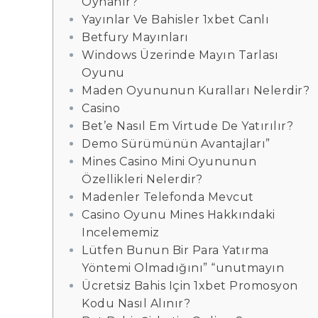
Oynanır?
Yayınlar Ve Bahisler 1xbet Canlı
Betfury Mayınları
Windows Üzerinde Mayın Tarlası
Oyunu
Maden Oyununun Kuralları Nelerdir?
Casino
Bet’e Nasıl Em Virtude De Yatırılır?
Demo Sürümünün Avantajları”
Mines Casino Mini Oyununun
Özellikleri Nelerdir?
Madenler Telefonda Mevcut
Casino Oyunu Mines Hakkındaki
Incelememiz
Lütfen Bunun Bir Para Yatırma
Yöntemi Olmadığını” “unutmayın
Ücretsiz Bahis Için 1xbet Promosyon
Kodu Nasıl Alınır?