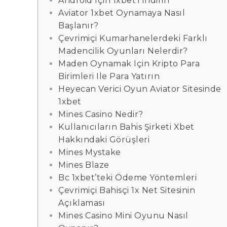
Android Için 1xbet’i Indirin
Aviator 1xbet Oynamaya Nasıl
Başlanır?
Çevrimiçi Kumarhanelerdeki Farklı
Madencilik Oyunları Nelerdir?
Maden Oynamak Için Kripto Para
Birimleri Ile Para Yatırın
Heyecan Verici Oyun Aviator Sitesinde
1xbet
Mines Casino Nedir?
Kullanıcıların Bahis Şirketi Xbet
Hakkındaki Görüşleri
Mines Mystake
Mines Blaze
Bc 1xbet’teki Ödeme Yöntemleri
Çevrimiçi Bahisçi 1x Net Sitesinin
Açıklaması
Mines Casino Mini Oyunu Nasıl