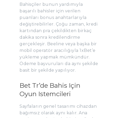
Bahisçiler bunun yardımıyla
başarılı bahisler için verilen
puanları bonus anahtarlarıyla
değiştirebilirler. Çoğu zaman, kredi
kartından pra çekildikten birkaç
dakika sonra kredilendirme
gerçekleşir. Beeline veya başka bir
mobil operatör aracılığıyla 1xBet’e
yükleme yapmak mümkündür.
Ödeme başvuruları da aynı şekilde
basit bir şekilde yapılıyor.
Bet Tr’de Bahis Için
Oyun Istemcileri
Sayfaların genel tasarımı cihazdan
bağımsız olarak aynı kalır. Ana