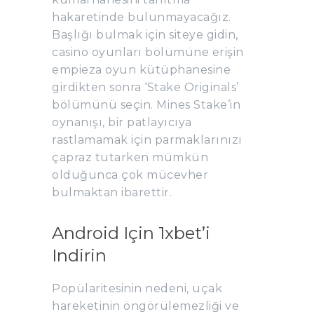
hakaretinde bulunmayacağız.
Başlığı bulmak için siteye gidin,
casino oyunları bölümüne erişin
empieza oyun kütüphanesine
girdikten sonra ‘Stake Originals’
bölümünü seçin. Mines Stake’in
oynanışı, bir patlayıcıya
rastlamamak için parmaklarınızı
çapraz tutarken mümkün
olduğunca çok mücevher
bulmaktan ibarettir.
Android Için 1xbet’i
Indirin
Popülaritesinin nedeni, uçak
hareketinin öngörülemezliği ve