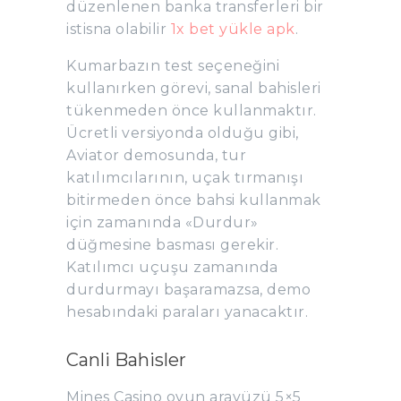
düzenlenen banka transferleri bir
istisna olabilir
1x bet yükle apk
.
Kumarbazın test seçeneğini
kullanırken görevi, sanal bahisleri
tükenmeden önce kullanmaktır.
Ücretli versiyonda olduğu gibi,
Aviator demosunda, tur
katılımcılarının, uçak tırmanışı
bitirmeden önce bahsi kullanmak
için zamanında «Durdur»
düğmesine basması gerekir.
Katılımcı uçuşu zamanında
durdurmayı başaramazsa, demo
hesabındaki paraları yanacaktır.
Canli Bahisler
Mines Casino oyun arayüzü 5×5