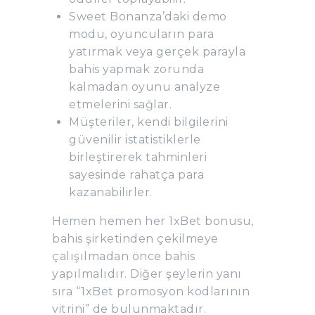
Sweet Bonanza’daki demo
modu, oyuncuların para
yatırmak veya gerçek parayla
bahis yapmak zorunda
kalmadan oyunu analyze
etmelerini sağlar.
Müşteriler, kendi bilgilerini
güvenilir istatistiklerle
birleştirerek tahminleri
sayesinde rahatça para
kazanabilirler.
Hemen hemen her 1xBet bonusu,
bahis şirketinden çekilmeye
çalışılmadan önce bahis
yapılmalıdır. Diğer şeylerin yanı
sıra “1xBet promosyon kodlarının
vitrini” de bulunmaktadır.