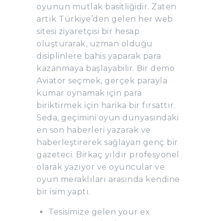
oyunun mutlak basitliğidir. Zaten
artık Türkiye’den gelen her web
sitesi ziyaretçisi bir hesap
oluşturarak, uzman olduğu
disiplinlere bahis yaparak para
kazanmaya başlayabilir. Bir demo
Aviator seçmek, gerçek parayla
kumar oynamak için para
biriktirmek için harika bir fırsattır.
Seda, geçimini oyun dünyasındaki
en son haberleri yazarak ve
haberleştirerek sağlayan genç bir
gazeteci. Birkaç yıldır profesyonel
olarak yazıyor ve oyuncular ve
oyun meraklıları arasında kendine
bir isim yaptı.
Tesisimize gelen your ex